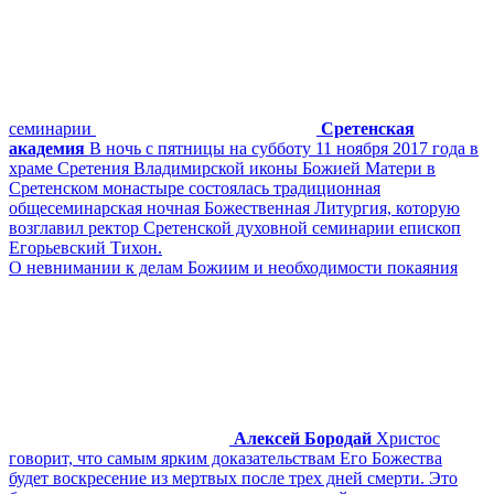
семинарии
Сретенская
академия
В ночь с пятницы на субботу 11 ноября 2017 года в
храме Сретения Владимирской иконы Божией Матери в
Сретенском монастыре состоялась традиционная
общесеминарская ночная Божественная Литургия, которую
возглавил ректор Сретенской духовной семинарии епископ
Егорьевский Тихон.
О невнимании к делам Божиим и необходимости покаяния
Алексей Бородай
Христос
говорит, что самым ярким доказательствам Его Божества
будет воскресение из мертвых после трех дней смерти. Это