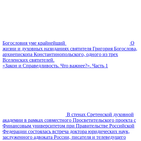
Богословия уме крайнейший
О
жизни и духовных назиданиях святителя Григория Богослова,
архиепископа Константинопольского, одного из трех
Вселенских святителей.
«Закон и Справедливость. Что важнее?». Часть 1
В стенах Сретенской духовной
академии в рамках совместного Просветительского проекта с
Финансовым университетом при Правительстве Российской
Федерации состоялась встреча доктора юридических наук,
заслуженного адвоката России, писателя и телеведущего