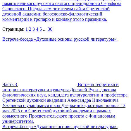
память великого русского святого преподобного Серафима
Саровского. Предлагаем читателям сайта Сретенской
духовной академии богословско-филологический
комментарий к тропарю и кондаку этого праздника.
Страницы:
1
2
3
4
5
...
36
Встреча-беседа «Духовные основы русской литературы».
Часть 3
Встреча теоретика и
историка литературы и культуры Древней Руси, доктора
филологических наук, кандидата культурологии и профессора
Сретенской духовной академии Александра Николаевича
Ужанкова с учащимися школ Дзержинска, которая прошла 13
мая 2025 г. в Сретенской духовной академии в рамках
совместного Просветительского проекта с Финансовым
университетом.
Встреча-беседа «Духовные основы русской литературы».