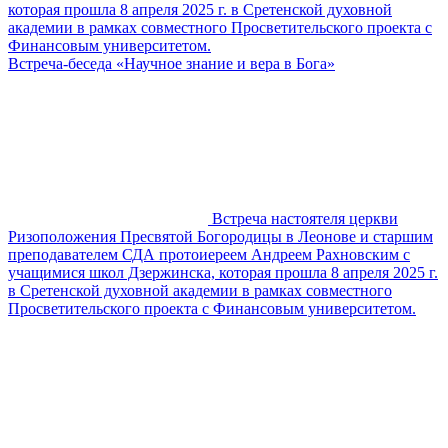
которая прошла 8 апреля 2025 г. в Сретенской духовной
академии в рамках совместного Просветительского проекта с
Финансовым университетом.
Встреча-беседа «Научное знание и вера в Бога»
Встреча настоятеля церкви
Ризоположения Пресвятой Богородицы в Леонове и старшим
преподавателем СДА протоиереем Андреем Рахновским с
учащимися школ Дзержинска, которая прошла 8 апреля 2025 г.
в Сретенской духовной академии в рамках совместного
Просветительского проекта с Финансовым университетом.