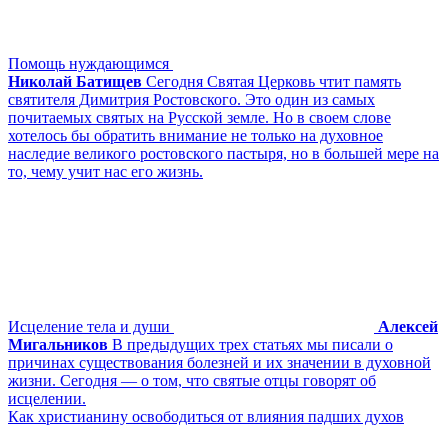
Помощь нуждающимся
Николай Батищев
Сегодня Святая Церковь чтит память
святителя Димитрия Ростовского. Это один из самых
почитаемых святых на Русской земле. Но в своем слове
хотелось бы обратить внимание не только на духовное
наследие великого ростовского пастыря, но в большей мере на
то, чему учит нас его жизнь.
Исцеление тела и души
Алексей
Мигальников
В предыдущих трех статьях мы писали о
причинах существования болезней и их значении в духовной
жизни. Сегодня — о том, что святые отцы говорят об
исцелении.
Как христианину освободиться от влияния падших духов