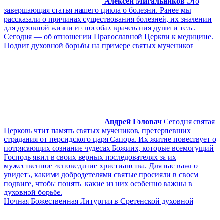
Алексей Мигальников
Это
завершающая статья нашего цикла о болезни. Ранее мы
рассказали о причинах существования болезней, их значении
для духовной жизни и способах врачевания души и тела.
Сегодня — об отношении Православной Церкви к медицине.
Подвиг духовной борьбы на примере святых мучеников
Андрей Головач
Сегодня святая
Церковь чтит память святых мучеников, претерпевших
страдания от персидского царя Сапора. Их житие повествует о
потрясающих сознание чудесах Божиих, которые всемогущий
Господь явил в своих верных последователях за их
мужественное исповедание христианства. Для нас важно
увидеть, какими добродетелями святые просияли в своем
подвиге, чтобы понять, какие из них особенно важны в
духовной борьбе.
Ночная Божественная Литургия в Сретенской духовной