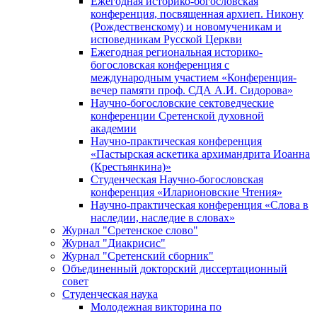
Ежегодная историко-богословская
конференция, посвященная архиеп. Никону
(Рождественскому) и новомученикам и
исповедникам Русской Церкви
Ежегодная региональная историко-
богословская конференция с
международным участием «Конференция-
вечер памяти проф. СДА А.И. Сидорова»
Научно-богословские сектоведческие
конференции Сретенской духовной
академии
Научно-практическая конференция
«Пастырская аскетика архимандрита Иоанна
(Крестьянкина)»
Студенческая Научно-богословская
конференция «Иларионовские Чтения»
Научно-практическая конференция «Cлова в
наследии, наследие в словах»
Журнал "Сретенское слово"
Журнал "Диакрисис"
Журнал "Сретенский сборник"
Объединенный докторский диссертационный
совет
Студенческая наука
Молодежная викторина по