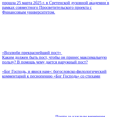
прошла 25 марта 2025 г. в Сретенской духовной академии в
рамках совместного Просветительского проекта с
Финансовым университетом.
«Возлюби прекраснейший пост»
Каким должен быть пост, чтобы он принес максимальную
пользу? В помощь чему дается наружный пост?
«Бог Господь, и явися нам»: богословско-филологический
комментарий к песнопению «Бог Господь» со стихами
Почти за каждым вечерним