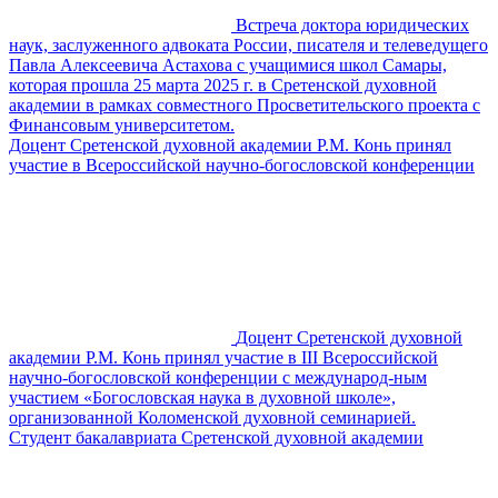
Встреча доктора юридических
наук, заслуженного адвоката России, писателя и телеведущего
Павла Алексеевича Астахова с учащимися школ Самары,
которая прошла 25 марта 2025 г. в Сретенской духовной
академии в рамках совместного Просветительского проекта с
Финансовым университетом.
Доцент Сретенской духовной академии Р.М. Конь принял
участие в Всероссийской научно-богословской конференции
Доцент Сретенской духовной
академии Р.М. Конь принял участие в III Всероссийской
научно-богословской конференции с международ-ным
участием «Богословская наука в духовной школе»,
организованной Коломенской духовной семинарией.
Студент бакалавриата Сретенской духовной академии