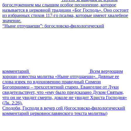
богослужением мы слышим особое песнопение, которое
называется в церковной традиции «Бог Господь». Оно состоит
из избранных стихов 117-го псалма, которые имеют хвалебное
значение.
“Ныне отпущаеши”: богословско-филологический
комментарий
Всем верующим
хорошо известна молитва «Ныне отпущаеши». Дивные ее
слова изрек по вдохновению праведный Симеон
Богоприимец – трехсотлетний старец. Евангелие от Луки
свидетельствует, что «ему было предсказано Духом Святым,
что он не увидит смерти, доколе не увидит Христа Господня»
(Лк. 2:26).
Сподоби, Господи в вечер сей (богословско-филологический
комментарий церковнославянского текста молитвы)