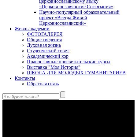
церковнославянскому языку
«Церковнославянские Состязания»
Научно-популярный образовательный
проект «Всегда Живой
Церковнославянский»
Жизнь академии
ФОТОГАЛЕРЕЯ
Общие сведения
Духовная жизнь
Студенческий совет
Академический хор
Православные просветительские курсы
Выставка "Моя История"
ШКОЛА ДЛЯ МОЛОДЫХ ГУМАНИТАРИЕВ
Контакты
Обратная связь
Святые страстотерпцы Борис и Глеб: к истории канонизации
и написания житий
Первыми русскими святыми, прославленными Церковью,
стали благоверные князья Борис и Глеб.
Праведный Феодор Ушаков: «Смерть предпочитаю я
бесчестному служению»
В Федоре Ушакове гармонично соединились железная