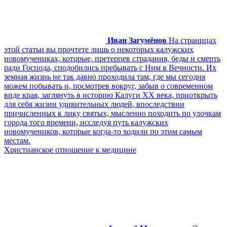
Иван Загумёнов
На страницах
этой статьи вы прочтете лишь о некоторых калужских
новомучениках, которые, претерпев страдания, беды и смерть
ради Господа, сподобились пребывать с Ним в Вечности. Их
земная жизнь не так давно проходила там, где мы сегодня
можем побывать и, посмотрев вокруг, забыв о современном
виде края, заглянуть в историю Калуги XX века, приоткрыть
для себя жизни удивительных людей, впоследствии
причисленных к лику святых, мысленно походить по улочкам
города того времени, исследуя путь калужских
новомучеников, которые когда-то ходили по этим самым
местам.
Христианское отношение к медицине