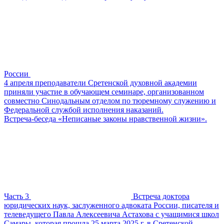
России
4 апреля преподаватели Сретенской духовной академии
приняли участие в обучающем семинаре, организованном
совместно Синодальным отделом по тюремному служению и
Федеральной службой исполнения наказаний.
Встреча-беседа «Неписаные законы нравственной жизни».
Часть 3
Встреча доктора
юридических наук, заслуженного адвоката России, писателя и
телеведущего Павла Алексеевича Астахова с учащимися школ
Самары, которая прошла 25 марта 2025 г. в Сретенской