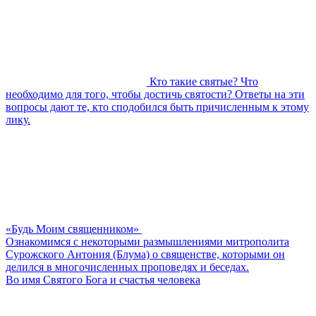
Кто такие святые? Что
необходимо для того, чтобы достичь святости? Ответы на эти
вопросы дают те, кто сподобился быть причисленным к этому
лику.
«Будь Моим священником»
Ознакомимся с некоторыми размышлениями митрополита
Сурожского Антония (Блума) о священстве, которыми он
делился в многочисленных проповедях и беседах.
Во имя Святого Бога и счастья человека