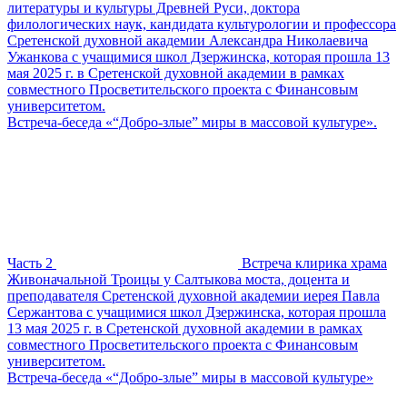
литературы и культуры Древней Руси, доктора
филологических наук, кандидата культурологии и профессора
Сретенской духовной академии Александра Николаевича
Ужанкова с учащимися школ Дзержинска, которая прошла 13
мая 2025 г. в Сретенской духовной академии в рамках
совместного Просветительского проекта с Финансовым
университетом.
Встреча-беседа «“Добро-злые” миры в массовой культуре».
Часть 2
Встреча клирика храма
Живоначальной Троицы у Салтыкова моста, доцента и
преподавателя Сретенской духовной академии иерея Павла
Сержантова с учащимися школ Дзержинска, которая прошла
13 мая 2025 г. в Сретенской духовной академии в рамках
совместного Просветительского проекта с Финансовым
университетом.
Встреча-беседа «“Добро-злые” миры в массовой культуре»