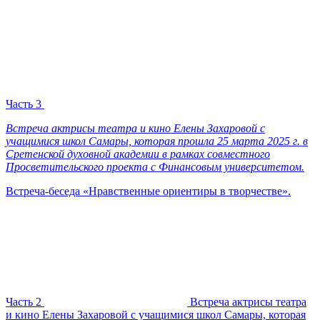
Часть 3
Встреча актрисы театра и кино Елены Захаровой с
учащимися школ Самары, которая прошла 25 марта 2025 г. в
Сретенской духовной академии в рамках совместного
Просветительского проекта с Финансовым университетом.
Встреча-беседа «Нравственные ориентиры в творчестве».
Часть 2
Встреча актрисы театра
и кино Елены Захаровой с учащимися школ Самары, которая