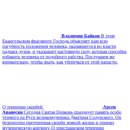
Владимир Байков
В этом
Евангельском фрагменте Господь объясняет нам всю
пагубность положения человека, оказавшегося во власти
падших духов, и указывает настоящую силу, которая способна
избавить человека от подобного рабства. Послушаем же
внимательно, чтобы знать, как уберечься от этой напасти.
О терпении скорбей
Арсен
Аванесян
Сегодня Святая Церковь празднует память особо
чтимого на Руси великомученика Дмитрия Солунского. Он
безропотно претерпевая скорби земной жизни и принял
мученическую кончину. О христианском терпении