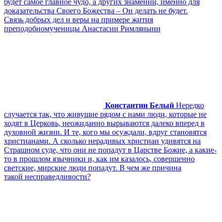
будет самое главное чудо, а других знамений, именно для
доказательства Своего Божества – Он делать не будет.
Связь добрых дел и веры на примере жития
преподобномученицы Анастасии Римляныни
Константин Белый
Нередко
случается так, что живущие рядом с нами люди, которые не
ходят в Церковь, неожиданно вырываются далеко вперед в
духовной жизни. И те, кого мы осуждали, вдруг становятся
христианами. А сколько нерадивых христиан удивятся на
Страшном суде, что они не попадут в Царстве Божие, а какие-
то в прошлом язычники и, как им казалось, совершенно
светские, мирские люди попадут. В чем же причина
такой несправедливости?