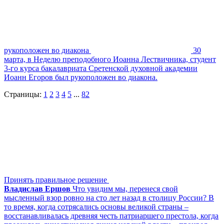
рукоположен во диакона
30
марта, в Неделю преподобного Иоанна Лествичника, студент
3-го курса бакалавриата Сретенской духовной академии
Иоанн Егоров был рукоположен во диакона.
Страницы:
1
2
3
4
5
...
82
Принять правильное решение
Владислав Ершов
Что увидим мы, перенеся свой
мысленный взор ровно на сто лет назад в столицу России? В
то время, когда сотрясались основы великой страны –
восстанавливалась древняя честь патриаршего престола, когда