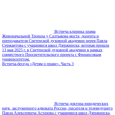
Встреча клирика храма
Живоначальной Троицы у Салтыкова моста, доцента и
преподавателя Сретенской духовной академии иерея Павла
Сержантова с учащимися школ Дзержинска, которая прошла
13 мая 2025 г. в Сретенской духовной академии в рамках
совместного Просветительского проекта с Финансовым
университетом.
Встреча-беседа «Детям о праве». Часть 3
Встреча доктора юридических
наук, заслуженного адвоката России, писателя и телеведущего
Павла Алексеевича Астахова с учащимися школ Дзержинска,