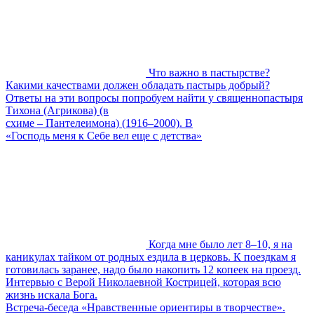
Что важно в пастырстве?
Какими качествами должен обладать пастырь добрый?
Ответы на эти вопросы попробуем найти у священнопастыря
Тихона (Агрикова) (в
схиме – Пантелеимона) (1916–2000). В
«Господь меня к Себе вел еще с детства»
Когда мне было лет 8–10, я на
каникулах тайком от родных ездила в церковь. К поездкам я
готовилась заранее, надо было накопить 12 копеек на проезд.
Интервью с Верой Николаевной Кострицей, которая всю
жизнь искала Бога.
Встреча-беседа «Нравственные ориентиры в творчестве».