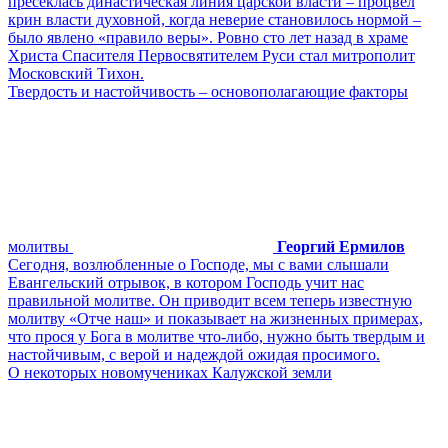
пресеклась династическая линия царской власти – процвел
крин власти духовной, когда неверие становилось нормой –
было явлено «правило веры». Ровно сто лет назад в храме
Христа Спасителя Первосвятителем Руси стал митрополит
Московский Тихон.
Твердость и настойчивость – основополагающие факторы
молитвы
Георгий Ермилов
Сегодня, возлюбленные о Господе, мы с вами слышали
Евангельский отрывок, в котором Господь учит нас
правильной молитве. Он приводит всем теперь известную
молитву «Отче наш» и показывает на жизненных примерах,
что прося у Бога в молитве что-либо, нужно быть твердым и
настойчивым, с верой и надеждой ожидая просимого.
О некоторых новомучениках Калужской земли