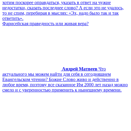
хотим поскорее оправдаться, указать в ответ на чужие
недостатки, сказать последнее слово? А если это не удалось,
то не спим, перебирая в мыслях: «Эх, надо было так и так
ответить».
Фарисейская праведность или живая вера?
Андрей Матвеев
Что
актуального мы можем найти для себя в сегодняшнем
Евангельском чтении? Божие Слово живо и действенно в
любое время, поэтому все сказанное Им 2000 лет назад можно
смело и с уверенностью применить к нынешнему времени.