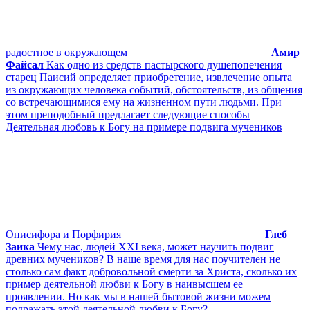
радостное в окружающем
Амир
Файсал
Как одно из средств пастырского душепопечения
старец Паисий определяет приобретение, извлечение опыта
из окружающих человека событий, обстоятельств, из общения
со встречающимися ему на жизненном пути людьми. При
этом преподобный предлагает следующие способы
Деятельная любовь к Богу на примере подвига мучеников
Онисифора и Порфирия
Глеб
Заика
Чему нас, людей XXI века, может научить подвиг
древних мучеников? В наше время для нас поучителен не
столько сам факт добровольной смерти за Христа, сколько их
пример деятельной любви к Богу в наивысшем ее
проявлении. Но как мы в нашей бытовой жизни можем
подражать этой деятельной любви к Богу?