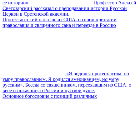
ее истории»
Профессор Алексей
Светозарский рассказал о преподавании истории Русской
Церкви в Сретенской акдемии.
Протестантский пастырь из США: о своем принятии
православия и священного сана и переезде в Россию
«Я родился протестантом, но
умру православным. Я родился американцем, но умру
русским». Беседа со священником, переехавшим из США, о
вере и покаянии, о России и русской душе.
Основное богословие с позиций различных