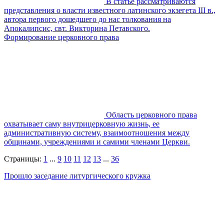
В статье рассматриваются
представления о власти известного латинского экзегета III в.,
автора первого дошедшего до нас толкования на
Апокалипсис, свт. Викторина Петавского.
Формирование церковного права
Область церковного права
охватывает саму внутрицерковную жизнь, ее
административную систему, взаимоотношения между
общинами, учреждениями и самими членами Церкви.
Страницы:
1
...
9
10
11
12
13
...
36
Прошло заседание литургического кружка