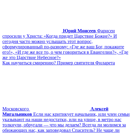
Юрий Моисеев
Фарисеи
спросили у Христа: «Когда придет Царствие Божие?» И
сегодня часто можно услышать этот вопрос,
сформулированный по-разному: «Где же ваш Бог, покажите
его!», «И где же все то, о чем говориться в Евангелии?», «Где
же это Царствие Небесное?»
Как научиться смирению? Пример святителя Филарета
Московского
Алексей
Мигальников
Если нас критикует начальник, или член семьи
указывают на наши недостатки, или на улице, в метро нас
толкнули, обругали — что мы делаем? Всегда ли молимся за
обижающих нас, как заповедовал Спаситель? Не чаще ли