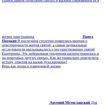
Православное почитание святых и вызовы современности в
жизни христианина
Павел
Патокин
В последнем столетии появились мнения о
неисторичности жития святой, а самые радикальные
исследователи высказывались о несуществовании святой
Екатерины. Эта либеральная тенденция распространилась и
на некоторых других святых. Как же правильно определить
истину, ответив на вызов духа времени?
Вера как опора в изменчивой жизни
Арсений Мстиславский
Для