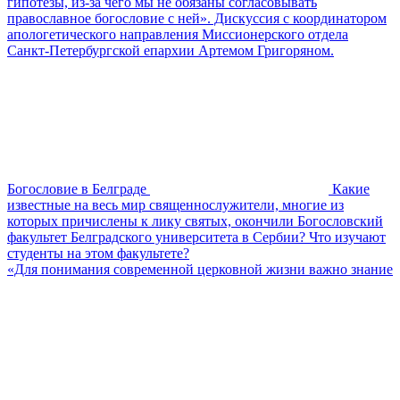
гипотезы, из-за чего мы не обязаны согласовывать
православное богословие с ней». Дискуссия с координатором
апологетического направления Миссионерского отдела
Санкт-Петербургской епархии Артемом Григоряном.
Богословие в Белграде
Какие
известные на весь мир священнослужители, многие из
которых причислены к лику святых, окончили Богословский
факультет Белградского университета в Сербии? Что изучают
студенты на этом факультете?
«Для понимания современной церковной жизни важно знание