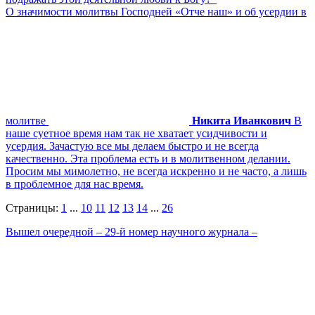
О значимости молитвы Господней «Отче наш» и об усердии в
молитве
Никита Иванкович
В
наше суетное время нам так не хватает усидчивости и
усердия. Зачастую все мы делаем быстро и не всегда
качественно. Эта проблема есть и в молитвенном делании.
Просим мы мимолетно, не всегда искренно и не часто, а лишь
в проблемное для нас время.
Страницы:
1
...
10
11
12
13
14
...
26
Вышел очередной – 29-й номер научного журнала –