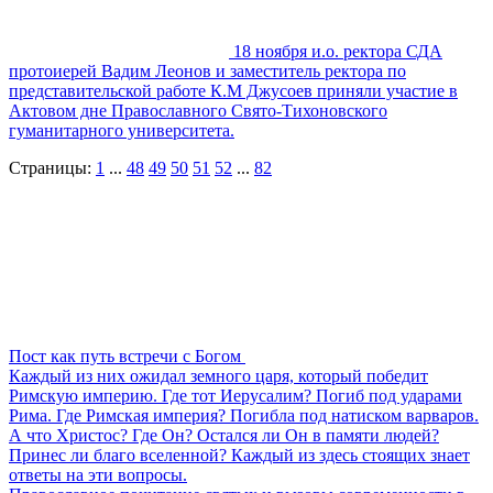
18 ноября и.о. ректора СДА
протоиерей Вадим Леонов и заместитель ректора по
представительской работе К.М Джусоев приняли участие в
Актовом дне Православного Свято-Тихоновского
гуманитарного университета.
Страницы:
1
...
48
49
50
51
52
...
82
Пост как путь встречи с Богом
Каждый из них ожидал земного царя, который победит
Римскую империю. Где тот Иерусалим? Погиб под ударами
Рима. Где Римская империя? Погибла под натиском варваров.
А что Христос? Где Он? Остался ли Он в памяти людей?
Принес ли благо вселенной? Каждый из здесь стоящих знает
ответы на эти вопросы.