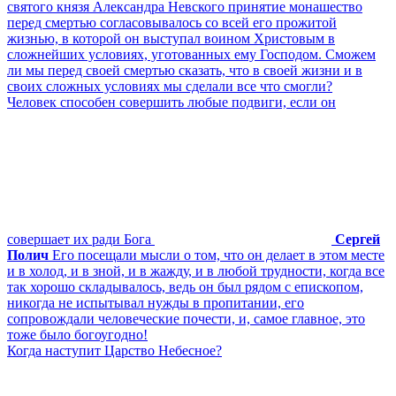
святого князя Александра Невского принятие монашество
перед смертью согласовывалось со всей его прожитой
жизнью, в которой он выступал воином Христовым в
сложнейших условиях, уготованных ему Господом. Сможем
ли мы перед своей смертью сказать, что в своей жизни и в
своих сложных условиях мы сделали все что смогли?
Человек способен совершить любые подвиги, если он
совершает их ради Бога
Сергей
Полич
Его посещали мысли о том, что он делает в этом месте
и в холод, и в зной, и в жажду, и в любой трудности, когда все
так хорошо складывалось, ведь он был рядом с епископом,
никогда не испытывал нужды в пропитании, его
сопровождали человеческие почести, и, самое главное, это
тоже было богоугодно!
Когда наступит Царство Небесное?