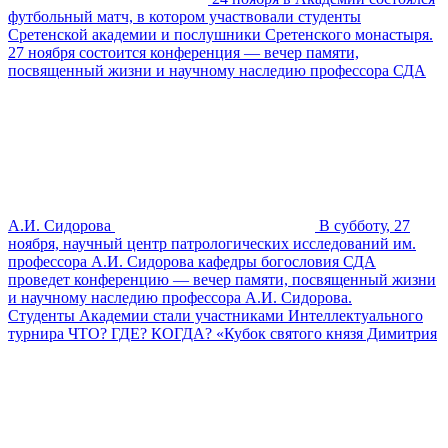
футбольный матч, в котором участвовали студенты
Сретенской академии и послушники Сретенского монастыря.
27 ноября состоится конференция — вечер памяти,
посвященный жизни и научному наследию профессора СДА
А.И. Сидорова
В субботу, 27
ноября, научный центр патрологических исследований им.
профессора А.И. Сидорова кафедры богословия СДА
проведет конференцию — вечер памяти, посвященный жизни
и научному наследию профессора А.И. Сидорова.
Студенты Академии стали участниками Интеллектуального
турнира ЧТО? ГДЕ? КОГДА? «Кубок святого князя Димитрия