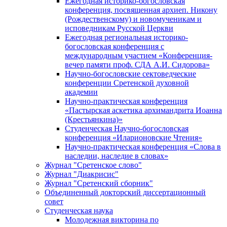
Ежегодная историко-богословская
конференция, посвященная архиеп. Никону
(Рождественскому) и новомученикам и
исповедникам Русской Церкви
Ежегодная региональная историко-
богословская конференция с
международным участием «Конференция-
вечер памяти проф. СДА А.И. Сидорова»
Научно-богословские сектоведческие
конференции Сретенской духовной
академии
Научно-практическая конференция
«Пастырская аскетика архимандрита Иоанна
(Крестьянкина)»
Студенческая Научно-богословская
конференция «Иларионовские Чтения»
Научно-практическая конференция «Cлова в
наследии, наследие в словах»
Журнал "Сретенское слово"
Журнал "Диакрисис"
Журнал "Сретенский сборник"
Объединенный докторский диссертационный
совет
Студенческая наука
Молодежная викторина по