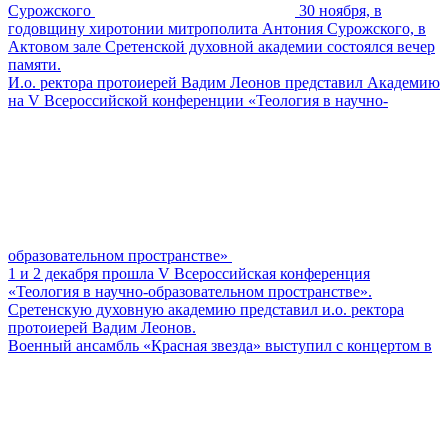
Сурожского
30 ноября, в
годовщину хиротонии митрополита Антония Сурожского, в
Актовом зале Сретенской духовной академии состоялся вечер
памяти.
И.о. ректора протоиерей Вадим Леонов представил Академию
на V Всероссийской конференции «Теология в научно-
образовательном пространстве»
1 и 2 декабря прошла V Всероссийская конференция
«Теология в научно-образовательном пространстве».
Сретенскую духовную академию представил и.о. ректора
протоиерей Вадим Леонов.
Военный ансамбль «Красная звезда» выступил с концертом в