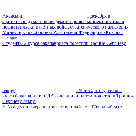
Академии
1 декабря в
Сретенской духовной академии прошел концерт ансамбля
песни и пляски ракетных войск стратегического назначения
Министерства обороны Российской Федерации «Красная
звезда».
Студенты 2 курса бакалавриата посетили Троице-Сергиеву
лавру
28 ноября студенты 2
курса бакалавриата СДА совершили паломничество в Троице-
Сергиеву лавру.
В Академии сыграли дружественный волейбольный матч