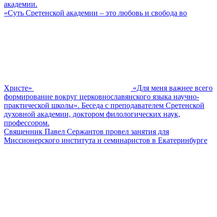
академии.
«Суть Сретенской академии – это любовь и свобода во
Христе»
«Для меня важнее всего
формирование вокруг церковнославянского языка научно-
практической школы». Беседа с преподавателем Сретенской
духовной академии, доктором филологических наук,
профессором.
Священник Павел Сержантов провел занятия для
Миссионерского института и семинаристов в Екатеринбурге