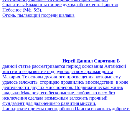
Спаситель: Блаженны нищие духом, ибо их есть Царство
Небесное (Мф. 5:3).
Огонь, пылающий посреди шалаша
Иерей Даниил Сироткин
В
данной статье рассматривается период основания Алтайской
миссии и ее развитие под руководством архимандрита
Макария. Те основы духовного просвещения, которые ему
удалось заложить, сторицею проявились впоследствии, в ходе
деятельности других миссионеров. Подвижническая жизнь
владыки Макария, его бескорыстие, любовь ко всем без
исключения сделала возможным заложить прочный
фундамент для дальнейшего развития миссии.
Пастырские приемы преподобного Паисия извлекать доброе и