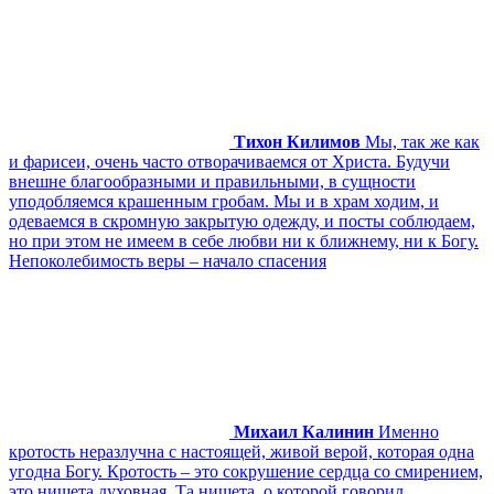
Тихон Килимов
Мы, так же как
и фарисеи, очень часто отворачиваемся от Христа. Будучи
внешне благообразными и правильными, в сущности
уподобляемся крашенным гробам. Мы и в храм ходим, и
одеваемся в скромную закрытую одежду, и посты соблюдаем,
но при этом не имеем в себе любви ни к ближнему, ни к Богу.
Непоколебимость веры – начало спасения
Михаил Калинин
Именно
кротость неразлучна с настоящей, живой верой, которая одна
угодна Богу. Кротость – это сокрушение сердца со смирением,
это нищета духовная. Та нищета, о которой говорил