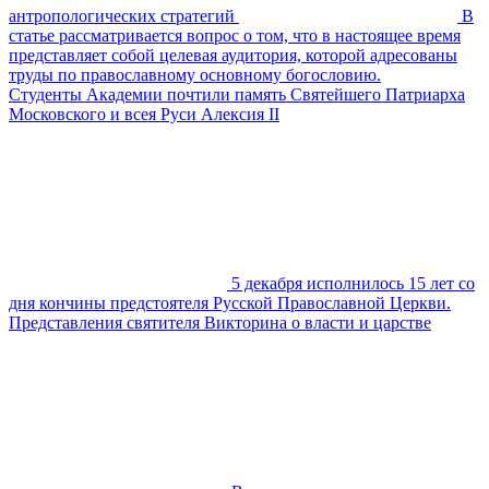
антропологических стратегий
В
статье рассматривается вопрос о том, что в настоящее время
представляет собой целевая аудитория, которой адресованы
труды по православному основному богословию.
Студенты Академии почтили память Святейшего Патриарха
Московского и всея Руси Алексия II
5 декабря исполнилось 15 лет со
дня кончины предстоятеля Русской Православной Церкви.
Представления святителя Викторина о власти и царстве