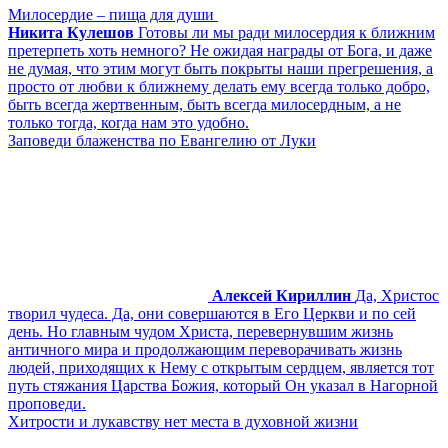
Милосердие – пища для души
Никита Кулешов
Готовы ли мы ради милосердия к ближним
претерпеть хоть немного? Не ожидая награды от Бога, и даже
не думая, что этим могут быть покрыты наши прегрешения, а
просто от любви к ближнему делать ему всегда только добро,
быть всегда жертвенным, быть всегда милосердным, а не
только тогда, когда нам это удобно.
Заповеди блаженства по Евангелию от Луки
Алексей Кириллин
Да, Христос
творил чудеса. Да, они совершаются в Его Церкви и по сей
день. Но главным чудом Христа, перевернувшим жизнь
античного мира и продолжающим переворачивать жизнь
людей, приходящих к Нему с открытым сердцем, является тот
путь стяжания Царства Божия, который Он указал в Нагорной
проповеди.
Хитрости и лукавству нет места в духовной жизни