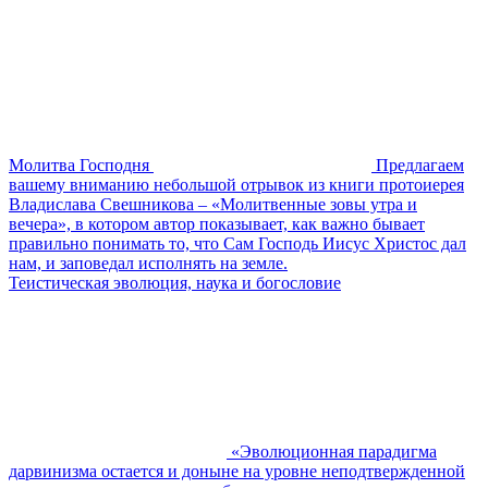
Молитва Господня
Предлагаем
вашему вниманию небольшой отрывок из книги протоиерея
Владислава Свешникова – «Молитвенные зовы утра и
вечера», в котором автор показывает, как важно бывает
правильно понимать то, что Сам Господь Иисус Христос дал
нам, и заповедал исполнять на земле.
Теистическая эволюция, наука и богословие
«Эволюционная парадигма
дарвинизма остается и доныне на уровне неподтвержденной