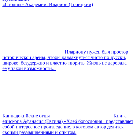
«Столпы» Академии. Иларион (Троицкий)
Илариону нужен был простор
исторической арены, чтобы размахнуться чисто по-русски,
широко, безудержно и властно творить. Жизнь не даровала
ему такой возможности...
Каппадокийские отцы
Книга
епископа Афанасия (Евтича) «Хлеб богословия» представляет
собой интересное произведение, в котором автор делится
своими размышлениями и опытом.