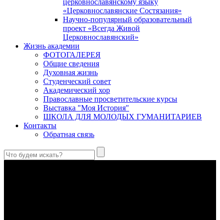
церковнославянскому языку
«Церковнославянские Состязания»
Научно-популярный образовательный
проект «Всегда Живой
Церковнославянский»
Жизнь академии
ФОТОГАЛЕРЕЯ
Общие сведения
Духовная жизнь
Студенческий совет
Академический хор
Православные просветительские курсы
Выставка "Моя История"
ШКОЛА ДЛЯ МОЛОДЫХ ГУМАНИТАРИЕВ
Контакты
Обратная связь
Антропология свт. Феофана Затворника как альтернатива
проектам виртуального человека. Часть 1
Стратегия человека исихастского в статье впервые
представлена на текстах свт. Феофана как альтернатива
человеку виртуальному.
Первый воскресный эксапостиларий: Богословско-
филологический комментарий