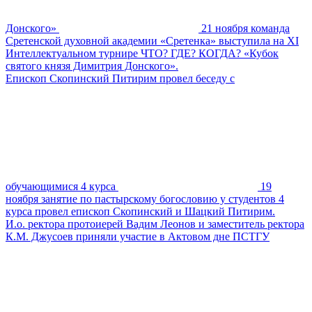
Донского»
21 ноября команда
Сретенской духовной академии «Сретенка» выступила на XI
Интеллектуальном турнире ЧТО? ГДЕ? КОГДА? «Кубок
святого князя Димитрия Донского».
Епископ Скопинский Питирим провел беседу с
обучающимися 4 курса
19
ноября занятие по пастырскому богословию у студентов 4
курса провел епископ Скопинский и Шацкий Питирим.
И.о. ректора протоиерей Вадим Леонов и заместитель ректора
К.М. Джусоев приняли участие в Актовом дне ПСТГУ