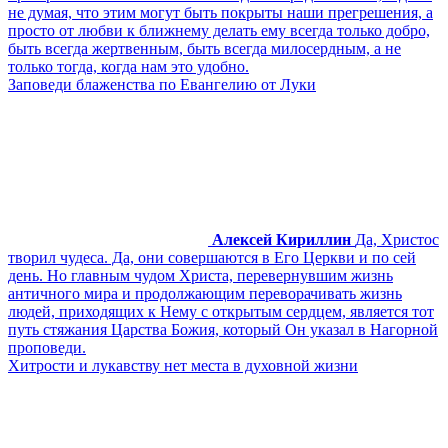
не думая, что этим могут быть покрыты наши прегрешения, а
просто от любви к ближнему делать ему всегда только добро,
быть всегда жертвенным, быть всегда милосердным, а не
только тогда, когда нам это удобно.
Заповеди блаженства по Евангелию от Луки
Алексей Кириллин
Да, Христос
творил чудеса. Да, они совершаются в Его Церкви и по сей
день. Но главным чудом Христа, перевернувшим жизнь
античного мира и продолжающим переворачивать жизнь
людей, приходящих к Нему с открытым сердцем, является тот
путь стяжания Царства Божия, который Он указал в Нагорной
проповеди.
Хитрости и лукавству нет места в духовной жизни