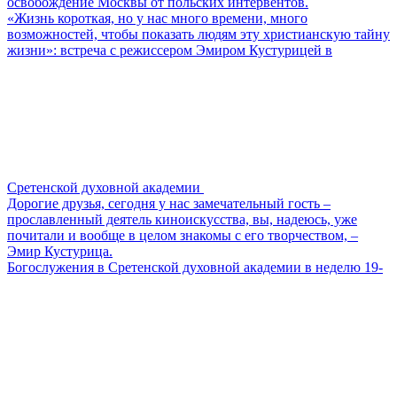
освобождение Москвы от польских интервентов.
«Жизнь короткая, но у нас много времени, много
возможностей, чтобы показать людям эту христианскую тайну
жизни»: встреча с режиссером Эмиром Кустурицей в
Сретенской духовной академии
Дорогие друзья, сегодня у нас замечательный гость –
прославленный деятель киноискусства, вы, надеюсь, уже
почитали и вообще в целом знакомы с его творчеством, –
Эмир Кустурица.
Богослужения в Сретенской духовной академии в неделю 19-