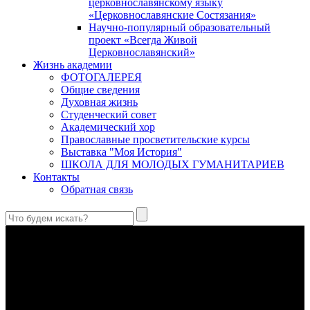
церковнославянскому языку
«Церковнославянские Состязания»
Научно-популярный образовательный
проект «Всегда Живой
Церковнославянский»
Жизнь академии
ФОТОГАЛЕРЕЯ
Общие сведения
Духовная жизнь
Студенческий совет
Академический хор
Православные просветительские курсы
Выставка "Моя История"
ШКОЛА ДЛЯ МОЛОДЫХ ГУМАНИТАРИЕВ
Контакты
Обратная связь
Святые страстотерпцы Борис и Глеб: к истории канонизации
и написания житий
Первыми русскими святыми, прославленными Церковью,
стали благоверные князья Борис и Глеб.
Праведный Феодор Ушаков: «Смерть предпочитаю я
бесчестному служению»
В Федоре Ушакове гармонично соединились железная