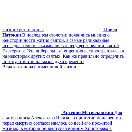
жизни христианина
Павел
Патокин
В последнем столетии появились мнения о
неисторичности жития святой, а самые радикальные
исследователи высказывались о несуществовании святой
Екатерины. Эта либеральная тенденция распространилась и
на некоторых других святых. Как же правильно определить
истину, ответив на вызов духа времени?
Вера как опора в изменчивой жизни
Арсений Мстиславский
Для
святого князя Александра Невского принятие монашество
перед смертью согласовывалось со всей его прожитой
жизнью, в которой он выступал воином Христовым в