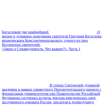
Богословия уме крайнейший
О
жизни и духовных назиданиях святителя Григория Богослова,
архиепископа Константинопольского, одного из трех
Вселенских святителей.
«Закон и Справедливость. Что важнее?». Часть 1
В стенах Сретенской духовной
академии в рамках совместного Просветительского проекта с
Финансовым университетом при Правительстве Российской
Федерации состоялась встреча доктора юридических наук,
заслуженного адвоката России, писателя и телеведущего