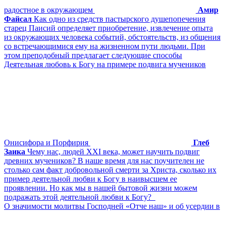
радостное в окружающем
Амир
Файсал
Как одно из средств пастырского душепопечения
старец Паисий определяет приобретение, извлечение опыта
из окружающих человека событий, обстоятельств, из общения
со встречающимися ему на жизненном пути людьми. При
этом преподобный предлагает следующие способы
Деятельная любовь к Богу на примере подвига мучеников
Онисифора и Порфирия
Глеб
Заика
Чему нас, людей XXI века, может научить подвиг
древних мучеников? В наше время для нас поучителен не
столько сам факт добровольной смерти за Христа, сколько их
пример деятельной любви к Богу в наивысшем ее
проявлении. Но как мы в нашей бытовой жизни можем
подражать этой деятельной любви к Богу?
О значимости молитвы Господней «Отче наш» и об усердии в