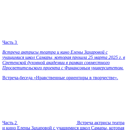
Часть 3
Встреча актрисы театра и кино Елены Захаровой с
учащимися школ Самары, которая прошла 25 марта 2025 г. в
Сретенской духовной академии в рамках совместного
Просветительского проекта с Финансовым университетом.
Встреча-беседа «Нравственные ориентиры в творчестве».
Часть 2
Встреча актрисы театра
и кино Елены Захаровой с учащимися школ Самары, которая