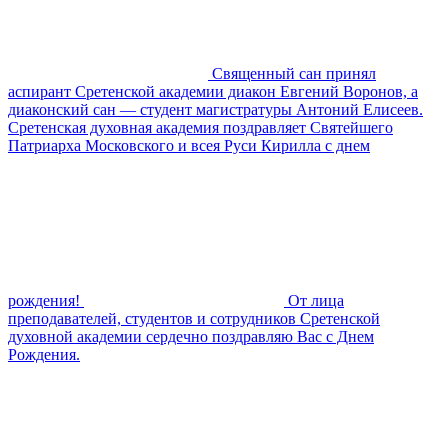
Священный сан принял
аспирант Сретенской академии диакон Евгений Воронов, а
диаконский сан — студент магистратуры Антоний Елисеев.
Сретенская духовная академия поздравляет Святейшего
Патриарха Московского и всея Руси Кирилла с днем
рождения!
От лица
преподавателей, студентов и сотрудников Сретенской
духовной академии сердечно поздравляю Вас с Днем
Рождения.