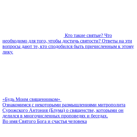
Кто такие святые? Что
необходимо для того, чтобы достичь святости? Ответы на эти
вопросы дают те, кто сподобился быть причисленным к этому
лику.
«Будь Моим священником»
Ознакомимся с некоторыми размышлениями митрополита
Сурожского Антония (Блума) о священстве, которыми он
делился в многочисленных проповедях и беседах.
Во имя Святого Бога и счастья человека