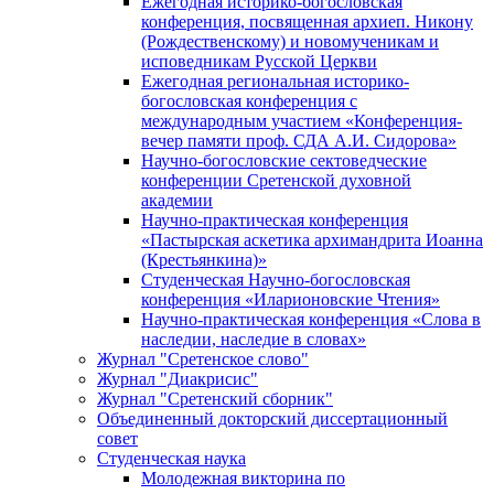
Ежегодная историко-богословская
конференция, посвященная архиеп. Никону
(Рождественскому) и новомученикам и
исповедникам Русской Церкви
Ежегодная региональная историко-
богословская конференция с
международным участием «Конференция-
вечер памяти проф. СДА А.И. Сидорова»
Научно-богословские сектоведческие
конференции Сретенской духовной
академии
Научно-практическая конференция
«Пастырская аскетика архимандрита Иоанна
(Крестьянкина)»
Студенческая Научно-богословская
конференция «Иларионовские Чтения»
Научно-практическая конференция «Cлова в
наследии, наследие в словах»
Журнал "Сретенское слово"
Журнал "Диакрисис"
Журнал "Сретенский сборник"
Объединенный докторский диссертационный
совет
Студенческая наука
Молодежная викторина по