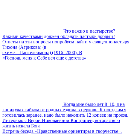
Что важно в пастырстве?
Какими качествами должен обладать пастырь добрый?
Ответы на эти вопросы попробуем найти у священнопастыря
Тихона (Агрикова) (в
схиме – Пантелеимона) (1916–2000). В
«Господь меня к Себе вел еще с детства»
Когда мне было лет 8–10, я на
каникулах тайком от родных ездила в церковь. К поездкам я
готовилась заранее, надо было накопить 12 копеек на проезд.
Интервью с Верой Николаевной Кострицей, которая всю
жизнь искала Бога.
Встреча-беседа «Нравственные ориентиры в творчестве».