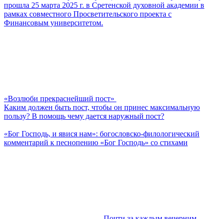
прошла 25 марта 2025 г. в Сретенской духовной академии в
рамках совместного Просветительского проекта с
Финансовым университетом.
«Возлюби прекраснейший пост»
Каким должен быть пост, чтобы он принес максимальную
пользу? В помощь чему дается наружный пост?
«Бог Господь, и явися нам»: богословско-филологический
комментарий к песнопению «Бог Господь» со стихами
Почти за каждым вечерним