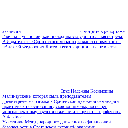
академии
Смотрите в репортаже
Иветты Пунановой, как проходила эта удивительная встреча!
В Издательстве Сретенского монастыря вышла новая книга:
«Алексей Федорович Лосев и его традиции в наше время»
Труд Надежды Касимовны
Малинаускене, которая была преподавателем
древнегреческого языка в Сретенской духовной семинарии
практически с основания духовной школы, посвящен
многоаспектному изучению жизни и творчества профессора
А.Ф. Лосева.
Участники Международного движения по финансовой
безопасности в Сретенской духовной академии