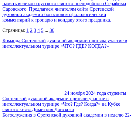
память великого русского святого преподобного Серафима
Саровского. Предлагаем читателям сайта Сретенской
духовной академии богословско-филологический
комментарий к тропарю и кондаку этого праздника.
Страницы:
1
2
3
4
5
...
36
Команда Сретенской духовной академии приняла участие в
интеллектуальном турнире «ЧТО? ГДЕ? КОГДА?»
24 ноября 2024 года студенты
Сретенской духовной академии приняли участие в
интеллектуальном турнире «Что? Где? Когда?» на Кубке
святого князя Димитрия Донского
Богослужения в Сретенской духовной академии в неделю 22-