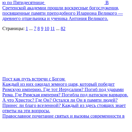
ю по Пятидесятнице
В
Сретенской академии прошли воскресные богослужения,
посвященные памяти преподобного Илариона Великого —
древнего отшельника и ученика Антония Великого.
Страницы:
1
...
7
8
9
10
11
...
82
Пост как путь встречи с Богом
Каждый из них ожидал земного царя, который победит
Римскую империю. Где тот Иерусалим? Погиб под ударами
Рима. Где Римская империя? Погибла под натиском варваров.
А что Христос? Где Он? Остался ли Он в памяти людей?
Принес ли благо вселенной? Каждый из здесь стоящих знает
ответы на эти вопросы.
Православное почитание святых и вызовы современности в