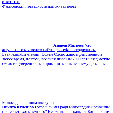
ответить».
Фарисейская праведность или живая вера?
Андрей Матвеев
Что
актуального мы можем найти для себя в сегодняшнем
Евангельском чтении? Божие Слово живо и действенно в
любое время, поэтому все сказанное Им 2000 лет назад можно
смело и с уверенностью применить к нынешнему времени.
Милосердие – пища для души
Никита Кулешов
Готовы ли мы ради милосердия к ближним
претерпеть хоть немного? Не ожидая награды от Бога, и даже