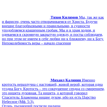
Тихон Килимов
Мы, так же как
и фарисеи, очень часто отворачиваемся от Христа. Будучи
внешне благообразными и правильными, в сущности
уподобляемся крашенным гробам. Мы и в храм ходим, и
одеваемся в скромную закрытую одежду, и посты соблюдаем,
но при этом не имеем в себе любви ни к ближнему, ни к Богу.
Непоколебимость веры – начало спасения
Михаил Калинин
Именно
кротость неразлучна с настоящей, живой верой, которая одна
угодна Богу. Кротость – это сокрушение сердца со смирением,
это нищета духовная. Та нищета, о которой говорил
Спаситель: Блаженны нищие духом, ибо их есть Царство
Небесное (Мф. 5:3).
Огонь, пылающий посреди шалаша