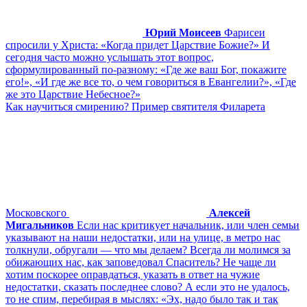
Юрий Моисеев
Фарисеи
спросили у Христа: «Когда придет Царствие Божие?» И
сегодня часто можно услышать этот вопрос,
сформулированный по-разному: «Где же ваш Бог, покажите
его!», «И где же все то, о чем говориться в Евангелии?», «Где
же это Царствие Небесное?»
Как научиться смирению? Пример святителя Филарета
Московского
Алексей
Мигальников
Если нас критикует начальник, или член семьи
указывают на наши недостатки, или на улице, в метро нас
толкнули, обругали — что мы делаем? Всегда ли молимся за
обижающих нас, как заповедовал Спаситель? Не чаще ли
хотим поскорее оправдаться, указать в ответ на чужие
недостатки, сказать последнее слово? А если это не удалось,
то не спим, перебирая в мыслях: «Эх, надо было так и так