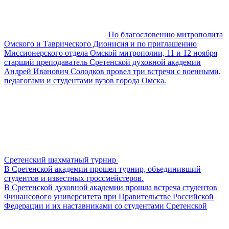
По благословению митрополита
Омского и Таврического Дионисия и по приглашению
Миссионерского отдела Омской митрополии, 11 и 12 ноября
старший преподаватель Сретенской духовной академии
Андрей Иванович Солодков провел три встречи с военными,
педагогами и студентами вузов города Омска.
Сретенский шахматный турнир
В Сретенской академии прошел турнир, объединивший
студентов и известных гроссмейстеров.
В Сретенской духовной академии прошла встреча студентов
Финансового университета при Правительстве Российской
Федерации и их наставниками со студентами Сретенской