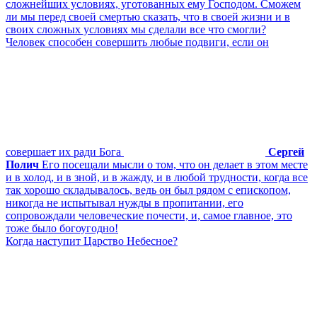
сложнейших условиях, уготованных ему Господом. Сможем
ли мы перед своей смертью сказать, что в своей жизни и в
своих сложных условиях мы сделали все что смогли?
Человек способен совершить любые подвиги, если он
совершает их ради Бога
Сергей
Полич
Его посещали мысли о том, что он делает в этом месте
и в холод, и в зной, и в жажду, и в любой трудности, когда все
так хорошо складывалось, ведь он был рядом с епископом,
никогда не испытывал нужды в пропитании, его
сопровождали человеческие почести, и, самое главное, это
тоже было богоугодно!
Когда наступит Царство Небесное?