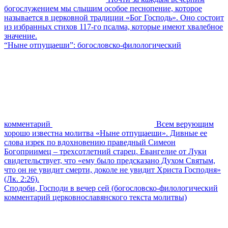
богослужением мы слышим особое песнопение, которое
называется в церковной традиции «Бог Господь». Оно состоит
из избранных стихов 117-го псалма, которые имеют хвалебное
значение.
“Ныне отпущаеши”: богословско-филологический
комментарий
Всем верующим
хорошо известна молитва «Ныне отпущаеши». Дивные ее
слова изрек по вдохновению праведный Симеон
Богоприимец – трехсотлетний старец. Евангелие от Луки
свидетельствует, что «ему было предсказано Духом Святым,
что он не увидит смерти, доколе не увидит Христа Господня»
(Лк. 2:26).
Сподоби, Господи в вечер сей (богословско-филологический
комментарий церковнославянского текста молитвы)