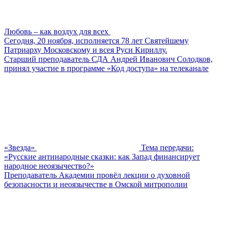
Любовь – как воздух для всех
Сегодня, 20 ноября, исполняется 78 лет Святейшему
Патриарху Московскому и всея Руси Кириллу.
Старший преподаватель СДА Андрей Иванович Солодков,
принял участие в программе «Код доступа» на телеканале
«Звезда»
Тема передачи:
«Русские антинародные сказки: как Запад финансирует
народное неоязычество?»
Преподаватель Академии провёл лекции о духовной
безопасности и неоязычестве в Омской митрополии