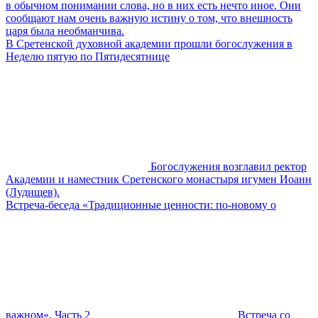
в обычном понимании слова, но в них есть нечто иное. Они
сообщают нам очень важную истину о том, что внешность
царя была необманчива.
В Сретенской духовной академии прошли богослужения в
Неделю пятую по Пятидесятнице
Богослужения возглавил ректор
Академии и наместник Сретенского монастыря игумен Иоанн
(Лудищев).
Встреча-беседа «Традиционные ценности: по-новому о
важном». Часть 2
Встреча со