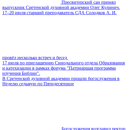
Пресвитерский сан принял
выпускник Сретенской духовной академии Олег Кулинич.
17–20 июля старший преподаватель СДА Солодков А. И.
провёл несколько встреч и бесед
17 июля по приглашению Синодального отдела Образования
и катехизации в рамках форума "Патриаршая программа
изучения Библии".
В Сретенской духовной академии прошли богослужения в
Неделю седьмую по Пятидесятнице
Богослужения возглавил ректор