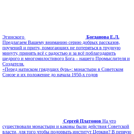
Эгинского
Богданова Е.Л.
Предлагаем Вашему вниманию серию добрых рассказов,
поучений и притч, помогающих не потеряться в трудную
минуту, принять всё с радостью и за всё поблагодарить
щедрого и многомилостивого Бога – нашего Промыслителя и
Создателя.
«Перед натиском грядущих бурь»: монастыри в Советском
Союзе и их положение до начала 1950-х годов
Сергей Платонов
На что
существовали монастыри и каковы были действия Советской
власти, для того чтобы подорвать институт Церкви? В первую