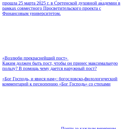
прошла 25 марта 2025 г. в Сретенской духовной академии в
рамках совместного Просветительского проекта с
Финансовым университетом.
«Возлюби прекраснейший пост»
Каким должен быть пост, чтобы он принес максимальную
пользу? В помощь чему дается наружный пост?
«Бог Господь, и явися нам»: богословско-филологический
комментарий к песнопению «Бог Господь» со стихами
Почти за каждым вечерним