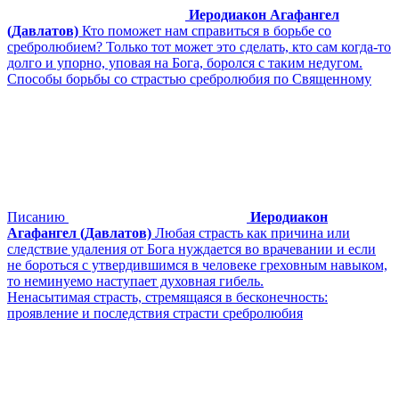
Иеродиакон Агафангел
(Давлатов)
Кто поможет нам справиться в борьбе со
сребролюбием? Только тот может это сделать, кто сам когда-то
долго и упорно, уповая на Бога, боролся с таким недугом.
Способы борьбы со страстью сребролюбия по Священному
Писанию
Иеродиакон
Агафангел (Давлатов)
Любая страсть как причина или
следствие удаления от Бога нуждается во врачевании и если
не бороться с утвердившимся в человеке греховным навыком,
то неминуемо наступает духовная гибель.
Ненасытимая страсть, стремящаяся в бесконечность:
проявление и последствия страсти сребролюбия