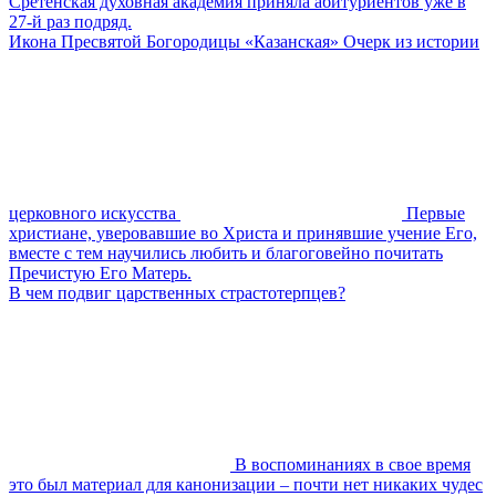
Сретенская духовная академия приняла абитуриентов уже в
27-й раз подряд.
Икона Пресвятой Богородицы «Казанская» Очерк из истории
церковного искусства
Первые
христиане, уверовавшие во Христа и принявшие учение Его,
вместе с тем научились любить и благоговейно почитать
Пречистую Его Матерь.
В чем подвиг царственных страстотерпцев?
В воспоминаниях в свое время
это был материал для канонизации – почти нет никаких чудес