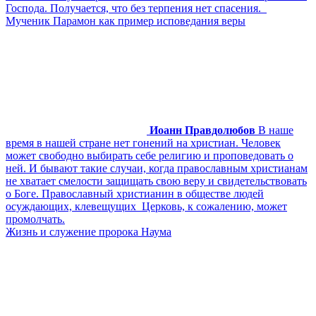
Господа. Получается, что без терпения нет спасения.
Мученик Парамон как пример исповедания веры
Иоанн Правдолюбов
В наше
время в нашей стране нет гонений на христиан. Человек
может свободно выбирать себе религию и проповедовать о
ней. И бывают такие случаи, когда православным христианам
не хватает смелости защищать свою веру и свидетельствовать
о Боге. Православный христианин в обществе людей
осуждающих, клевещущих Церковь, к сожалению, может
промолчать.
Жизнь и служение пророка Наума