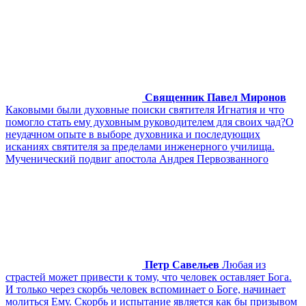
Священник Павел Миронов
Каковыми были духовные поиски святителя Игнатия и что
помогло стать ему духовным руководителем для своих чад?О
неудачном опыте в выборе духовника и последующих
исканиях святителя за пределами инженерного училища.
Мученический подвиг апостола Андрея Первозванного
Петр Савельев
Любая из
страстей может привести к тому, что человек оставляет Бога.
И только через скорбь человек вспоминает о Боге, начинает
молиться Ему. Скорбь и испытание является как бы призывом