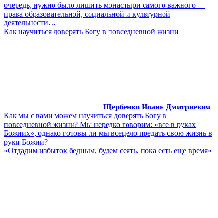
очередь, нужно было лишить монастыри самого важного ―
права образовательной, социальной и культурной
деятельности…
Как научиться доверять Богу в повседневной жизни
Щербенко Иоанн Дмитриевич
Как мы с вами можем научиться доверять Богу в
повседневной жизни? Мы нередко говорим: «все в руках
Божиих», однако готовы ли мы всецело предать свою жизнь в
руки Божии?
«Отдадим избыток бедным, будем сеять, пока есть еще время»