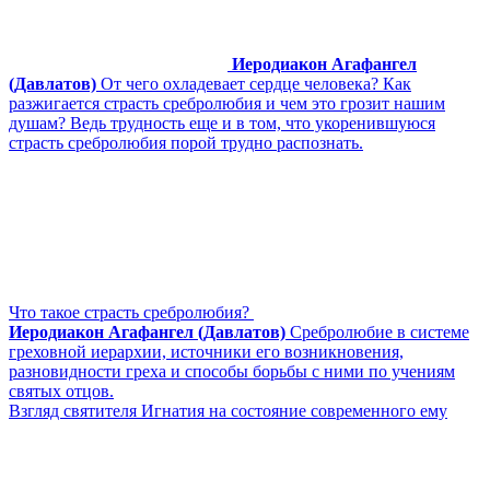
Иеродиакон Агафангел
(Давлатов)
От чего охладевает сердце человека? Как
разжигается страсть сребролюбия и чем это грозит нашим
душам? Ведь трудность еще и в том, что укоренившуюся
страсть сребролюбия порой трудно распознать.
Что такое страсть сребролюбия?
Иеродиакон Агафангел (Давлатов)
Сребролюбие в системе
греховной иерархии, источники его возникновения,
разновидности греха и способы борьбы с ними по учениям
святых отцов.
Взгляд святителя Игнатия на состояние современного ему