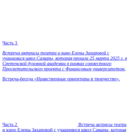
Часть 3
Встреча актрисы театра и кино Елены Захаровой с
учащимися школ Самары, которая прошла 25 марта 2025 г. в
Сретенской духовной академии в рамках совместного
Просветительского проекта с Финансовым университетом.
Встреча-беседа «Нравственные ориентиры в творчестве».
Часть 2
Встреча актрисы театра
и кино Елены Захаровой с учащимися школ Самары, которая