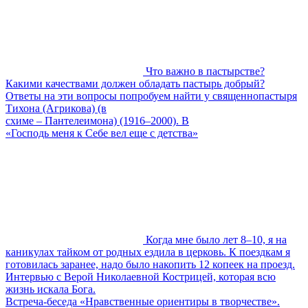
Что важно в пастырстве?
Какими качествами должен обладать пастырь добрый?
Ответы на эти вопросы попробуем найти у священнопастыря
Тихона (Агрикова) (в
схиме – Пантелеимона) (1916–2000). В
«Господь меня к Себе вел еще с детства»
Когда мне было лет 8–10, я на
каникулах тайком от родных ездила в церковь. К поездкам я
готовилась заранее, надо было накопить 12 копеек на проезд.
Интервью с Верой Николаевной Кострицей, которая всю
жизнь искала Бога.
Встреча-беседа «Нравственные ориентиры в творчестве».