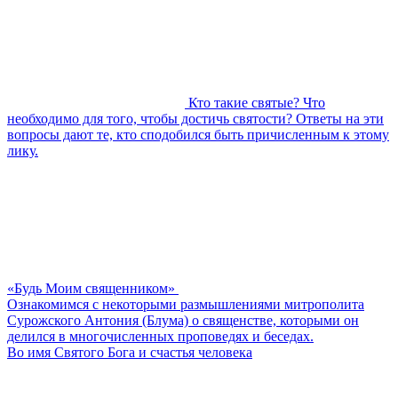
Кто такие святые? Что
необходимо для того, чтобы достичь святости? Ответы на эти
вопросы дают те, кто сподобился быть причисленным к этому
лику.
«Будь Моим священником»
Ознакомимся с некоторыми размышлениями митрополита
Сурожского Антония (Блума) о священстве, которыми он
делился в многочисленных проповедях и беседах.
Во имя Святого Бога и счастья человека