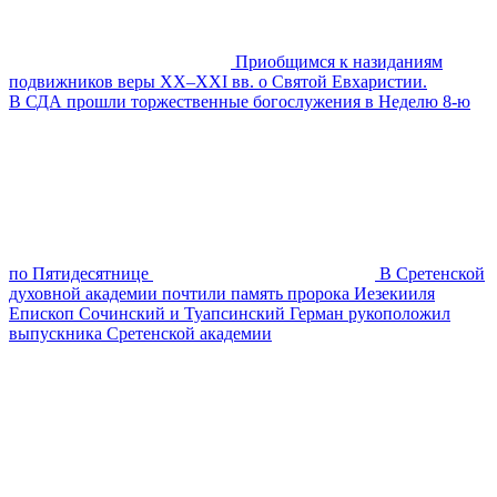
Приобщимся к назиданиям
подвижников веры XX–XXI вв. о Святой Евхаристии.
В СДА прошли торжественные богослужения в Неделю 8-ю
по Пятидесятнице
В Сретенской
духовной академии почтили память пророка Иезекииля
Епископ Сочинский и Туапсинский Герман рукоположил
выпускника Сретенской академии