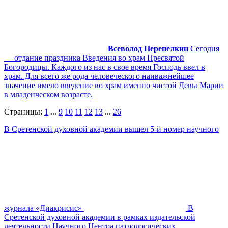
Всеволод Перепелкин
Сегодня
— отдание праздника Введения во храм Пресвятой
Богородицы. Каждого из нас в свое время Господь ввел в
храм. Для всего же рода человеческого наиважнейшее
значение имело введение во храм именно чистой Девы Марии
в младенческом возрасте.
Страницы:
1
...
9
10
11
12
13
...
26
В Сретенской духовной академии вышел 5-й номер научного
журнала «Диакрисис»
В
Сретенской духовной академии в рамках издательской
деятельности Научного Центра патрологических