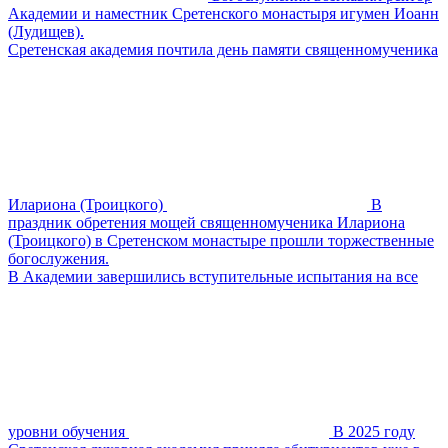
Академии и наместник Сретенского монастыря игумен Иоанн
(Лудищев).
Сретенская академия почтила день памяти священномученика
Илариона (Троицкого)
В
праздник обретения мощей священномученика Илариона
(Троицкого) в Сретенском монастыре прошли торжественные
богослужения.
В Академии завершились вступительные испытания на все
уровни обучения
В 2025 году