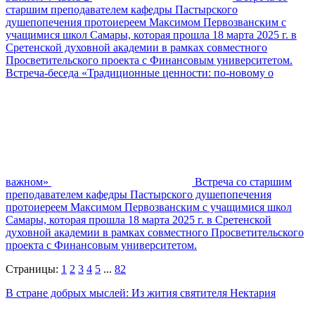
старшим преподавателем кафедры Пастырского
душепопечения протоиереем Максимом Первозванским с
учащимися школ Самары, которая прошла 18 марта 2025 г. в
Сретенской духовной академии в рамках совместного
Просветительского проекта с Финансовым университетом.
Встреча-беседа «Традиционные ценности: по-новому о
важном»
Встреча со старшим
преподавателем кафедры Пастырского душепопечения
протоиереем Максимом Первозванским с учащимися школ
Самары, которая прошла 18 марта 2025 г. в Сретенской
духовной академии в рамках совместного Просветительского
проекта с Финансовым университетом.
Страницы:
1
2
3
4
5
...
82
В стране добрых мыслей: Из жития святителя Нектария