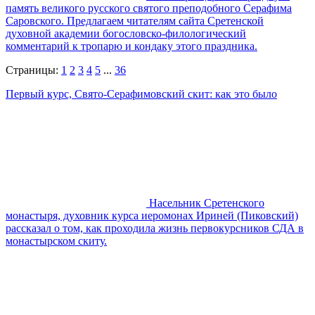
память великого русского святого преподобного Серафима
Саровского. Предлагаем читателям сайта Сретенской
духовной академии богословско-филологический
комментарий к тропарю и кондаку этого праздника.
Страницы:
1
2
3
4
5
...
36
Первый курс, Свято-Серафимовский скит: как это было
Насельник Сретенского
монастыря, духовник курса иеромонах Ириней (Пиковский)
рассказал о том, как проходила жизнь первокурсников СДА в
монастырском скиту.