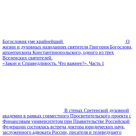
Богословия уме крайнейший
О
жизни и духовных назиданиях святителя Григория Богослова,
архиепископа Константинопольского, одного из трех
Вселенских святителей.
«Закон и Справедливость. Что важнее?». Часть 1
В стенах Сретенской духовной
академии в рамках совместного Просветительского проекта с
Финансовым университетом при Правительстве Российской
Федерации состоялась встреча доктора юридических наук,
заслуженного адвоката России, писателя и телеведущего