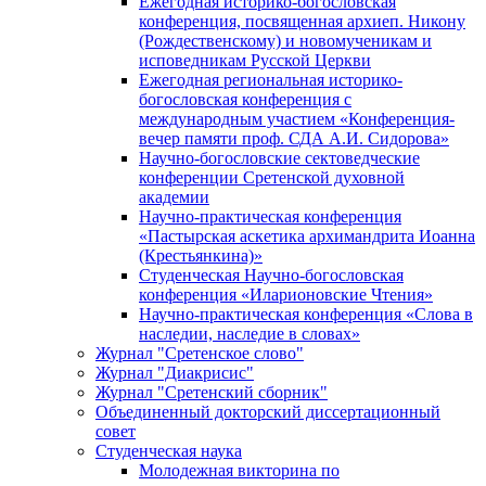
Ежегодная историко-богословская
конференция, посвященная архиеп. Никону
(Рождественскому) и новомученикам и
исповедникам Русской Церкви
Ежегодная региональная историко-
богословская конференция с
международным участием «Конференция-
вечер памяти проф. СДА А.И. Сидорова»
Научно-богословские сектоведческие
конференции Сретенской духовной
академии
Научно-практическая конференция
«Пастырская аскетика архимандрита Иоанна
(Крестьянкина)»
Студенческая Научно-богословская
конференция «Иларионовские Чтения»
Научно-практическая конференция «Cлова в
наследии, наследие в словах»
Журнал "Сретенское слово"
Журнал "Диакрисис"
Журнал "Сретенский сборник"
Объединенный докторский диссертационный
совет
Студенческая наука
Молодежная викторина по