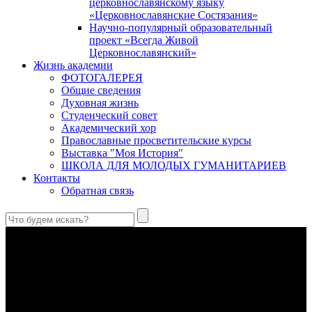
церковнославянскому языку
«Церковнославянские Состязания»
Научно-популярный образовательный
проект «Всегда Живой
Церковнославянский»
Жизнь академии
ФОТОГАЛЕРЕЯ
Общие сведения
Духовная жизнь
Студенческий совет
Академический хор
Православные просветительские курсы
Выставка "Моя История"
ШКОЛА ДЛЯ МОЛОДЫХ ГУМАНИТАРИЕВ
Контакты
Обратная связь
Святые страстотерпцы Борис и Глеб: к истории канонизации
и написания житий
Первыми русскими святыми, прославленными Церковью,
стали благоверные князья Борис и Глеб.
Праведный Феодор Ушаков: «Смерть предпочитаю я
бесчестному служению»
В Федоре Ушакове гармонично соединились железная