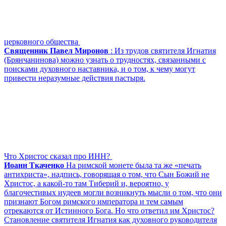
церковного общества
Священник Павел Миронов
: Из трудов святителя Игнатия
(Брянчанинова) можно узнать о трудностях, связанными с
поисками духовного наставника, и о том, к чему могут
привести неразумные действия пастыря.
Что Христос сказал про ИНН?
Иоанн Ткаченко
На римской монете была та же «печать
антихриста», надпись, говорящая о том, что Сын Божий не
Христос, а какой-то там Тиберий и, вероятно, у
благочестивых иудеев могли возникнуть мысли о том, что они
признают Богом римского императора и тем самым
отрекаются от Истинного Бога. Но что ответил им Христос?
Становление святителя Игнатия как духовного руководителя