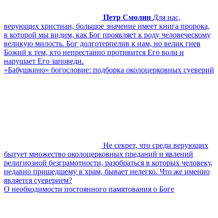
Петр Смолин
Для нас,
верующих христиан, большое значение имеет книга пророка,
в которой мы видим, как Бог проявляет к роду человеческому
великую милость. Бог долготерпелив к нам, но велик гнев
Божий к тем, кто непрестанно противится Его воли и
нарушает Его заповеди.
«Бабушкино» богословие: подборка околоцерковных суеверий
Не секрет, что среди верующих
бытует множество околоцерковных преданий и явлений
религиозной безграмотности, разобраться в которых человеку,
недавно пришедшему в храм, бывает нелегко. Что же именно
является суеверием?
О необходимости постоянного памятования о Боге