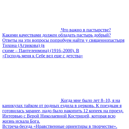
Что важно в пастырстве?
Какими качествами должен обладать пастырь добрый?
Ответы на эти вопросы попробуем найти у священнопастыря
Тихона (Агрикова) (в
схиме – Пантелеимона) (1916–2000). В
«Господь меня к Себе вел еще с детства»
Когда мне было лет 8–10, я на
каникулах тайком от родных ездила в церковь. К поездкам я
готовилась заранее, надо было накопить 12 копеек на проезд.
Интервью с Верой Николаевной Кострицей, которая всю
жизнь искала Бога.
Встреча-беседа «Нравственные ориентиры в творчестве».