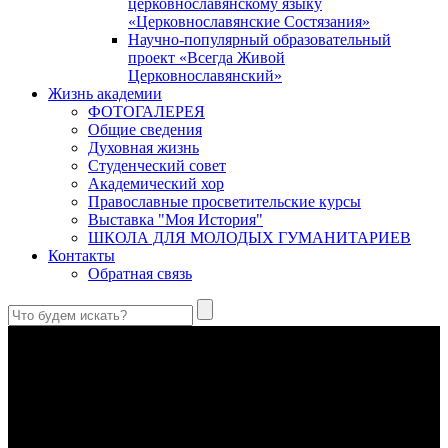
церковнославянскому языку
«Церковнославянские Состязания»
Научно-популярный образовательный
проект «Всегда Живой
Церковнославянский»
Жизнь академии
ФОТОГАЛЕРЕЯ
Общие сведения
Духовная жизнь
Студенческий совет
Академический хор
Православные просветительские курсы
Выставка "Моя История"
ШКОЛА ДЛЯ МОЛОДЫХ ГУМАНИТАРИЕВ
Контакты
Обратная связь
Святые страстотерпцы Борис и Глеб: к истории канонизации
и написания житий
Первыми русскими святыми, прославленными Церковью,
стали благоверные князья Борис и Глеб.
Праведный Феодор Ушаков: «Смерть предпочитаю я
бесчестному служению»
В Федоре Ушакове гармонично соединились железная