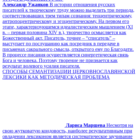
Александр Ужанков
В истории отношения русских
писателей к творческому труду можно выделить три периода,
соответствовавших трем типам сознания: теоцентрическому,
антропоцентрическому и эгоцентрическому. На первом его
этапе, характеризующемся идеалистическим мышлением (XI
в. – первая половина XIV в.), творчество осмысляется как
Божественный акт. Писатель, точнее – “списатель” –
выступает по послушанию как посредник в передаче в
письменах сакрального смысла, открытого ему по Благодати.
В процессе писания осуществляется синергетическая связь
Бога и человека. Поэтому творение не признается как
результат волевого усилия писателя.
СПОСОБЫ СЕМАНТИЗАЦИИ ЦЕРКОВНОСЛАВЯНСКОЙ
ЛЕКСИКИ КАК МЕТОДИЧЕСКАЯ ПРОБЛЕМА
Лариса Маршева
Несмотря на
свою жутковатую кондовость, наиболее результативным при
овладении лексиконом является систематическое заучивание