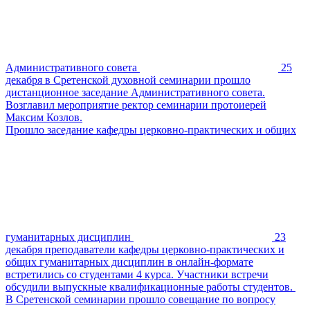
Административного совета
25
декабря в Сретенской духовной семинарии прошло
дистанционное заседание Административного совета.
Возглавил мероприятие ректор семинарии протоиерей
Максим Козлов.
Прошло заседание кафедры церковно-практических и общих
гуманитарных дисциплин
23
декабря преподаватели кафедры церковно-практических и
общих гуманитарных дисциплин в онлайн-формате
встретились со студентами 4 курса. Участники встречи
обсудили выпускные квалификационные работы студентов.
В Сретенской семинарии прошло совещание по вопросу