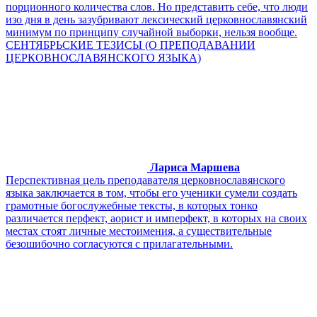
порционного количества слов. Но представить себе, что люди
изо дня в день зазубривают лексический церковнославянский
минимум по принципу случайной выборки, нельзя вообще.
СЕНТЯБРЬСКИЕ ТЕЗИСЫ (О ПРЕПОДАВАНИИ
ЦЕРКОВНОСЛАВЯНСКОГО ЯЗЫКА)
Лариса Маршева
Перспективная цель преподавателя церковнославянского
языка заключается в том, чтобы его ученики сумели создать
грамотные богослужебные тексты, в которых тонко
различается перфект, аорист и имперфект, в которых на своих
местах стоят личные местоимения, а существительные
безошибочно согласуются с прилагательными.