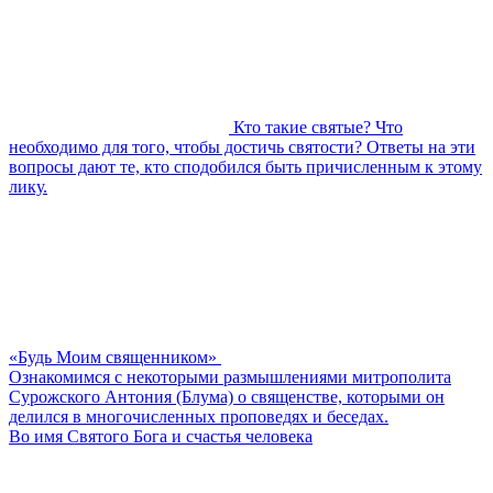
Кто такие святые? Что
необходимо для того, чтобы достичь святости? Ответы на эти
вопросы дают те, кто сподобился быть причисленным к этому
лику.
«Будь Моим священником»
Ознакомимся с некоторыми размышлениями митрополита
Сурожского Антония (Блума) о священстве, которыми он
делился в многочисленных проповедях и беседах.
Во имя Святого Бога и счастья человека