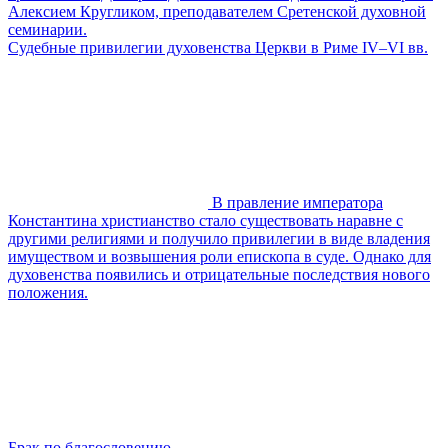
Алексием Кругликом, преподавателем Сретенской духовной
семинарии.
Судебные привилегии духовенства Церкви в Риме IV–VI вв.
В правление императора
Константина христианство стало существовать наравне с
другими религиями и получило привилегии в виде владения
имуществом и возвышения роли епископа в суде. Однако для
духовенства появились и отрицательные последствия нового
положения.
Брак по благословению