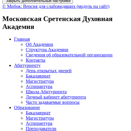
Закрыть дополнительные настройки
© Мибок: Версия для слабовидящих (модуль на сайт)
Московская Сретенская Духовная
Академия
Главная
Об Академии
Структура Академии
Сведения об образовательной организации
Контакты
Абитуриенту
День открытых дверей
Бакалавриат
Магистратура
Аспирантура
Школа Абитуриента
Личный кабинет абитуриента
Часто задаваемые вопросы
Образование
Бакалавриат
Магистратура
Аспирантура
Преподаватели