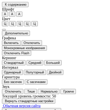
К содержанию
Шрифт
А
А
А
Цвет
Ц
Ц
Ц
Ц
Ц
Дополнительно
Графика
Включить
Отключить
Монохромные изображения
Отключить Flash
Кернинг
Стандартный
Средний
Большой
Интервал
Одинарный
Полуторный
Двойной
Гарнитура
Без засечек
С засечками
Звук
Отключить
Тише
Нормально
Громче
Текущий уровень громкости:
50
Вернуть стандартные настройки
Обычная версия сайта