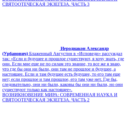
СВЯТООТЕЧЕСКАЯ ЭКЗЕГЕЗА. ЧАСТЬ 3
Иеродиакон Александр
(Урбанович)
Блаженный Августин в «Исповеди» рассуждал
так: «Если и будущее и прошлое существуют, я хочу знать, где
они. Если мне еще не по силам это знание, то все же я знаю,
что где бы они ни были, они там не прошлое и будущее, а
настоящее. Если и там будущее есть будущее, то его там еще
нет; если прошлое и там прошлое, его там уже нет. Где бы,
следовательно, они ни были, каковы бы они ни были, но они
существуют только как настоящее».
ВОЗНИКНОВЕНИЕ МИРА: СОВРЕМЕННАЯ НАУКА И
СВЯТООТЕЧЕСКАЯ ЭКЗЕГЕЗА. ЧАСТЬ 2