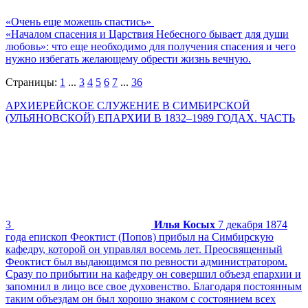
«Очень еще можешь спастись»
«Началом спасения и Царствия Небесного бывает для души
любовь»: что еще необходимо для получения спасения и чего
нужно избегать желающему обрести жизнь вечную.
Страницы:
1
...
3
4
5
6
7
...
36
АРХИЕРЕЙСКОЕ СЛУЖЕНИЕ В СИМБИРСКОЙ
(УЛЬЯНОВСКОЙ) ЕПАРХИИ В 1832–1989 ГОДАХ. ЧАСТЬ
3
Илья Косых
7 декабря 1874
года епископ Феоктист (Попов) прибыл на Симбирскую
кафедру, которой он управлял восемь лет. Преосвященный
Феоктист был выдающимся по ревности администратором.
Сразу по прибытии на кафедру он совершил объезд епархии и
запомнил в лицо все свое духовенство. Благодаря постоянным
таким объездам он был хорошо знаком с состоянием всех