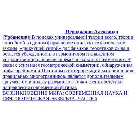
Иеродиакон Александр
(Урбанович)
В поисках универсальной теории всего, теории,
способной в едином формализме описать все физические
законы, «движущей силой» для физиков-теоретиков была и
остается убежденность в гармоничном и слаженном
устройстве мира, проявляющемся в скрытых симметриях. В
связи с этим идея геометрической симметрии, обнаруженная
пифагорейцами и Платоном в интерпретации материи в виде
правильных многогранников, является дополнительным
аргументом в пользу разумного с точки зрения эстетики
направления современной физики.
ВОЗНИКНОВЕНИЕ МИРА: СОВРЕМЕННАЯ НАУКА И
СВЯТООТЕЧЕСКАЯ ЭКЗЕГЕЗА. ЧАСТЬ 6