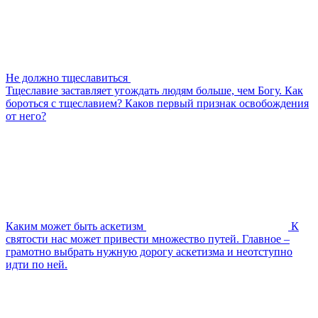
Не должно тщеславиться
Тщеславие заставляет угождать людям больше, чем Богу. Как
бороться с тщеславием? Каков первый признак освобождения
от него?
Каким может быть аскетизм
К
святости нас может привести множество путей. Главное –
грамотно выбрать нужную дорогу аскетизма и неотступно
идти по ней.