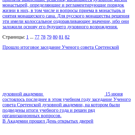
монастырей, определяющие и регламентирующие порядок
жизни в них, в том числе и вопросы приема в монастырь и
снятия монашеского сана. Для русского монашества решения
эти имели колоссальное оздоравливающее значение, ибо они
заложили основу его будущего духовного возрождения.
Страницы:
1
...
77
78
79
80
81
82
Прошло итоговое заседание Ученого совета Сретенской
духовной академии
15 июня
состоялось последнее в этом учебном году заседание Ученого
совета Сретенской духовной академии, на котором были
подведены итоги учебного года и решен ряд
организационных вопросов.
В Академии прошел День открытых дверей