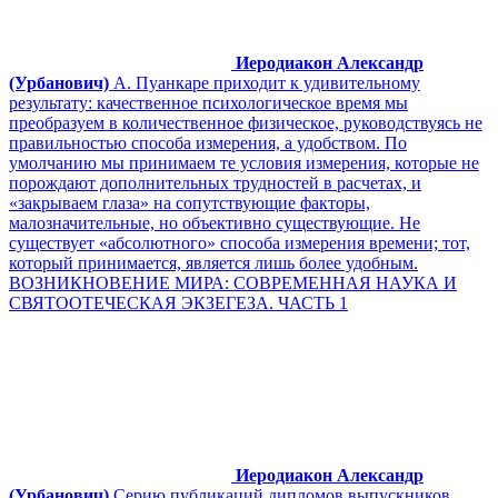
Иеродиакон Александр
(Урбанович)
А. Пуанкаре приходит к удивительному
результату: качественное психологическое время мы
преобразуем в количественное физическое, руководствуясь не
правильностью способа измерения, а удобством. По
умолчанию мы принимаем те условия измерения, которые не
порождают дополнительных трудностей в расчетах, и
«закрываем глаза» на сопутствующие факторы,
малозначительные, но объективно существующие. Не
существует «абсолютного» способа измерения времени; тот,
который принимается, является лишь более удобным.
ВОЗНИКНОВЕНИЕ МИРА: СОВРЕМЕННАЯ НАУКА И
СВЯТООТЕЧЕСКАЯ ЭКЗЕГЕЗА. ЧАСТЬ 1
Иеродиакон Александр
(Урбанович)
Серию публикаций дипломов выпускников