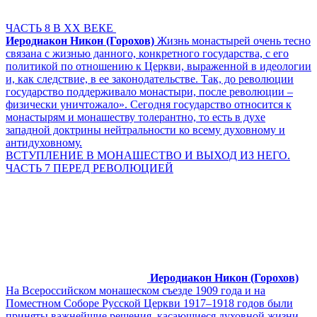
ЧАСТЬ 8 В ХХ ВЕКЕ
Иеродиакон Никон (Горохов)
Жизнь монастырей очень тесно
связана с жизнью данного, конкретного государства, с его
политикой по отношению к Церкви, выраженной в идеологии
и, как следствие, в ее законодательстве. Так, до революции
государство поддерживало монастыри, после революции –
физически уничтожало». Сегодня государство относится к
монастырям и монашеству толерантно, то есть в духе
западной доктрины нейтральности ко всему духовному и
антидуховному.
ВСТУПЛЕНИЕ В МОНАШЕСТВО И ВЫХОД ИЗ НЕГО.
ЧАСТЬ 7 ПЕРЕД РЕВОЛЮЦИЕЙ
Иеродиакон Никон (Горохов)
На Всероссийском монашеском съезде 1909 года и на
Поместном Соборе Русской Церкви 1917–1918 годов были
приняты важнейшие решения, касающиеся духовной жизни