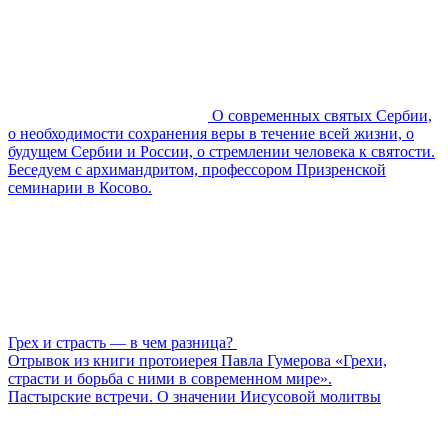
О современных святых Сербии,
о необходимости сохранения веры в течение всей жизни, о
будущем Сербии и России, о стремлении человека к святости.
Беседуем с архимандритом, профессором Призренской
семинарии в Косово.
Грех и страсть — в чем разница?
Отрывок из книги протоиерея Павла Гумерова «Грехи,
страсти и борьба с ними в современном мире».
Пастырские встречи. О значении Иисусовой молитвы