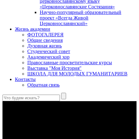
церковнославянскому языку
«Церковнославянские Состязания»
Научно-популярный образовательный
проект «Всегда Живой
Церковнославянский»
Жизнь академии
ФОТОГАЛЕРЕЯ
Общие сведения
Духовная жизнь
Студенческий совет
Академический хор
Православные просветительские курсы
Выставка "Моя История"
ШКОЛА ДЛЯ МОЛОДЫХ ГУМАНИТАРИЕВ
Контакты
Обратная связь
Святые страстотерпцы Борис и Глеб: к истории канонизации
и написания житий
Первыми русскими святыми, прославленными Церковью,
стали благоверные князья Борис и Глеб.
Праведный Феодор Ушаков: «Смерть предпочитаю я
бесчестному служению»
В Федоре Ушакове гармонично соединились железная