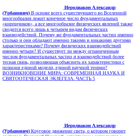
Иеродиакон Александр
(Урбанович)
В основе всего существующего во Вселенной
многообразия лежит конечное число фундаментальных
«кирпичиков», а все многообразие физических явлений также
сводится всего лишь к четырем видам физических
взаимодействий. Почему же фундаментальных частиц именно
столько и они обладают именно такими и никакими другими
характеристиками? Почему физических взаимодействий
именно четыре? И существует ли между ограниченным
числом фундаментальных частиц и взаимодействий более
тесная связь, позволяющая объяснить их характеристики с
позиции единой модели, единой научной теории?
ВОЗНИКНОВЕНИЕ МИРА: СОВРЕМЕННАЯ НАУКА И
СВЯТООТЕЧЕСКАЯ ЭКЗЕГЕЗА. ЧАСТЬ 5
Иеродиакон Александр
(Урбанович)
Круговое движение света, о котором говорит