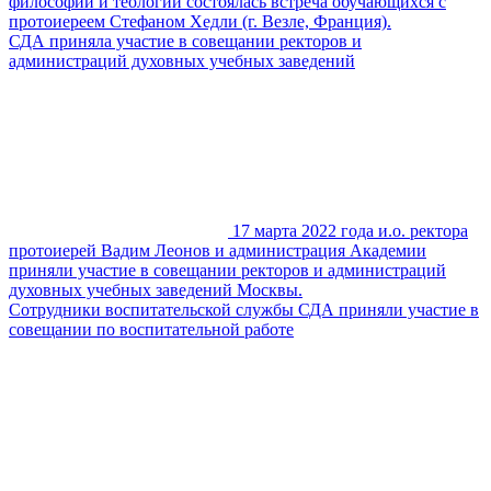
философии и теологии состоялась встреча обучающихся с
протоиереем Стефаном Хедли (г. Везле, Франция).
СДА приняла участие в совещании ректоров и
администраций духовных учебных заведений
17 марта 2022 года и.о. ректора
протоиерей Вадим Леонов и администрация Академии
приняли участие в совещании ректоров и администраций
духовных учебных заведений Москвы.
Сотрудники воспитательской службы СДА приняли участие в
совещании по воспитательной работе