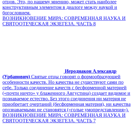
отцов. Это, по нашему мнению, может стать наиболее
конструктивным элементом в диалоге между наукой и
богословием.
ВОЗНИКНОВЕНИЕ МИРА: СОВРЕМЕННАЯ НАУКА И
СВЯТООТЕЧЕСКАЯ ЭКЗЕГЕЗА. ЧАСТЬ 8
Иеродиакон Александр
(Урбанович)
Святые отцы говорят о формообразующей
особенности качеств. Но качества не существуют сами по
себе. Только соединение качеств с бесформенной материей
(«почти ничто» у блаженного Августина) создает видимое и
познаваемое естество. Без этого соединения ни материя не
приобретает очертаний (бесформенная материя), ни качества
опознаваемыми не становятся («голые умопредставления»).
ВОЗНИКНОВЕНИЕ МИРА: СОВРЕМЕННАЯ НАУКА И
СВЯТООТЕЧЕСКАЯ ЭКЗЕГЕЗА. ЧАСТЬ 7