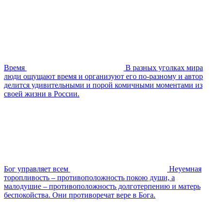
Время
В разных уголках мира
люди ощущают время и организуют его по-разному и автор
делится удивительными и порой комичными моментами из
своей жизни в России.
Бог управляет всем
Неуемная
торопливость – противоположность покою души, а
малодушие – противоположность долготерпению и матерь
беспокойства. Они противоречат вере в Бога.