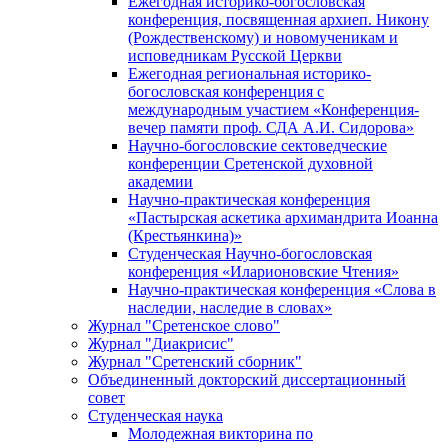
Ежегодная историко-богословская
конференция, посвященная архиеп. Никону
(Рождественскому) и новомученикам и
исповедникам Русской Церкви
Ежегодная региональная историко-
богословская конференция с
международным участием «Конференция-
вечер памяти проф. СДА А.И. Сидорова»
Научно-богословские сектоведческие
конференции Сретенской духовной
академии
Научно-практическая конференция
«Пастырская аскетика архимандрита Иоанна
(Крестьянкина)»
Студенческая Научно-богословская
конференция «Иларионовские Чтения»
Научно-практическая конференция «Cлова в
наследии, наследие в словах»
Журнал "Сретенское слово"
Журнал "Диакрисис"
Журнал "Сретенский сборник"
Объединенный докторский диссертационный
совет
Студенческая наука
Молодежная викторина по