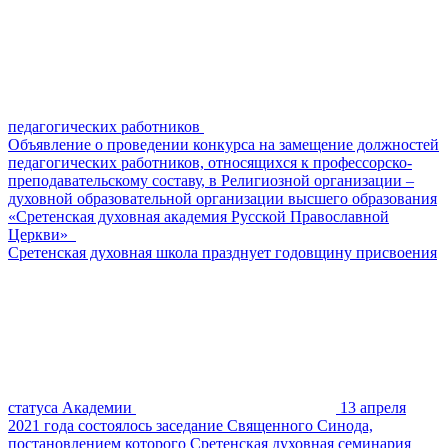
педагогических работников
Объявление о проведении конкурса на замещение должностей
педагогических работников, относящихся к профессорско-
преподавательскому составу, в Религиозной организации –
духовной образовательной организации высшего образования
«Сретенская духовная академия Русской Православной
Церкви»
Сретенская духовная школа празднует годовщину присвоения
статуса Академии
13 апреля
2021 года состоялось заседание Священного Синода,
постановлением которого Сретенская духовная семинария