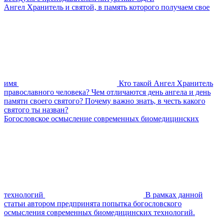
Ангел Хранитель и святой, в память которого получаем свое
имя
Кто такой Ангел Хранитель
православного человека? Чем отличаются день ангела и день
памяти своего святого? Почему важно знать, в честь какого
святого ты назван?
Богословское осмысление современных биомедицинских
технологий
В рамках данной
статьи автором предпринята попытка богословского
осмысления современных биомедицинских технологий.