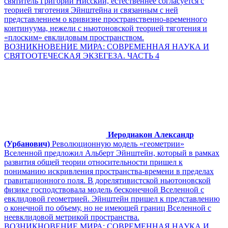
святитель Григорий Нисский, естественнее согласуется с
теорией тяготения Эйнштейна и связанным с ней
представлением о кривизне пространственно-временного
континуума, нежели с ньютоновской теорией тяготения и
«плоским» евклидовым пространством.
ВОЗНИКНОВЕНИЕ МИРА: СОВРЕМЕННАЯ НАУКА И
СВЯТООТЕЧЕСКАЯ ЭКЗЕГЕЗА. ЧАСТЬ 4
Иеродиакон Александр
(Урбанович)
Революционную модель «геометрии»
Вселенной предложил Альберт Эйнштейн, который в рамках
развития общей теории относительности пришел к
пониманию искривления пространства-времени в пределах
гравитационного поля. В дорелятивистской ньютоновской
физике господствовала модель бесконечной Вселенной с
евклидовой геометрией. Эйнштейн пришел к представлению
о конечной по объему, но не имеющей границ Вселенной с
неевклидовой метрикой пространства.
ВОЗНИКНОВЕНИЕ МИРА: СОВРЕМЕННАЯ НАУКА И