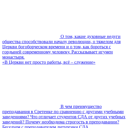
О том, какие духовные недуги
общества способствовали началу революции, о тяжелом для
Церкви богоборческом времени и о том, как бороться с
гордыней современному человеку. Рассказывает игумен
монастыря.
«В Церкви нет просто работы, всё – служение»
В чем преимущество
преподавания в Сретенке по сравнению с другими учебными
заведениями? Что отличает студентов СДА от других учебных
заведений? Почему необходима строгость в преподавании?
Беседуем с преподавателем литургики СДА.