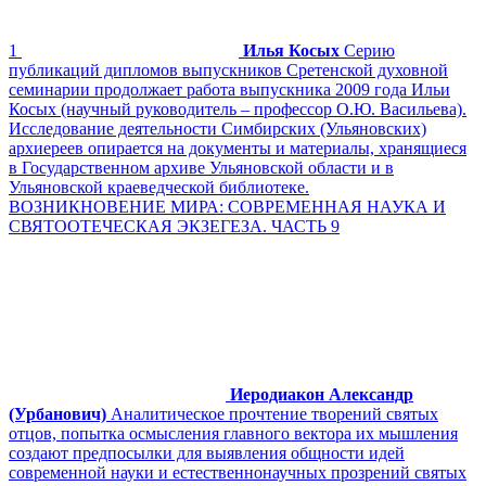
1
Илья Косых
Серию
публикаций дипломов выпускников Сретенской духовной
семинарии продолжает работа выпускника 2009 года Ильи
Косых (научный руководитель – профессор О.Ю. Васильева).
Исследование деятельности Симбирских (Ульяновских)
архиереев опирается на документы и материалы, хранящиеся
в Государственном архиве Ульяновской области и в
Ульяновской краеведческой библиотеке.
ВОЗНИКНОВЕНИЕ МИРА: СОВРЕМЕННАЯ НАУКА И
СВЯТООТЕЧЕСКАЯ ЭКЗЕГЕЗА. ЧАСТЬ 9
Иеродиакон Александр
(Урбанович)
Аналитическое прочтение творений святых
отцов, попытка осмысления главного вектора их мышления
создают предпосылки для выявления общности идей
современной науки и естественнонаучных прозрений святых