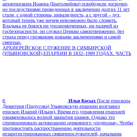
архиепископа Иоанна (Братолюбова) освободили досрочно,
но последствиями проведенных в заключении долгих 11 лет
стали, с одной стороны, инвалидность, а с другой – дух,
который теперь уже ничем невозможно было сломить.
Владыка не боялся ни уполномоченных, ни палачей из
госбезопасности, он служил Церкви самоотверженно, без
страха перед грозящими новыми заключениями и самой
смертью.
АРХИЕРЕЙСКОЕ СЛУЖЕНИЕ В СИМБИРСКОЙ
(УЛЬЯНОВСКОЙ) ЕПАРХИИ В 1832–1989 ГОДАХ. ЧАСТЬ
8
Илья Косых
После епископа
Димитрия (Градусова) Ульяновскую епархию возглавил
епископ Иларий (Ильин). Время его управления епархией
ознаменовалось волной закрытия храмов. Однако это
спровоцировало активизацию церковного «подполья». Чтобы
противостоять распространению деятельности
незарегистрированных священнослужителей, начальник