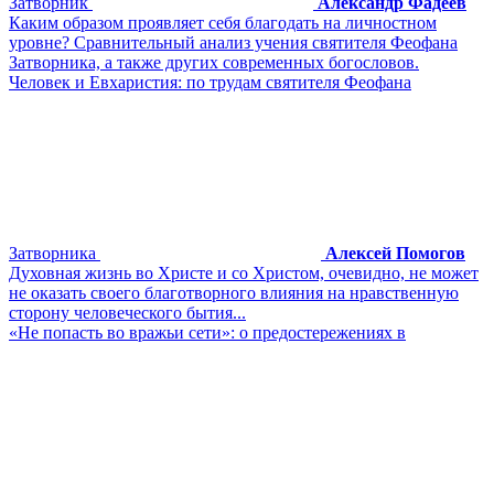
Затворник
Александр Фадеев
Каким образом проявляет себя благодать на личностном
уровне? Сравнительный анализ учения святителя Феофана
Затворника, а также других современных богословов.
Человек и Евхаристия: по трудам святителя Феофана
Затворника
Алексей Помогов
Духовная жизнь во Христе и со Христом, очевидно, не может
не оказать своего благотворного влияния на нравственную
сторону человеческого бытия...
«Не попасть во вражьи сети»: о предостережениях в