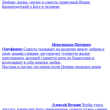
Любовь, жизнь, сердце и совесть: праведный Иоанн
Кронштадтский о Боге и человеке
Иеродиакон Питирим
(Ануфриев)
Совесть указывает на различие между добром и
злом, иными словами, регулируют духовную жизни
христианина, который старается жить по Евангелию и
возделывает в себе начатки любви.
Пастырь и паства: послания отцов Церкви прошлых веков
Алексей Веткин
Чтобы учить
другого, каким ему быть священником, сначала нужно самому