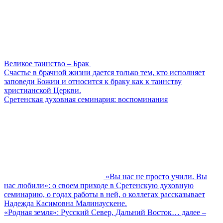
Великое таинство – Брак
Счастье в брачной жизни дается только тем, кто исполняет
заповеди Божии и относится к браку как к таинству
христианской Церкви.
Сретенская духовная семинария: воспоминания
«Вы нас не просто учили. Вы
нас любили»: о своем приходе в Сретенскую духовную
семинарию, о годах работы в ней, о коллегах рассказывает
Надежда Касимовна Малинаускене.
«Родная земля»: Русский Север, Дальний Восток… далее –