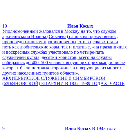
10
Илья Косых
Уполномоченный жаловался в Москву на то, что службы
архиепископа Иоанна (Снычёва) слишком торжественны,
проповеди слишком проникновенны, что в церквях стали
петь как любительские хоры, так и платные, «на праздничных
и воскресных службах участвовало по четыре-пять
служителей культа, десятки хористов, всего на службы
собиралось до 400–500 человек верующих прихожан, в числе
которых были не только горожане, а и верующие из многих
других населенных пунктов области».
АРХИЕРЕЙСКОЕ СЛУЖЕНИЕ В СИМБИРСКОЙ
(УЛЬЯНОВСКОЙ) ЕПАРХИИ В 1832–1989 ГОДАХ. ЧАСТЬ
9
Илья Косых
В 1943 году