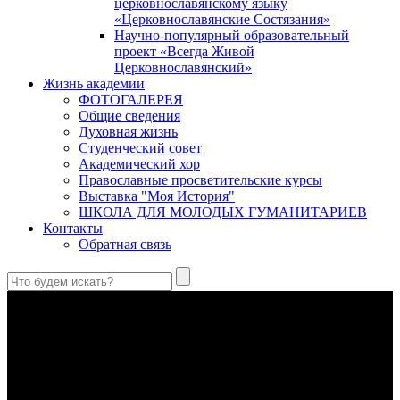
церковнославянскому языку
«Церковнославянские Состязания»
Научно-популярный образовательный
проект «Всегда Живой
Церковнославянский»
Жизнь академии
ФОТОГАЛЕРЕЯ
Общие сведения
Духовная жизнь
Студенческий совет
Академический хор
Православные просветительские курсы
Выставка "Моя История"
ШКОЛА ДЛЯ МОЛОДЫХ ГУМАНИТАРИЕВ
Контакты
Обратная связь
Святые страстотерпцы Борис и Глеб: к истории канонизации
и написания житий
Первыми русскими святыми, прославленными Церковью,
стали благоверные князья Борис и Глеб.
Праведный Феодор Ушаков: «Смерть предпочитаю я
бесчестному служению»
В Федоре Ушакове гармонично соединились железная