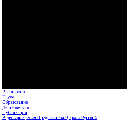
дисциплина корабельного командира, гениальный
стратегический дар флотоводца, жертвенное милосердие
благотворителя и кротость истинного молитвенника.
Этимология имени Исидора Севильского и передача греко-
римской культуры в вестготской Испании. Часть 1
Анализ наиболее известного произведения епископа Севильи
раскрывает как оценку и использование классической
римской культуры в зарождающемся «варварском»
королевстве, так и представления о мире и обществе того
времени.
Пророк Иезекииль: три важных урока от святого
Пророк Иезекииль жил задолго до Рождества Христова, но
уже тогда говорил с Богом на языке Нового Завета и имел
откровения о судьбах человечества.
Предназначение человека в отношении к окружающему миру
Человек, в определенном смысле, является формирующим
принципом всего земного бытия.
Все новости
Наука
Образование
Деятельность
Публикации
В день рождения Предстоятеля Церкви Русской