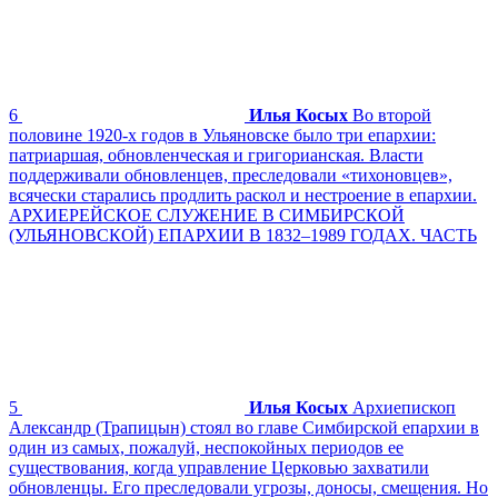
6
Илья Косых
Во второй
половине 1920-х годов в Ульяновске было три епархии:
патриаршая, обновленческая и григорианская. Власти
поддерживали обновленцев, преследовали «тихоновцев»,
всячески старались продлить раскол и нестроение в епархии.
АРХИЕРЕЙСКОЕ СЛУЖЕНИЕ В СИМБИРСКОЙ
(УЛЬЯНОВСКОЙ) ЕПАРХИИ В 1832–1989 ГОДАХ. ЧАСТЬ
5
Илья Косых
Архиепископ
Александр (Трапицын) стоял во главе Симбирской епархии в
один из самых, пожалуй, неспокойных периодов ее
существования, когда управление Церковью захватили
обновленцы. Его преследовали угрозы, доносы, смещения. Но