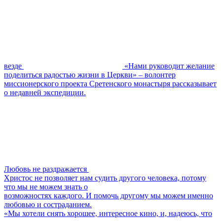
везде
«Нами руководит желание
поделиться радостью жизни в Церкви» – волонтер
миссионерского проекта Сретенского монастыря рассказывает
о недавней экспедиции.
Любовь не раздражается
Христос не позволяет нам судить другого человека, потому
что мы не можем знать о
возможностях каждого. И помочь другому мы можем именно
любовью и состраданием.
«Мы хотели снять хорошее, интересное кино, и, надеюсь, что