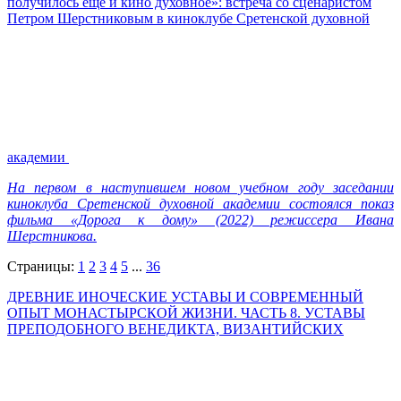
получилось еще и кино духовное»: встреча со сценаристом
Петром Шерстниковым в киноклубе Сретенской духовной
академии
На первом в наступившем новом учебном году заседании
киноклуба Сретенской духовной академии состоялся показ
фильма «Дорога к дому» (2022) режиссера Ивана
Шерстникова.
Страницы:
1
2
3
4
5
...
36
ДРЕВНИЕ ИНОЧЕСКИЕ УСТАВЫ И СОВРЕМЕННЫЙ
ОПЫТ МОНАСТЫРСКОЙ ЖИЗНИ. ЧАСТЬ 8. УСТАВЫ
ПРЕПОДОБНОГО ВЕНЕДИКТА, ВИЗАНТИЙСКИХ