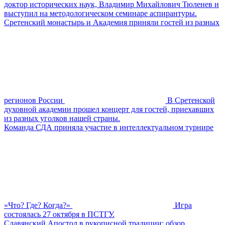
доктор исторических наук, Владимир Михайлович Тюленев и
выступил на методологическом семинаре аспирантуры.
Сретенский монастырь и Академия приняли гостей из разных
регионов России
В Сретенской
духовной академии прошел концерт для гостей, приехавших
из разных уголков нашей страны.
Команда СДА приняла участие в интеллектуальном турнире
«Что? Где? Когда?»
Игра
состоялась 27 октября в ПСТГУ.
Славянский Апостол в рукописной традиции: обзор