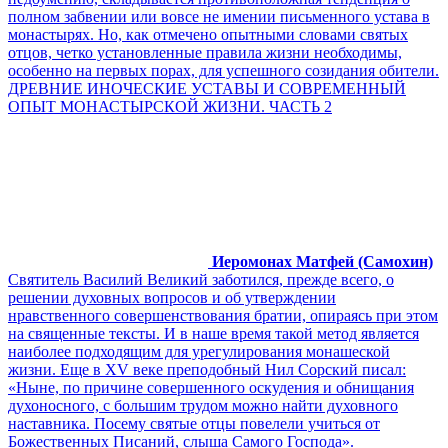
полном забвении или вовсе не имении письменного устава в
монастырях. Но, как отмечено опытными словами святых
отцов, четко установленные правила жизни необходимы,
особенно на первых порах, для успешного созидания обители.
ДРЕВНИЕ ИНОЧЕСКИЕ УСТАВЫ И СОВРЕМЕННЫЙ
ОПЫТ МОНАСТЫРСКОЙ ЖИЗНИ. ЧАСТЬ 2
Иеромонах Матфей (Самохин)
Святитель Василий Великий заботился, прежде всего, о
решении духовных вопросов и об утверждении
нравственного совершенствования братии, опираясь при этом
на священные тексты. И в наше время такой метод является
наиболее подходящим для урегулирования монашеской
жизни. Еще в XV веке преподобный Нил Сорский писал:
«Ныне, по причине совершенного оскудения и обнищания
духоносного, с большим трудом можно найти духовного
наставника. Посему святые отцы повелели учиться от
Божественных Писаний, слыша Самого Господа».