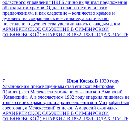
областного управления НКГБ лично выдвигал предложения
об открытии храмов. Однако власти не вняли этим
предложениям, и как следствие – количество храмов и
духовенства сокращалось все сильнее, а количество
нелегального духовенства увеличивалось с каждым днем.
АРХИЕРЕЙСКОЕ СЛУЖЕНИЕ В СИМБИРСКОЙ
(УЛЬЯНОВСКОЙ) ЕПАРХИИ В 1832–1989 ГОДАХ. ЧАСТЬ
7
Илья Косых
В 1930 году
Ульяновским преосвященным стал епископ Митрофан
(Гринев), его Мелекесским викарием – епископ Амвросий
(Казанский). А в злосчастном 1932 году епархия лишилась не
только своих храмов, но и архиереев: епископ Митрофан был
арестован, а Мелекесский епископ Амвросий скончался.
АРХИЕРЕЙСКОЕ СЛУЖЕНИЕ В СИМБИРСКОЙ
(УЛЬЯНОВСКОЙ) ЕПАРХИИ В 1832–1989 ГОДАХ. ЧАСТЬ