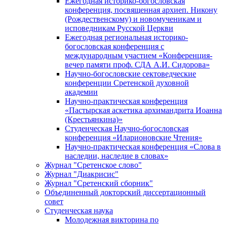
Ежегодная историко-богословская
конференция, посвященная архиеп. Никону
(Рождественскому) и новомученикам и
исповедникам Русской Церкви
Ежегодная региональная историко-
богословская конференция с
международным участием «Конференция-
вечер памяти проф. СДА А.И. Сидорова»
Научно-богословские сектоведческие
конференции Сретенской духовной
академии
Научно-практическая конференция
«Пастырская аскетика архимандрита Иоанна
(Крестьянкина)»
Студенческая Научно-богословская
конференция «Иларионовские Чтения»
Научно-практическая конференция «Cлова в
наследии, наследие в словах»
Журнал "Сретенское слово"
Журнал "Диакрисис"
Журнал "Сретенский сборник"
Объединенный докторский диссертационный
совет
Студенческая наука
Молодежная викторина по