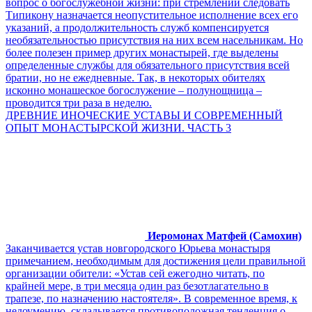
вопрос о богослужебной жизни: при стремлении следовать
Типикону назначается неопустительное исполнение всех его
указаний, а продолжительность служб компенсируется
необязательностью присутствия на них всем насельникам. Но
более полезен пример других монастырей, где выделены
определенные службы для обязательного присутствия всей
братии, но не ежедневные. Так, в некоторых обителях
исконно монашеское богослужение – полунощница –
проводится три раза в неделю.
ДРЕВНИЕ ИНОЧЕСКИЕ УСТАВЫ И СОВРЕМЕННЫЙ
ОПЫТ МОНАСТЫРСКОЙ ЖИЗНИ. ЧАСТЬ 3
Иеромонах Матфей (Самохин)
Заканчивается устав новгородского Юрьева монастыря
примечанием, необходимым для достижения цели правильной
организации обители: «Устав сей ежегодно читать, по
крайней мере, в три месяца один раз безотлагательно в
трапезе, по назначению настоятеля». В современное время, к
недоумению, складывается противоположная тенденция о