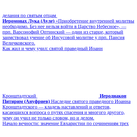
делания по святым отцам
Иеромонах Лука (Ауле)
«Приобретение внутренней молитвы
необходимо. Без нее нельзя войти в Царство Небесное», ―
прп. Варсонофий Оптинский ― один из старце, который
заимствовал учение об Иисусовой молитве у прп. Паисия
Величковского.
Как жил и чему учил: святой праведный Иоанн
Кронштадтский
Иеродиакон
Питирим (Ануфриев)
Наследие святого праведного Иоанна
Кронштадтского — кладезь наставлений и ответов,
касающихся вопроса о путях спасения и многого другого,
чему он учил не только словом, но и делом.
Начало вечности: значение Евхаристии по сочинениям трех