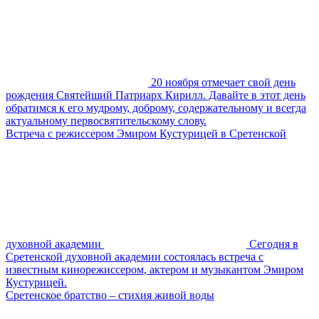
20 ноября отмечает свой день
рождения Святейший Патриарх Кирилл. Давайте в этот день
обратимся к его мудрому, доброму, содержательному и всегда
актуальному первосвятительскому слову.
Встреча с режиссером Эмиром Кустурицей в Сретенской
духовной академии
Сегодня в
Сретенской духовной академии состоялась встреча с
известным кинорежиссером, актером и музыкантом Эмиром
Кустурицей.
Сретенское братство – стихия живой воды