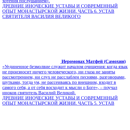
хотения послушанием».
ДРЕВНИЕ ИНОЧЕСКИЕ УСТАВЫ И СОВРЕМЕННЫЙ
ОПЫТ МОНАСТЫРСКОЙ ЖИЗНИ. ЧАСТЬ 6. УСТАВ
СВЯТИТЕЛЯ ВАСИЛИЯ ВЕЛИКОГО
Иеромонах Матфей (Самохин)
«Уединенное безмолвие служит началом очищения: когда язык
не произносит ничего человеческого, ни глаза не заняты
рассмотрением, ни слух не расслаблен песнями, разговорами,
шутками, тогда ум, не рассеиваясь по внешним, входит в
самого себя, а от себя восходит к мысли о Боге», – поучал
иноков святитель Василий Великий.
ДРЕВНИЕ ИНОЧЕСКИЕ УСТАВЫ И СОВРЕМЕННЫЙ
ОПЫТ МОНАСТЫРСКОЙ ЖИЗНИ. ЧАСТЬ 5. УСТАВ