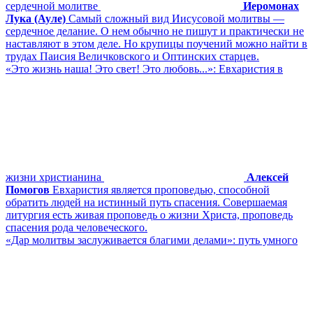
сердечной молитве
Иеромонах
Лука (Ауле)
Самый сложный вид Иисусовой молитвы ―
сердечное делание. О нем обычно не пишут и практически не
наставляют в этом деле. Но крупицы поучений можно найти в
трудах Паисия Величковского и Оптинских старцев.
«Это жизнь наша! Это свет! Это любовь...»: Евхаристия в
жизни христианина
Алексей
Помогов
Евхаристия является проповедью, способной
обратить людей на истинный путь спасения. Совершаемая
литургия есть живая проповедь о жизни Христа, проповедь
спасения рода человеческого.
«Дар молитвы заслуживается благими делами»: путь умного