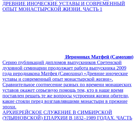
ДРЕВНИЕ ИНОЧЕСКИЕ УСТАВЫ И СОВРЕМЕННЫЙ
ОПЫТ МОНАСТЫРСКОЙ ЖИЗНИ. ЧАСТЬ 1
Иеромонах Матфей (Самохин)
Серию публикаций дипломов выпускников Сретенской
духовной семинарии продолжает работа выпускника 2009
года иеродиакона Матфея (Самохина) «Древние иноческие
уставы и современный опыт монастырской жизни».
Сравнительное соотнесение разных по времени монашеских
уставов окажет серьезную помощь тем, кто в наше время
поставлен решать те же вопросы устроения жизни обители,
какие стояли перед возглавлявшими монастыри в прежние
эпохи.
АРХИЕРЕЙСКОЕ СЛУЖЕНИЕ В СИМБИРСКОЙ
(УЛЬЯНОВСКОЙ) ЕПАРХИИ В 1832–1989 ГОДАХ. ЧАСТЬ