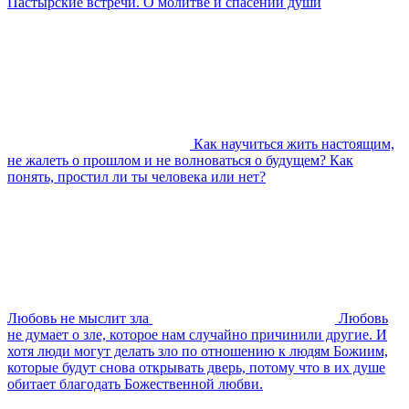
Пастырские встречи. О молитве и спасении души
Как научиться жить настоящим,
не жалеть о прошлом и не волноваться о будущем? Как
понять, простил ли ты человека или нет?
Любовь не мыслит зла
Любовь
не думает о зле, которое нам случайно причинили другие. И
хотя люди могут делать зло по отношению к людям Божиим,
которые будут снова открывать дверь, потому что в их душе
обитает благодать Божественной любви.