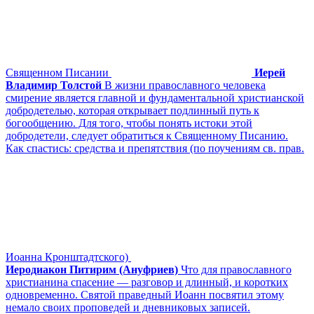
Священном Писании
Иерей
Владимир Толстой
В жизни православного человека
смирение является главной и фундаментальной христианской
добродетелью, которая открывает подлинный путь к
богообщению. Для того, чтобы понять истоки этой
добродетели, следует обратиться к Священному Писанию.
Как спастись: средства и препятствия (по поучениям св. прав.
Иоанна Кронштадтского)
Иеродиакон Питирим (Ануфриев)
Что для православного
христианина спасение — разговор и длинный, и коротких
одновременно. Святой праведный Иоанн посвятил этому
немало своих проповедей и дневниковых записей.