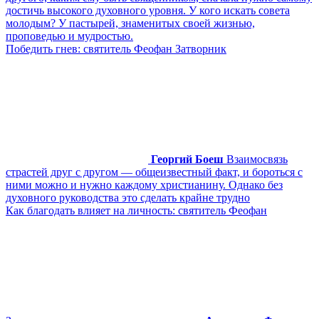
достичь высокого духовного уровня. У кого искать совета
молодым? У пастырей, знаменитых своей жизнью,
проповедью и мудростью.
Победить гнев: святитель Феофан Затворник
Георгий Боеш
Взаимосвязь
страстей друг с другом — общеизвестный факт, и бороться с
ними можно и нужно каждому христианину. Однако без
духовного руководства это сделать крайне трудно
Как благодать влияет на личность: святитель Феофан