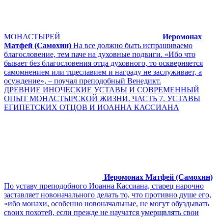
МОНАСТЫРЕЙ
Иеромонах
Матфей (Самохин)
На все должно быть испрашиваемо
благословение, тем паче на духовные подвиги. «Ибо что
бывает без благословения отца духовного, то оскверняется
самомнением или тщеславием и награду не заслуживает, а
осуждение», – поучал преподобный Венедикт.
ДРЕВНИЕ ИНОЧЕСКИЕ УСТАВЫ И СОВРЕМЕННЫЙ
ОПЫТ МОНАСТЫРСКОЙ ЖИЗНИ. ЧАСТЬ 7. УСТАВЫ
ЕГИПЕТСКИХ ОТЦОВ И ИОАННА КАССИАНА
Иеромонах Матфей (Самохин)
По уставу преподобного Иоанна Кассиана, старец нарочно
заставляет новоначального делать то, что противно душе его,
«ибо монахи, особенно новоначальные, не могут обуздывать
своих похотей, если прежде не научатся умерщвлять свои