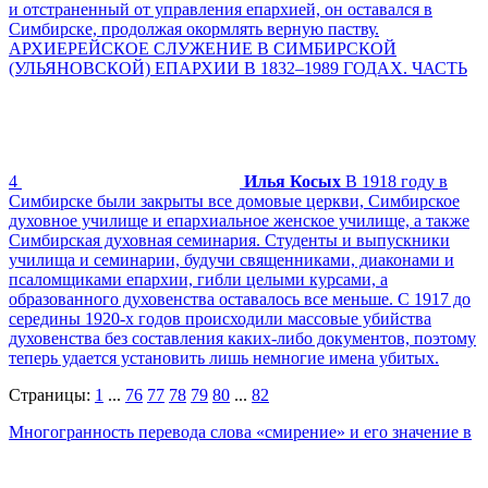
и отстраненный от управления епархией, он оставался в
Симбирске, продолжая окормлять верную паству.
АРХИЕРЕЙСКОЕ СЛУЖЕНИЕ В СИМБИРСКОЙ
(УЛЬЯНОВСКОЙ) ЕПАРХИИ В 1832–1989 ГОДАХ. ЧАСТЬ
4
Илья Косых
В 1918 году в
Симбирске были закрыты все домовые церкви, Симбирское
духовное училище и епархиальное женское училище, а также
Симбирская духовная семинария. Студенты и выпускники
училища и семинарии, будучи священниками, диаконами и
псаломщиками епархии, гибли целыми курсами, а
образованного духовенства оставалось все меньше. С 1917 до
середины 1920-х годов происходили массовые убийства
духовенства без составления каких-либо документов, поэтому
теперь удается установить лишь немногие имена убитых.
Страницы:
1
...
76
77
78
79
80
...
82
Многогранность перевода слова «смирение» и его значение в