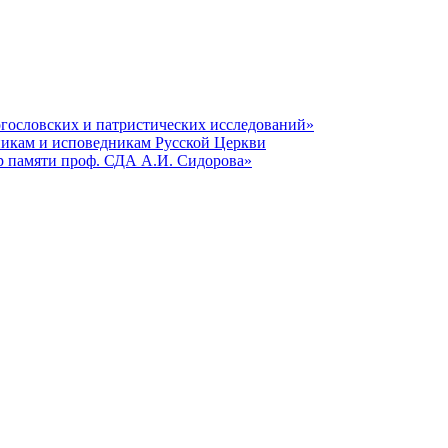
гословских и патристических исследований»
никам и исповедникам Русской Церкви
р памяти проф. СДА А.И. Сидорова»