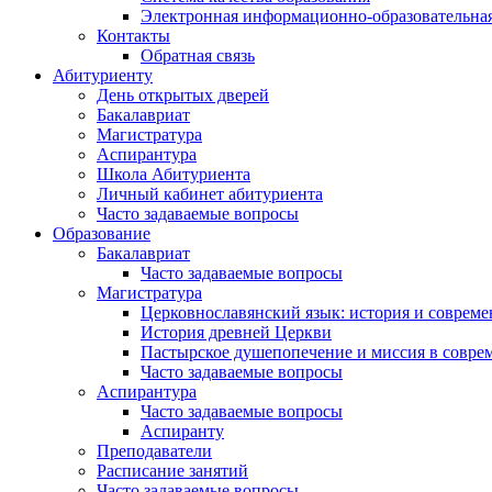
Электронная информационно-образовательная
Контакты
Обратная связь
Абитуриенту
День открытых дверей
Бакалавриат
Магистратура
Аспирантура
Школа Абитуриента
Личный кабинет абитуриента
Часто задаваемые вопросы
Образование
Бакалавриат
Часто задаваемые вопросы
Магистратура
Церковнославянский язык: история и совреме
История древней Церкви
Пастырское душепопечение и миссия в совре
Часто задаваемые вопросы
Аспирантура
Часто задаваемые вопросы
Аспиранту
Преподаватели
Расписание занятий
Часто задаваемые вопросы