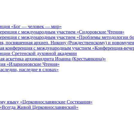
енция «Бог — человек — мир»
ференция с международным участием «Сидоровские Чтения»
ференция с международным участием «Проблемы методологии бо
ия, посвященная архиеп. Никону (Рождественскому) и новомуче
кая конференция с международным участием «Конференция-вече
енции Сретенской духовной академии
ая аскетика архимандрита Иоанна (Крестьянкина)»
ция «Иларионовские Чтения»
аследии, наследие в словах»
му языку «Церковнославянские Состязания»
 «Всегда Живой Церковнославянский»