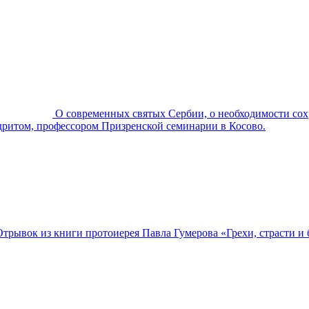
О современных святых Сербии, о необходимости сох
ндритом, профессором Призренской семинарии в Косово.
Отрывок из книги протоиерея Павла Гумерова «Грехи, страсти и 