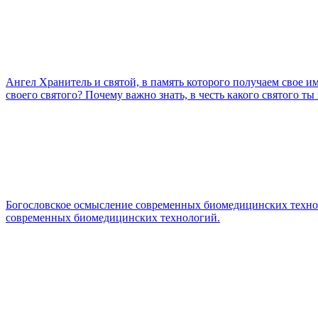
Ангел Хранитель и святой, в память которого получаем свое и
своего святого? Почему важно знать, в честь какого святого ты
Богословское осмысление современных биомедицинских техн
современных биомедицинских технологий.