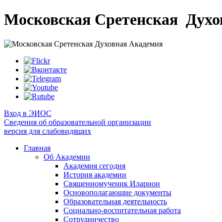
Московская Сретенская
Духо
Вход в ЭИОС
Сведения об образовательной организации
версия для слабовидящих
Главная
Об Академии
Академия сегодня
История академии
Священномученик Иларион
Основополагающие документы
Образовательная деятельность
Социально-воспитательная работа
Сотрудничество