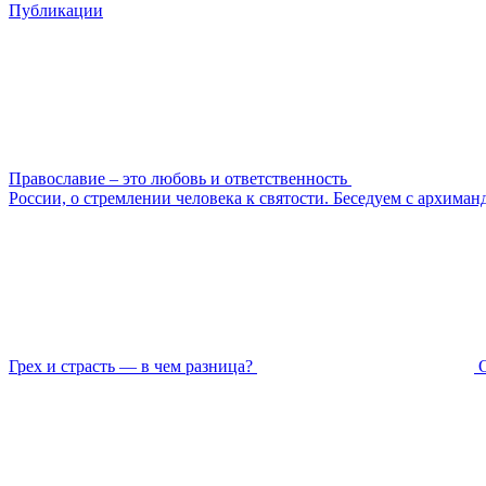
Публикации
Православие – это любовь и ответственность
России, о стремлении человека к святости. Беседуем с архима
Грех и страсть — в чем разница?