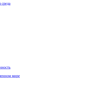
 среда
нность
менном мире