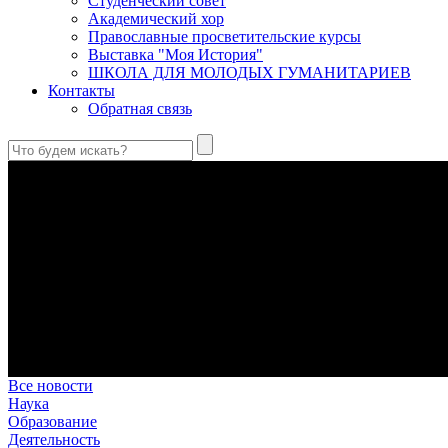
Студенческий совет
Академический хор
Православные просветительские курсы
Выставка "Моя История"
ШКОЛА ДЛЯ МОЛОДЫХ ГУМАНИТАРИЕВ
Контакты
Обратная связь
Святые страстотерпцы Борис и Глеб: к истории канонизации и
Первыми русскими святыми, прославленными Церковью, стали 
Праведный Феодор Ушаков: «Смерть предпочитаю я бесчестн
В Федоре Ушакове гармонично соединились железная дисциплин
истинного молитвенника.
Этимология имени Исидора Севильского и передача греко-римс
Анализ наиболее известного произведения епископа Севильи р
представления о мире и обществе того времени.
Пророк Иезекииль: три важных урока от святого
Пророк Иезекииль жил задолго до Рождества Христова, но уже т
Предназначение человека в отношении к окружающему миру
Человек, в определенном смысле, является формирующим прин
Все новости
Наука
Образование
Деятельность