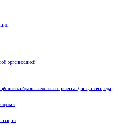
ации
ной организацией
щённость образовательного процесса. Доступная среда
ающихся
анизации