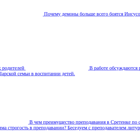
Почему демоны больше всего боятся Иисус
х родителей
В работе обсуждаются 
арской семьи в воспитании детей.
В чем преимущество преподавания в Сретенке по 
ма строгость в преподавании? Беседуем с преподавателем литу