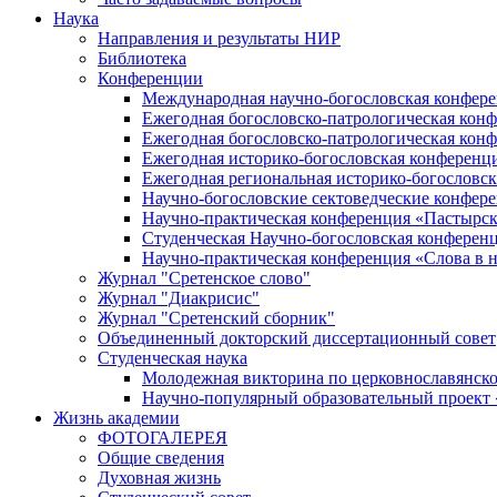
Наука
Направления и результаты НИР
Библиотека
Конференции
Международная научно-богословская конфер
Ежегодная богословско-патрологическая кон
Ежегодная богословско-патрологическая кон
Ежегодная историко-богословская конференц
Ежегодная региональная историко-богословс
Научно-богословские сектоведческие конфер
Научно-практическая конференция «Пастырск
Студенческая Научно-богословская конферен
Научно-практическая конференция «Cлова в н
Журнал "Сретенское слово"
Журнал "Диакрисис"
Журнал "Сретенский сборник"
Объединенный докторский диссертационный совет
Студенческая наука
Молодежная викторина по церковнославянско
Научно-популярный образовательный проект
Жизнь академии
ФОТОГАЛЕРЕЯ
Общие сведения
Духовная жизнь