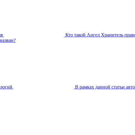
мя
Кто такой Ангел Хранитель право
 назван?
ологий
В рамках данной статьи авт