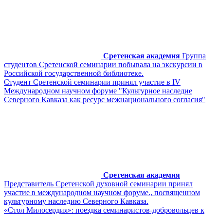
Сретенская академия
Группа
студентов Сретенской семинарии побывала на экскурсии в
Российской государственной библиотеке.
Студент Сретенской семинарии принял участие в IV
Международном научном форуме "Культурное наследие
Северного Кавказа как ресурс межнационального согласия"
Сретенская академия
Представитель Сретенской духовной семинарии принял
участие в международном научном форуме., посвященном
культурному наследию Северного Кавказа.
«Стол Милосердия»: поездка семинаристов-добровольцев к