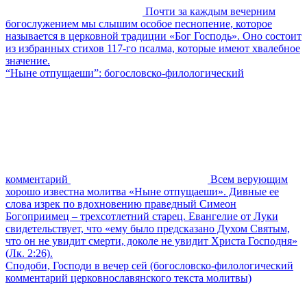
Почти за каждым вечерним
богослужением мы слышим особое песнопение, которое
называется в церковной традиции «Бог Господь». Оно состоит
из избранных стихов 117-го псалма, которые имеют хвалебное
значение.
“Ныне отпущаеши”: богословско-филологический
комментарий
Всем верующим
хорошо известна молитва «Ныне отпущаеши». Дивные ее
слова изрек по вдохновению праведный Симеон
Богоприимец – трехсотлетний старец. Евангелие от Луки
свидетельствует, что «ему было предсказано Духом Святым,
что он не увидит смерти, доколе не увидит Христа Господня»
(Лк. 2:26).
Сподоби, Господи в вечер сей (богословско-филологический
комментарий церковнославянского текста молитвы)