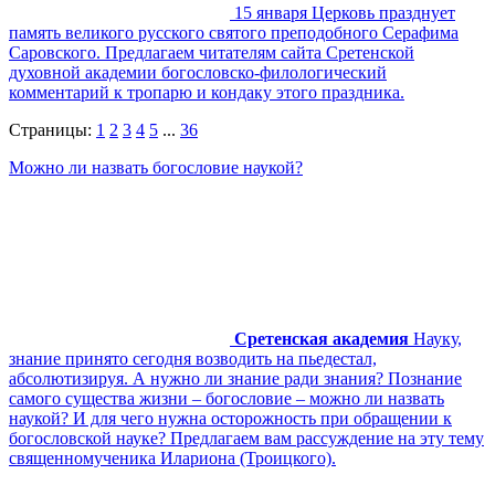
15 января Церковь празднует
память великого русского святого преподобного Серафима
Саровского. Предлагаем читателям сайта Сретенской
духовной академии богословско-филологический
комментарий к тропарю и кондаку этого праздника.
Страницы:
1
2
3
4
5
...
36
Можно ли назвать богословие наукой?
Сретенская академия
Науку,
знание принято сегодня возводить на пьедестал,
абсолютизируя. А нужно ли знание ради знания? Познание
самого существа жизни – богословие – можно ли назвать
наукой? И для чего нужна осторожность при обращении к
богословской науке? Предлагаем вам рассуждение на эту тему
священномученика Илариона (Троицкого).