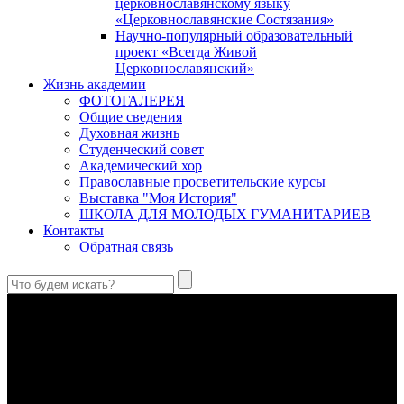
церковнославянскому языку
«Церковнославянские Состязания»
Научно-популярный образовательный
проект «Всегда Живой
Церковнославянский»
Жизнь академии
ФОТОГАЛЕРЕЯ
Общие сведения
Духовная жизнь
Студенческий совет
Академический хор
Православные просветительские курсы
Выставка "Моя История"
ШКОЛА ДЛЯ МОЛОДЫХ ГУМАНИТАРИЕВ
Контакты
Обратная связь
Праведный Феодор Ушаков: «Смерть предпочитаю я
бесчестному служению»
В Федоре Ушакове гармонично соединились железная
дисциплина корабельного командира, гениальный
стратегический дар флотоводца, жертвенное милосердие
благотворителя и кротость истинного молитвенника.
Этимология имени Исидора Севильского и передача греко-