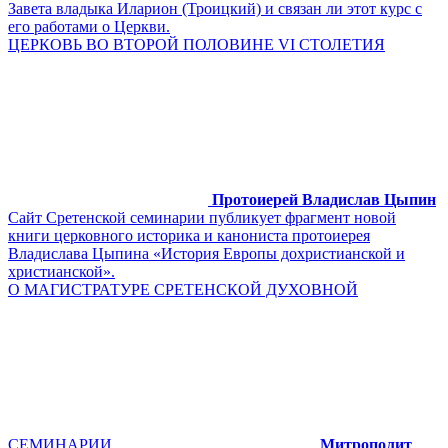
Завета владыка Иларион (Троицкий) и связан ли этот курс с
его работами о Церкви.
ЦЕРКОВЬ ВО ВТОРОЙ ПОЛОВИНЕ VI СТОЛЕТИЯ
Протоиерей Владислав Цыпин
Сайт Сретенской семинарии публикует фрагмент новой
книги церковного историка и канониста протоиерея
Владислава Цыпина «История Европы дохристианской и
христианской».
О МАГИСТРАТУРЕ СРЕТЕНСКОЙ ДУХОВНОЙ
СЕМИНАРИИ
Митрополит