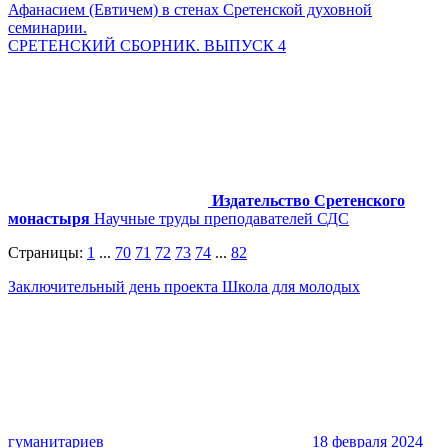
Афанасием (Евтичем) в стенах Сретенской духовной
семинарии.
СРЕТЕНСКИЙ СБОРНИК. ВЫПУСК 4
Издательство Сретенского
монастыря
Научные труды преподавателей СДС
Страницы:
1
...
70
71
72
73
74
...
82
Заключительный день проекта Школа для молодых
гуманитариев
18 февраля 2024