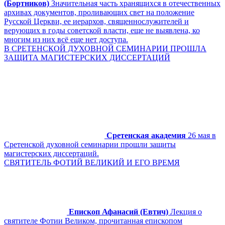
(Бортников)
Значительная часть хранящихся в отечественных
архивах документов, проливающих свет на положение
Русской Церкви, ее иерархов, священнослужителей и
верующих в годы советской власти, еще не выявлена, ко
многим из них всё еще нет доступа.
В СРЕТЕНСКОЙ ДУХОВНОЙ СЕМИНАРИИ ПРОШЛА
ЗАЩИТА МАГИСТЕРСКИХ ДИССЕРТАЦИЙ
Сретенская академия
26 мая в
Сретенской духовной семинарии прошли защиты
магистерских диссертаций.
СВЯТИТЕЛЬ ФОТИЙ ВЕЛИКИЙ И ЕГО ВРЕМЯ
Епископ Афанасий (Евтич)
Лекция о
святителе Фотии Великом, прочитанная епископом