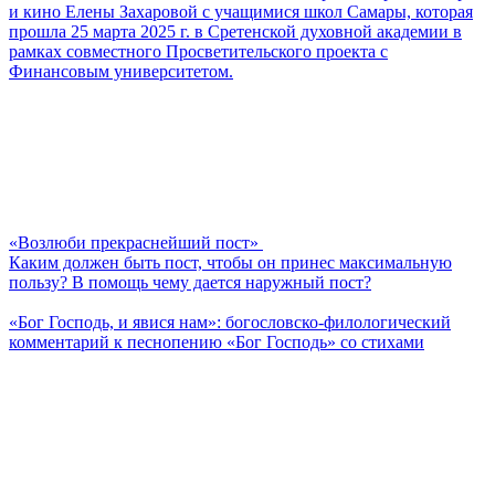
и кино Елены Захаровой с учащимися школ Самары, которая
прошла 25 марта 2025 г. в Сретенской духовной академии в
рамках совместного Просветительского проекта с
Финансовым университетом.
«Возлюби прекраснейший пост»
Каким должен быть пост, чтобы он принес максимальную
пользу? В помощь чему дается наружный пост?
«Бог Господь, и явися нам»: богословско-филологический
комментарий к песнопению «Бог Господь» со стихами