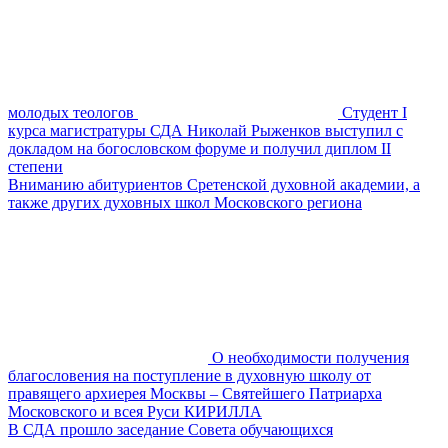
молодых теологов
Студент I
курса магистратуры СДА Николай Рыженков выступил с
докладом на богословском форуме и получил диплом II
степени
Вниманию абитуриентов Сретенской духовной академии, а
также других духовных школ Московского региона
О необходимости получения
благословения на поступление в духовную школу от
правящего архиерея Москвы – Святейшего Патриарха
Московского и всея Руси КИРИЛЛА
В СДА прошло заседание Совета обучающихся