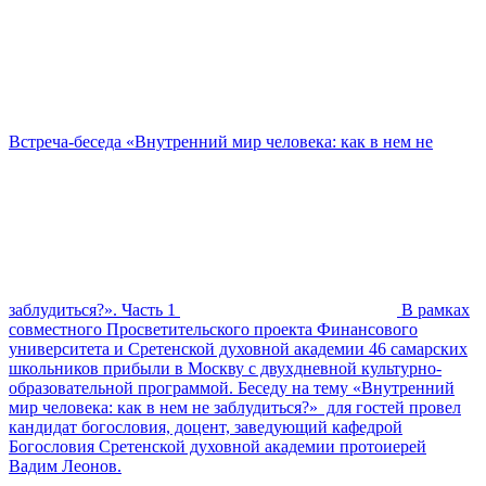
Встреча-беседа «Внутренний мир человека: как в нем не
заблудиться?». Часть 1
В рамках
совместного Просветительского проекта Финансового
университета и Сретенской духовной академии 46 самарских
школьников прибыли в Москву с двухдневной культурно-
образовательной программой. Беседу на тему «Внутренний
мир человека: как в нем не заблудиться?» для гостей провел
кандидат богословия, доцент, заведующий кафедрой
Богословия Сретенской духовной академии протоиерей
Вадим Леонов.