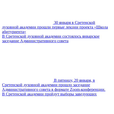
30 января в Сретенской
духовной академии прошли первые лекции проекта «Школа
абитуриента»
В Сретенской духовной академии состоялось январское
заседание Административного совета
В пятницу, 20 января, в
Сретенской духовной академии прошло заседание
Административного совета в формате Zoom-конференции.
В Сретенской академии пройдут выборы заведующих