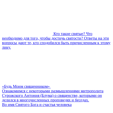
Кто такие святые? Что
необходимо для того, чтобы достичь святости? Ответы на эти
вопросы дают те, кто сподобился быть причисленным к этому
лику.
«Будь Моим священником»
Ознакомимся с некоторыми размышлениями митрополита
Сурожского Антония (Блума) о священстве, которыми он
делился в многочисленных проповедях и беседах.
Во имя Святого Бога и счастья человека