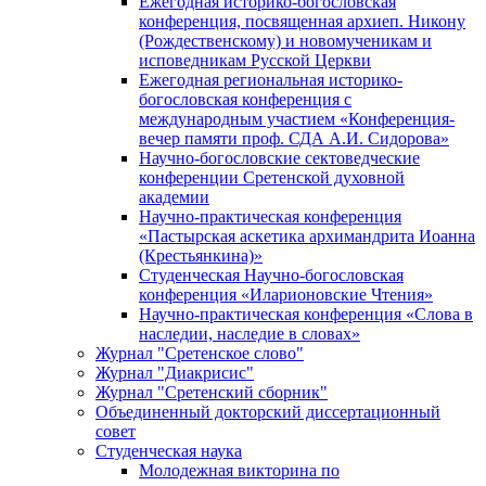
Ежегодная историко-богословская
конференция, посвященная архиеп. Никону
(Рождественскому) и новомученикам и
исповедникам Русской Церкви
Ежегодная региональная историко-
богословская конференция с
международным участием «Конференция-
вечер памяти проф. СДА А.И. Сидорова»
Научно-богословские сектоведческие
конференции Сретенской духовной
академии
Научно-практическая конференция
«Пастырская аскетика архимандрита Иоанна
(Крестьянкина)»
Студенческая Научно-богословская
конференция «Иларионовские Чтения»
Научно-практическая конференция «Cлова в
наследии, наследие в словах»
Журнал "Сретенское слово"
Журнал "Диакрисис"
Журнал "Сретенский сборник"
Объединенный докторский диссертационный
совет
Студенческая наука
Молодежная викторина по