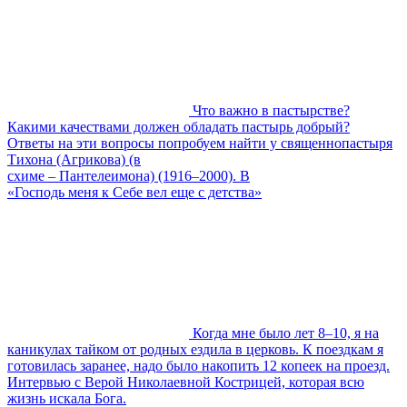
Что важно в пастырстве?
Какими качествами должен обладать пастырь добрый?
Ответы на эти вопросы попробуем найти у священнопастыря
Тихона (Агрикова) (в
схиме – Пантелеимона) (1916–2000). В
«Господь меня к Себе вел еще с детства»
Когда мне было лет 8–10, я на
каникулах тайком от родных ездила в церковь. К поездкам я
готовилась заранее, надо было накопить 12 копеек на проезд.
Интервью с Верой Николаевной Кострицей, которая всю
жизнь искала Бога.