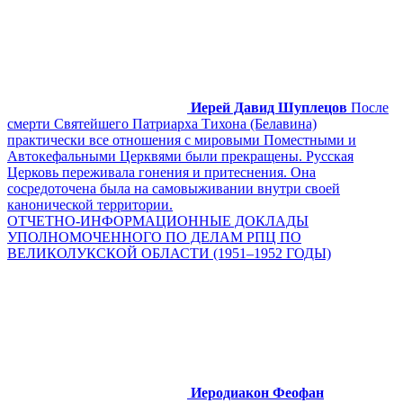
Иерей Давид Шуплецов
После
смерти Святейшего Патриарха Тихона (Белавина)
практически все отношения с мировыми Поместными и
Автокефальными Церквями были прекращены. Русская
Церковь переживала гонения и притеснения. Она
сосредоточена была на самовыживании внутри своей
канонической территории.
ОТЧЕТНО-ИНФОРМАЦИОННЫЕ ДОКЛАДЫ
УПОЛНОМОЧЕННОГО ПО ДЕЛАМ РПЦ ПО
ВЕЛИКОЛУКСКОЙ ОБЛАСТИ (1951–1952 ГОДЫ)
Иеродиакон Феофан