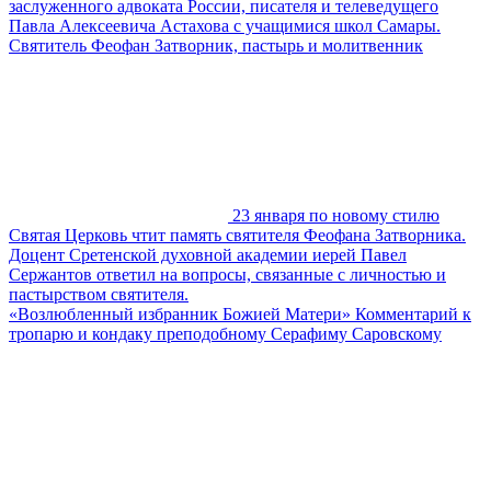
заслуженного адвоката России, писателя и телеведущего
Павла Алексеевича Астахова с учащимися школ Самары.
Святитель Феофан Затворник, пастырь и молитвенник
23 января по новому стилю
Святая Церковь чтит память святителя Феофана Затворника.
Доцент Сретенской духовной академии иерей Павел
Сержантов ответил на вопросы, связанные с личностью и
пастырством святителя.
«Возлюбленный избранник Божией Матери» Комментарий к
тропарю и кондаку преподобному Серафиму Саровскому