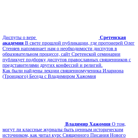
Диспуты о вере
Сретенская
академия
В свете прошлой публикации, где протоиерей Олег
Стеняев напоминает нам о необходимости диспутов в
образовательном процессе, сайт Сретенской семинарии
публикует подборку диспутов православных священников с
представителями других конфессий и религий.
Как были найдены лекции священномученика Илариона
(Троицкого) Беседа с Владимиром Хажомия
Владимир Хажомия
О том,
могут ли классные журналы быть ценным историческим
источником, как читал курс Священного Писания Нового