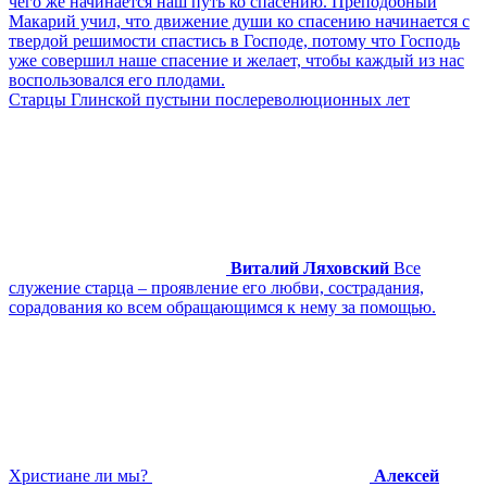
чего же начинается наш путь ко спасению. Преподобный
Макарий учил, что движение души ко спасению начинается с
твердой решимости спастись в Господе, потому что Господь
уже совершил наше спасение и желает, чтобы каждый из нас
воспользовался его плодами.
Старцы Глинской пустыни послереволюционных лет
Виталий Ляховский
Все
служение старца – проявление его любви, сострадания,
сорадования ко всем обращающимся к нему за помощью.
Христиане ли мы?
Алексей