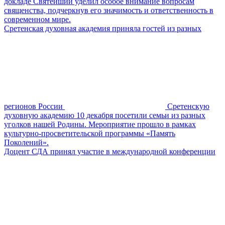
докладе Святейший уделил особое внимание вопросам
священства, подчеркнув его значимость и ответственность в
современном мире.
Сретенская духовная академия приняла гостей из разных
регионов России
Сретенскую
духовную академию 10 декабря посетили семьи из разных
уголков нашей Родины. Мероприятие прошло в рамках
культурно-просветительской программы «Память
Поколений».
Доцент СДА принял участие в международной конференции