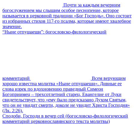
Почти за каждым вечерним
богослужением мы слышим особое песнопение, которое
называется в церковной традиции «Бог Господь». Оно состоит
из избранных стихов 117-го псалма, которые имеют хвалебное
значение.
“Ныне отпущаеши”: богословско-филологический
комментарий
Всем верующим
хорошо известна молитва «Ныне отпущаеши». Дивные ее
слова изрек по вдохновению праведный Симеон
Богоприимец – трехсотлетний старец. Евангелие от Луки
свидетельствует, что «ему было предсказано Духом Святым,
что он не увидит смерти, доколе не увидит Христа Господня»
(Лк. 2:26).
Сподоби, Господи в вечер сей (богословско-филологический
комментарий церковнославянского текста молитвы)