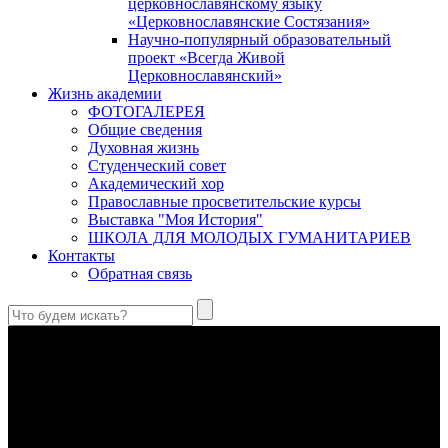
церковнославянскому языку
«Церковнославянские Состязания»
Научно-популярный образовательный
проект «Всегда Живой
Церковнославянский»
Жизнь академии
ФОТОГАЛЕРЕЯ
Общие сведения
Духовная жизнь
Студенческий совет
Академический хор
Православные просветительские курсы
Выставка "Моя История"
ШКОЛА ДЛЯ МОЛОДЫХ ГУМАНИТАРИЕВ
Контакты
Обратная связь
В Сретенской духовной академии совершили богослужения в
Неделю 10-ю по Пятидесятнице, день памяти великомученика
и целителя Пантелеимона
Святой великомученик и целитель Пантелеимон – один из
самых почитаемых святых в Православной Церкви, к
которому верующие обращаются с молитвами об исцелении
душевных и телесных недугов.