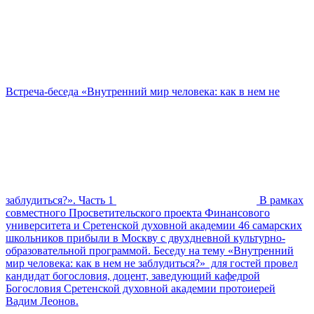
Встреча-беседа «Внутренний мир человека: как в нем не
заблудиться?». Часть 1
В рамках
совместного Просветительского проекта Финансового
университета и Сретенской духовной академии 46 самарских
школьников прибыли в Москву с двухдневной культурно-
образовательной программой. Беседу на тему «Внутренний
мир человека: как в нем не заблудиться?» для гостей провел
кандидат богословия, доцент, заведующий кафедрой
Богословия Сретенской духовной академии протоиерей
Вадим Леонов.