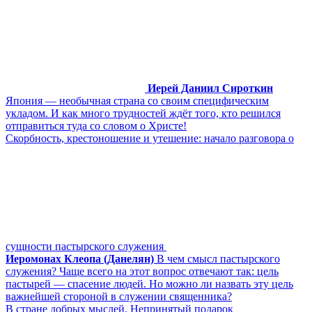
Иерей Даниил Сироткин
Япония ― необычная страна со своим специфическим
укладом. И как много трудностей ждёт того, кто решился
отправиться туда со словом о Христе!
Скорбность, крестоношение и утешение: начало разговора о
сущности пастырского служения
Иеромонах Клеопа (Данелян)
В чем смысл пастырского
служения? Чаще всего на этот вопрос отвечают так: цель
пастырей ― спасение людей. Но можно ли назвать эту цель
важнейшей стороной в служении священника?
В стране добрых мыслей. Непринятый подарок