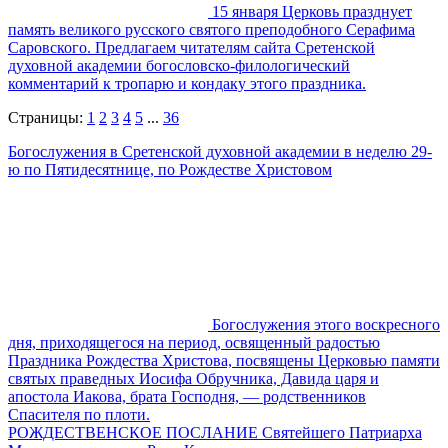
15 января Церковь празднует
память великого русского святого преподобного Серафима
Саровского. Предлагаем читателям сайта Сретенской
духовной академии богословско-филологический
комментарий к тропарю и кондаку этого праздника.
Страницы:
1
2
3
4
5
...
36
Богослужения в Сретенской духовной академии в неделю 29-
ю по Пятидесятнице, по Рождестве Христовом
Богослужения этого воскресного
дня, приходящегося на период, освященный радостью
Праздника Рождества Христова, посвящены Церковью памяти
святых праведных Иосифа Обручника, Давида царя и
апостола Иакова, брата Господня, — родственников
Спасителя по плоти.
РОЖДЕСТВЕНСКОЕ ПОСЛАНИЕ Святейшего Патриарха