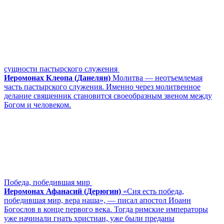
сущности пастырского служения
Иеромонах Клеопа (Данелян)
Молитва ― неотъемлемая
часть пастырского служения. Именно через молитвенное
делание священник становится своеобразным звеном между
Богом и человеком.
Победа, победившая мир
Иеромонах Афанасий (Дерюгин)
«Сия есть победа,
победившая мир, вера наша», — писал апостол Иоанн
Богослов в конце первого века. Тогда римские императоры
уже начинали гнать христиан, уже были преданы