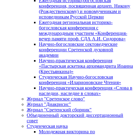
Ежегодная историко-богословская
конференция, посвященная архиеп. Никону
(Рождественскому) и новомученикам и
исповедникам Русской Церкви
Ежегодная региональная историко-
богословская конференция с
международным участием «Конференция-
вечер памяти проф. СДА А.И. Сидорова»
Научно-богословские сектоведческие
конференции Сретенской духовной
академии
Научно-практическая конференция
«Пастырская аскетика архимандрита Иоанна
(Крестьянкина)»
Студенческая Научно-богословская
конференция «Иларионовские Чтения»
Научно-практическая конференция «Cлова в
наследии, наследие в словах»
Журнал "Сретенское слово"
Журнал "Диакрисис"
Журнал "Сретенский сборник"
Объединенный докторский диссертационный
совет
Студенческая наука
Молодежная викторина по