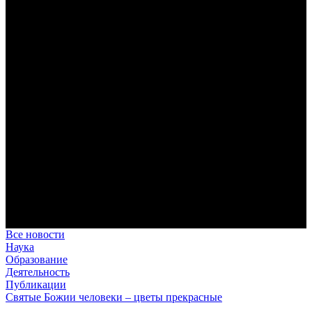
Преодоление «пяти разделений»
В осуществлении человеком своего предназначения прп.
Максим Исповедник выделял пять принципиальных этапов,
обусловленных состоянием тварного мира.
Антропология свт. Феофана Затворника как альтернатива
проектам виртуального человека. Часть 1
Стратегия человека исихастского в статье впервые
представлена на текстах свт. Феофана как альтернатива
человеку виртуальному.
Первый воскресный эксапостиларий: Богословско-
филологический комментарий
Первый воскресный эксапостиларий, входящий в цикл
Октоиха, традиционно приписывается византийскому
императору Константину VII Багрянородному (X в.)
Святые страстотерпцы Борис и Глеб: к истории канонизации
и написания житий
Первыми русскими святыми, прославленными Церковью,
стали благоверные князья Борис и Глеб.
Все новости
Наука
Образование
Деятельность
Публикации
Святые Божии человеки – цветы прекрасные