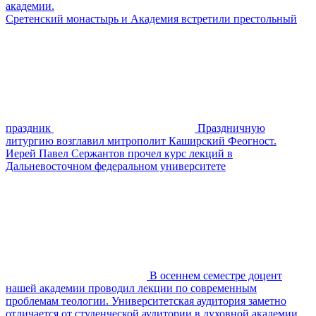
академии.
Сретенский монастырь и Академия встретили престольный
праздник
Праздничную
литургию возглавил митрополит Каширский Феогност.
Иерей Павел Сержантов прочел курс лекций в
Дальневосточном федеральном университете
В осеннем семестре доцент
нашей академии проводил лекции по современным
проблемам теологии. Университетская аудитория заметно
отличается от студенческой аудитории в духовной академии.