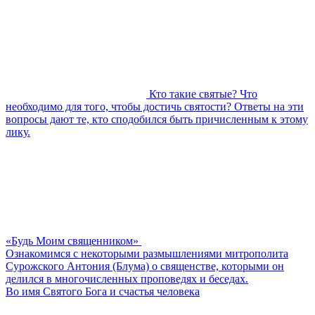
Кто такие святые? Что
необходимо для того, чтобы достичь святости? Ответы на эти
вопросы дают те, кто сподобился быть причисленным к этому
лику.
«Будь Моим священником»
Ознакомимся с некоторыми размышлениями митрополита
Сурожского Антония (Блума) о священстве, которыми он
делился в многочисленных проповедях и беседах.
Во имя Святого Бога и счастья человека