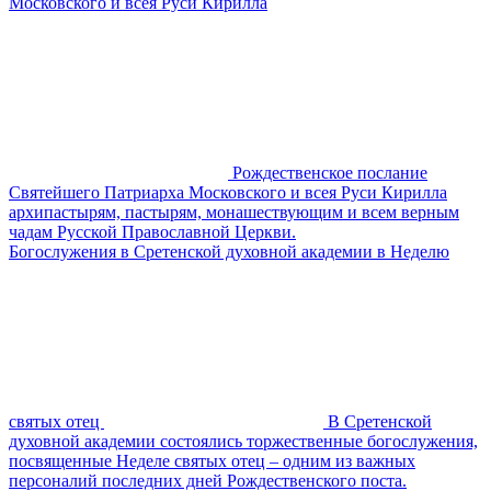
Московского и всея Руси Кирилла
Рождественское послание
Святейшего Патриарха Московского и всея Руси Кирилла
архипастырям, пастырям, монашествующим и всем верным
чадам Русской Православной Церкви.
Богослужения в Сретенской духовной академии в Неделю
святых отец
В Сретенской
духовной академии состоялись торжественные богослужения,
посвященные Неделе святых отец – одним из важных
персоналий последних дней Рождественского поста.