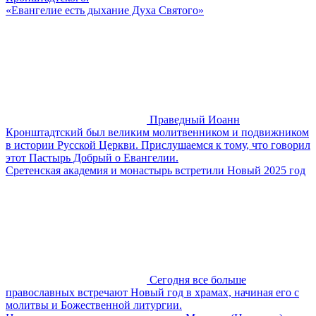
«Евангелие есть дыхание Духа Святого»
Праведный Иоанн
Кронштадтский был великим молитвенником и подвижником
в истории Русской Церкви. Прислушаемся к тому, что говорил
этот Пастырь Добрый о Евангелии.
Сретенская академия и монастырь встретили Новый 2025 год
Сегодня все больше
православных встречают Новый год в храмах, начиная его с
молитвы и Божественной литургии.