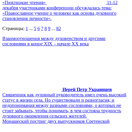
«Пюхтицкие чтения»
11-12
декабря участниками конференции обсуждалась тема:
«Православное учение о человеке как основа духовного
становления личности».
Страницы:
1
...
5
6
7
8
9
...
82
Взаимоотношения между духовенством и другими
сословиями в конце XIX – начале XX века
Иерей Петр Украинцев
Священник как духовный руководитель имел очень высокий
статус в жизни села. Но существовали и разногласия, и
недопонимания между разными сословиями, о которых не
стоит забывать, чтобы понимать, в чем состояла трудность
духовного окормления сельских жителей.
Монашеский постриг двух выпускников Сретенской