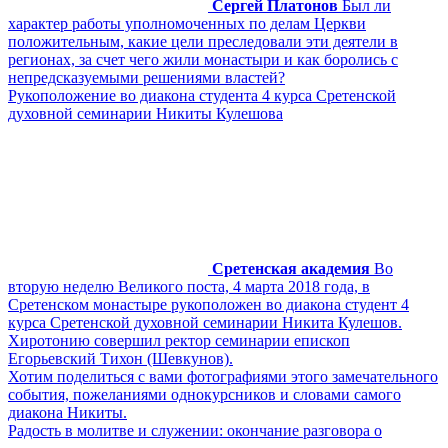
Сергей Платонов
Был ли
характер работы уполномоченных по делам Церкви
положительным, какие цели преследовали эти деятели в
регионах, за счет чего жили монастыри и как боролись с
непредсказуемыми решениями властей?
Рукоположение во диакона студента 4 курса Сретенской
духовной семинарии Никиты Кулешова
Сретенская академия
Во
вторую неделю Великого поста, 4 марта 2018 года, в
Сретенском монастыре рукоположен во диакона студент 4
курса Сретенской духовной семинарии Никита Кулешов.
Хиротонию совершил ректор семинарии епископ
Егорьевский Тихон (Шевкунов).
Хотим поделиться с вами фотографиями этого замечательного
события, пожеланиями однокурсников и словами самого
диакона Никиты.
Радость в молитве и служении: окончание разговора о