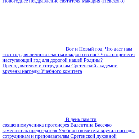
Новогоднее поздравление святителя Макария (Невского)
Вот и Новый год. Что даст нам
этот год для личного счастья каждого из нас? Что-то принесет
наступающий год для дорогой нашей Родины?
Преподавателям и сотрудникам Сретенской академии
вручены награды Учебного комитета
В день памяти
священномученика протоиерея Валентина Васечко
заместитель председателя Учебного комитета вручил награды
сотрудникам и преподавателям Сретенской духовной