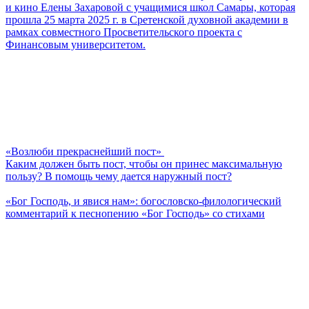
и кино Елены Захаровой с учащимися школ Самары, которая
прошла 25 марта 2025 г. в Сретенской духовной академии в
рамках совместного Просветительского проекта с
Финансовым университетом.
«Возлюби прекраснейший пост»
Каким должен быть пост, чтобы он принес максимальную
пользу? В помощь чему дается наружный пост?
«Бог Господь, и явися нам»: богословско-филологический
комментарий к песнопению «Бог Господь» со стихами