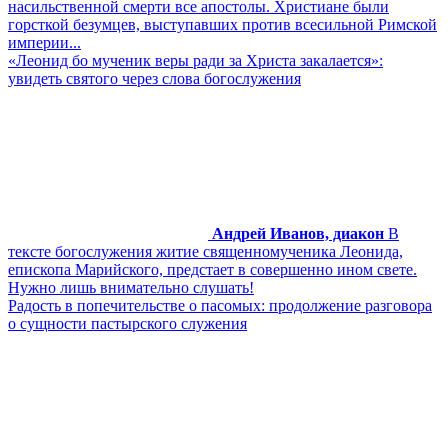
насильственной смерти все апостолы. Христиане были
горсткой безумцев, выступавших против всесильной Римской
империи...
«Леонид бо мученик веры ради за Христа закалается»:
увидеть святого через слова богослужения
Андрей Иванов, диакон
В
тексте богослужения житие священномученика Леонида,
епископа Марийского, предстает в совершенно ином свете.
Нужно лишь внимательно слушать!
Радость в попечительстве о пасомых: продолжение разговора
о сущности пастырского служения