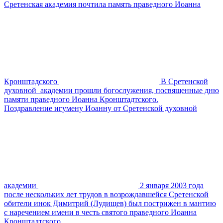
Сретенская академия почтила память праведного Иоанна
Кронштадского
В Сретенской
духовной академии прошли богослужения, посвященные дню
памяти праведного Иоанна Кронштадтского.
Поздравление игумену Иоанну от Сретенской духовной
академии
2 января 2003 года
после нескольких лет трудов в возрождавшейся Сретенской
обители инок Димитрий (Лудищев) был пострижен в мантию
с наречением имени в честь святого праведного Иоанна
Кронштадтского.