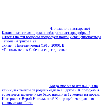
Что важно в пастырстве?
Какими качествами должен обладать пастырь добрый?
Ответы на эти вопросы попробуем найти у священнопастыря
Тихона (Агрикова) (в
схиме – Пантелеимона) (1916–2000). В
«Господь меня к Себе вел еще с детства»
Когда мне было лет 8–10, я на
каникулах тайком от родных ездила в церковь. К поездкам я
готовилась заранее, надо было накопить 12 копеек на проезд.
Интервью с Верой Николаевной Кострицей, которая всю
жизнь искала Бога.