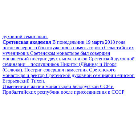
духовной семинарии
Сретенская академия
В понедельник 19 марта 2018 года
после вечернего богослужения в память сорока Севастийских
мучеников в Сретенском монастыре был совершен
монашеский постриг двух выпускников Сретенской духовной
семинарии – послушников Никиты (Дёмина) и Игоря
(Салюка). Постриг совершил наместник Сретенского
монастыря и ректор Сретенской духовной семинарии епископ
Егорьевский Тихон.
Изменения в жизни монастырей Белорусской ССР и
Прибалтийских республик после присоединения к СССР