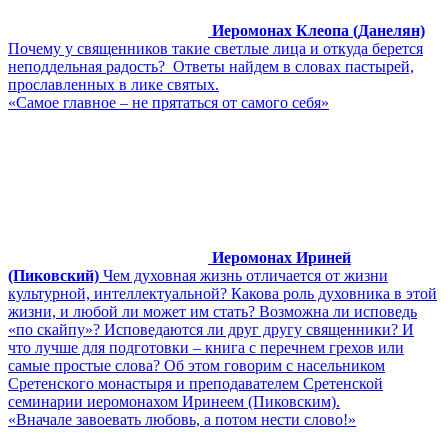
Иеромонах Клеопа (Данелян)
Почему у священников такие светлые лица и откуда берется
неподдельная радость? Ответы найдем в словах пастырей,
прославленных в лике святых.
«Самое главное – не прятаться от самого себя»
Иеромонах Ириней
(Пиковский)
Чем духовная жизнь отличается от жизни
культурной, интеллектуальной? Какова роль духовника в этой
жизни, и любой ли может им стать? Возможна ли исповедь
«по скайпу»? Исповедаются ли друг другу священники? И
что лучше для подготовки – книга с перечнем грехов или
самые простые слова? Об этом говорим с насельником
Сретенского монастыря и преподавателем Сретенской
семинарии иеромонахом Иринеем (Пиковским).
«Вначале завоевать любовь, а потом нести слово!»