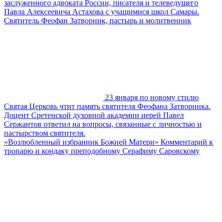
заслуженного адвоката России, писателя и телеведущего
Павла Алексеевича Астахова с учащимися школ Самары.
Святитель Феофан Затворник, пастырь и молитвенник
23 января по новому стилю
Святая Церковь чтит память святителя Феофана Затворника.
Доцент Сретенской духовной академии иерей Павел
Сержантов ответил на вопросы, связанные с личностью и
пастырством святителя.
«Возлюбленный избранник Божией Матери» Комментарий к
тропарю и кондаку преподобному Серафиму Саровскому