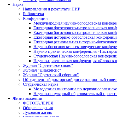
Наука
Направления и результаты НИР
Библиотека
Конференции
Международная научно-богословская конфер
Ежегодная богословско-патрологическая кон
Ежегодная богословско-патрологическая кон
Ежегодная историко-богословская конференц
Ежегодная региональная историко-богословс
Научно-богословские сектоведческие конфер
Научно-практическая конференция «Пастырск
Студенческая Научно-богословская конферен
Научно-практическая конференция «Cлова в н
Журнал "Сретенское слово"
Журнал "Диакрисис"
Журнал "Сретенский сборник"
Объединенный докторский диссертационный совет
Студенческая наука
Молодежная викторина по церковнославянско
Научно-популярный образовательный проект
Жизнь академии
ФОТОГАЛЕРЕЯ
Общие сведения
Духовная жизнь