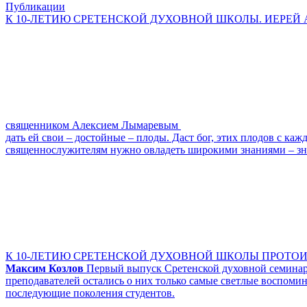
Публикации
К 10-ЛЕТИЮ СРЕТЕНСКОЙ ДУХОВНОЙ ШКОЛЫ. ИЕРЕЙ А
священником Алексием Лымаревым
дать ей свои – достойные – плоды. Даст бог, этих плодов с ка
священнослужителям нужно овладеть широкими знаниями – знан
К 10-ЛЕТИЮ СРЕТЕНСКОЙ ДУХОВНОЙ ШКОЛЫ ПРОТОИ
Максим Козлов
Первый выпуск Сретенской духовной семинари
преподавателей остались о них только самые светлые воспоми
последующие поколения студентов.