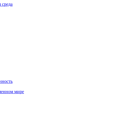
 среда
нность
менном мире