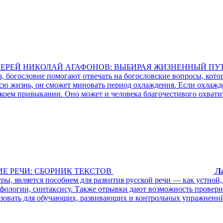
ИЕРЕЙ НИКОЛАЙ АГАФОНОВ: ВЫБИРАЯ ЖИЗНЕННЫЙ ПУ
, богословие помогают отвечать на богословские вопросы, кото
 всю жизнь, он сможет миновать период охлаждения. Если охлаж
екоем привыкании. Оно может и человека благочестивого охвати
Е РЕЧИ: СБОРНИК ТЕКСТОВ
Л
ры, является пособием для развития русской речи — как устной
рфологии, синтаксису. Также отрывки дают возможность прове
льзовать для обучающих, развивающих и контрольных упражнени