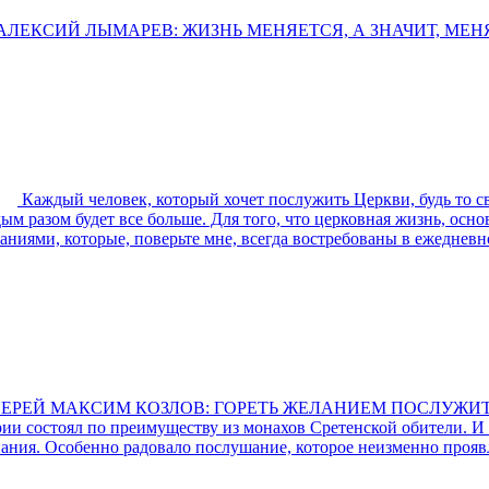
ЛЕКСИЙ ЛЫМАРЕВ: ЖИЗНЬ МЕНЯЕТСЯ, А ЗНАЧИТ, МЕНЯ
Каждый человек, который хочет послужить Церкви, будь то с
ждым разом будет все больше. Для того, что церковная жизнь, ос
иями, которые, поверьте мне, всегда востребованы в ежедневн
ЕРЕЙ МАКСИМ КОЗЛОВ: ГОРЕТЬ ЖЕЛАНИЕМ ПОСЛУЖИТ
и состоял по преимуществу из монахов Сретенской обители. И 
нания. Особенно радовало послушание, которое неизменно проя