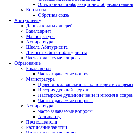
Электронная информационно-образовательная
Контакты
Обратная связь
Абитуриенту
День открытых дверей
Бакалавриат
Магистратура
Аспирантура
Школа Абитуриента
Личный кабинет абитуриента
Часто задаваемые вопросы
Образование
Бакалавриат
Часто задаваемые вопросы
Магистратура
Церковнославянский язык: история и совреме
История древней Церкви
Пастырское душепопечение и миссия в совре
Часто задаваемые вопросы
Аспирантура
Часто задаваемые вопросы
Аспиранту
Преподаватели
Расписание занятий
Часто задаваемые вопросы