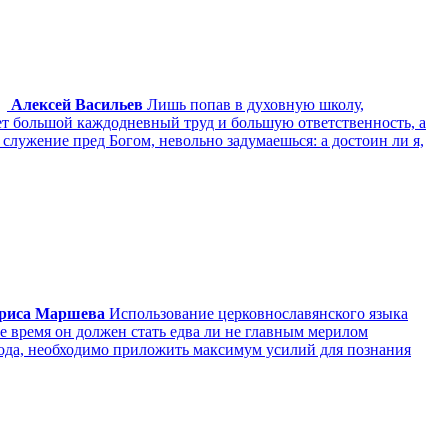
Алексей Васильев
Лишь попав в духовную школу,
ает большой каждодневный труд и большую ответственность, а
служение пред Богом, невольно задумаешься: а достоин ли я,
риса Маршева
Использование церковнославянского языка
 время он должен стать едва ли не главным мерилом
спода, необходимо приложить максимум усилий для познания