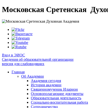
Московская Сретенская
Духо
Вход в ЭИОС
Сведения об образовательной организации
версия для слабовидящих
Главная
Об Академии
Академия сегодня
История академии
Священномученик Иларион
Основополагающие документы
Образовательная деятельность
Социально-воспитательная работа
Сотрудничество