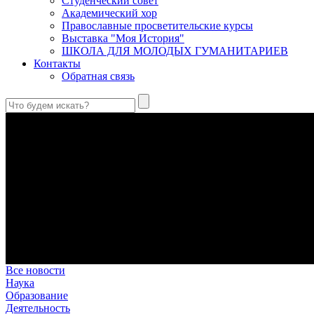
Студенческий совет
Академический хор
Православные просветительские курсы
Выставка "Моя История"
ШКОЛА ДЛЯ МОЛОДЫХ ГУМАНИТАРИЕВ
Контакты
Обратная связь
Антропология свт. Феофана Затворника как альтернатива проек
Стратегия человека исихастского в статье впервые представлен
Первый воскресный эксапостиларий: Богословско-филологиче
Первый воскресный эксапостиларий, входящий в цикл Октоиха
Святые страстотерпцы Борис и Глеб: к истории канонизации и
Первыми русскими святыми, прославленными Церковью, стали 
Праведный Феодор Ушаков: «Смерть предпочитаю я бесчестн
В Федоре Ушакове гармонично соединились железная дисциплин
истинного молитвенника.
Этимология имени Исидора Севильского и передача греко-римс
Анализ наиболее известного произведения епископа Севильи р
представления о мире и обществе того времени.
Все новости
Наука
Образование
Деятельность