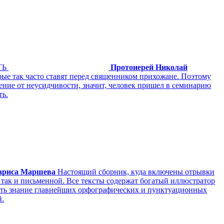
ТЬ
Протоиерей Николай
рые так часто ставят перед священником прихожане. Поэтому
дение от неусидчивости, значит, человек пришел в семинарию
ть.
ариса Маршева
Настоящий сборник, куда включены отрывки
, так и письменной. Все тексты содержат богатый иллюстратор
рить знание главнейших орфографических и пунктуационных
й.