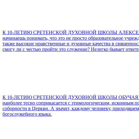
К 10-ЛЕТИЮ СРЕТЕНСКОЙ ДУХОВНОЙ ШКОЛЫ АЛЕКСЕ
начинаешь понимать, что это не просто образовательное учреж
также высокие нравственные и духовные качества в священнослу
смогу ли с честью пройти это служение? Нелегко бывает ответи
К 10-ЛЕТИЮ СРЕТЕНСКОЙ ДУХОВНОЙ ШКОЛЫ ОБУЧА
наиболее тесно соприкасается с этимологическим, исконным п
соборности в Церкви. А значит, каждому человеку, приходяще
богослужебного языка.