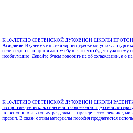
К 10-ЛЕТИЮ СРЕТЕНСКОЙ ДУХОВНОЙ ШКОЛЫ ПРОТО
Агафонов
Изученные в семинарии церковный устав, литургика
если студент воспринимает учебу как то, что будет нужно ему
необдуманно. Давайте будем говорить не об охлаждении, а о н
К 10-ЛЕТИЮ СРЕТЕНСКОЙ ДУХОВНОЙ ШКОЛЫ РАЗВИТИ
из произведений классической и современной русской литерату
по основным языковым разделам — прежде всего, лексике, мо
правил. В связи с этим материалы пособия предлагается испо