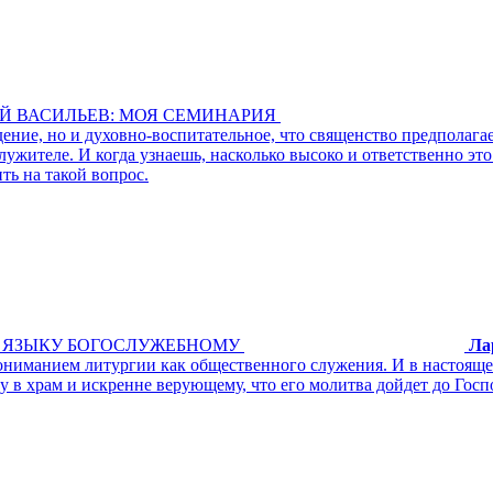
Й ВАСИЛЬЕВ: МОЯ СЕМИНАРИЯ
дение, но и духовно-воспитательное, что священство предполаг
жителе. И когда узнаешь, насколько высоко и ответственно это 
ть на такой вопрос.
Я ЯЗЫКУ БОГОСЛУЖЕБНОМУ
Ла
ониманием литургии как общественного служения. И в настоящее
му в храм и искренне верующему, что его молитва дойдет до Го