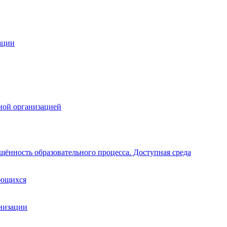
ации
ной организацией
щённость образовательного процесса. Доступная среда
ающихся
анизации