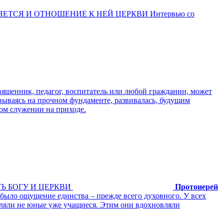
ЕТСЯ И ОТНОШЕНИЕ К НЕЙ ЦЕРКВИ Интервью со
вященник, педагог, воспитатель или любой гражданин, может
новываясь на прочном фундаменте, развивалась, будущим
ом служении на приходе.
Ь БОГУ И ЦЕРКВИ
Протоиерей
было ощущение единства – прежде всего духовного. У всех
вляли не юные уже учащиеся. Этим они вдохновляли