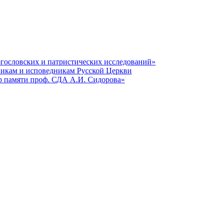
гословских и патристических исследований»
никам и исповедникам Русской Церкви
р памяти проф. СДА А.И. Сидорова»