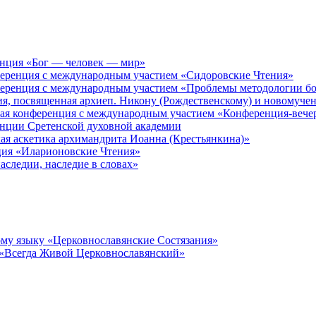
енция «Бог — человек — мир»
ференция с международным участием «Сидоровские Чтения»
ференция с международным участием «Проблемы методологии бо
ия, посвященная архиеп. Никону (Рождественскому) и новомуче
кая конференция с международным участием «Конференция-вече
енции Сретенской духовной академии
ая аскетика архимандрита Иоанна (Крестьянкина)»
ция «Иларионовские Чтения»
аследии, наследие в словах»
му языку «Церковнославянские Состязания»
 «Всегда Живой Церковнославянский»