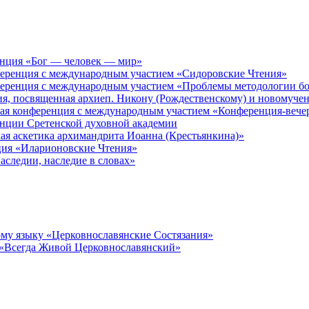
енция «Бог — человек — мир»
ференция с международным участием «Сидоровские Чтения»
ференция с международным участием «Проблемы методологии бо
ия, посвященная архиеп. Никону (Рождественскому) и новомуче
кая конференция с международным участием «Конференция-вече
енции Сретенской духовной академии
ая аскетика архимандрита Иоанна (Крестьянкина)»
ция «Иларионовские Чтения»
аследии, наследие в словах»
му языку «Церковнославянские Состязания»
 «Всегда Живой Церковнославянский»