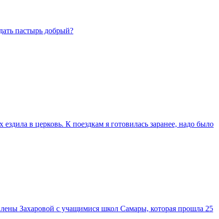
дать пастырь добрый?
х ездила в церковь. К поездкам я готовилась заранее, надо было
Елены Захаровой с учащимися школ Самары, которая прошла 25