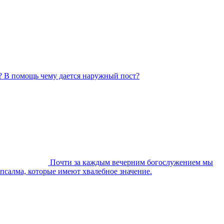
? В помощь чему дается наружный пост?
Почти за каждым вечерним богослужением мы
 псалма, которые имеют хвалебное значение.