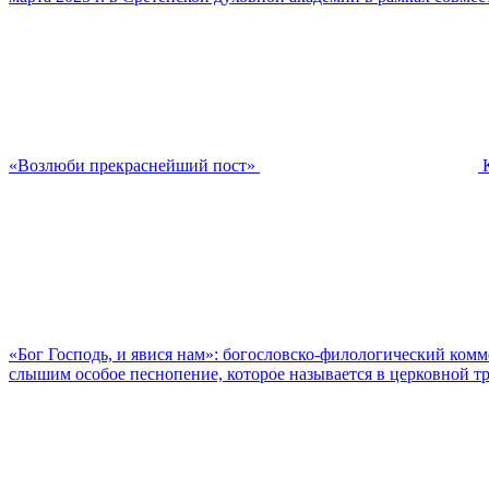
«Возлюби прекраснейший пост»
«Бог Господь, и явися нам»: богословско-филологический ком
слышим особое песнопение, которое называется в церковной тр