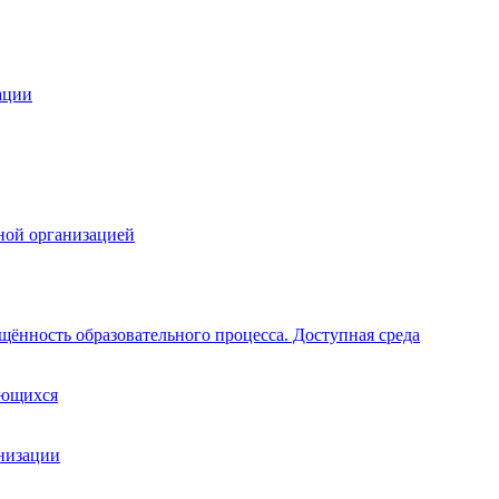
ации
ной организацией
щённость образовательного процесса. Доступная среда
ающихся
анизации