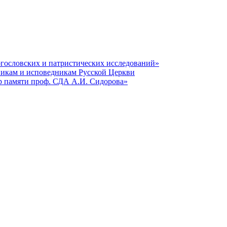
гословских и патристических исследований»
никам и исповедникам Русской Церкви
р памяти проф. СДА А.И. Сидорова»