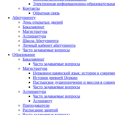
Электронная информационно-образовательная
Контакты
Обратная связь
Абитуриенту
День открытых дверей
Бакалавриат
Магистратура
Аспирантура
Школа Абитуриента
Личный кабинет абитуриента
Часто задаваемые вопросы
Образование
Бакалавриат
Часто задаваемые вопросы
Магистратура
Церковнославянский язык: история и совреме
История древней Церкви
Пастырское душепопечение и миссия в совре
Часто задаваемые вопросы
Аспирантура
Часто задаваемые вопросы
Аспиранту
Преподаватели
Расписание занятий
Часто задаваемые вопросы