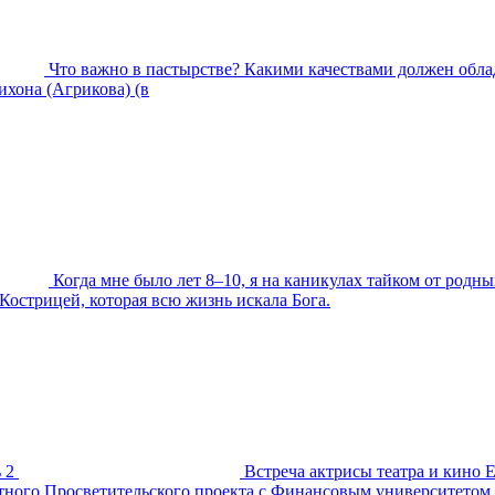
Что важно в пастырстве? Какими качествами должен обла
хона (Агрикова) (в
Когда мне было лет 8–10, я на каникулах тайком от родны
Кострицей, которая всю жизнь искала Бога.
 2
Встреча актрисы театра и кино 
естного Просветительского проекта с Финансовым университетом.