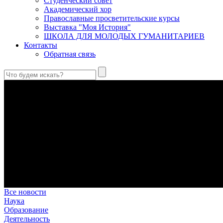
Студенческий совет
Академический хор
Православные просветительские курсы
Выставка "Моя История"
ШКОЛА ДЛЯ МОЛОДЫХ ГУМАНИТАРИЕВ
Контакты
Обратная связь
Праведный Феодор Ушаков: «Смерть предпочитаю я бесчестн
В Федоре Ушакове гармонично соединились железная дисциплин
истинного молитвенника.
Этимология имени Исидора Севильского и передача греко-римс
Анализ наиболее известного произведения епископа Севильи р
представления о мире и обществе того времени.
Пророк Иезекииль: три важных урока от святого
Пророк Иезекииль жил задолго до Рождества Христова, но уже т
Предназначение человека в отношении к окружающему миру
Человек, в определенном смысле, является формирующим прин
В Сретенской духовной академии совершили богослужения в Н
Это воскресенье совпало с днем одного из величайших ветхоз
Все новости
Наука
Образование
Деятельность