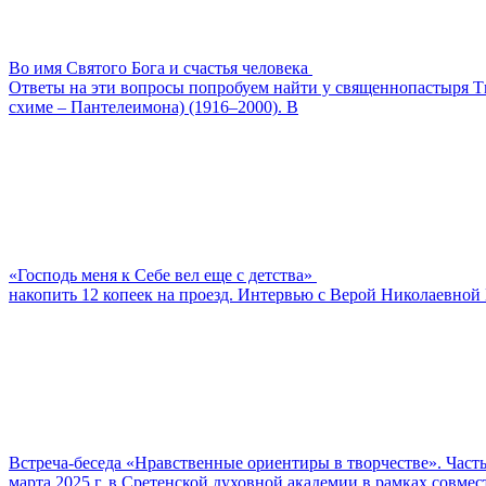
Во имя Святого Бога и счастья человека
Ответы на эти вопросы попробуем найти у священнопастыря Ти
схиме – Пантелеимона) (1916–2000). В
«Господь меня к Себе вел еще с детства»
накопить 12 копеек на проезд. Интервью с Верой Николаевной 
Встреча-беседа «Нравственные ориентиры в творчестве». Часть
марта 2025 г. в Сретенской духовной академии в рамках совм