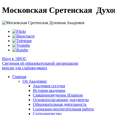
Московская Сретенская
Духо
Вход в ЭИОС
Сведения об образовательной организации
версия для слабовидящих
Главная
Об Академии
Академия сегодня
История академии
Священномученик Иларион
Основополагающие документы
Образовательная деятельность
Социально-воспитательная работа
Сотрудничество