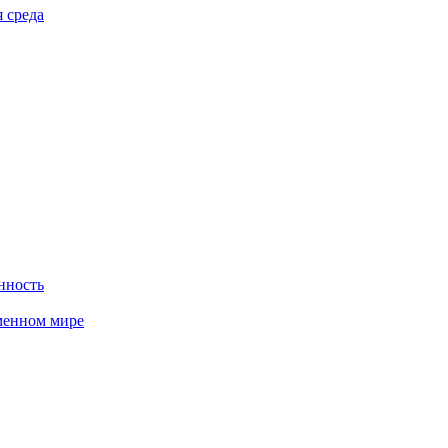
 среда
нность
менном мире