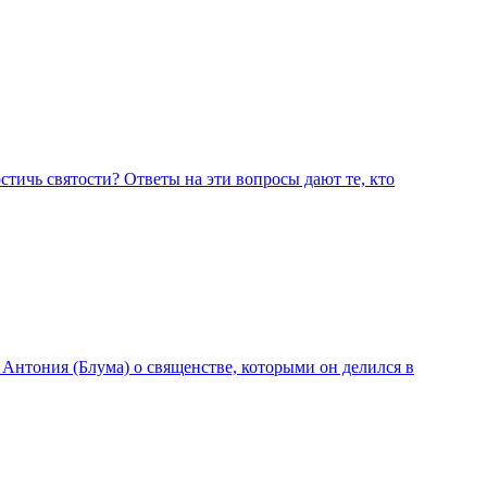
остичь святости? Ответы на эти вопросы дают те, кто
нтония (Блума) о священстве, которыми он делился в