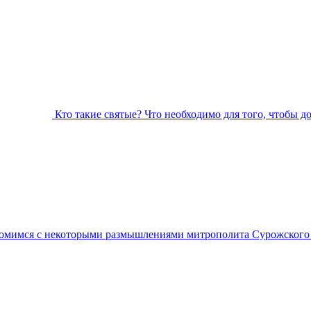
Кто такие святые? Что необходимо для того, чтобы д
омимся с некоторыми размышлениями митрополита Сурожского А