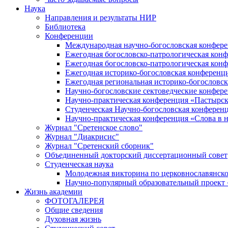
Наука
Направления и результаты НИР
Библиотека
Конференции
Международная научно-богословская конфер
Ежегодная богословско-патрологическая кон
Ежегодная богословско-патрологическая кон
Ежегодная историко-богословская конференц
Ежегодная региональная историко-богословс
Научно-богословские сектоведческие конфер
Научно-практическая конференция «Пастырск
Студенческая Научно-богословская конферен
Научно-практическая конференция «Cлова в н
Журнал "Сретенское слово"
Журнал "Диакрисис"
Журнал "Сретенский сборник"
Объединенный докторский диссертационный совет
Студенческая наука
Молодежная викторина по церковнославянско
Научно-популярный образовательный проект
Жизнь академии
ФОТОГАЛЕРЕЯ
Общие сведения
Духовная жизнь