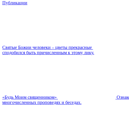
Публикации
Святые Божии человеки – цветы прекрасные
сподобился быть причисленным к этому лику.
«Будь Моим священником»
Ознак
многочисленных проповедях и беседах.