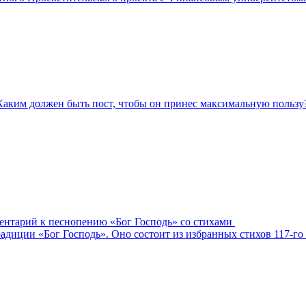
Каким должен быть пост, чтобы он принес максимальную пользу
ментарий к песнопению «Бог Господь» со стихами
адиции «Бог Господь». Оно состоит из избранных стихов 117-го