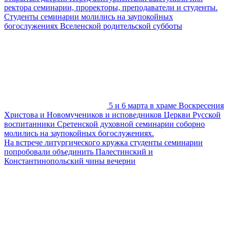
ректора семинарии, проректоры, преподаватели и студенты.
Студенты семинарии молились на заупокойных
богослужениях Вселенской родительской субботы
5 и 6 марта в храме Воскресения
Христова и Новомучеников и исповедников Церкви Русской
воспитанники Сретенской духовной семинарии соборно
молились на заупокойных богослужениях.
На встрече литургического кружка студенты семинарии
попробовали объединить Палестинский и
Константинопольский чины вечерни