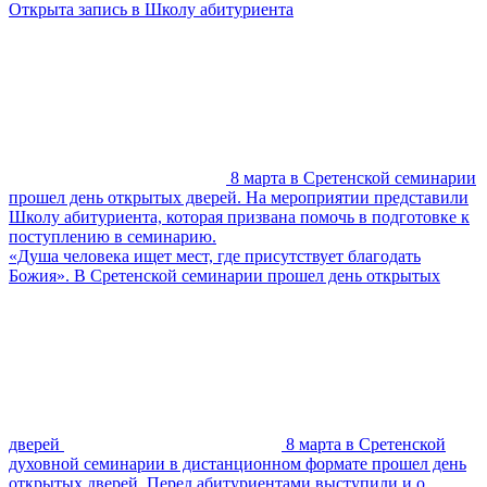
Открыта запись в Школу абитуриента
8 марта в Сретенской семинарии
прошел день открытых дверей. На мероприятии представили
Школу абитуриента, которая призвана помочь в подготовке к
поступлению в семинарию.
«Душа человека ищет мест, где присутствует благодать
Божия». В Сретенской семинарии прошел день открытых
дверей
8 марта в Сретенской
духовной семинарии в дистанционном формате прошел день
открытых дверей. Перед абитуриентами выступили и.о.