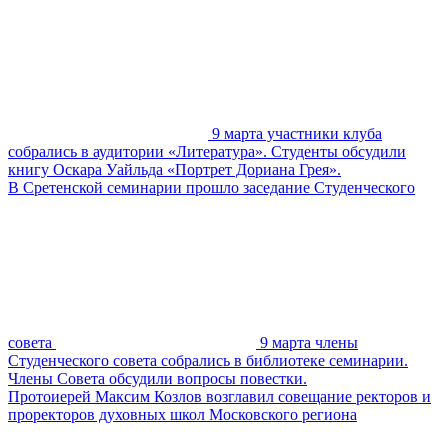
9 марта участники клуба
собрались в аудитории «Литература». Студенты обсудили
книгу Оскара Уайльда «Портрет Дориана Грея».
В Сретенской семинарии прошло заседание Студенческого
совета
9 марта члены
Студенческого совета собрались в библиотеке семинарии.
Члены Совета обсудили вопросы повестки.
Протоиерей Максим Козлов возглавил совещание ректоров и
проректоров духовных школ Московского региона