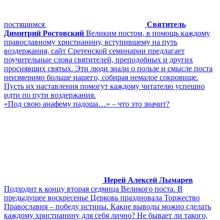
постящимся
Святитель
Димитрий Ростовский
Великим постом, в помощь каждому
православному христианину, вступившему на путь
воздержания, сайт Сретенской семинарии предлагает
поучительные слова святителей, преподобных и других
просиявших святых. Эти люди знали о пользе и смысле поста
неизмеримо больше нашего, собирая немалое сокровище.
Пусть их наставления помогут каждому читателю успешно
идти по пути воздержания.
«Под свою анафему падоша…» – что это значит?
Иерей Алексей Лымарев
Подходит к концу вторая седмица Великого поста. В
предыдущее воскресенье Церковь праздновала Торжество
Православия – победу истины. Какие выводы можно сделать
каждому христианину для себя лично? Не бывает ли такого,