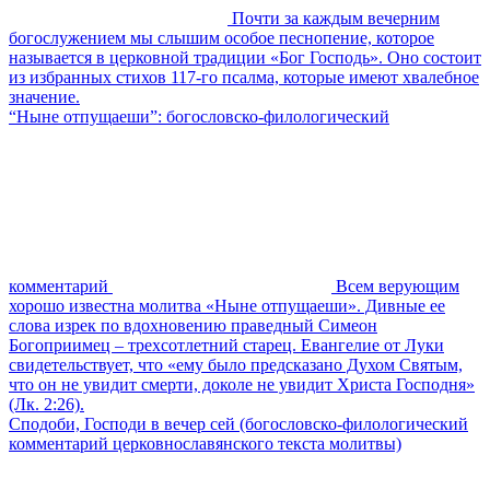
Почти за каждым вечерним
богослужением мы слышим особое песнопение, которое
называется в церковной традиции «Бог Господь». Оно состоит
из избранных стихов 117-го псалма, которые имеют хвалебное
значение.
“Ныне отпущаеши”: богословско-филологический
комментарий
Всем верующим
хорошо известна молитва «Ныне отпущаеши». Дивные ее
слова изрек по вдохновению праведный Симеон
Богоприимец – трехсотлетний старец. Евангелие от Луки
свидетельствует, что «ему было предсказано Духом Святым,
что он не увидит смерти, доколе не увидит Христа Господня»
(Лк. 2:26).
Сподоби, Господи в вечер сей (богословско-филологический
комментарий церковнославянского текста молитвы)