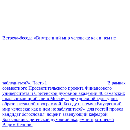
Встреча-беседа «Внутренний мир человека: как в нем не
заблудиться?». Часть 1
В рамках
совместного Просветительского проекта Финансового
университета и Сретенской духовной академии 46 самарских
школьников прибыли в Москву с двухдневной культурно-
образовательной программой. Беседу на тему «Внутренний
мир человека: как в нем не заблудиться?» для гостей провел
кандидат богословия, доцент, заведующий кафедрой
Богословия Сретенской духовной академии протоиерей
Вадим Леонов.