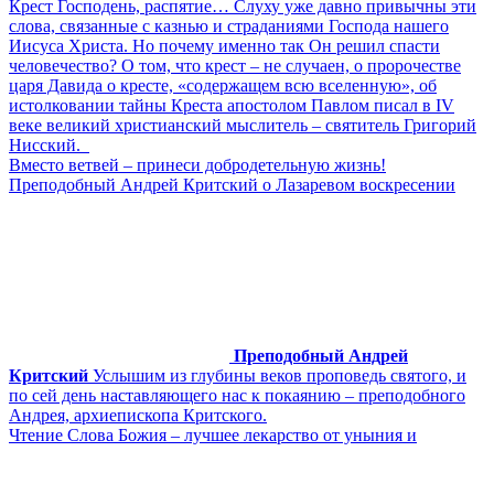
Крест Господень, распятие… Слуху уже давно привычны эти
слова, связанные с казнью и страданиями Господа нашего
Иисуса Христа. Но почему именно так Он решил спасти
человечество? О том, что крест – не случаен, о пророчестве
царя Давида о кресте, «содержащем всю вселенную», об
истолковании тайны Креста апостолом Павлом писал в IV
веке великий христианский мыслитель – святитель Григорий
Нисский.
Вместо ветвей – принеси добродетельную жизнь!
Преподобный Андрей Критский о Лазаревом воскресении
Преподобный Андрей
Критский
Услышим из глубины веков проповедь святого, и
по сей день наставляющего нас к покаянию – преподобного
Андрея, архиепископа Критского.
Чтение Слова Божия – лучшее лекарство от уныния и