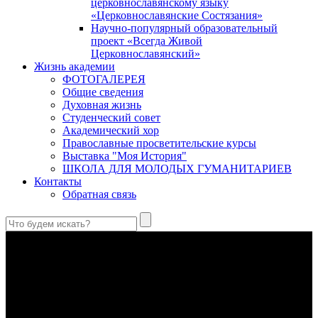
церковнославянскому языку
«Церковнославянские Состязания»
Научно-популярный образовательный
проект «Всегда Живой
Церковнославянский»
Жизнь академии
ФОТОГАЛЕРЕЯ
Общие сведения
Духовная жизнь
Студенческий совет
Академический хор
Православные просветительские курсы
Выставка "Моя История"
ШКОЛА ДЛЯ МОЛОДЫХ ГУМАНИТАРИЕВ
Контакты
Обратная связь
В Сретенской духовной академии совершили богослужения в
Неделю 10-ю по Пятидесятнице, день памяти великомученика
и целителя Пантелеимона
Святой великомученик и целитель Пантелеимон – один из
самых почитаемых святых в Православной Церкви, к
которому верующие обращаются с молитвами об исцелении
душевных и телесных недугов.