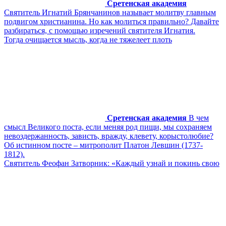
Сретенская академия
Святитель Игнатий Брянчанинов называет молитву главным
подвигом христианина. Но как молиться правильно? Давайте
разбираться, с помощью изречений святителя Игнатия.
Тогда очищается мысль, когда не тяжелеет плоть
Сретенская академия
В чем
смысл Великого поста, если меняя род пищи, мы сохраняем
невоздержанность, зависть, вражду, клевету, корыстолюбие?
Об истинном посте – митрополит Платон Левшин (1737-
1812).
Святитель Феофан Затворник: «Каждый узнай и покинь свою