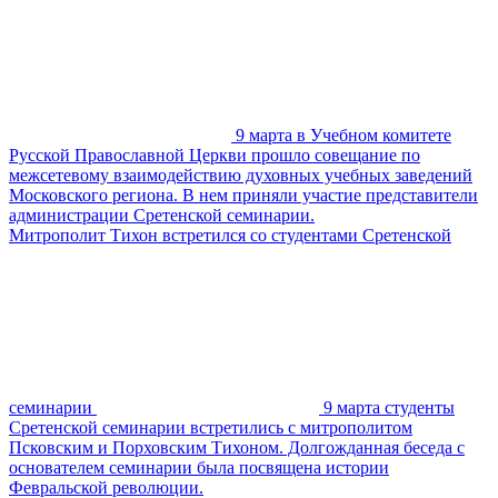
9 марта в Учебном комитете
Русской Православной Церкви прошло совещание по
межсетевому взаимодействию духовных учебных заведений
Московского региона. В нем приняли участие представители
администрации Сретенской семинарии.
Митрополит Тихон встретился со студентами Сретенской
семинарии
9 марта студенты
Сретенской семинарии встретились с митрополитом
Псковским и Порховским Тихоном. Долгожданная беседа с
основателем семинарии была посвящена истории
Февральской революции.