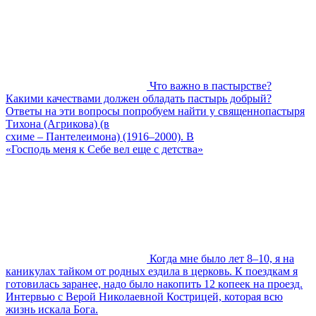
Что важно в пастырстве?
Какими качествами должен обладать пастырь добрый?
Ответы на эти вопросы попробуем найти у священнопастыря
Тихона (Агрикова) (в
схиме – Пантелеимона) (1916–2000). В
«Господь меня к Себе вел еще с детства»
Когда мне было лет 8–10, я на
каникулах тайком от родных ездила в церковь. К поездкам я
готовилась заранее, надо было накопить 12 копеек на проезд.
Интервью с Верой Николаевной Кострицей, которая всю
жизнь искала Бога.