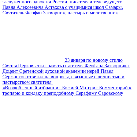
заслуженного адвоката России, писателя и телеведущего
Павла Алексеевича Астахова с учащимися школ Самары.
Святитель Феофан Затворник, пастырь и молитвенник
23 января по новому стилю
Святая Церковь чтит память святителя Феофана Затворника.
Доцент Сретенской духовной академии иерей Павел
Сержантов ответил на вопросы, связанные с личностью и
пастырством святителя.
«Возлюбленный избранник Божией Матери» Комментарий к
тропарю и кондаку преподобному Серафиму Саровскому