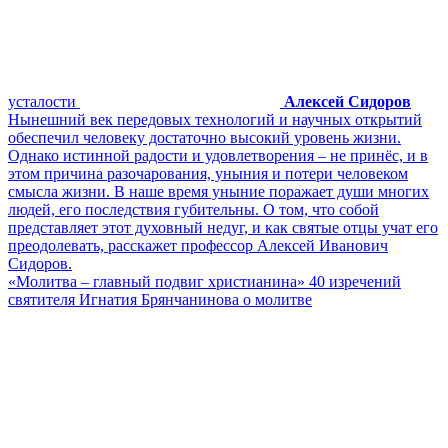
усталости
Алексей Сидоров
Нынешний век передовых технологий и научных открытий
обеспечил человеку достаточно высокий уровень жизни.
Однако истинной радости и удовлетворения – не принёс, и в
этом причина разочарования, уныния и потери человеком
смысла жизни. В наше время уныние поражает души многих
людей, его последствия губительны. О том, что собой
представляет этот духовный недуг, и как святые отцы учат его
преодолевать, расскажет профессор Алексей Иванович
Сидоров.
«Молитва – главный подвиг христианина» 40 изречений
святителя Игнатия Брянчанинова о молитве