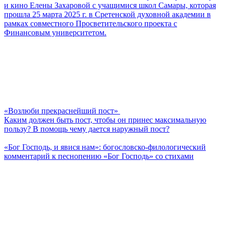
и кино Елены Захаровой с учащимися школ Самары, которая
прошла 25 марта 2025 г. в Сретенской духовной академии в
рамках совместного Просветительского проекта с
Финансовым университетом.
«Возлюби прекраснейший пост»
Каким должен быть пост, чтобы он принес максимальную
пользу? В помощь чему дается наружный пост?
«Бог Господь, и явися нам»: богословско-филологический
комментарий к песнопению «Бог Господь» со стихами