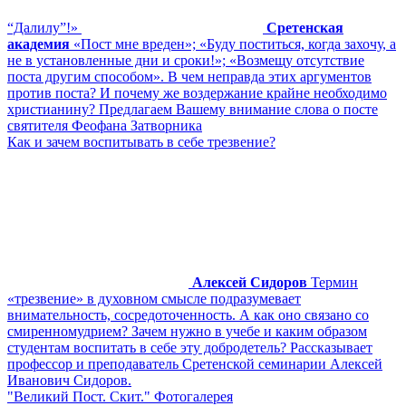
“Далилу”!»
Сретенская
академия
«Пост мне вреден»; «Буду поститься, когда захочу, а
не в установленные дни и сроки!»; «Возмещу отсутствие
поста другим способом». В чем неправда этих аргументов
против поста? И почему же воздержание крайне необходимо
христианину? Предлагаем Вашему внимание слова о посте
святителя Феофана Затворника
Как и зачем воспитывать в себе трезвение?
Алексей Сидоров
Термин
«трезвение» в духовном смысле подразумевает
внимательность, сосредоточенность. А как оно связано со
смиренномудрием? Зачем нужно в учебе и каким образом
студентам воспитать в себе эту добродетель? Рассказывает
профессор и преподаватель Сретенской семинарии Алексей
Иванович Сидоров.
"Великий Пост. Скит." Фотогалерея