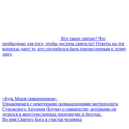
Кто такие святые? Что
необходимо для того, чтобы достичь святости? Ответы на эти
вопросы дают те, кто сподобился быть причисленным к этому
лику.
«Будь Моим священником»
Ознакомимся с некоторыми размышлениями митрополита
Сурожского Антония (Блума) о священстве, которыми он
делился в многочисленных проповедях и беседах.
Во имя Святого Бога и счастья человека