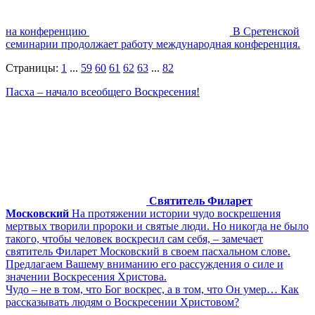
на конференцию
В Сретенской
семинарии продолжает работу международная конференция.
Страницы:
1
...
59
60
61
62
63
...
82
Пасха – начало всеобщего Воскресения!
Святитель Филарет
Московский
На протяжении истории чудо воскрешения
мертвых творили пророки и святые люди. Но никогда не было
такого, чтобы человек воскресил сам себя, – замечает
святитель Филарет Московский в своем пасхальном слове.
Предлагаем Вашему вниманию его рассуждения о силе и
значении Воскресения Христова.
Чудо – не в том, что Бог воскрес, а в том, что Он умер… Как
рассказывать людям о Воскресении Христовом?