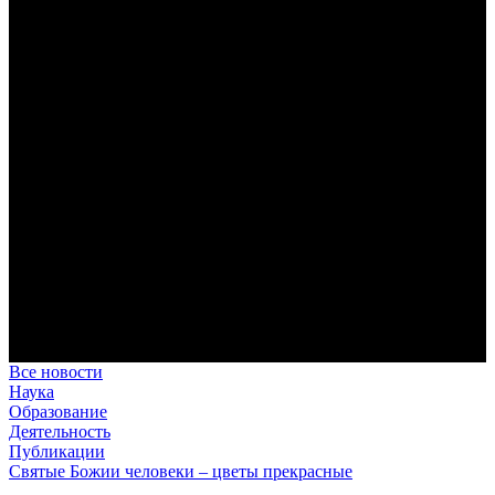
Преодоление «пяти разделений»
В осуществлении человеком своего предназначения прп.
Максим Исповедник выделял пять принципиальных этапов,
обусловленных состоянием тварного мира.
Антропология свт. Феофана Затворника как альтернатива
проектам виртуального человека. Часть 1
Стратегия человека исихастского в статье впервые
представлена на текстах свт. Феофана как альтернатива
человеку виртуальному.
Первый воскресный эксапостиларий: Богословско-
филологический комментарий
Первый воскресный эксапостиларий, входящий в цикл
Октоиха, традиционно приписывается византийскому
императору Константину VII Багрянородному (X в.)
Святые страстотерпцы Борис и Глеб: к истории канонизации
и написания житий
Первыми русскими святыми, прославленными Церковью,
стали благоверные князья Борис и Глеб.
Все новости
Наука
Образование
Деятельность
Публикации
Святые Божии человеки – цветы прекрасные