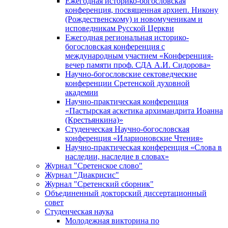
Ежегодная историко-богословская
конференция, посвященная архиеп. Никону
(Рождественскому) и новомученикам и
исповедникам Русской Церкви
Ежегодная региональная историко-
богословская конференция с
международным участием «Конференция-
вечер памяти проф. СДА А.И. Сидорова»
Научно-богословские сектоведческие
конференции Сретенской духовной
академии
Научно-практическая конференция
«Пастырская аскетика архимандрита Иоанна
(Крестьянкина)»
Студенческая Научно-богословская
конференция «Иларионовские Чтения»
Научно-практическая конференция «Cлова в
наследии, наследие в словах»
Журнал "Сретенское слово"
Журнал "Диакрисис"
Журнал "Сретенский сборник"
Объединенный докторский диссертационный
совет
Студенческая наука
Молодежная викторина по