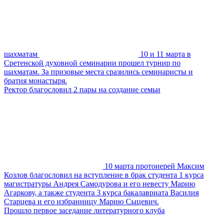
шахматам
10 и 11 марта в
Сретенской духовной семинарии прошел турнир по
шахматам. За призовые места сразились семинаристы и
братия монастыря.
Ректор благословил 2 пары на создание семьи
10 марта протоиерей Максим
Козлов благословил на вступление в брак студента 1 курса
магистратуры Андрея Самодурова и его невесту Марию
Агаркову, а также студента 3 курса бакалавриата Василия
Старцева и его избранницу Марию Сыцевич.
Прошло первое заседание литературного клуба