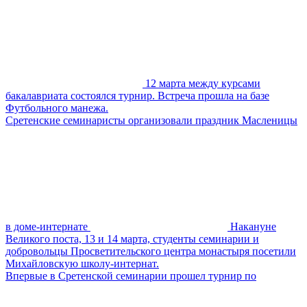
12 марта между курсами
бакалавриата состоялся турнир. Встреча прошла на базе
Футбольного манежа.
Сретенские семинаристы организовали праздник Масленицы
в доме-интернате
Накануне
Великого поста, 13 и 14 марта, студенты семинарии и
добровольцы Просветительского центра монастыря посетили
Михайловскую школу-интернат.
Впервые в Сретенской семинарии прошел турнир по