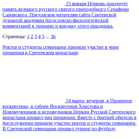
15 января Церковь празднует
память великого русского святого преподобного Серафима
Саровского. Предлагаем читателям сайта Сретенской
духовной академии богословско-филологический
комментарий к тропарю и кондаку этого праздника.
Страницы:
1
2
3
4
5
...
36
Ректор и студенты семинарии приняли участие в чине
прощения в Сретенском монастыре
14 марта, вечером, в Прощеное
воскресенье, в соборе Воскресения Христова и
Новомучеников и исповедников Церкви Русской Сретенского
монастыря прошел чин прощения. Вместе с братией обители в
богослужении приняли участие ректор и студенты семинарии.
В Сретенской семинарии прошел турнир по футболу