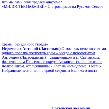
что мы сами себя предаем анафеме?
«МИЛОСТЬЮ БОЖИЕЙ» О строящемся на Русском Севере
храме «без единого гвоздя»
Иеромонах Антоний (Ласточкин)
О том, как нелегко силами
одного поселка построить храм – беседа с иеромонахом
Антонием (Ласточкиным) – священником в п. Савинском,
благочинным Плесецкого округа Архангельской епархии и
полковником, отслужившим 20 лет на космодроме Плесецк.
Избранные песнопения первой седмицы Великого поста
Сретенская академия