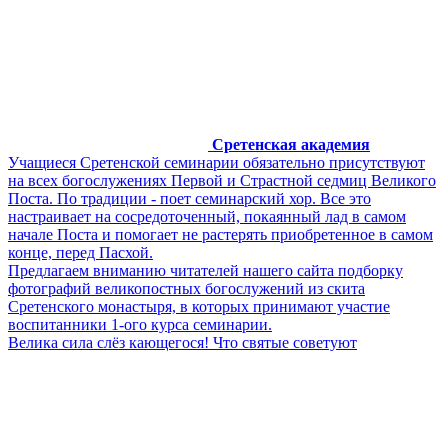
Сретенская академия
Учащиеся Сретенской семинарии обязательно присутствуют
на всех богослужениях Первой и Страстной седмиц Великого
Поста. По традиции - поет семинарский хор. Все это
настраивает на сосредоточенный, покаянный лад в самом
начале Поста и помогает не растерять приобретенное в самом
конце, перед Пасхой.
Предлагаем вниманию читателей нашего сайта подборку
фотографий великопостных богослужений из скита
Сретенского монастыря, в которых принимают участие
воспитанники 1-ого курса семинарии.
Велика сила слёз кающегося! Что святые советуют