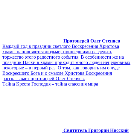
Протоиерей Олег Стеняев
Каждый год в праздник светлого Воскресения Христова
храмы наполняются людьми, пришедшими разделить
торжество этого радостного события. В особенности же на
праздник Пасхи в храмы приходит много людей нецерковных,
некоторые – в первый раз. О том, как говорить им о чуде
Воскресшего Бога и о смысле Христова Воскресения
рассказывает протоиерей Олег Стеняев.
Тайна Креста Господня – тайна спасения мира
Святитель Григорий Нисский