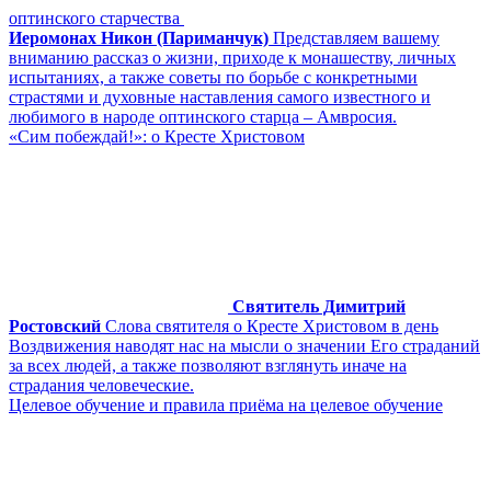
оптинского старчества
Иеромонах Никон (Париманчук)
Представляем вашему
вниманию рассказ о жизни, приходе к монашеству, личных
испытаниях, а также советы по борьбе с конкретными
страстями и духовные наставления самого известного и
любимого в народе оптинского старца – Амвросия.
«Сим побеждай!»: о Кресте Христовом
Святитель Димитрий
Ростовский
Слова святителя о Кресте Христовом в день
Воздвижения наводят нас на мысли о значении Его страданий
за всех людей, а также позволяют взглянуть иначе на
страдания человеческие.
Целевое обучение и правила приёма на целевое обучение