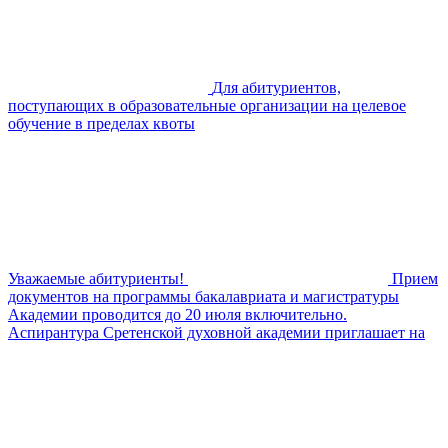
Для абитуриентов,
поступающих в образовательные организации на целевое
обучение в пределах квоты
Уважаемые абитуриенты!
Прием
документов на программы бакалавриата и магистратуры
Академии проводится до 20 июля включительно.
Аспирантура Сретенской духовной академии приглашает на