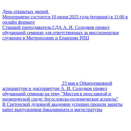
День открытых дверей
Мероприятие состоится 10 июня 2025 года (вторник) в 11:00 в
онлайн формате
Старший преподаватель СДА А. И. Солодков провел
обучающий семинар для ответственных за миссионерское
служение в Митрополиях и Епархиях РПЦ
23 мая в Общецерковной
аспирантуре и докторантуре А. И. Солодков провел
обучающий семинар на тему "Миссия в инославной и
иноверческой среде: богословско-полемические аспекты"
В Сретенской духовной академии успешно прошли защиты
работ выпускников бакалавриата и магистратуры