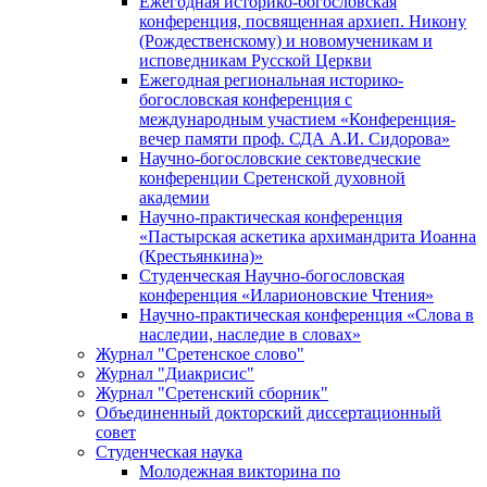
Ежегодная историко-богословская
конференция, посвященная архиеп. Никону
(Рождественскому) и новомученикам и
исповедникам Русской Церкви
Ежегодная региональная историко-
богословская конференция с
международным участием «Конференция-
вечер памяти проф. СДА А.И. Сидорова»
Научно-богословские сектоведческие
конференции Сретенской духовной
академии
Научно-практическая конференция
«Пастырская аскетика архимандрита Иоанна
(Крестьянкина)»
Студенческая Научно-богословская
конференция «Иларионовские Чтения»
Научно-практическая конференция «Cлова в
наследии, наследие в словах»
Журнал "Сретенское слово"
Журнал "Диакрисис"
Журнал "Сретенский сборник"
Объединенный докторский диссертационный
совет
Студенческая наука
Молодежная викторина по