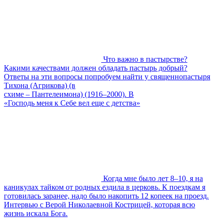
Что важно в пастырстве?
Какими качествами должен обладать пастырь добрый?
Ответы на эти вопросы попробуем найти у священнопастыря
Тихона (Агрикова) (в
схиме – Пантелеимона) (1916–2000). В
«Господь меня к Себе вел еще с детства»
Когда мне было лет 8–10, я на
каникулах тайком от родных ездила в церковь. К поездкам я
готовилась заранее, надо было накопить 12 копеек на проезд.
Интервью с Верой Николаевной Кострицей, которая всю
жизнь искала Бога.