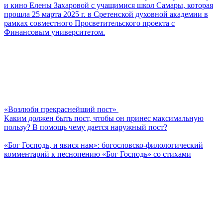
и кино Елены Захаровой с учащимися школ Самары, которая
прошла 25 марта 2025 г. в Сретенской духовной академии в
рамках совместного Просветительского проекта с
Финансовым университетом.
«Возлюби прекраснейший пост»
Каким должен быть пост, чтобы он принес максимальную
пользу? В помощь чему дается наружный пост?
«Бог Господь, и явися нам»: богословско-филологический
комментарий к песнопению «Бог Господь» со стихами