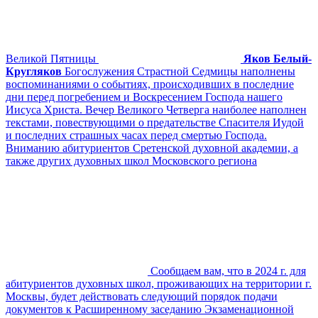
Великой Пятницы
Яков Белый-
Кругляков
Богослужения Страстной Седмицы наполнены
воспоминаниями о событиях, происходивших в последние
дни перед погребением и Воскресением Господа нашего
Иисуса Христа. Вечер Великого Четверга наиболее наполнен
текстами, повествующими о предательстве Спасителя Иудой
и последних страшных часах перед смертью Господа.
Вниманию абитуриентов Сретенской духовной академии, а
также других духовных школ Московского региона
Сообщаем вам, что в 2024 г. для
абитуриентов духовных школ, проживающих на территории г.
Москвы, будет действовать следующий порядок подачи
документов к Расширенному заседанию Экзаменационной