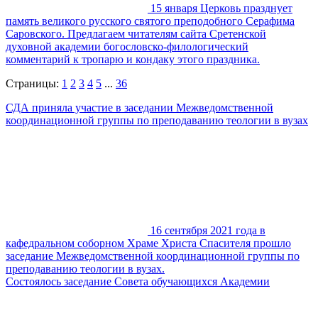
15 января Церковь празднует
память великого русского святого преподобного Серафима
Саровского. Предлагаем читателям сайта Сретенской
духовной академии богословско-филологический
комментарий к тропарю и кондаку этого праздника.
Страницы:
1
2
3
4
5
...
36
СДА приняла участие в заседании Межведомственной
координационной группы по преподаванию теологии в вузах
16 сентября 2021 года в
кафедральном соборном Храме Христа Спасителя прошло
заседание Межведомственной координационной группы по
преподаванию теологии в вузах.
Состоялось заседание Совета обучающихся Академии