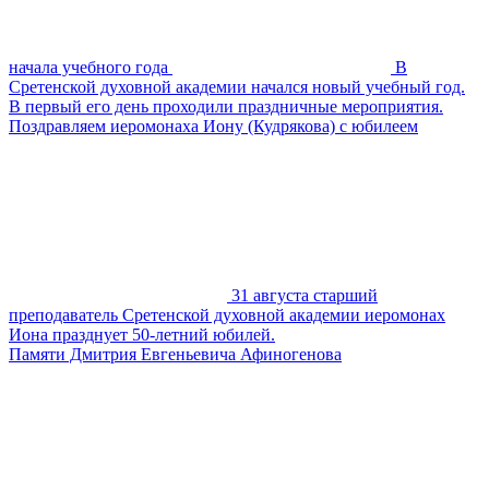
начала учебного года
В
Сретенской духовной академии начался новый учебный год.
В первый его день проходили праздничные мероприятия.
Поздравляем иеромонаха Иону (Кудрякова) с юбилеем
31 августа старший
преподаватель Сретенской духовной академии иеромонах
Иона празднует 50-летний юбилей.
Памяти Дмитрия Евгеньевича Афиногенова