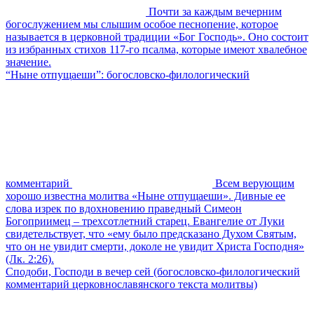
Почти за каждым вечерним
богослужением мы слышим особое песнопение, которое
называется в церковной традиции «Бог Господь». Оно состоит
из избранных стихов 117-го псалма, которые имеют хвалебное
значение.
“Ныне отпущаеши”: богословско-филологический
комментарий
Всем верующим
хорошо известна молитва «Ныне отпущаеши». Дивные ее
слова изрек по вдохновению праведный Симеон
Богоприимец – трехсотлетний старец. Евангелие от Луки
свидетельствует, что «ему было предсказано Духом Святым,
что он не увидит смерти, доколе не увидит Христа Господня»
(Лк. 2:26).
Сподоби, Господи в вечер сей (богословско-филологический
комментарий церковнославянского текста молитвы)