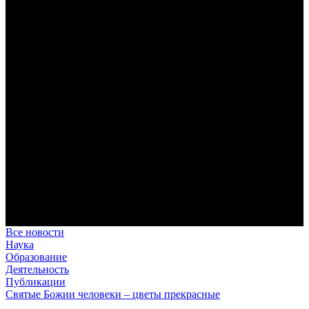
Преодоление «пяти разделений»
В осуществлении человеком своего предназначения прп.
Максим Исповедник выделял пять принципиальных этапов,
обусловленных состоянием тварного мира.
Антропология свт. Феофана Затворника как альтернатива
проектам виртуального человека. Часть 1
Стратегия человека исихастского в статье впервые
представлена на текстах свт. Феофана как альтернатива
человеку виртуальному.
Первый воскресный эксапостиларий: Богословско-
филологический комментарий
Первый воскресный эксапостиларий, входящий в цикл
Октоиха, традиционно приписывается византийскому
императору Константину VII Багрянородному (X в.)
Святые страстотерпцы Борис и Глеб: к истории канонизации
и написания житий
Первыми русскими святыми, прославленными Церковью,
стали благоверные князья Борис и Глеб.
Все новости
Наука
Образование
Деятельность
Публикации
Святые Божии человеки – цветы прекрасные