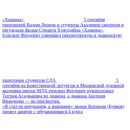
«Хижина»
5 сентября
протоиерей Вадим Леонов и студенты Академии смотрели и
обсуждали фильм Стюарта Хэзелдайна «Хижина».
Епископ Феодорит совершил пресвитерскую и диаконскую
хиротонии студентов СДА
5
сентября на Божественной литургии в Московской духовной
академии ректор МДА епископ Феодорит рукоположил
Тигрия Агаджаняна во диакона, а диакона Арсения
Иванченко — во пресвитера.
«Я стал не верующим, а знающим»: монах Киприан (Бурков)
провел занятие с обучающимися 4 курса