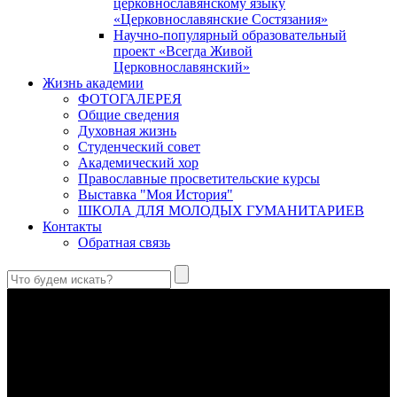
церковнославянскому языку
«Церковнославянские Состязания»
Научно-популярный образовательный
проект «Всегда Живой
Церковнославянский»
Жизнь академии
ФОТОГАЛЕРЕЯ
Общие сведения
Духовная жизнь
Студенческий совет
Академический хор
Православные просветительские курсы
Выставка "Моя История"
ШКОЛА ДЛЯ МОЛОДЫХ ГУМАНИТАРИЕВ
Контакты
Обратная связь
В Сретенской духовной академии совершили богослужения в
Неделю 10-ю по Пятидесятнице, день памяти великомученика
и целителя Пантелеимона
Святой великомученик и целитель Пантелеимон – один из
самых почитаемых святых в Православной Церкви, к
которому верующие обращаются с молитвами об исцелении
душевных и телесных недугов.