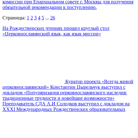
комиссии при Епархиальном совете г. Москвы для получения
обязательной рекомендации к поступлению.
Страницы:
1
2
3
4
5
...
26
На Рождественских чтениях прошел круглый стол
«Церковнославянский язык, как язык миссии»
Куратор проекта «Всегда живой
церковнославянский» Константин Цырельчук выступил с
докладом «Популяризация церковнославянского наследия:
традиционные трудности и новейшие возможности»
Преподаватель СДА А.И Солодков выступил с докладом на
XXXI Международных Рождественских образовательных