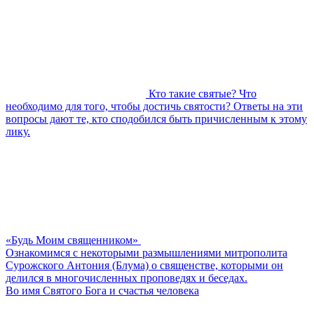
Кто такие святые? Что
необходимо для того, чтобы достичь святости? Ответы на эти
вопросы дают те, кто сподобился быть причисленным к этому
лику.
«Будь Моим священником»
Ознакомимся с некоторыми размышлениями митрополита
Сурожского Антония (Блума) о священстве, которыми он
делился в многочисленных проповедях и беседах.
Во имя Святого Бога и счастья человека