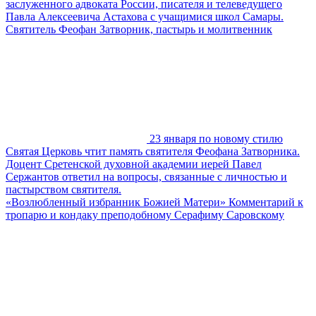
заслуженного адвоката России, писателя и телеведущего
Павла Алексеевича Астахова с учащимися школ Самары.
Святитель Феофан Затворник, пастырь и молитвенник
23 января по новому стилю
Святая Церковь чтит память святителя Феофана Затворника.
Доцент Сретенской духовной академии иерей Павел
Сержантов ответил на вопросы, связанные с личностью и
пастырством святителя.
«Возлюбленный избранник Божией Матери» Комментарий к
тропарю и кондаку преподобному Серафиму Саровскому