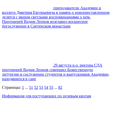
преподаватели Академии и
коллеги Дмитрия Евгеньевича в память о новопреставленном
делятся с миром светлыми воспоминаниями о нем.
Протоиерей Вадим Леонов возглавил воскресное
богослужение в Сретенском монастыре
29 августа и.о. ректора СДА
протоиерей Вадим Леонов совершил Божественную
литургию в сослужении студентов и выпускников Академии,
находящихся в сане
Страницы:
1
...
51
52
53
54
55
...
82
Информация для поступающих по целевым квотам