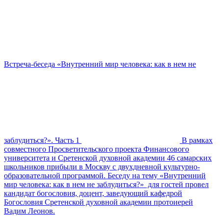
Встреча-беседа «Внутренний мир человека: как в нем не
заблудиться?». Часть 1
В рамках
совместного Просветительского проекта Финансового
университета и Сретенской духовной академии 46 самарских
школьников прибыли в Москву с двухдневной культурно-
образовательной программой. Беседу на тему «Внутренний
мир человека: как в нем не заблудиться?» для гостей провел
кандидат богословия, доцент, заведующий кафедрой
Богословия Сретенской духовной академии протоиерей
Вадим Леонов.