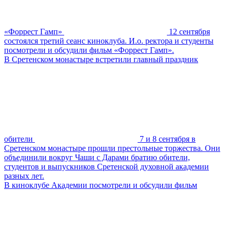
«Форрест Гамп»
12 сентября
состоялся третий сеанс киноклуба. И.о. ректора и студенты
посмотрели и обсудили фильм «Форрест Гамп».
В Сретенском монастыре встретили главный праздник
обители
7 и 8 сентября в
Сретенском монастыре прошли престольные торжества. Они
объединили вокруг Чаши с Дарами братию обители,
студентов и выпускников Сретенской духовной академии
разных лет.
В киноклубе Академии посмотрели и обсудили фильм