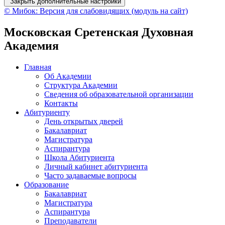
Закрыть дополнительные настройки
© Мибок: Версия для слабовидящих (модуль на сайт)
Московская Сретенская Духовная
Академия
Главная
Об Академии
Структура Академии
Сведения об образовательной организации
Контакты
Абитуриенту
День открытых дверей
Бакалавриат
Магистратура
Аспирантура
Школа Абитуриента
Личный кабинет абитуриента
Часто задаваемые вопросы
Образование
Бакалавриат
Магистратура
Аспирантура
Преподаватели