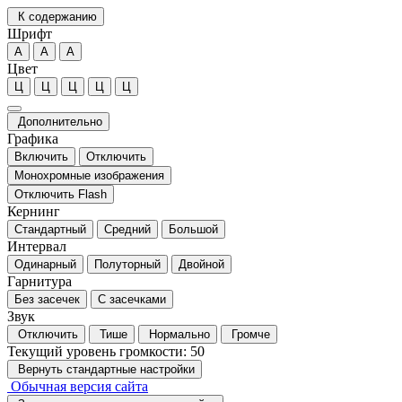
К содержанию
Шрифт
А
А
А
Цвет
Ц
Ц
Ц
Ц
Ц
Дополнительно
Графика
Включить
Отключить
Монохромные изображения
Отключить Flash
Кернинг
Стандартный
Средний
Большой
Интервал
Одинарный
Полуторный
Двойной
Гарнитура
Без засечек
С засечками
Звук
Отключить
Тише
Нормально
Громче
Текущий уровень громкости:
50
Вернуть стандартные настройки
Обычная версия сайта