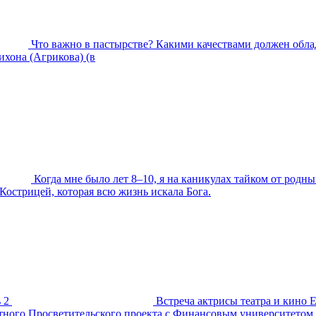
Что важно в пастырстве? Какими качествами должен обла
хона (Агрикова) (в
Когда мне было лет 8–10, я на каникулах тайком от родны
Кострицей, которая всю жизнь искала Бога.
 2
Встреча актрисы театра и кино 
естного Просветительского проекта с Финансовым университетом.