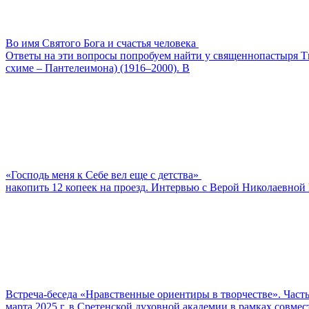
Во имя Святого Бога и счастья человека
Ответы на эти вопросы попробуем найти у священнопастыря Ти
схиме – Пантелеимона) (1916–2000). В
«Господь меня к Себе вел еще с детства»
накопить 12 копеек на проезд. Интервью с Верой Николаевной 
Встреча-беседа «Нравственные ориентиры в творчестве». Часть
марта 2025 г. в Сретенской духовной академии в рамках совм