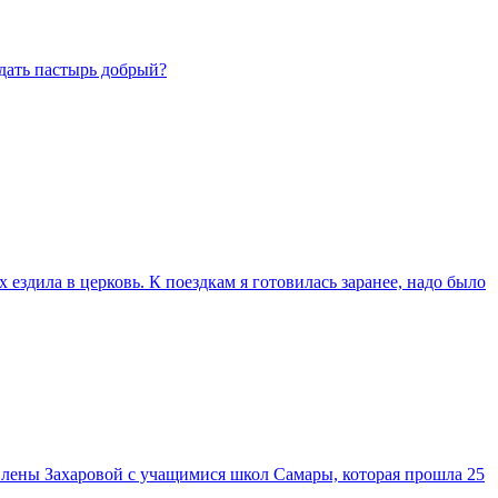
дать пастырь добрый?
х ездила в церковь. К поездкам я готовилась заранее, надо было
Елены Захаровой с учащимися школ Самары, которая прошла 25