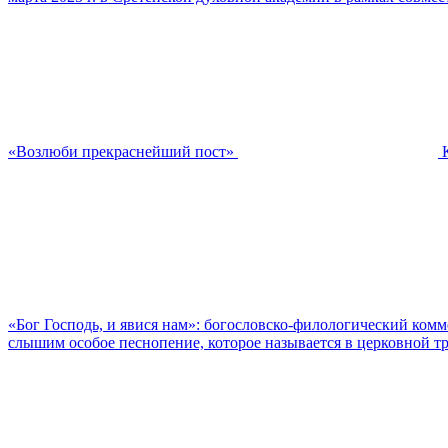
«Возлюби прекраснейший пост»
«Бог Господь, и явися нам»: богословско-филологический ком
слышим особое песнопение, которое называется в церковной тр