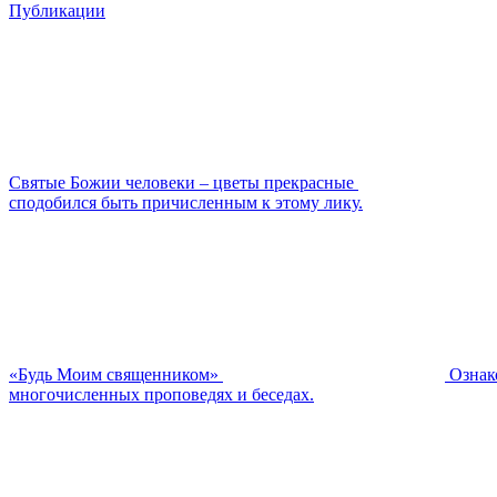
Публикации
Святые Божии человеки – цветы прекрасные
сподобился быть причисленным к этому лику.
«Будь Моим священником»
Ознак
многочисленных проповедях и беседах.