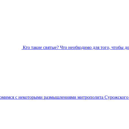
Кто такие святые? Что необходимо для того, чтобы д
омимся с некоторыми размышлениями митрополита Сурожского А