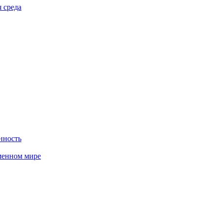
 среда
нность
менном мире