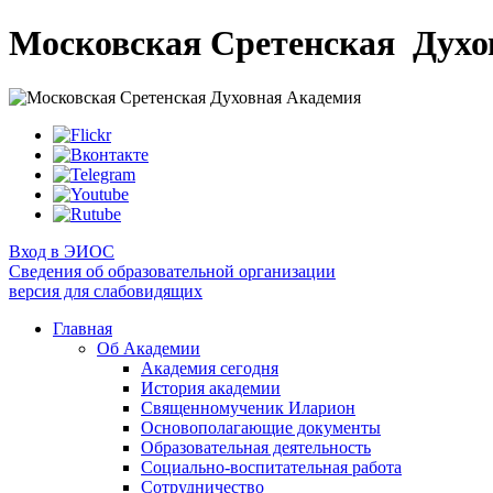
Московская Сретенская
Духо
Вход в ЭИОС
Сведения об образовательной организации
версия для слабовидящих
Главная
Об Академии
Академия сегодня
История академии
Священномученик Иларион
Основополагающие документы
Образовательная деятельность
Социально-воспитательная работа
Сотрудничество