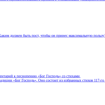
Каким должен быть пост, чтобы он принес максимальную пользу
ментарий к песнопению «Бог Господь» со стихами
адиции «Бог Господь». Оно состоит из избранных стихов 117-го