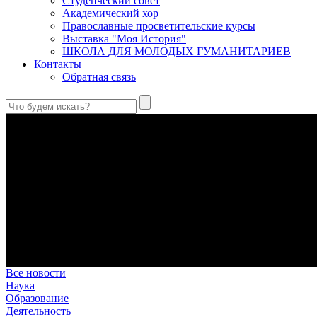
Студенческий совет
Академический хор
Православные просветительские курсы
Выставка "Моя История"
ШКОЛА ДЛЯ МОЛОДЫХ ГУМАНИТАРИЕВ
Контакты
Обратная связь
Антропология свт. Феофана Затворника как альтернатива проек
Стратегия человека исихастского в статье впервые представлен
Первый воскресный эксапостиларий: Богословско-филологиче
Первый воскресный эксапостиларий, входящий в цикл Октоиха
Святые страстотерпцы Борис и Глеб: к истории канонизации и
Первыми русскими святыми, прославленными Церковью, стали 
Праведный Феодор Ушаков: «Смерть предпочитаю я бесчестн
В Федоре Ушакове гармонично соединились железная дисциплин
истинного молитвенника.
Этимология имени Исидора Севильского и передача греко-римс
Анализ наиболее известного произведения епископа Севильи р
представления о мире и обществе того времени.
Все новости
Наука
Образование
Деятельность