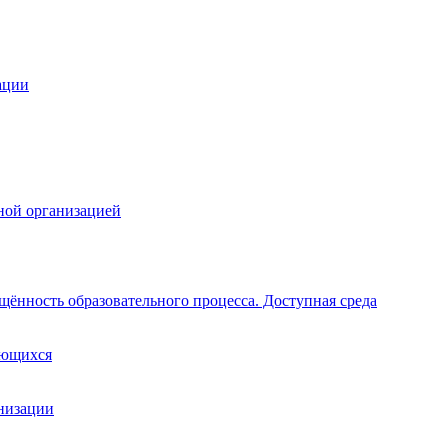
ации
ной организацией
щённость образовательного процесса. Доступная среда
ающихся
анизации