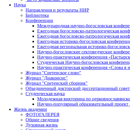
Наука
Направления и результаты НИР
Библиотека
Конференции
Международная научно-богословская конфер
Ежегодная богословско-патрологическая кон
Ежегодная богословско-патрологическая кон
Ежегодная историко-богословская конференц
Ежегодная региональная историко-богословс
Научно-богословские сектоведческие конфер
Научно-практическая конференция «Пастырск
Студенческая Научно-богословская конферен
Научно-практическая конференция «Cлова в н
Журнал "Сретенское слово"
Журнал "Диакрисис"
Журнал "Сретенский сборник"
Объединенный докторский диссертационный совет
Студенческая наука
Молодежная викторина по церковнославянско
Научно-популярный образовательный проект
Жизнь академии
ФОТОГАЛЕРЕЯ
Общие сведения
Духовная жизнь