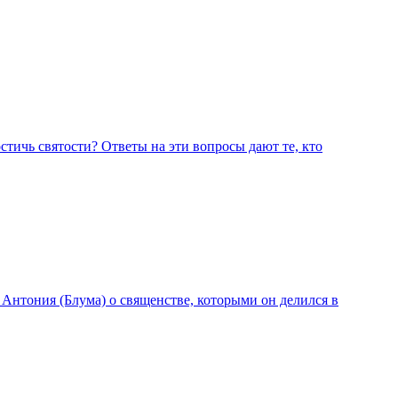
остичь святости? Ответы на эти вопросы дают те, кто
нтония (Блума) о священстве, которыми он делился в