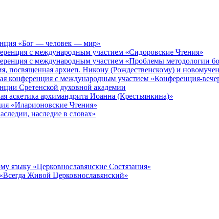
енция «Бог — человек — мир»
ференция с международным участием «Сидоровские Чтения»
ференция с международным участием «Проблемы методологии бо
ия, посвященная архиеп. Никону (Рождественскому) и новомуче
кая конференция с международным участием «Конференция-вече
енции Сретенской духовной академии
ая аскетика архимандрита Иоанна (Крестьянкина)»
ция «Иларионовские Чтения»
аследии, наследие в словах»
му языку «Церковнославянские Состязания»
 «Всегда Живой Церковнославянский»