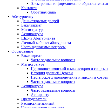
Электронная информационно-образовательная
Контакты
Обратная связь
Абитуриенту
День открытых дверей
Бакалавриат
Магистратура
Аспирантура
Школа Абитуриента
Личный кабинет абитуриента
Часто задаваемые вопросы
Образование
Бакалавриат
Часто задаваемые вопросы
Магистратура
Церковнославянский язык: история и совреме
История древней Церкви
Пастырское душепопечение и миссия в совре
Часто задаваемые вопросы
Аспирантура
Часто задаваемые вопросы
Аспиранту
Преподаватели
Расписание занятий
Часто задаваемые вопросы