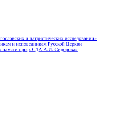
гословских и патристических исследований»
никам и исповедникам Русской Церкви
р памяти проф. СДА А.И. Сидорова»