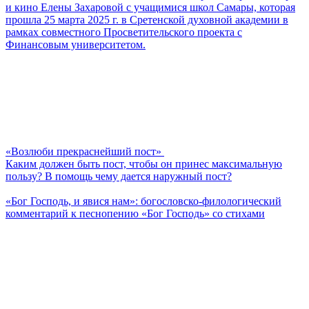
и кино Елены Захаровой с учащимися школ Самары, которая
прошла 25 марта 2025 г. в Сретенской духовной академии в
рамках совместного Просветительского проекта с
Финансовым университетом.
«Возлюби прекраснейший пост»
Каким должен быть пост, чтобы он принес максимальную
пользу? В помощь чему дается наружный пост?
«Бог Господь, и явися нам»: богословско-филологический
комментарий к песнопению «Бог Господь» со стихами