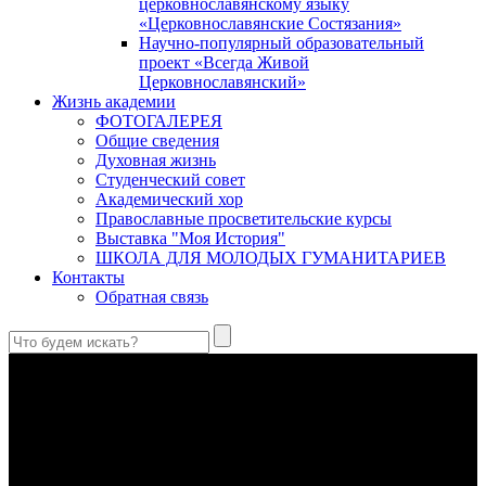
церковнославянскому языку
«Церковнославянские Состязания»
Научно-популярный образовательный
проект «Всегда Живой
Церковнославянский»
Жизнь академии
ФОТОГАЛЕРЕЯ
Общие сведения
Духовная жизнь
Студенческий совет
Академический хор
Православные просветительские курсы
Выставка "Моя История"
ШКОЛА ДЛЯ МОЛОДЫХ ГУМАНИТАРИЕВ
Контакты
Обратная связь
Праведный Феодор Ушаков: «Смерть предпочитаю я
бесчестному служению»
В Федоре Ушакове гармонично соединились железная
дисциплина корабельного командира, гениальный
стратегический дар флотоводца, жертвенное милосердие
благотворителя и кротость истинного молитвенника.
Этимология имени Исидора Севильского и передача греко-