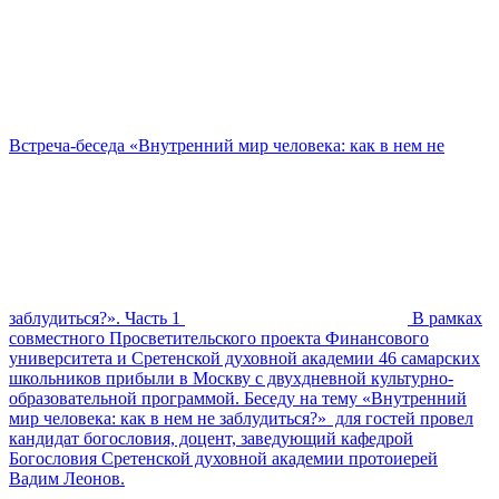
Встреча-беседа «Внутренний мир человека: как в нем не
заблудиться?». Часть 1
В рамках
совместного Просветительского проекта Финансового
университета и Сретенской духовной академии 46 самарских
школьников прибыли в Москву с двухдневной культурно-
образовательной программой. Беседу на тему «Внутренний
мир человека: как в нем не заблудиться?» для гостей провел
кандидат богословия, доцент, заведующий кафедрой
Богословия Сретенской духовной академии протоиерей
Вадим Леонов.