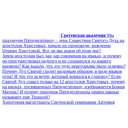
Сретенская академия
Мы
празднуем Пятидесятницу – день Сошествия Святого Духа на
апостолов Христовых, начало их проповеди, рождение
Церкви Христовой. Все ли мы знаем об этом дне?
Зачем апостолам был дан дар говорения на языках, и почему
он просуществовал недолго и не сохранился до нашего
времени? Как вышло, что это чудо некоторыми было осмеяно?
Почему Дух Святой сходит видимым образом, в виде языков
огня? И что это за ветер, который ворвался в горницу? Если
Святой Дух сошел только на 12 апостолов Христовых, почему
на иконах, посвященных Пятидесятнице, изображается Божия
Матерь? И почему праздник Пятидесятницы православные
называют еще Троицей?
Хиротония магистранта Сретенской семинарии Артемия