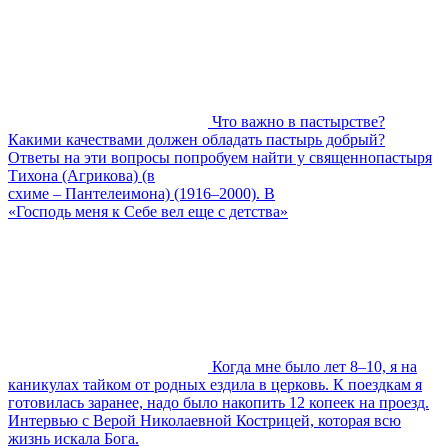
Что важно в пастырстве?
Какими качествами должен обладать пастырь добрый?
Ответы на эти вопросы попробуем найти у священнопастыря
Тихона (Агрикова) (в
схиме – Пантелеимона) (1916–2000). В
«Господь меня к Себе вел еще с детства»
Когда мне было лет 8–10, я на
каникулах тайком от родных ездила в церковь. К поездкам я
готовилась заранее, надо было накопить 12 копеек на проезд.
Интервью с Верой Николаевной Кострицей, которая всю
жизнь искала Бога.