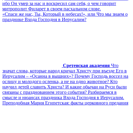
ибо Он умер за нас и воскресил сам себя, о чем говорит
митрополит Филарет в своем пасхальном слове.
«Спаси же нас, Ты, Который в небесах!», или Что мы знаем о
празднике Входа Господня в Иерусалим?
Сретенская академия
Что
значат слова, которые народ кричал Христу при въезде Его в
Иерусалим – «Осанна в вышних»? Почему Господь воссел на
ослицу и молодого осленка, а не на одно животное? Кто
научил детей славить Христа? И какие обычаи на Руси были
связаны с празднованием этого события? Разбираемся в
смысле и нюансах праздника Входа Господня в Иерусалим.
Преподобная Мария Египетская: факты церковного предания