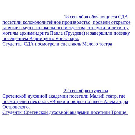
18 сентября обучающиеся СДА
посетили колокололитейное производство, провели открытое
занятие в музее колокольного искусства, отслужили литию у
могилы архимандрита Павла (Груздева) и завершили поездку
посещением Варницкого монастыря.
Студенты СДА посмотрели спектакль Малого театра
22 сентября студенты
Сретенской духовной академии посетили Малый театр, где
посмотрели спектакль «Волки и овцы» по пьесе Александра
Островского.
Студенты Сретенской духовной академии посетили Троице-