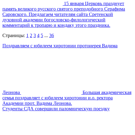
15 января Церковь празднует
память великого русского святого преподобного Серафима
Саровского. Предлагаем читателям сайта Сретенской
духовной академии богословско-филологический
комментарий к тропарю и кондаку этого праздника.
Страницы:
1
2
3
4
5
...
36
Поздравляем с юбилеем хиротонии протоиерея Вадима
Леонова
Большая академическая
семья поздравляет с юбилеем хиротонии и.о. ректора
Академии прот. Вадима Леонова.
Студенты СДА совершили паломническую поездку