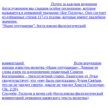
Почти за каждым вечерним
богослужением мы слышим особое песнопение, которое
называется в церковной традиции «Бог Господь». Оно состоит
из избранных стихов 117-го псалма, которые имеют хвалебное
значение.
“Ныне отпущаеши”: богословско-филологический
комментарий
Всем верующим
хорошо известна молитва «Ныне отпущаеши». Дивные ее
слова изрек по вдохновению праведный Симеон
Богоприимец – трехсотлетний старец. Евангелие от Луки
свидетельствует, что «ему было предсказано Духом Святым,
что он не увидит смерти, доколе не увидит Христа Господня»
(Лк. 2:26).
Сподоби, Господи в вечер сей (богословско-филологический
комментарий церковнославянского текста молитвы)