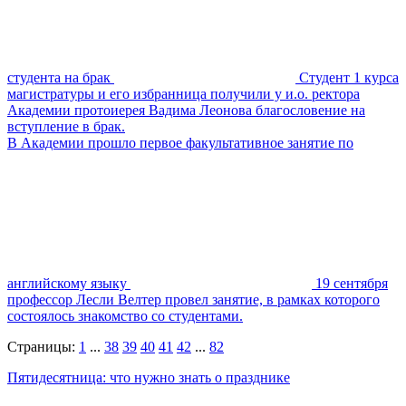
студента на брак
Студент 1 курса
магистратуры и его избранница получили у и.о. ректора
Академии протоиерея Вадима Леонова благословение на
вступление в брак.
В Академии прошло первое факультативное занятие по
английскому языку
19 сентября
профессор Лесли Велтер провел занятие, в рамках которого
состоялось знакомство со студентами.
Страницы:
1
...
38
39
40
41
42
...
82
Пятидесятница: что нужно знать о празднике