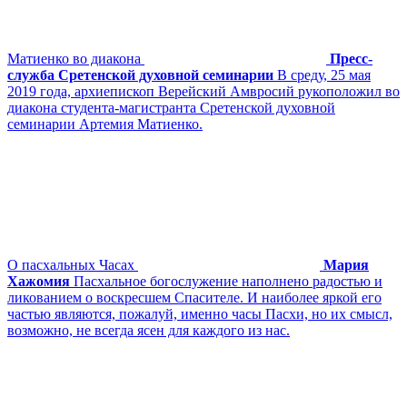
Матиенко во диакона
Пресс-
служба Сретенской духовной семинарии
В среду, 25 мая
2019 года, архиепископ Верейский Амвросий рукоположил во
диакона студента-магистранта Сретенской духовной
семинарии Артемия Матиенко.
О пасхальных Часах
Мария
Хажомия
Пасхальное богослужение наполнено радостью и
ликованием о воскресшем Спасителе. И наиболее яркой его
частью являются, пожалуй, именно часы Пасхи, но их смысл,
возможно, не всегда ясен для каждого из нас.