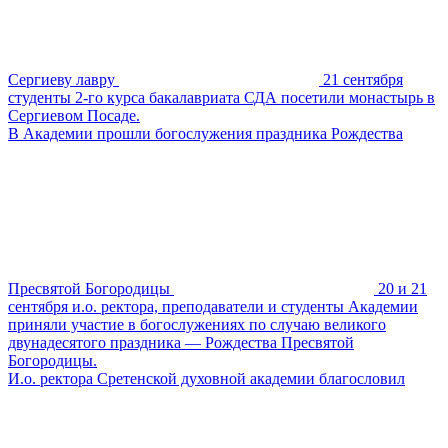
Сергиеву лавру
21 сентября
студенты 2-го курса бакалавриата СДА посетили монастырь в
Сергиевом Посаде.
В Академии прошли богослужения праздника Рождества
Пресвятой Богородицы
20 и 21
сентября и.о. ректора, преподаватели и студенты Академии
приняли участие в богослужениях по случаю великого
двунадесятого праздника — Рождества Пресвятой
Богородицы.
И.о. ректора Сретенской духовной академии благословил