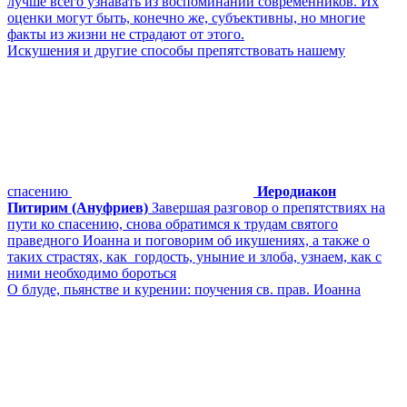
лучше всего узнавать из воспоминаний современников. Их
оценки могут быть, конечно же, субъективны, но многие
факты из жизни не страдают от этого.
Искушения и другие способы препятствовать нашему
спасению
Иеродиакон
Питирим (Ануфриев)
Завершая разговор о препятствиях на
пути ко спасению, снова обратимся к трудам святого
праведного Иоанна и поговорим об икушениях, а также о
таких страстях, как гордость, уныние и злоба, узнаем, как с
ними необходимо бороться
О блуде, пьянстве и курении: поучения св. прав. Иоанна