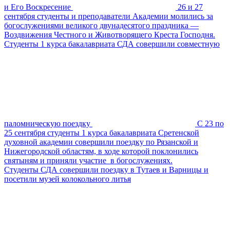
и Его Воскресение
26 и 27
сентября студенты и преподаватели Академии молились за
богослужениями великого двунадесятого праздника —
Воздвижения Честного и Животворящего Креста Господня.
Студенты 1 курса бакалавриата СДА совершили совместную
паломническую поездку
С 23 по
25 сентября студенты 1 курса бакалавриата Сретенской
духовной академии совершили поездку по Рязанской и
Нижегородской областям, в ходе которой поклонились
святыням и приняли участие в богослужениях.
Студенты СДА совершили поездку в Тутаев и Варницы и
посетили музей колокольного литья