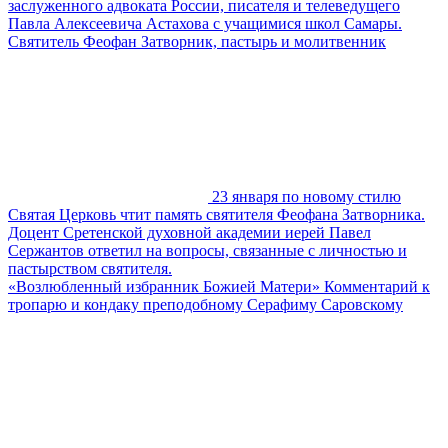
заслуженного адвоката России, писателя и телеведущего
Павла Алексеевича Астахова с учащимися школ Самары.
Святитель Феофан Затворник, пастырь и молитвенник
23 января по новому стилю
Святая Церковь чтит память святителя Феофана Затворника.
Доцент Сретенской духовной академии иерей Павел
Сержантов ответил на вопросы, связанные с личностью и
пастырством святителя.
«Возлюбленный избранник Божией Матери» Комментарий к
тропарю и кондаку преподобному Серафиму Саровскому