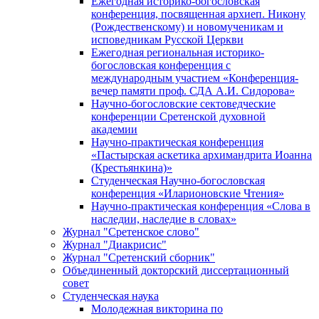
Ежегодная историко-богословская
конференция, посвященная архиеп. Никону
(Рождественскому) и новомученикам и
исповедникам Русской Церкви
Ежегодная региональная историко-
богословская конференция с
международным участием «Конференция-
вечер памяти проф. СДА А.И. Сидорова»
Научно-богословские сектоведческие
конференции Сретенской духовной
академии
Научно-практическая конференция
«Пастырская аскетика архимандрита Иоанна
(Крестьянкина)»
Студенческая Научно-богословская
конференция «Иларионовские Чтения»
Научно-практическая конференция «Cлова в
наследии, наследие в словах»
Журнал "Сретенское слово"
Журнал "Диакрисис"
Журнал "Сретенский сборник"
Объединенный докторский диссертационный
совет
Студенческая наука
Молодежная викторина по