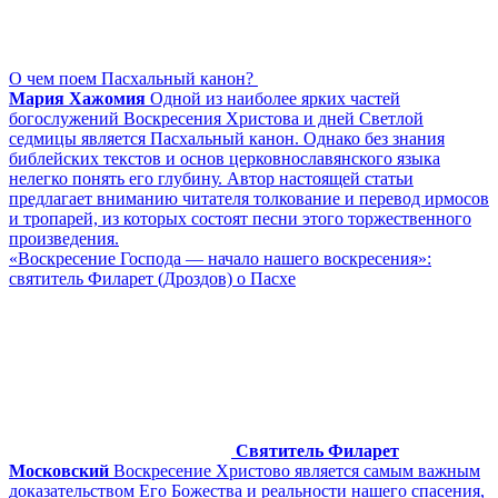
О чем поем Пасхальный канон?
Мария Хажомия
Одной из наиболее ярких частей
богослужений Воскресения Христова и дней Светлой
седмицы является Пасхальный канон. Однако без знания
библейских текстов и основ церковнославянского языка
нелегко понять его глубину. Автор настоящей статьи
предлагает вниманию читателя толкование и перевод ирмосов
и тропарей, из которых состоят песни этого торжественного
произведения.
«Воскресение Господа — начало нашего воскресения»:
святитель Филарет (Дроздов) о Пасхе
Святитель Филарет
Московский
Воскресение Христово является самым важным
доказательством Его Божества и реальности нашего спасения,