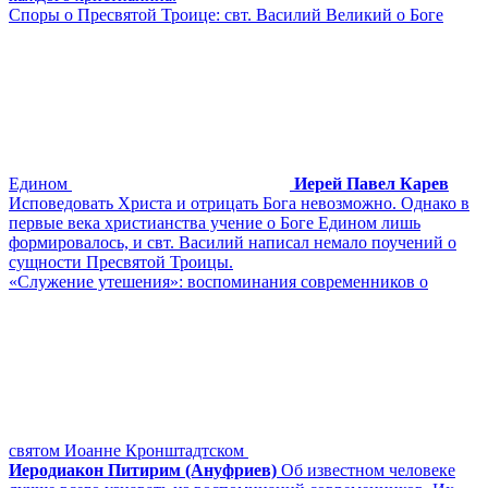
Споры о Пресвятой Троице: свт. Василий Великий о Боге
Едином
Иерей Павел Карев
Исповедовать Христа и отрицать Бога невозможно. Однако в
первые века христианства учение о Боге Едином лишь
формировалось, и свт. Василий написал немало поучений о
сущности Пресвятой Троицы.
«Служение утешения»: воспоминания современников о
святом Иоанне Кронштадтском
Иеродиакон Питирим (Ануфриев)
Об известном человеке