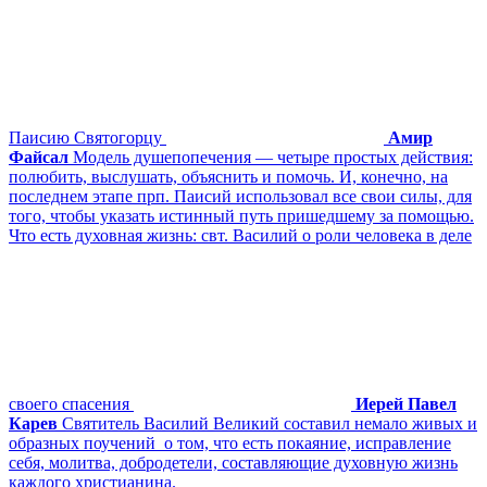
Паисию Святогорцу
Амир
Файсал
Модель душепопечения ― четыре простых действия:
полюбить, выслушать, объяснить и помочь. И, конечно, на
последнем этапе прп. Паисий использовал все свои силы, для
того, чтобы указать истинный путь пришедшему за помощью.
Что есть духовная жизнь: свт. Василий о роли человека в деле
своего спасения
Иерей Павел
Карев
Святитель Василий Великий составил немало живых и
образных поучений о том, что есть покаяние, исправление
себя, молитва, добродетели, составляющие духовную жизнь
каждого христианина.