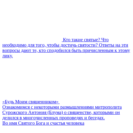
Кто такие святые? Что
необходимо для того, чтобы достичь святости? Ответы на эти
вопросы дают те, кто сподобился быть причисленным к этому
лику.
«Будь Моим священником»
Ознакомимся с некоторыми размышлениями митрополита
Сурожского Антония (Блума) о священстве, которыми он
делился в многочисленных проповедях и беседах.
Во имя Святого Бога и счастья человека