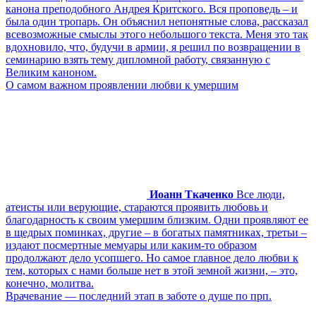
канона преподобного Андрея Критского. Вся проповедь – и
была один тропарь. Он объяснил непонятные слова, рассказал
всевозможные смыслы этого небольшого текста. Меня это так
вдохновило, что, будучи в армии, я решил по возвращении в
семинарию взять тему дипломной работу, связанную с
Великим каноном.
О самом важном проявлении любви к умершим
Иоанн Ткаченко
Все люди,
атеисты или верующие, стараются проявить любовь и
благодарность к своим умершим близким. Одни проявляют ее
в щедрых поминках, другие – в богатых памятниках, третьи –
издают посмертные мемуары или каким-то образом
продолжают дело усопшего. Но самое главное дело любви к
тем, которых с нами больше нет в этой земной жизни, – это,
конечно, молитва.
Врачевание ― последний этап в заботе о душе по прп.