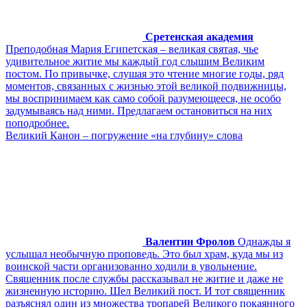
Сретенская академия
Преподобная Мария Египетская – великая святая, чье
удивительное житие мы каждый год слышим Великим
постом. По привычке, слушая это чтение многие годы, ряд
моментов, связанных с жизнью этой великой подвижницы,
мы воспринимаем как само собой разумеющееся, не особо
задумываясь над ними. Предлагаем остановиться на них
поподробнее.
Великий Канон – погружение «на глубину» слова
Валентин Фролов
Однажды я
услышал необычную проповедь. Это был храм, куда мы из
воинской части организованно ходили в увольнение.
Священник после службы рассказывал не житие и даже не
жизненную историю. Шел Великий пост. И тот священник
разъяснял один из множества тропарей Великого покаянного