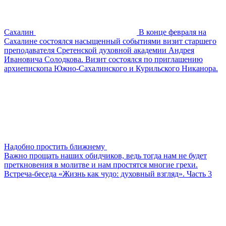
Сахалин
В конце февраля на
Сахалине состоялся насыщенный событиями визит старшего
преподавателя Сретенской духовной академии Андрея
Ивановича Солодкова. Визит состоялся по приглашению
архиепископа Южно-Сахалинского и Курильского Никанора.
Надобно простить ближнему
Важно прощать наших обидчиков, ведь тогда нам не будет
преткновения в молитве и нам простятся многие грехи.
Встреча-беседа «Жизнь как чудо: духовный взгляд». Часть 3