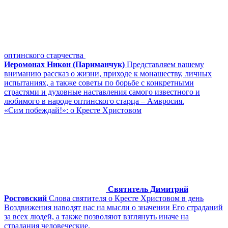
оптинского старчества
Иеромонах Никон (Париманчук)
Представляем вашему
вниманию рассказ о жизни, приходе к монашеству, личных
испытаниях, а также советы по борьбе с конкретными
страстями и духовные наставления самого известного и
любимого в народе оптинского старца – Амвросия.
«Сим побеждай!»: о Кресте Христовом
Святитель Димитрий
Ростовский
Слова святителя о Кресте Христовом в день
Воздвижения наводят нас на мысли о значении Его страданий
за всех людей, а также позволяют взглянуть иначе на
страдания человеческие.