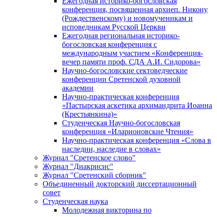
Ежегодная историко-богословская
конференция, посвященная архиеп. Никону
(Рождественскому) и новомученикам и
исповедникам Русской Церкви
Ежегодная региональная историко-
богословская конференция с
международным участием «Конференция-
вечер памяти проф. СДА А.И. Сидорова»
Научно-богословские сектоведческие
конференции Сретенской духовной
академии
Научно-практическая конференция
«Пастырская аскетика архимандрита Иоанна
(Крестьянкина)»
Студенческая Научно-богословская
конференция «Иларионовские Чтения»
Научно-практическая конференция «Cлова в
наследии, наследие в словах»
Журнал "Сретенское слово"
Журнал "Диакрисис"
Журнал "Сретенский сборник"
Объединенный докторский диссертационный
совет
Студенческая наука
Молодежная викторина по