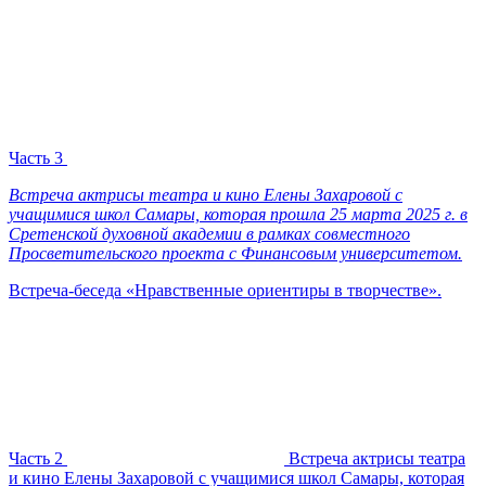
Часть 3
Встреча актрисы театра и кино Елены Захаровой с
учащимися школ Самары, которая прошла 25 марта 2025 г. в
Сретенской духовной академии в рамках совместного
Просветительского проекта с Финансовым университетом.
Встреча-беседа «Нравственные ориентиры в творчестве».
Часть 2
Встреча актрисы театра
и кино Елены Захаровой с учащимися школ Самары, которая