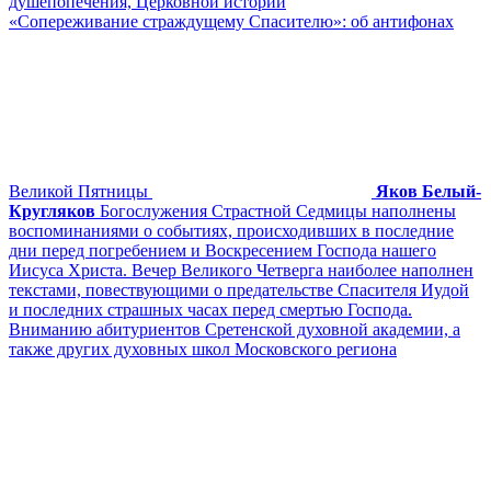
душепопечения, Церковной истории
«Сопереживание страждущему Спасителю»: об антифонах
Великой Пятницы
Яков Белый-
Кругляков
Богослужения Страстной Седмицы наполнены
воспоминаниями о событиях, происходивших в последние
дни перед погребением и Воскресением Господа нашего
Иисуса Христа. Вечер Великого Четверга наиболее наполнен
текстами, повествующими о предательстве Спасителя Иудой
и последних страшных часах перед смертью Господа.
Вниманию абитуриентов Сретенской духовной академии, а
также других духовных школ Московского региона