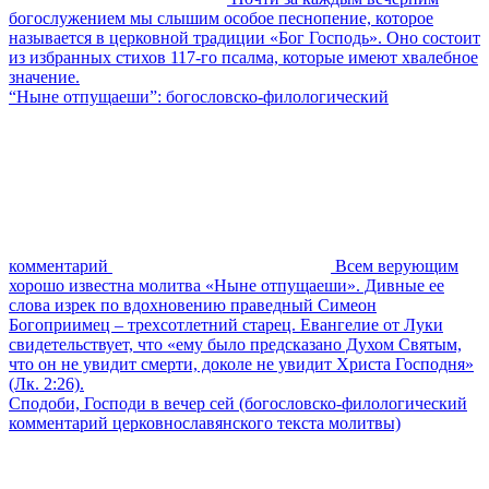
богослужением мы слышим особое песнопение, которое
называется в церковной традиции «Бог Господь». Оно состоит
из избранных стихов 117-го псалма, которые имеют хвалебное
значение.
“Ныне отпущаеши”: богословско-филологический
комментарий
Всем верующим
хорошо известна молитва «Ныне отпущаеши». Дивные ее
слова изрек по вдохновению праведный Симеон
Богоприимец – трехсотлетний старец. Евангелие от Луки
свидетельствует, что «ему было предсказано Духом Святым,
что он не увидит смерти, доколе не увидит Христа Господня»
(Лк. 2:26).
Сподоби, Господи в вечер сей (богословско-филологический
комментарий церковнославянского текста молитвы)