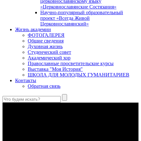
церковнославянскому языку
«Церковнославянские Состязания»
Научно-популярный образовательный
проект «Всегда Живой
Церковнославянский»
Жизнь академии
ФОТОГАЛЕРЕЯ
Общие сведения
Духовная жизнь
Студенческий совет
Академический хор
Православные просветительские курсы
Выставка "Моя История"
ШКОЛА ДЛЯ МОЛОДЫХ ГУМАНИТАРИЕВ
Контакты
Обратная связь
Святые страстотерпцы Борис и Глеб: к истории канонизации
и написания житий
Первыми русскими святыми, прославленными Церковью,
стали благоверные князья Борис и Глеб.
Праведный Феодор Ушаков: «Смерть предпочитаю я
бесчестному служению»
В Федоре Ушакове гармонично соединились железная