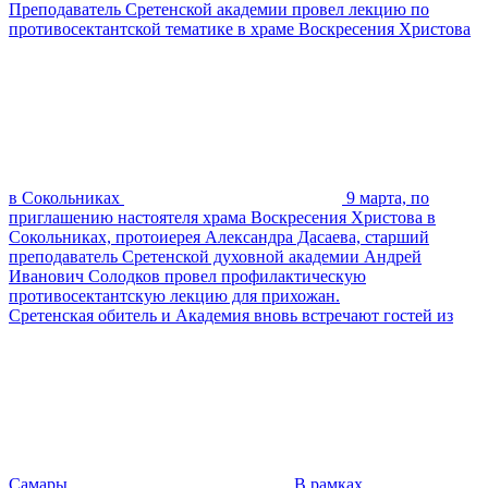
Преподаватель Сретенской академии провел лекцию по
противосектантской тематике в храме Воскресения Христова
в Сокольниках
9 марта, по
приглашению настоятеля храма Воскресения Христова в
Сокольниках, протоиерея Александра Дасаева, старший
преподаватель Сретенской духовной академии Андрей
Иванович Солодков провел профилактическую
противосектантскую лекцию для прихожан.
Сретенская обитель и Академия вновь встречают гостей из
Самары
В рамках