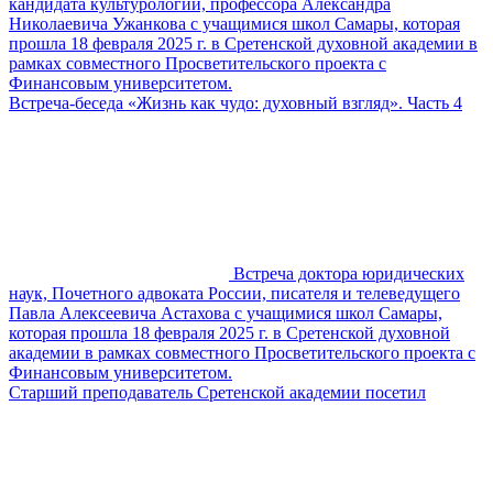
кандидата культурологии, профессора Александра
Николаевича Ужанкова с учащимися школ Самары, которая
прошла 18 февраля 2025 г. в Сретенской духовной академии в
рамках совместного Просветительского проекта с
Финансовым университетом.
Встреча-беседа «Жизнь как чудо: духовный взгляд». Часть 4
Встреча доктора юридических
наук, Почетного адвоката России, писателя и телеведущего
Павла Алексеевича Астахова с учащимися школ Самары,
которая прошла 18 февраля 2025 г. в Сретенской духовной
академии в рамках совместного Просветительского проекта с
Финансовым университетом.
Старший преподаватель Сретенской академии посетил