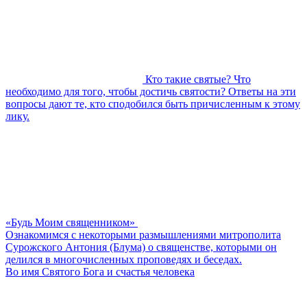
Кто такие святые? Что
необходимо для того, чтобы достичь святости? Ответы на эти
вопросы дают те, кто сподобился быть причисленным к этому
лику.
«Будь Моим священником»
Ознакомимся с некоторыми размышлениями митрополита
Сурожского Антония (Блума) о священстве, которыми он
делился в многочисленных проповедях и беседах.
Во имя Святого Бога и счастья человека