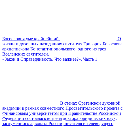
Богословия уме крайнейший
О
жизни и духовных назиданиях святителя Григория Богослова,
архиепископа Константинопольского, одного из трех
Вселенских святителей.
«Закон и Справедливость. Что важнее?». Часть 1
В стенах Сретенской духовной
академии в рамках совместного Просветительского проекта с
Финансовым университетом при Правительстве Российской
Федерации состоялась встреча доктора юридических наук,
заслуженного адвоката России, писателя и телеведущего