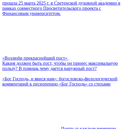
прошла 25 марта 2025 г. в Сретенской духовной академии в
рамках совместного Просветительского проекта с
Финансовым университетом.
«Возлюби прекраснейший пост»
Каким должен быть пост, чтобы он принес максимальную
пользу? В помощь чему дается наружный пост?
«Бог Господь, и явися нам»: богословско-филологический
комментарий к песнопению «Бог Господь» со стихами
Почти за каждым вечерним