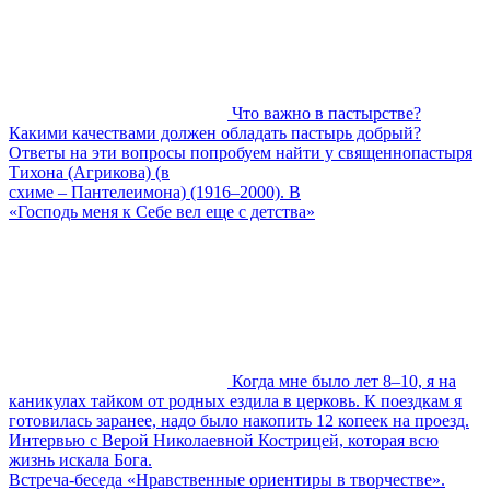
Что важно в пастырстве?
Какими качествами должен обладать пастырь добрый?
Ответы на эти вопросы попробуем найти у священнопастыря
Тихона (Агрикова) (в
схиме – Пантелеимона) (1916–2000). В
«Господь меня к Себе вел еще с детства»
Когда мне было лет 8–10, я на
каникулах тайком от родных ездила в церковь. К поездкам я
готовилась заранее, надо было накопить 12 копеек на проезд.
Интервью с Верой Николаевной Кострицей, которая всю
жизнь искала Бога.
Встреча-беседа «Нравственные ориентиры в творчестве».