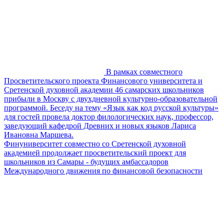
В рамках совместного
Просветительского проекта Финансового университета и
Сретенской духовной академии 46 самарских школьников
прибыли в Москву с двухдневной культурно-образовательной
программой. Беседу на тему «Язык как код русской культуры»
для гостей провела доктор филологических наук, профессор,
заведующий кафедрой Древних и новых языков Лариса
Ивановна Маршева.
Финуниверситет совместно со Сретенской духовной
академией продолжает просветительский проект для
школьников из Самары - будущих амбассадоров
Международного движения по финансовой безопасности