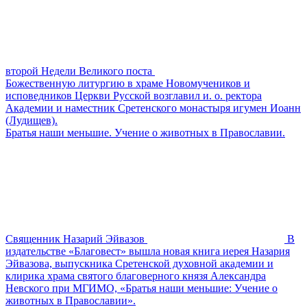
второй Недели Великого поста
Божественную литургию в храме Новомучеников и
исповедников Церкви Русской возглавил и. о. ректора
Академии и наместник Сретенского монастыря игумен Иоанн
(Лудищев).
Братья наши меньшие. Учение о животных в Православии.
Священник Назарий Эйвазов
В
издательстве «Благовест» вышла новая книга иерея Назария
Эйвазова, выпускника Сретенской духовной академии и
клирика храма святого благоверного князя Александра
Невского при МГИМО, «Братья наши меньшие: Учение о
животных в Православии».