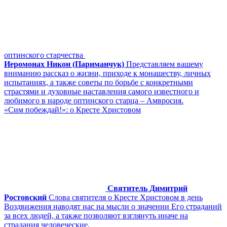
оптинского старчества
Иеромонах Никон (Париманчук)
Представляем вашему
вниманию рассказ о жизни, приходе к монашеству, личных
испытаниях, а также советы по борьбе с конкретными
страстями и духовные наставления самого известного и
любимого в народе оптинского старца – Амвросия.
«Сим побеждай!»: о Кресте Христовом
Святитель Димитрий
Ростовский
Слова святителя о Кресте Христовом в день
Воздвижения наводят нас на мысли о значении Его страданий
за всех людей, а также позволяют взглянуть иначе на
страдания человеческие.