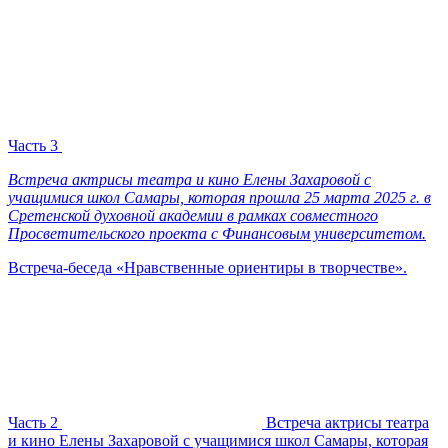
Часть 3
Встреча актрисы театра и кино Елены Захаровой с
учащимися школ Самары, которая прошла 25 марта 2025 г. в
Сретенской духовной академии в рамках совместного
Просветительского проекта с Финансовым университетом.
Встреча-беседа «Нравственные ориентиры в творчестве».
Часть 2
Встреча актрисы театра
и кино Елены Захаровой с учащимися школ Самары, которая