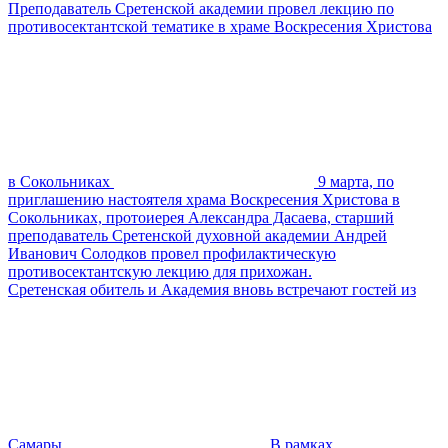
Преподаватель Сретенской академии провел лекцию по
противосектантской тематике в храме Воскресения Христова
в Сокольниках
9 марта, по
приглашению настоятеля храма Воскресения Христова в
Сокольниках, протоиерея Александра Дасаева, старший
преподаватель Сретенской духовной академии Андрей
Иванович Солодков провел профилактическую
противосектантскую лекцию для прихожан.
Сретенская обитель и Академия вновь встречают гостей из
Самары
В рамках