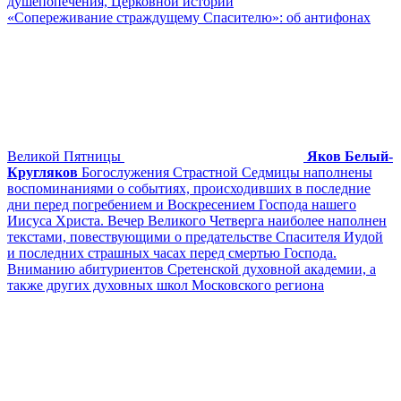
душепопечения, Церковной истории
«Сопереживание страждущему Спасителю»: об антифонах
Великой Пятницы
Яков Белый-
Кругляков
Богослужения Страстной Седмицы наполнены
воспоминаниями о событиях, происходивших в последние
дни перед погребением и Воскресением Господа нашего
Иисуса Христа. Вечер Великого Четверга наиболее наполнен
текстами, повествующими о предательстве Спасителя Иудой
и последних страшных часах перед смертью Господа.
Вниманию абитуриентов Сретенской духовной академии, а
также других духовных школ Московского региона