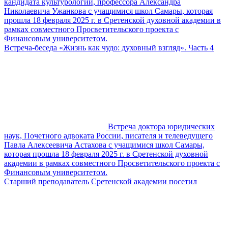
кандидата культурологии, профессора Александра
Николаевича Ужанкова с учащимися школ Самары, которая
прошла 18 февраля 2025 г. в Сретенской духовной академии в
рамках совместного Просветительского проекта с
Финансовым университетом.
Встреча-беседа «Жизнь как чудо: духовный взгляд». Часть 4
Встреча доктора юридических
наук, Почетного адвоката России, писателя и телеведущего
Павла Алексеевича Астахова с учащимися школ Самары,
которая прошла 18 февраля 2025 г. в Сретенской духовной
академии в рамках совместного Просветительского проекта с
Финансовым университетом.
Старший преподаватель Сретенской академии посетил