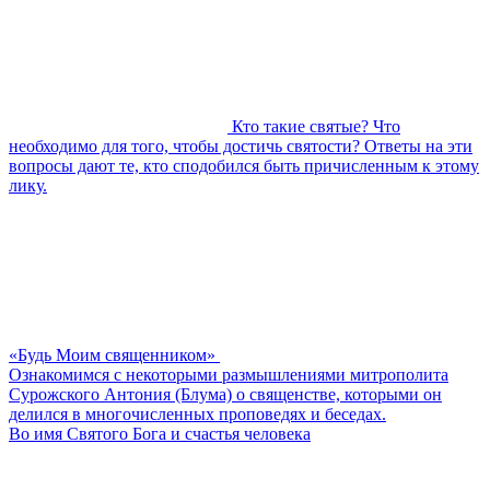
Кто такие святые? Что
необходимо для того, чтобы достичь святости? Ответы на эти
вопросы дают те, кто сподобился быть причисленным к этому
лику.
«Будь Моим священником»
Ознакомимся с некоторыми размышлениями митрополита
Сурожского Антония (Блума) о священстве, которыми он
делился в многочисленных проповедях и беседах.
Во имя Святого Бога и счастья человека