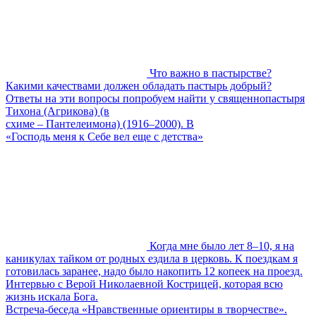
Что важно в пастырстве?
Какими качествами должен обладать пастырь добрый?
Ответы на эти вопросы попробуем найти у священнопастыря
Тихона (Агрикова) (в
схиме – Пантелеимона) (1916–2000). В
«Господь меня к Себе вел еще с детства»
Когда мне было лет 8–10, я на
каникулах тайком от родных ездила в церковь. К поездкам я
готовилась заранее, надо было накопить 12 копеек на проезд.
Интервью с Верой Николаевной Кострицей, которая всю
жизнь искала Бога.
Встреча-беседа «Нравственные ориентиры в творчестве».