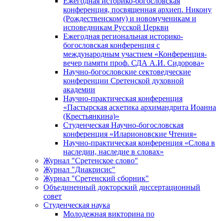
Ежегодная историко-богословская
конференция, посвященная архиеп. Никону
(Рождественскому) и новомученикам и
исповедникам Русской Церкви
Ежегодная региональная историко-
богословская конференция с
международным участием «Конференция-
вечер памяти проф. СДА А.И. Сидорова»
Научно-богословские сектоведческие
конференции Сретенской духовной
академии
Научно-практическая конференция
«Пастырская аскетика архимандрита Иоанна
(Крестьянкина)»
Студенческая Научно-богословская
конференция «Иларионовские Чтения»
Научно-практическая конференция «Cлова в
наследии, наследие в словах»
Журнал "Сретенское слово"
Журнал "Диакрисис"
Журнал "Сретенский сборник"
Объединенный докторский диссертационный
совет
Студенческая наука
Молодежная викторина по