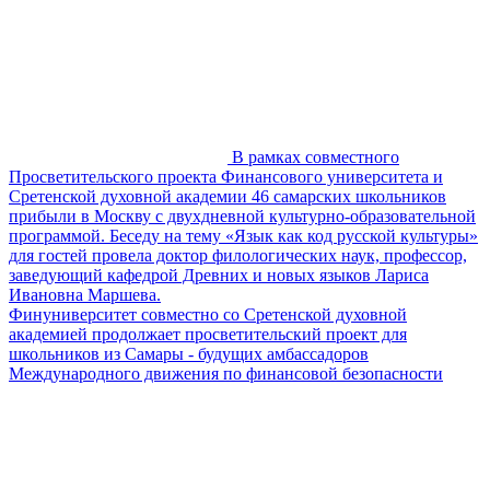
В рамках совместного
Просветительского проекта Финансового университета и
Сретенской духовной академии 46 самарских школьников
прибыли в Москву с двухдневной культурно-образовательной
программой. Беседу на тему «Язык как код русской культуры»
для гостей провела доктор филологических наук, профессор,
заведующий кафедрой Древних и новых языков Лариса
Ивановна Маршева.
Финуниверситет совместно со Сретенской духовной
академией продолжает просветительский проект для
школьников из Самары - будущих амбассадоров
Международного движения по финансовой безопасности