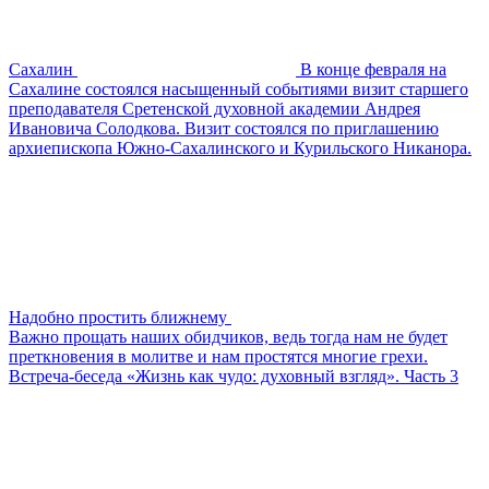
Сахалин
В конце февраля на
Сахалине состоялся насыщенный событиями визит старшего
преподавателя Сретенской духовной академии Андрея
Ивановича Солодкова. Визит состоялся по приглашению
архиепископа Южно-Сахалинского и Курильского Никанора.
Надобно простить ближнему
Важно прощать наших обидчиков, ведь тогда нам не будет
преткновения в молитве и нам простятся многие грехи.
Встреча-беседа «Жизнь как чудо: духовный взгляд». Часть 3