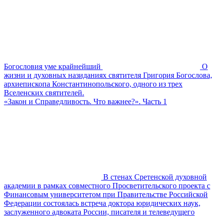
Богословия уме крайнейший
О
жизни и духовных назиданиях святителя Григория Богослова,
архиепископа Константинопольского, одного из трех
Вселенских святителей.
«Закон и Справедливость. Что важнее?». Часть 1
В стенах Сретенской духовной
академии в рамках совместного Просветительского проекта с
Финансовым университетом при Правительстве Российской
Федерации состоялась встреча доктора юридических наук,
заслуженного адвоката России, писателя и телеведущего