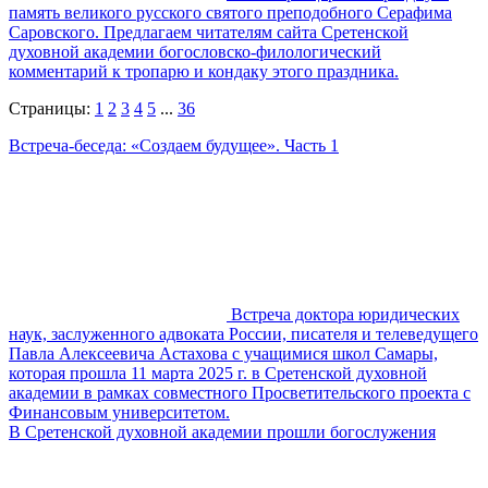
память великого русского святого преподобного Серафима
Саровского. Предлагаем читателям сайта Сретенской
духовной академии богословско-филологический
комментарий к тропарю и кондаку этого праздника.
Страницы:
1
2
3
4
5
...
36
Встреча-беседа: «Создаем будущее». Часть 1
Встреча доктора юридических
наук, заслуженного адвоката России, писателя и телеведущего
Павла Алексеевича Астахова с учащимися школ Самары,
которая прошла 11 марта 2025 г. в Сретенской духовной
академии в рамках совместного Просветительского проекта с
Финансовым университетом.
В Сретенской духовной академии прошли богослужения