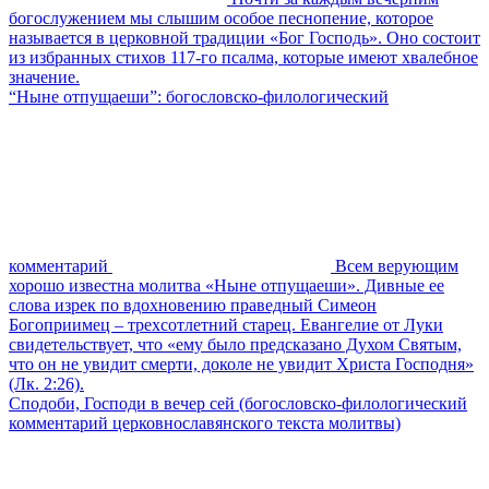
богослужением мы слышим особое песнопение, которое
называется в церковной традиции «Бог Господь». Оно состоит
из избранных стихов 117-го псалма, которые имеют хвалебное
значение.
“Ныне отпущаеши”: богословско-филологический
комментарий
Всем верующим
хорошо известна молитва «Ныне отпущаеши». Дивные ее
слова изрек по вдохновению праведный Симеон
Богоприимец – трехсотлетний старец. Евангелие от Луки
свидетельствует, что «ему было предсказано Духом Святым,
что он не увидит смерти, доколе не увидит Христа Господня»
(Лк. 2:26).
Сподоби, Господи в вечер сей (богословско-филологический
комментарий церковнославянского текста молитвы)