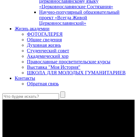
церковнославянскому языку
«Церковнославянские Состязания»
Научно-популярный образовательный
проект «Всегда Живой
Церковнославянский»
Жизнь академии
ФОТОГАЛЕРЕЯ
Общие сведения
Духовная жизнь
Студенческий совет
Академический хор
Православные просветительские курсы
Выставка "Моя История"
ШКОЛА ДЛЯ МОЛОДЫХ ГУМАНИТАРИЕВ
Контакты
Обратная связь
Святые страстотерпцы Борис и Глеб: к истории канонизации
и написания житий
Первыми русскими святыми, прославленными Церковью,
стали благоверные князья Борис и Глеб.
Праведный Феодор Ушаков: «Смерть предпочитаю я
бесчестному служению»
В Федоре Ушакове гармонично соединились железная