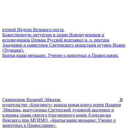
второй Недели Великого поста
Божественную литургию в храме Новомучеников и
исповедников Церкви Русской возглавил и. о. ректора
Академии и наместник Сретенского монастыря игумен Иоанн
(Лудищев).
Братья наши меньшие. Учение о животных в Православии.
Священник Назарий Эйвазов
В
издательстве «Благовест» вышла новая книга иерея Назария
Эйвазова, выпускника Сретенской духовной академии и
клирика храма святого благоверного князя Александра
Невского при МГИМО, «Братья наши меньшие: Учение о
животных в Православии».