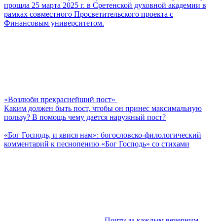
прошла 25 марта 2025 г. в Сретенской духовной академии в
рамках совместного Просветительского проекта с
Финансовым университетом.
«Возлюби прекраснейший пост»
Каким должен быть пост, чтобы он принес максимальную
пользу? В помощь чему дается наружный пост?
«Бог Господь, и явися нам»: богословско-филологический
комментарий к песнопению «Бог Господь» со стихами
Почти за каждым вечерним