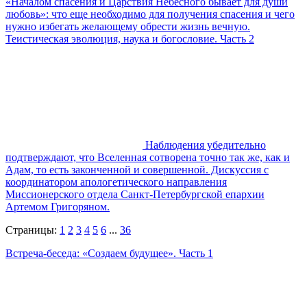
«Началом спасения и Царствия Небесного бывает для души
любовь»: что еще необходимо для получения спасения и чего
нужно избегать желающему обрести жизнь вечную.
Теистическая эволюция, наука и богословие. Часть 2
Наблюдения убедительно
подтверждают, что Вселенная сотворена точно так же, как и
Адам, то есть законченной и совершенной. Дискуссия с
координатором апологетического направления
Миссионерского отдела Санкт-Петербургской епархии
Артемом Григоряном.
Страницы:
1
2
3
4
5
6
...
36
Встреча-беседа: «Создаем будущее». Часть 1