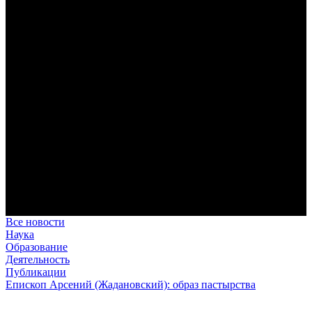
дисциплина корабельного командира, гениальный
стратегический дар флотоводца, жертвенное милосердие
благотворителя и кротость истинного молитвенника.
Этимология имени Исидора Севильского и передача греко-
римской культуры в вестготской Испании. Часть 1
Анализ наиболее известного произведения епископа Севильи
раскрывает как оценку и использование классической
римской культуры в зарождающемся «варварском»
королевстве, так и представления о мире и обществе того
времени.
Пророк Иезекииль: три важных урока от святого
Пророк Иезекииль жил задолго до Рождества Христова, но
уже тогда говорил с Богом на языке Нового Завета и имел
откровения о судьбах человечества.
Предназначение человека в отношении к окружающему миру
Человек, в определенном смысле, является формирующим
принципом всего земного бытия.
Все новости
Наука
Образование
Деятельность
Публикации
Епископ Арсений (Жадановский): образ пастырства