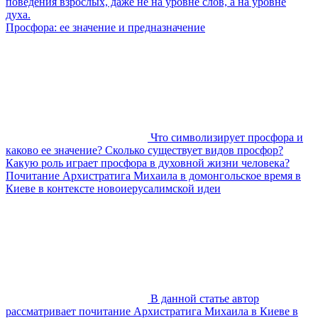
поведения взрослых, даже не на уровне слов, а на уровне
духа.
Просфора: ее значение и предназначение
Что символизирует просфора и
каково ее значение? Сколько существует видов просфор?
Какую роль играет просфора в духовной жизни человека?
Почитание Архистратига Михаила в домонгольское время в
Киеве в контексте новоиерусалимской идеи
В данной статье автор
рассматривает почитание Архистратига Михаила в Киеве в