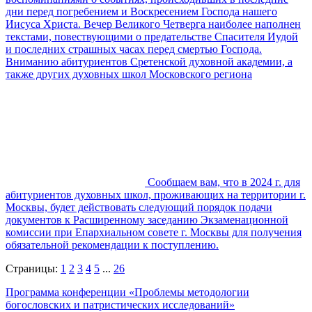
дни перед погребением и Воскресением Господа нашего
Иисуса Христа. Вечер Великого Четверга наиболее наполнен
текстами, повествующими о предательстве Спасителя Иудой
и последних страшных часах перед смертью Господа.
Вниманию абитуриентов Сретенской духовной академии, а
также других духовных школ Московского региона
Сообщаем вам, что в 2024 г. для
абитуриентов духовных школ, проживающих на территории г.
Москвы, будет действовать следующий порядок подачи
документов к Расширенному заседанию Экзаменационной
комиссии при Епархиальном совете г. Москвы для получения
обязательной рекомендации к поступлению.
Страницы:
1
2
3
4
5
...
26
Программа конференции «Проблемы методологии
богословских и патристических исследований»