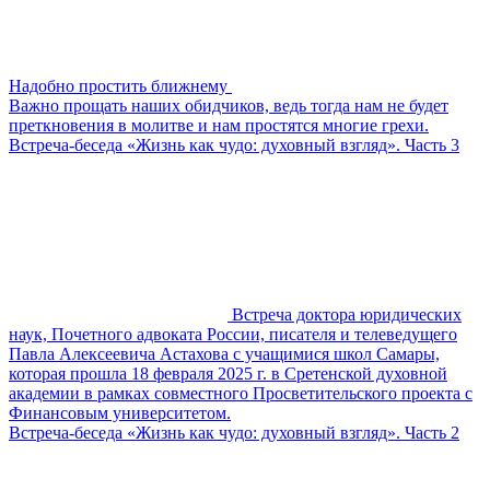
Надобно простить ближнему
Важно прощать наших обидчиков, ведь тогда нам не будет
преткновения в молитве и нам простятся многие грехи.
Встреча-беседа «Жизнь как чудо: духовный взгляд». Часть 3
Встреча доктора юридических
наук, Почетного адвоката России, писателя и телеведущего
Павла Алексеевича Астахова с учащимися школ Самары,
которая прошла 18 февраля 2025 г. в Сретенской духовной
академии в рамках совместного Просветительского проекта с
Финансовым университетом.
Встреча-беседа «Жизнь как чудо: духовный взгляд». Часть 2