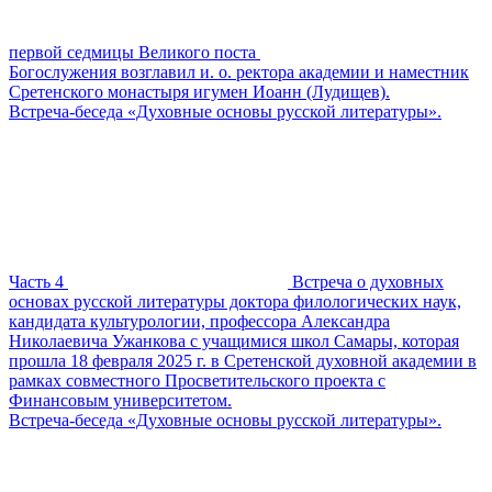
первой седмицы Великого поста
Богослужения возглавил и. о. ректора академии и наместник
Сретенского монастыря игумен Иоанн (Лудищев).
Встреча-беседа «Духовные основы русской литературы».
Часть 4
Встреча о духовных
основах русской литературы доктора филологических наук,
кандидата культурологии, профессора Александра
Николаевича Ужанкова с учащимися школ Самары, которая
прошла 18 февраля 2025 г. в Сретенской духовной академии в
рамках совместного Просветительского проекта с
Финансовым университетом.
Встреча-беседа «Духовные основы русской литературы».