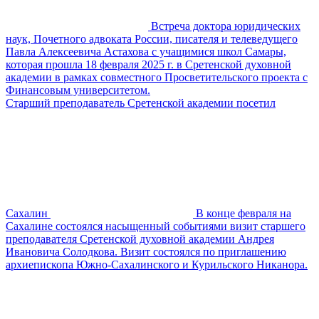
Встреча доктора юридических
наук, Почетного адвоката России, писателя и телеведущего
Павла Алексеевича Астахова с учащимися школ Самары,
которая прошла 18 февраля 2025 г. в Сретенской духовной
академии в рамках совместного Просветительского проекта с
Финансовым университетом.
Старший преподаватель Сретенской академии посетил
Сахалин
В конце февраля на
Сахалине состоялся насыщенный событиями визит старшего
преподавателя Сретенской духовной академии Андрея
Ивановича Солодкова. Визит состоялся по приглашению
архиепископа Южно-Сахалинского и Курильского Никанора.