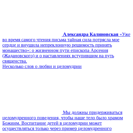
Александра Калиновская
«Уже
во время самого чтения письма тайная сила потрясла мое
сердце и внушила непреклонную решимость принять
монашество»: о жизненном пути епископа Арсения
(Жадановского) и о наставлениях вступившим на путь
священства.
Несколько слов о любви и целомудрии
Мы должны придерживаться
целомудренного поведения, чтобы наше тело было храмом
Божиим. Воспитание детей в целомудрии может
осуществляться только через пример целомудренного