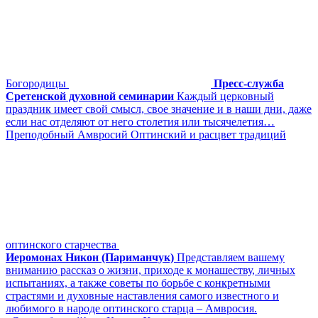
Богородицы
Пресс-служба
Сретенской духовной семинарии
Каждый церковный
праздник имеет свой смысл, свое значение и в наши дни, даже
если нас отделяют от него столетия или тысячелетия…
Преподобный Амвросий Оптинский и расцвет традиций
оптинского старчества
Иеромонах Никон (Париманчук)
Представляем вашему
вниманию рассказ о жизни, приходе к монашеству, личных
испытаниях, а также советы по борьбе с конкретными
страстями и духовные наставления самого известного и
любимого в народе оптинского старца – Амвросия.