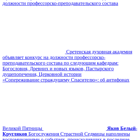
должности профессорско-преподавательского состава
Сретенская духовная академия
объявляет конкурс на должности профессорско-
преподавательского состава по следующим кафедрам:
Богословия, Древних и новых языков, Пастырского
душепопечения, Церковной истории
«Сопереживание страждущему Спасителю»: об антифонах
Великой Пятницы
Яков Белый-
Кругляков
Богослужения Страстной Седмицы наполнены
воспоминаниями о событиях, происходивших в последние