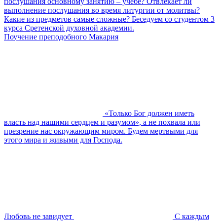
послушания основному занятию – учебе? Отвлекает ли
выполнение послушания во время литургии от молитвы?
Какие из предметов самые сложные? Беседуем со студентом 3
курса Сретенской духовной академии.
Поучение преподобного Макария
«Только Бог должен иметь
власть над нашими сердцем и разумом», а не похвала или
презрение нас окружающим миром. Будем мертвыми для
этого мира и живыми для Господа.
Любовь не завидует
С каждым