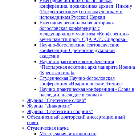
Ежегодная историко-богословская
конференция, посвященная архиеп. Никону
(Рождественскому) и новомученикам и
исповедникам Русской Церкви
Ежегодная региональная историко-
богословская конференция с
международным участием «Конференция-
вечер памяти проф. СДА А.И. Сидорова»
Научно-богословские сектоведческие
конференции Сретенской духовной
академии
Научно-практическая конференция
«Пастырская аскетика архимандрита Иоанна
(Крестьянкина)»
Студенческая Научно-богословская
конференция «Иларионовские Чтения»
Научно-практическая конференция «Cлова в
наследии, наследие в словах»
Журнал "Сретенское слово"
Журнал "Диакрисис"
Журнал "Сретенский сборник"
Объединенный докторский диссертационный
совет
Студенческая наука
Молодежная викторина по