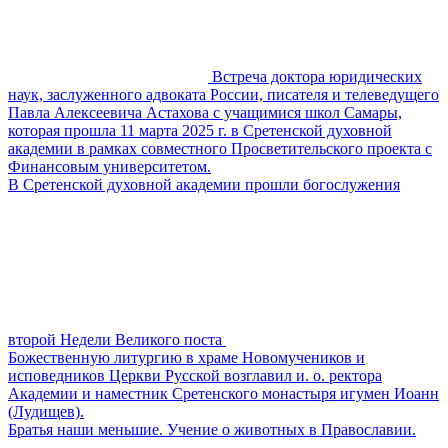
Встреча доктора юридических
наук, заслуженного адвоката России, писателя и телеведущего
Павла Алексеевича Астахова с учащимися школ Самары,
которая прошла 11 марта 2025 г. в Сретенской духовной
академии в рамках совместного Просветительского проекта с
Финансовым университетом.
В Сретенской духовной академии прошли богослужения
второй Недели Великого поста
Божественную литургию в храме Новомучеников и
исповедников Церкви Русской возглавил и. о. ректора
Академии и наместник Сретенского монастыря игумен Иоанн
(Лудищев).
Братья наши меньшие. Учение о животных в Православии.