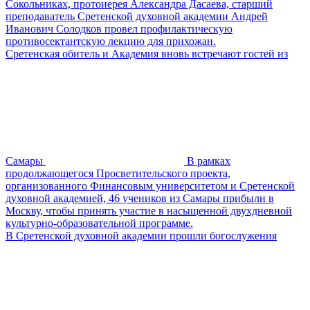
Сокольниках, протоиерея Александра Дасаева, старший
преподаватель Сретенской духовной академии Андрей
Иванович Солодков провел профилактическую
противосектантскую лекцию для прихожан.
Сретенская обитель и Академия вновь встречают гостей из
Самары
В рамках
продолжающегося Просветительского проекта,
организованного Финансовым университетом и Сретенской
духовной академией, 46 учеников из Самары прибыли в
Москву, чтобы принять участие в насыщенной двухдневной
культурно-образовательной программе.
В Сретенской духовной академии прошли богослужения