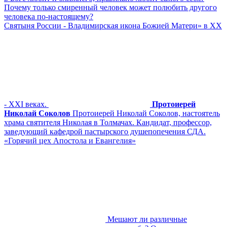
Почему только смиренный человек может полюбить другого
человека по-настоящему?
Cвятыня России - Владимирская икона Божией Матери» в XX
- XXI веках.
Протоиерей
Николай Соколов
Протоиерей Николай Соколов, настоятель
храма святителя Николая в Толмачах. Кандидат, профессор,
заведующий кафедрой пастырского душепопечения СДА.
«Горячий цех Апостола и Евангелия»
Мешают ли различные