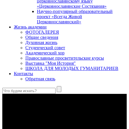
церковнославянскому языку
«Церковнославянские Состязания»
Научно-популярный образовательный
проект «Всегда Живой
Церковнославянский»
Жизнь академии
ФОТОГАЛЕРЕЯ
Общие сведения
Духовная жизнь
Студенческий совет
Академический хор
Православные просветительские курсы
Выставка "Моя История"
ШКОЛА ДЛЯ МОЛОДЫХ ГУМАНИТАРИЕВ
Контакты
Обратная связь
Святые страстотерпцы Борис и Глеб: к истории канонизации
и написания житий
Первыми русскими святыми, прославленными Церковью,
стали благоверные князья Борис и Глеб.
Праведный Феодор Ушаков: «Смерть предпочитаю я
бесчестному служению»
В Федоре Ушакове гармонично соединились железная