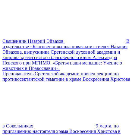
Священник Назарий Эйвазов
В
издательстве «Благовест» вышла новая книга иерея Назария
Эйвазова, выпускника Сретенской духовной академии и
клирика храма святого благоверного князя Александра
Невского при МГИМО, «Братья наши меньшие: Учение о
животных в Православии».
Преподаватель Сретенской академии провел лекцию по
противосектантской тематике в храме Воскресения Христова
в Сокольниках
9 марта, по
приглашению настоятеля храма Воскресения Христова в