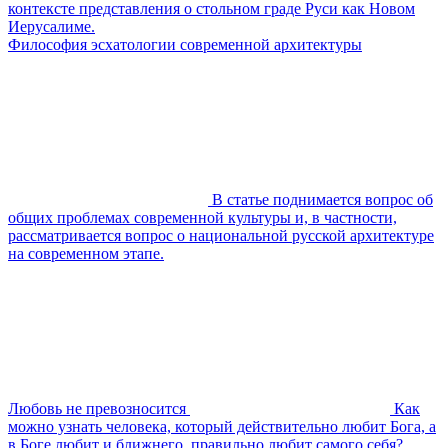
контексте представления о стольном граде Руси как Новом
Иерусалиме.
Философия эсхатологии современной архитектуры
В статье поднимается вопрос об
общих проблемах современной культуры и, в частности,
рассматривается вопрос о национальной русской архитектуре
на современном этапе.
Любовь не превозносится
Как
можно узнать человека, который действительно любит Бога, а
в Боге любит и ближнего, правильно любит самого себя?