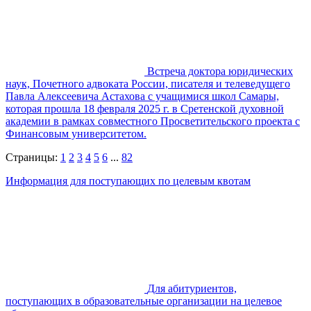
Встреча доктора юридических
наук, Почетного адвоката России, писателя и телеведущего
Павла Алексеевича Астахова с учащимися школ Самары,
которая прошла 18 февраля 2025 г. в Сретенской духовной
академии в рамках совместного Просветительского проекта с
Финансовым университетом.
Страницы:
1
2
3
4
5
6
...
82
Информация для поступающих по целевым квотам
Для абитуриентов,
поступающих в образовательные организации на целевое