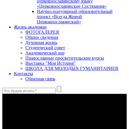
церковнославянскому языку
«Церковнославянские Состязания»
Научно-популярный образовательный
проект «Всегда Живой
Церковнославянский»
Жизнь академии
ФОТОГАЛЕРЕЯ
Общие сведения
Духовная жизнь
Студенческий совет
Академический хор
Православные просветительские курсы
Выставка "Моя История"
ШКОЛА ДЛЯ МОЛОДЫХ ГУМАНИТАРИЕВ
Контакты
Обратная связь
Святые страстотерпцы Борис и Глеб: к истории канонизации
и написания житий
Первыми русскими святыми, прославленными Церковью,
стали благоверные князья Борис и Глеб.
Праведный Феодор Ушаков: «Смерть предпочитаю я
бесчестному служению»
В Федоре Ушакове гармонично соединились железная