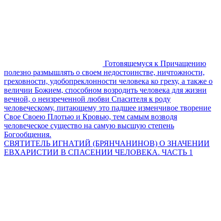
Готовящемуся к Причащению
полезно размышлять о своем недостоинстве, ничтожности,
греховности, удобопреклонности человека ко греху, а также о
величии Божием, способном возродить человека для жизни
вечной, о неизреченной любви Спасителя к роду
человеческому, питающему это падшее изменчивое творение
Свое Своею Плотью и Кровью, тем самым возводя
человеческое существо на самую высшую степень
Богообщения.
СВЯТИТЕЛЬ ИГНАТИЙ (БРЯНЧАНИНОВ) О ЗНАЧЕНИИ
ЕВХАРИСТИИ В СПАСЕНИИ ЧЕЛОВЕКА. ЧАСТЬ 1