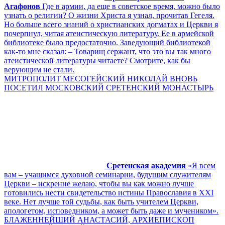
Агафонов
Где в армии, да еще в советское время, можно было
узнать о религии? О жизни Христа я узнал, прочитав Гегеля.
Но больше всего знаний о христианских догматах и Церкви я
почерпнул, читая атеистическую литературу. Ее в армейской
библиотеке было предостаточно. Заведующий библиотекой
как-то мне сказал: – Товарищ сержант, что это вы так много
атеистической литературы читаете? Смотрите, как бы
верующим не стали.
МИТРОПОЛИТ МЕСОГЕЙСКИЙ НИКОЛАЙ ВНОВЬ
ПОСЕТИЛ МОСКОВСКИЙ СРЕТЕНСКИЙ МОНАСТЫРЬ
Сретенская академия
«Я всем
вам – учащимся духовной семинарии, будущим служителям
Церкви – искренне желаю, чтобы вы как можно лучше
готовились нести свидетельство истины Православия в XXI
веке. Нет лучше той судьбы, как быть учителем Церкви,
апологетом, исповедником, а может быть даже и мучеником».
БЛАЖЕННЕЙШИЙ АНАСТАСИЙ, АРХИЕПИСКОП