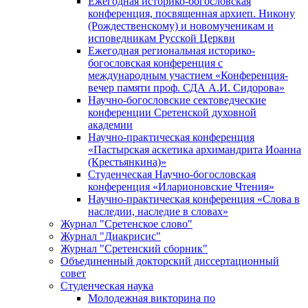
Ежегодная историко-богословская
конференция, посвященная архиеп. Никону
(Рождественскому) и новомученикам и
исповедникам Русской Церкви
Ежегодная региональная историко-
богословская конференция с
международным участием «Конференция-
вечер памяти проф. СДА А.И. Сидорова»
Научно-богословские сектоведческие
конференции Сретенской духовной
академии
Научно-практическая конференция
«Пастырская аскетика архимандрита Иоанна
(Крестьянкина)»
Студенческая Научно-богословская
конференция «Иларионовские Чтения»
Научно-практическая конференция «Cлова в
наследии, наследие в словах»
Журнал "Сретенское слово"
Журнал "Диакрисис"
Журнал "Сретенский сборник"
Объединенный докторский диссертационный
совет
Студенческая наука
Молодежная викторина по