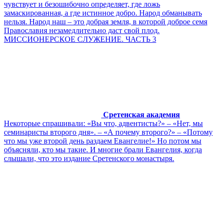
чувствует и безошибочно определяет, где ложь
замаскированная, а где истинное добро. Народ обманывать
нельзя. Народ наш – это добрая земля, в которой доброе семя
Православия незамедлительно даст свой плод.
МИССИОНЕРСКОЕ СЛУЖЕНИЕ. ЧАСТЬ 3
Сретенская академия
Некоторые спрашивали: «Вы что, адвентисты?» – «Нет, мы
семинаристы второго дня». – «А почему второго?» – «Потому
что мы уже второй день раздаем Евангелие!» Но потом мы
объясняли, кто мы такие. И многие брали Евангелия, когда
слышали, что это издание Сретенского монастыря.