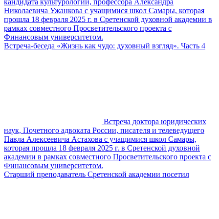
кандидата культурологии, профессора Александра
Николаевича Ужанкова с учащимися школ Самары, которая
прошла 18 февраля 2025 г. в Сретенской духовной академии в
рамках совместного Просветительского проекта с
Финансовым университетом.
Встреча-беседа «Жизнь как чудо: духовный взгляд». Часть 4
Встреча доктора юридических
наук, Почетного адвоката России, писателя и телеведущего
Павла Алексеевича Астахова с учащимися школ Самары,
которая прошла 18 февраля 2025 г. в Сретенской духовной
академии в рамках совместного Просветительского проекта с
Финансовым университетом.
Старший преподаватель Сретенской академии посетил