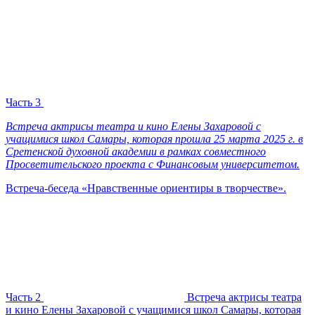
Часть 3
Встреча актрисы театра и кино Елены Захаровой с
учащимися школ Самары, которая прошла 25 марта 2025 г. в
Сретенской духовной академии в рамках совместного
Просветительского проекта с Финансовым университетом.
Встреча-беседа «Нравственные ориентиры в творчестве».
Часть 2
Встреча актрисы театра
и кино Елены Захаровой с учащимися школ Самары, которая