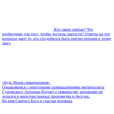
Кто такие святые? Что
необходимо для того, чтобы достичь святости? Ответы на эти
вопросы дают те, кто сподобился быть причисленным к этому
лику.
«Будь Моим священником»
Ознакомимся с некоторыми размышлениями митрополита
Сурожского Антония (Блума) о священстве, которыми он
делился в многочисленных проповедях и беседах.
Во имя Святого Бога и счастья человека