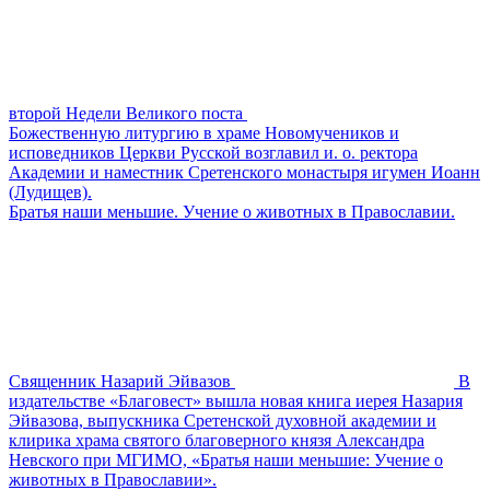
второй Недели Великого поста
Божественную литургию в храме Новомучеников и
исповедников Церкви Русской возглавил и. о. ректора
Академии и наместник Сретенского монастыря игумен Иоанн
(Лудищев).
Братья наши меньшие. Учение о животных в Православии.
Священник Назарий Эйвазов
В
издательстве «Благовест» вышла новая книга иерея Назария
Эйвазова, выпускника Сретенской духовной академии и
клирика храма святого благоверного князя Александра
Невского при МГИМО, «Братья наши меньшие: Учение о
животных в Православии».