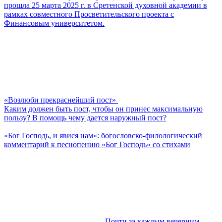
прошла 25 марта 2025 г. в Сретенской духовной академии в
рамках совместного Просветительского проекта с
Финансовым университетом.
«Возлюби прекраснейший пост»
Каким должен быть пост, чтобы он принес максимальную
пользу? В помощь чему дается наружный пост?
«Бог Господь, и явися нам»: богословско-филологический
комментарий к песнопению «Бог Господь» со стихами
Почти за каждым вечерним