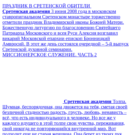
ПРАЗДНИК В СРЕТЕНСКОЙ ОБИТЕЛИ
Сретенская академия
3 июня 2008 года в московском
ставропигиальном Сретенском монастыре торжественно
отметили праздник Владимирской иконы Божией Матери.
Божественную литургию по благословению Святейшего
Патриарха Московского и всея Руси Алексия возглавил
викарий Московской епархии епископ Бронницкий
Амвросий. В этот же день состоялся очередной – 5-й выпуск
Сретенской духовной семинарии.
МИССИОНЕРСКОЕ СЛУЖЕНИЕ. ЧАСТЬ 2
Сретенская академия
Толпа.
Шумная, беспорядочная, она движется на тебя, сметая своей
безличной стадностью радость, грусть, любовь, ненависть –
всё, что есть индивидуального в человеке. Но все же у
каждого идущего в этой толпе свои чувства, переживания,
свой никогда не повторяющийся внутренний мир. Вот
подходит еще не старая женщина. Она берет из твоих рук