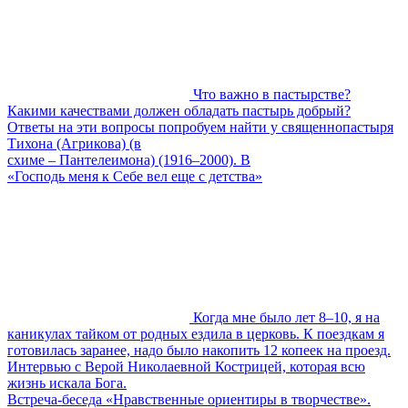
Что важно в пастырстве?
Какими качествами должен обладать пастырь добрый?
Ответы на эти вопросы попробуем найти у священнопастыря
Тихона (Агрикова) (в
схиме – Пантелеимона) (1916–2000). В
«Господь меня к Себе вел еще с детства»
Когда мне было лет 8–10, я на
каникулах тайком от родных ездила в церковь. К поездкам я
готовилась заранее, надо было накопить 12 копеек на проезд.
Интервью с Верой Николаевной Кострицей, которая всю
жизнь искала Бога.
Встреча-беседа «Нравственные ориентиры в творчестве».