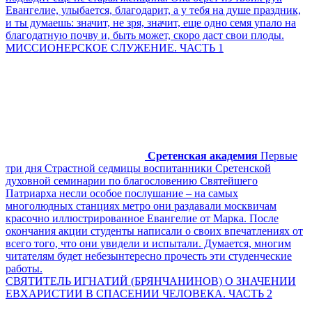
Евангелие, улыбается, благодарит, а у тебя на душе праздник,
и ты думаешь: значит, не зря, значит, еще одно семя упало на
благодатную почву и, быть может, скоро даст свои плоды.
МИССИОНЕРСКОЕ СЛУЖЕНИЕ. ЧАСТЬ 1
Сретенская академия
Первые
три дня Страстной седмицы воспитанники Сретенской
духовной семинарии по благословению Святейшего
Патриарха несли особое послушание – на самых
многолюдных станциях метро они раздавали москвичам
красочно иллюстрированное Евангелие от Марка. После
окончания акции студенты написали о своих впечатлениях от
всего того, что они увидели и испытали. Думается, многим
читателям будет небезынтересно прочесть эти студенческие
работы.
СВЯТИТЕЛЬ ИГНАТИЙ (БРЯНЧАНИНОВ) О ЗНАЧЕНИИ
ЕВХАРИСТИИ В СПАСЕНИИ ЧЕЛОВЕКА. ЧАСТЬ 2