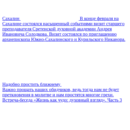
Сахалин
В конце февраля на
Сахалине состоялся насыщенный событиями визит старшего
преподавателя Сретенской духовной академии Андрея
Ивановича Солодкова. Визит состоялся по приглашению
архиепископа Южно-Сахалинского и Курильского Никанора.
Надобно простить ближнему
Важно прощать наших обидчиков, ведь тогда нам не будет
преткновения в молитве и нам простятся многие грехи.
Встреча-беседа «Жизнь как чудо: духовный взгляд». Часть 3