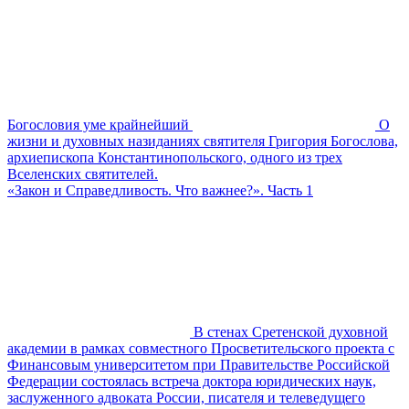
Богословия уме крайнейший
О
жизни и духовных назиданиях святителя Григория Богослова,
архиепископа Константинопольского, одного из трех
Вселенских святителей.
«Закон и Справедливость. Что важнее?». Часть 1
В стенах Сретенской духовной
академии в рамках совместного Просветительского проекта с
Финансовым университетом при Правительстве Российской
Федерации состоялась встреча доктора юридических наук,
заслуженного адвоката России, писателя и телеведущего