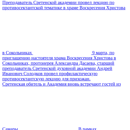
Преподаватель Сретенской академии провел лекцию по
противосектантской тематике в храме Воскресения Христова
в Сокольниках
9 марта, по
приглашению настоятеля храма Воскресения Христова в
Сокольниках, протоиерея Александра Дасаева, старший
преподаватель Сретенской духовной академии Андрей
Иванович Солодков провел профилактическую
противосектантскую лекцию для прихожан.
Сретенская обитель и Академия вновь встречают гостей из
Самары
В рамках