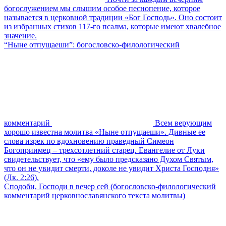
богослужением мы слышим особое песнопение, которое
называется в церковной традиции «Бог Господь». Оно состоит
из избранных стихов 117-го псалма, которые имеют хвалебное
значение.
“Ныне отпущаеши”: богословско-филологический
комментарий
Всем верующим
хорошо известна молитва «Ныне отпущаеши». Дивные ее
слова изрек по вдохновению праведный Симеон
Богоприимец – трехсотлетний старец. Евангелие от Луки
свидетельствует, что «ему было предсказано Духом Святым,
что он не увидит смерти, доколе не увидит Христа Господня»
(Лк. 2:26).
Сподоби, Господи в вечер сей (богословско-филологический
комментарий церковнославянского текста молитвы)