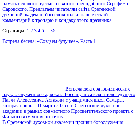
память великого русского святого преподобного Серафима
Саровского. Предлагаем читателям сайта Сретенской
духовной академии богословско-филологический
комментарий к тропарю и кондаку этого праздника.
Страницы:
1
2
3
4
5
...
36
Встреча-беседа: «Создаем будущее». Часть 1
Встреча доктора юридических
наук, заслуженного адвоката России, писателя и телеведущего
Павла Алексеевича Астахова с учащимися школ Самары,
которая прошла 11 марта 2025 г. в Сретенской духовной
академии в рамках совместного Просветительского проекта с
Финансовым университетом.
В Сретенской духовной академии прошли богослужения