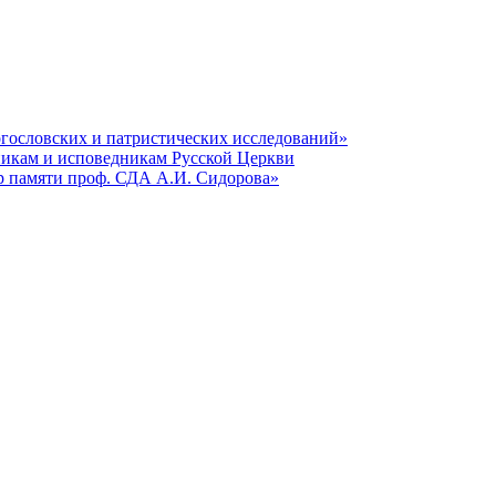
гословских и патристических исследований»
никам и исповедникам Русской Церкви
р памяти проф. СДА А.И. Сидорова»