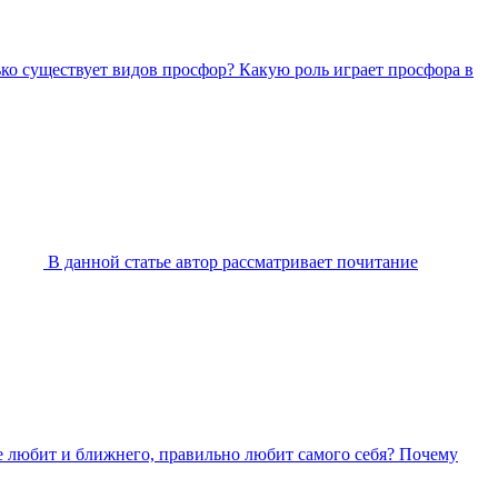
ько существует видов просфор? Какую роль играет просфора в
В данной статье автор рассматривает почитание
ге любит и ближнего, правильно любит самого себя? Почему