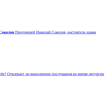
Соколов
Протоиерей Николай Соколов, настоятель храма
бе? Отвлекает ли выполнение послушания во время литургии