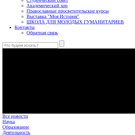
Студенческий совет
Академический хор
Православные просветительские курсы
Выставка "Моя История"
ШКОЛА ДЛЯ МОЛОДЫХ ГУМАНИТАРИЕВ
Контакты
Обратная связь
Святые страстотерпцы Борис и Глеб: к истории канонизации и
Первыми русскими святыми, прославленными Церковью, стали 
Праведный Феодор Ушаков: «Смерть предпочитаю я бесчестн
В Федоре Ушакове гармонично соединились железная дисциплин
истинного молитвенника.
Этимология имени Исидора Севильского и передача греко-римс
Анализ наиболее известного произведения епископа Севильи р
представления о мире и обществе того времени.
Пророк Иезекииль: три важных урока от святого
Пророк Иезекииль жил задолго до Рождества Христова, но уже т
Предназначение человека в отношении к окружающему миру
Человек, в определенном смысле, является формирующим прин
Все новости
Наука
Образование
Деятельность