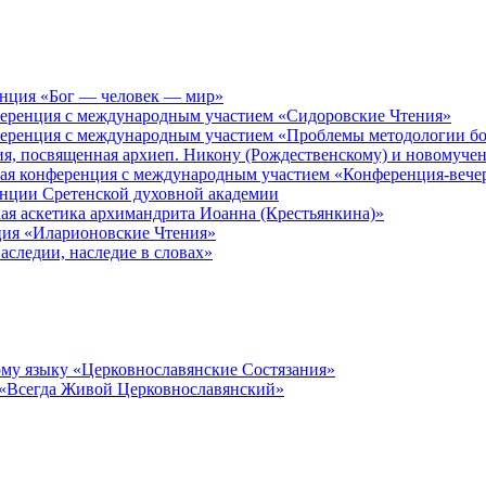
енция «Бог — человек — мир»
ференция с международным участием «Сидоровские Чтения»
ференция с международным участием «Проблемы методологии бо
ия, посвященная архиеп. Никону (Рождественскому) и новомуче
кая конференция с международным участием «Конференция-вече
енции Сретенской духовной академии
ая аскетика архимандрита Иоанна (Крестьянкина)»
ция «Иларионовские Чтения»
аследии, наследие в словах»
му языку «Церковнославянские Состязания»
 «Всегда Живой Церковнославянский»