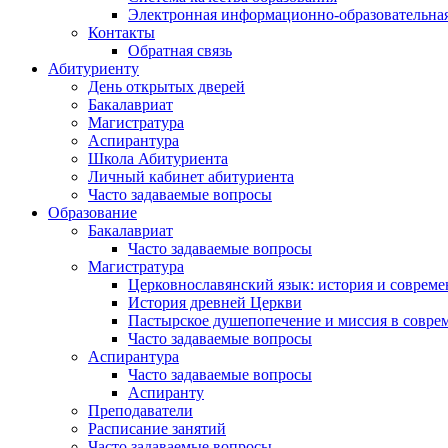
Электронная информационно-образовательная
Контакты
Обратная связь
Абитуриенту
День открытых дверей
Бакалавриат
Магистратура
Аспирантура
Школа Абитуриента
Личный кабинет абитуриента
Часто задаваемые вопросы
Образование
Бакалавриат
Часто задаваемые вопросы
Магистратура
Церковнославянский язык: история и совреме
История древней Церкви
Пастырское душепопечение и миссия в совре
Часто задаваемые вопросы
Аспирантура
Часто задаваемые вопросы
Аспиранту
Преподаватели
Расписание занятий
Часто задаваемые вопросы