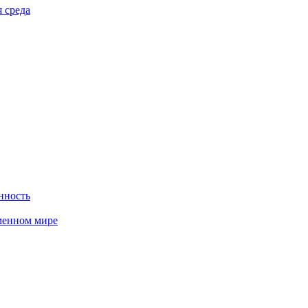
 среда
нность
менном мире