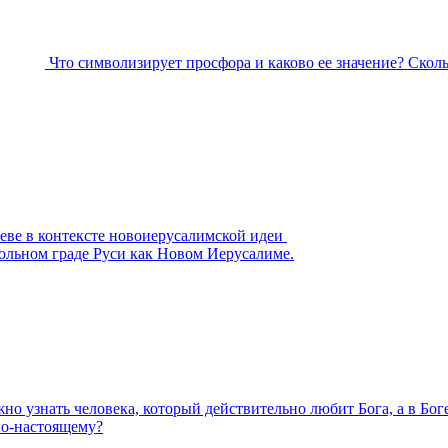
Что символизирует просфора и каково ее значение? Скол
еве в контексте новоиерусалимской идеи
тольном граде Руси как Новом Иерусалиме.
но узнать человека, который действительно любит Бога, а в Бо
по-настоящему?