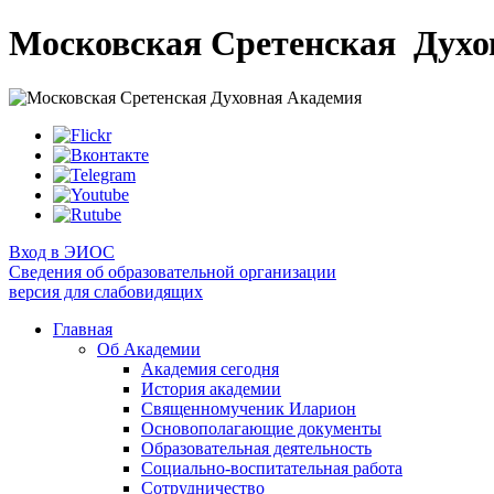
Московская Сретенская
Духо
Вход в ЭИОС
Сведения об образовательной организации
версия для слабовидящих
Главная
Об Академии
Академия сегодня
История академии
Священномученик Иларион
Основополагающие документы
Образовательная деятельность
Социально-воспитательная работа
Сотрудничество