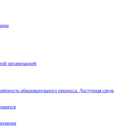
ации
ной организацией
щённость образовательного процесса. Доступная среда
ающихся
анизации