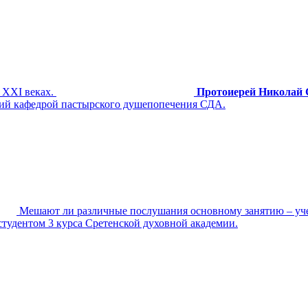
 XXI веках.
Протоиерей Николай 
ющий кафедрой пастырского душепопечения СДА.
Мешают ли различные послушания основному занятию – уче
студентом 3 курса Сретенской духовной академии.