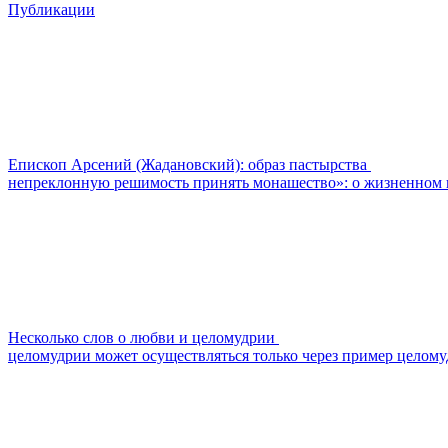
Публикации
Епископ Арсений (Жадановский): образ пастырства
непреклонную решимость принять монашество»: о жизненном п
Несколько слов о любви и целомудрии
целомудрии может осуществляться только через пример целомуд