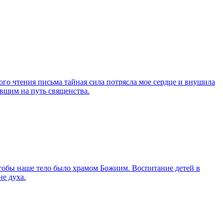
ого чтения письма тайная сила потрясла мое сердце и внушила
вшим на путь священства.
обы наше тело было храмом Божиим. Воспитание детей в
не духа.