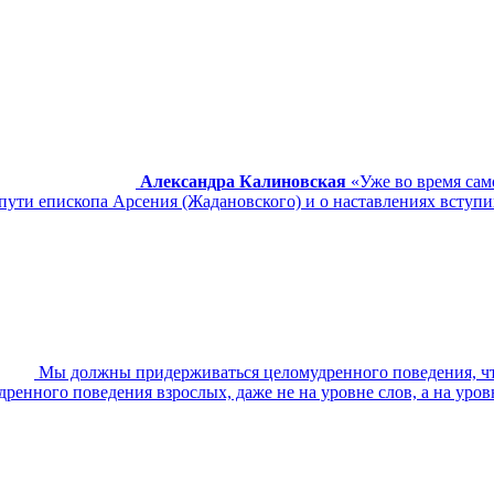
Александра Калиновская
«Уже во время сам
ути епископа Арсения (Жадановского) и о наставлениях вступи
Мы должны придерживаться целомудренного поведения, чт
ренного поведения взрослых, даже не на уровне слов, а на уров