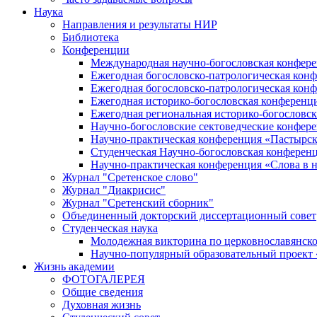
Наука
Направления и результаты НИР
Библиотека
Конференции
Международная научно-богословская конфер
Ежегодная богословско-патрологическая кон
Ежегодная богословско-патрологическая кон
Ежегодная историко-богословская конференц
Ежегодная региональная историко-богословс
Научно-богословские сектоведческие конфер
Научно-практическая конференция «Пастырск
Студенческая Научно-богословская конферен
Научно-практическая конференция «Cлова в н
Журнал "Сретенское слово"
Журнал "Диакрисис"
Журнал "Сретенский сборник"
Объединенный докторский диссертационный совет
Студенческая наука
Молодежная викторина по церковнославянско
Научно-популярный образовательный проект
Жизнь академии
ФОТОГАЛЕРЕЯ
Общие сведения
Духовная жизнь