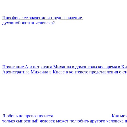
Просфора: ее значение и предназначение
духовной жизни человека?
Почитание Архистратига Михаила в домонгольское время в Ки
Архистратига Михаила в Киеве в контексте представления о с
Любовь не превозносится
Как мож
только смиренный человек может полюбить другого человека 