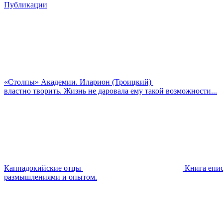
Публикации
«Столпы» Академии. Иларион (Троицкий)
властно творить. Жизнь не даровала ему такой возможности...
Каппадокийские отцы
Книга епис
размышлениями и опытом.