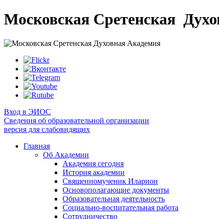
Московская Сретенская
Духо
Вход в ЭИОС
Сведения об образовательной организации
версия для слабовидящих
Главная
Об Академии
Академия сегодня
История академии
Священномученик Иларион
Основополагающие документы
Образовательная деятельность
Социально-воспитательная работа
Сотрудничество