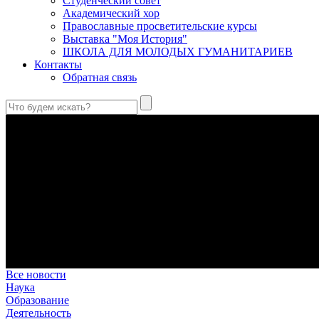
Студенческий совет
Академический хор
Православные просветительские курсы
Выставка "Моя История"
ШКОЛА ДЛЯ МОЛОДЫХ ГУМАНИТАРИЕВ
Контакты
Обратная связь
Антропология свт. Феофана Затворника как альтернатива проек
Стратегия человека исихастского в статье впервые представлен
Первый воскресный эксапостиларий: Богословско-филологиче
Первый воскресный эксапостиларий, входящий в цикл Октоиха
Святые страстотерпцы Борис и Глеб: к истории канонизации и
Первыми русскими святыми, прославленными Церковью, стали 
Праведный Феодор Ушаков: «Смерть предпочитаю я бесчестн
В Федоре Ушакове гармонично соединились железная дисциплин
истинного молитвенника.
Этимология имени Исидора Севильского и передача греко-римс
Анализ наиболее известного произведения епископа Севильи р
представления о мире и обществе того времени.
Все новости
Наука
Образование
Деятельность