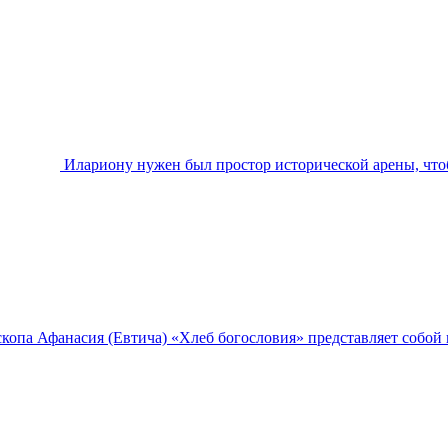
Илариону нужен был простор исторической арены, чтоб
копа Афанасия (Евтича) «Хлеб богословия» представляет собой 