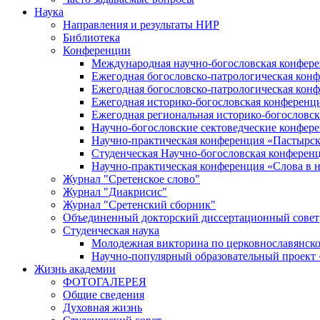
Наука
Направления и результаты НИР
Библиотека
Конференции
Международная научно-богословская конфер
Ежегодная богословско-патрологическая кон
Ежегодная богословско-патрологическая кон
Ежегодная историко-богословская конференц
Ежегодная региональная историко-богословс
Научно-богословские сектоведческие конфер
Научно-практическая конференция «Пастырск
Студенческая Научно-богословская конферен
Научно-практическая конференция «Cлова в н
Журнал "Сретенское слово"
Журнал "Диакрисис"
Журнал "Сретенский сборник"
Объединенный докторский диссертационный совет
Студенческая наука
Молодежная викторина по церковнославянско
Научно-популярный образовательный проект
Жизнь академии
ФОТОГАЛЕРЕЯ
Общие сведения
Духовная жизнь