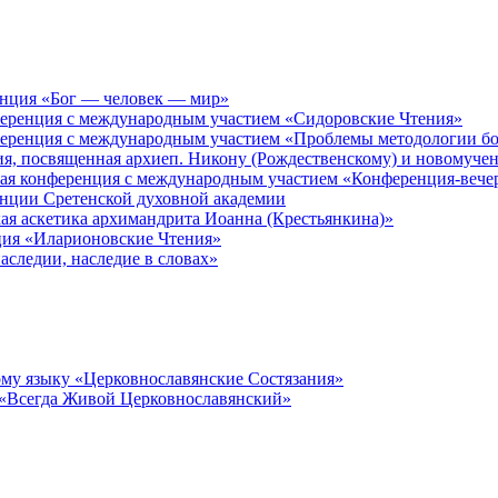
енция «Бог — человек — мир»
ференция с международным участием «Сидоровские Чтения»
ференция с международным участием «Проблемы методологии бо
ия, посвященная архиеп. Никону (Рождественскому) и новомуче
кая конференция с международным участием «Конференция-вече
енции Сретенской духовной академии
ая аскетика архимандрита Иоанна (Крестьянкина)»
ция «Иларионовские Чтения»
аследии, наследие в словах»
му языку «Церковнославянские Состязания»
 «Всегда Живой Церковнославянский»