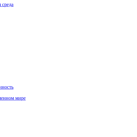
 среда
нность
менном мире