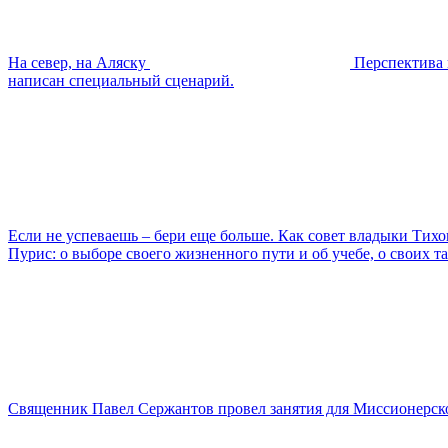
На север, на Аляску
Перспектива 
написан специальный сценарий.
Если не успеваешь – бери еще больше. Как совет владыки Тих
Пурис: о выборе своего жизненного пути и об учебе, о своих
Священник Павел Сержантов провел занятия для Миссионерско