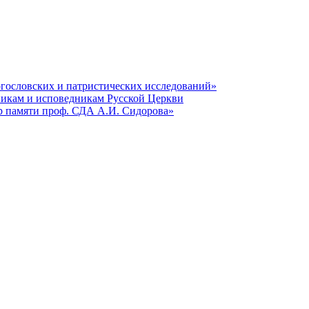
гословских и патристических исследований»
никам и исповедникам Русской Церкви
р памяти проф. СДА А.И. Сидорова»