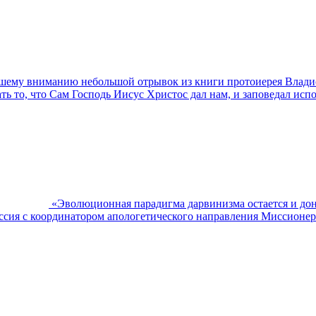
шему вниманию небольшой отрывок из книги протоиерея Владис
ь то, что Сам Господь Иисус Христос дал нам, и заповедал испо
«Эволюционная парадигма дарвинизма остается и дон
уссия с координатором апологетического направления Миссионе