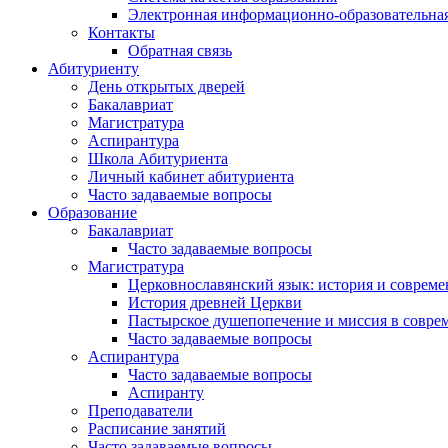
Электронная информационно-образовательная
Контакты
Обратная связь
Абитуриенту
День открытых дверей
Бакалавриат
Магистратура
Аспирантура
Школа Абитуриента
Личный кабинет абитуриента
Часто задаваемые вопросы
Образование
Бакалавриат
Часто задаваемые вопросы
Магистратура
Церковнославянский язык: история и совреме
История древней Церкви
Пастырское душепопечение и миссия в совре
Часто задаваемые вопросы
Аспирантура
Часто задаваемые вопросы
Аспиранту
Преподаватели
Расписание занятий
Часто задаваемые вопросы