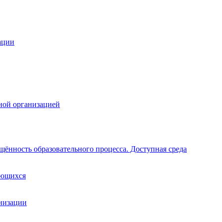
ации
ной организацией
щённость образовательного процесса. Доступная среда
ающихся
анизации