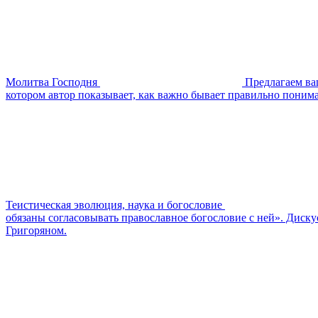
Молитва Господня
Предлагаем ва
котором автор показывает, как важно бывает правильно понимат
Теистическая эволюция, наука и богословие
обязаны согласовывать православное богословие с ней». Диск
Григоряном.