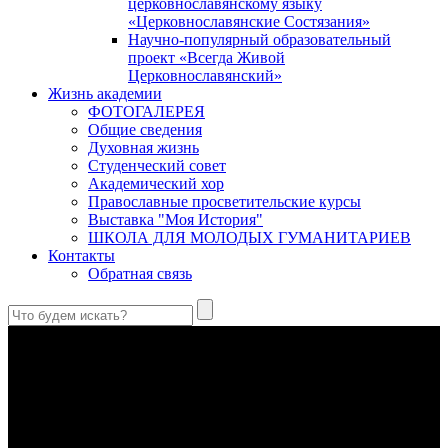
церковнославянскому языку
«Церковнославянские Состязания»
Научно-популярный образовательный
проект «Всегда Живой
Церковнославянский»
Жизнь академии
ФОТОГАЛЕРЕЯ
Общие сведения
Духовная жизнь
Студенческий совет
Академический хор
Православные просветительские курсы
Выставка "Моя История"
ШКОЛА ДЛЯ МОЛОДЫХ ГУМАНИТАРИЕВ
Контакты
Обратная связь
Антропология свт. Феофана Затворника как альтернатива
проектам виртуального человека. Часть 1
Стратегия человека исихастского в статье впервые
представлена на текстах свт. Феофана как альтернатива
человеку виртуальному.
Первый воскресный эксапостиларий: Богословско-
филологический комментарий