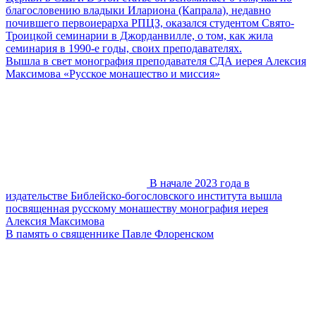
благословению владыки Илариона (Капрала), недавно
почившего первоиерарха РПЦЗ, оказался студентом Свято-
Троицкой семинарии в Джорданвилле, о том, как жила
семинария в 1990-е годы, своих преподавателях.
Вышла в свет монография преподавателя СДА иерея Алексия
Максимова «Русское монашество и миссия»
В начале 2023 года в
издательстве Библейско-богословского института вышла
посвященная русскому монашеству монография иерея
Алексия Максимова
В память о священнике Павле Флоренском