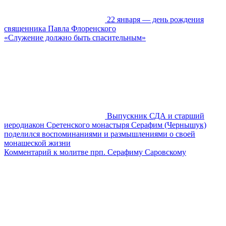
22 января — день рождения
священника Павла Флоренского
«Служение должно быть спасительным»
Выпускник СДА и старший
иеродиакон Сретенского монастыря Серафим (Чернышук)
поделился воспоминаниями и размышлениями о своей
монашеской жизни
Комментарий к молитве прп. Серафиму Cаровскому