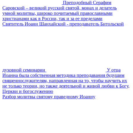
Преподобный Серафим
Саровский – великий русский святой, монах и делатель
умной молитвы, широко почитаемый православными
христианами как в России, так и за ее пределами
Святитель Иоанн Шанхайский - преподаватель Битольской
духовной семинарии
У отца
Иоанна была собственная методика преподавания будущим
священнослужителям, направленная на то, чтобы научить их
не только теории, но также деятельной и живой любви к Богу,
Церкви и богослужению
Разбор молитвы святому праведному Иоанну