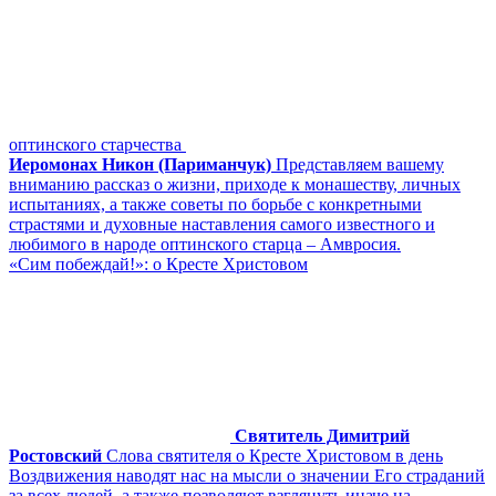
оптинского старчества
Иеромонах Никон (Париманчук)
Представляем вашему
вниманию рассказ о жизни, приходе к монашеству, личных
испытаниях, а также советы по борьбе с конкретными
страстями и духовные наставления самого известного и
любимого в народе оптинского старца – Амвросия.
«Сим побеждай!»: о Кресте Христовом
Святитель Димитрий
Ростовский
Слова святителя о Кресте Христовом в день
Воздвижения наводят нас на мысли о значении Его страданий
за всех людей, а также позволяют взглянуть иначе на