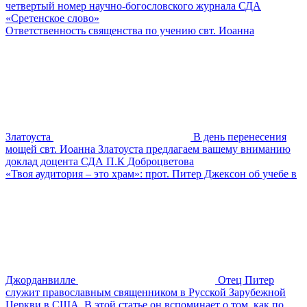
четвертый номер научно-богословского журнала СДА
«Сретенское слово»
Ответственность священства по учению свт. Иоанна
Златоуста
В день перенесения
мощей свт. Иоанна Златоуста предлагаем вашему вниманию
доклад доцента СДА П.К Доброцветова
«Твоя аудитория – это храм»: прот. Питер Джексон об учебе в
Джорданвилле
Отец Питер
служит православным священником в Русской Зарубежной
Церкви в США. В этой статье он вспоминает о том, как по