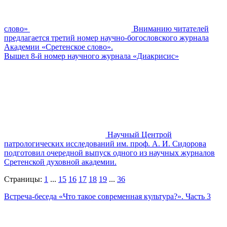
слово»
Вниманию читателей
предлагается третий номер научно-богословского журнала
Академии «Сретенское слово».
Вышел 8-й номер научного журнала «Диакрисис»
Научный Центрой
патрологических исследований им. проф. А. И. Сидорова
подготовил очередной выпуск одного из научных журналов
Сретенской духовной академии.
Страницы:
1
...
15
16
17
18
19
...
36
Встреча-беседа «Что такое современная культура?». Часть 3