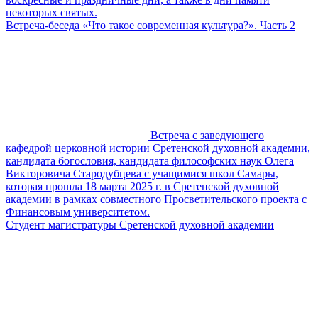
некоторых святых.
Встреча-беседа «Что такое современная культура?». Часть 2
Встреча с заведующего
кафедрой церковной истории Сретенской духовной академии,
кандидата богословия, кандидата философских наук Олега
Викторовича Стародубцева с учащимися школ Самары,
которая прошла 18 марта 2025 г. в Сретенской духовной
академии в рамках совместного Просветительского проекта с
Финансовым университетом.
Студент магистратуры Сретенской духовной академии