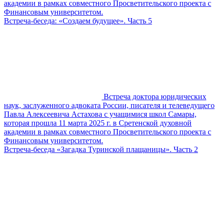
академии в рамках совместного Просветительского проекта с
Финансовым университетом.
Встреча-беседа: «Создаем будущее». Часть 5
Встреча доктора юридических
наук, заслуженного адвоката России, писателя и телеведущего
Павла Алексеевича Астахова с учащимися школ Самары,
которая прошла 11 марта 2025 г. в Сретенской духовной
академии в рамках совместного Просветительского проекта с
Финансовым университетом.
Встреча-беседа «Загадка Туринской плащаницы». Часть 2