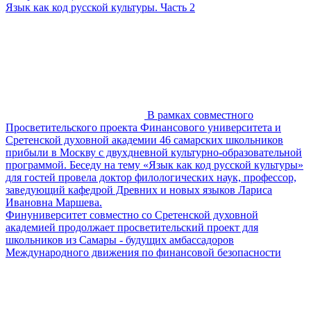
Язык как код русской культуры. Часть 2
В рамках совместного
Просветительского проекта Финансового университета и
Сретенской духовной академии 46 самарских школьников
прибыли в Москву с двухдневной культурно-образовательной
программой. Беседу на тему «Язык как код русской культуры»
для гостей провела доктор филологических наук, профессор,
заведующий кафедрой Древних и новых языков Лариса
Ивановна Маршева.
Финуниверситет совместно со Сретенской духовной
академией продолжает просветительский проект для
школьников из Самары - будущих амбассадоров
Международного движения по финансовой безопасности