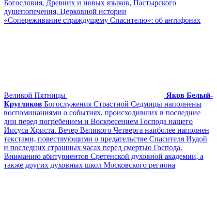
Богословия, Древних и новых языков, Пастырского
душепопечения, Церковной истории
«Сопереживание страждущему Спасителю»: об антифонах
Великой Пятницы
Яков Белый-
Кругляков
Богослужения Страстной Седмицы наполнены
воспоминаниями о событиях, происходивших в последние
дни перед погребением и Воскресением Господа нашего
Иисуса Христа. Вечер Великого Четверга наиболее наполнен
текстами, повествующими о предательстве Спасителя Иудой
и последних страшных часах перед смертью Господа.
Вниманию абитуриентов Сретенской духовной академии, а
также других духовных школ Московского региона