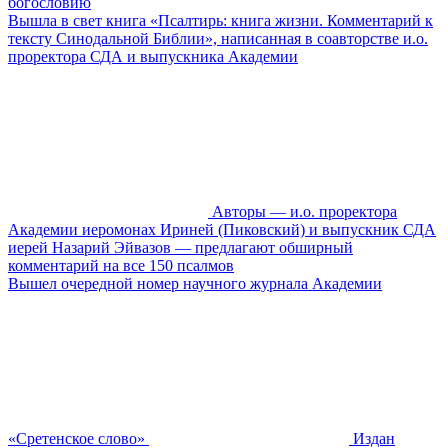
богословию
Вышла в свет книга «Псалтирь: книга жизни. Комментарий к
тексту Синодальной Библии», написанная в соавторстве и.о.
проректора СДА и выпускника Академии
Авторы — и.о. проректора
Академии иеромонах Ириней (Пиковский) и выпускник СДА
иерей Назарий Эйвазов — предлагают обширный
комментарий на все 150 псалмов
Вышел очередной номер научного журнала Академии
«Сретенское слово»
Издан