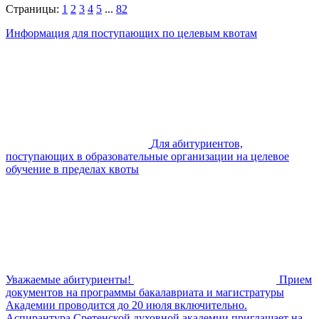
Страницы:
1
2
3
4
5
...
82
Информация для поступающих по целевым квотам
Для абитуриентов,
поступающих в образовательные организации на целевое
обучение в пределах квоты
Уважаемые абитуриенты!
Прием
документов на программы бакалавриата и магистратуры
Академии проводится до 20 июля включительно.
Аспирантура Сретенской духовной академии приглашает на