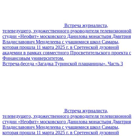
Встреча журналиста,
телеведущего, художественного руководителя телевизионной
студии «Неофит» московского Данилова монастыря Дмитрия
Владиславович Менделеева с учащимися школ Самары,
которая прошла 11 марта 2025 г. в Сретенской духовной
академии в рамках совместного Просветительского проекта с
Финансовым университетом.
Встреча-беседа «Загадка Туринской плащаницы». Часть 3
Встреча журналиста,
телеведущего, художественного руководителя телевизионной
студии «Неофит» московского Данилова монастыря Дмитрия
Владиславович Менделеева с учащимися школ Самары,
которая прошла 11 марта 2025 г. в Сретенской духовной