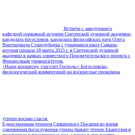
Встреча с заведующего
кафедрой церковной истории Сретенской духовной академии,
кандидата богословия, кандидата философских наук Олега
Викторовича Стародубцева с учащимися школ Самары,
которая прошла 18 марта 2025 г. в Сретенской духовной
академии в рамках совместного Просветительского проекта с
Финансовым университетом.
«Ныне воскресну, глаголет Господь»: Богословско-
филологический комментарий на воскресные прокимны
утрени восьми гласов
Единственным чтением Священного Писания во время
совершения богослужения утрени бывает чтение Евангелия в
воскресные и праздничные дни, а также в дни памяти