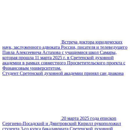
Встреча доктора юридических
наук, заслуженного адвоката России, писателя и телеведущего
Павла Алексеевича Астахова с учащимися школ Самары,
которая прошла 11 марта 2025 г. в Сретенской духовной
академии в рамках совместного Просветительского проекта с
Финансовым университетом.
Студент Сретенской духовной академии принял сан диакона
20 марта 2025 года епископ
Сергиево-Посадский и Дмитровский Кирилл рукоположил
студента 3-го курса бакалавриата Сретенской духовной