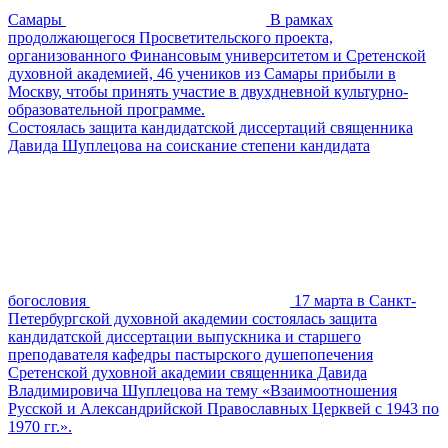
Самары
В рамках
продолжающегося Просветительского проекта,
организованного Финансовым университетом и Сретенской
духовной академией, 46 учеников из Самары прибыли в
Москву, чтобы принять участие в двухдневной культурно-
образовательной программе.
Состоялась защита кандидатской диссертаций священника
Давида Шуплецова на соискание степени кандидата
богословия
17 марта в Санкт-
Петербургской духовной академии состоялась защита
кандидатской диссертации выпускника и старшего
преподавателя кафедры пастырского душепопечения
Сретенской духовной академии священника Давида
Владимировича Шуплецова на тему «Взаимоотношения
Русской и Александрийской Православных Церквей с 1943 по
1970 гг.».