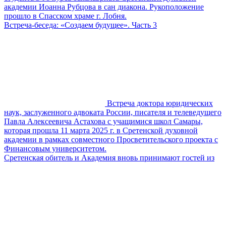
академии Иоанна Рубцова в сан диакона. Рукоположение
прошло в Спасском храме г. Лобня.
Встреча-беседа: «Создаем будущее». Часть 3
Встреча доктора юридических
наук, заслуженного адвоката России, писателя и телеведущего
Павла Алексеевича Астахова с учащимися школ Самары,
которая прошла 11 марта 2025 г. в Сретенской духовной
академии в рамках совместного Просветительского проекта с
Финансовым университетом.
Сретенская обитель и Академия вновь принимают гостей из