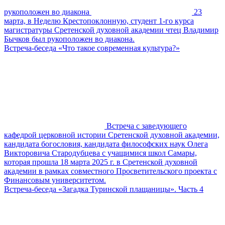
рукоположен во диакона
23
марта, в Неделю Крестопоклонную, студент 1-го курса
магистратуры Сретенской духовной академии чтец Владимир
Бычков был рукоположен во диакона.
Встреча-беседа «Что такое современная культура?»
Встреча с заведующего
кафедрой церковной истории Сретенской духовной академии,
кандидата богословия, кандидата философских наук Олега
Викторовича Стародубцева с учащимися школ Самары,
которая прошла 18 марта 2025 г. в Сретенской духовной
академии в рамках совместного Просветительского проекта с
Финансовым университетом.
Встреча-беседа «Загадка Туринской плащаницы». Часть 4