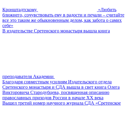
Кронштадтскому
«Любить
ближнего, сочувствовать ему в радости и печали – считайте
все это таким же обыкновенным делом, как забота о самих
себе»
В издательстве Сретенского монастыря вышла книга
преподавателя Академии
Благодаря совместным усилиям Издательского отдела
Сретенского монастыря и СДА вышла в свет книга Олега
Викторовича Стародубцева, посвященная описанию
православных приходов России в начале ХХ века
Вышел третий номер научного журнала СДА «Сретенское