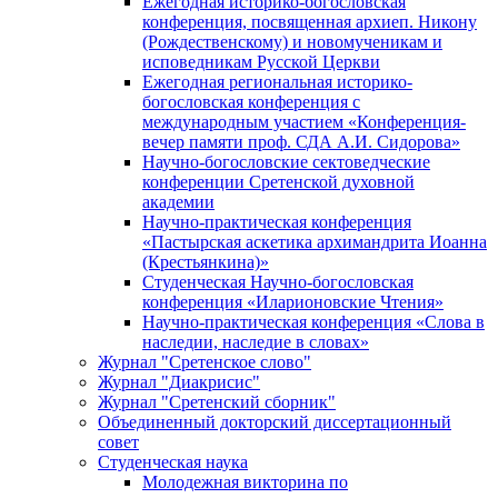
Ежегодная историко-богословская
конференция, посвященная архиеп. Никону
(Рождественскому) и новомученикам и
исповедникам Русской Церкви
Ежегодная региональная историко-
богословская конференция с
международным участием «Конференция-
вечер памяти проф. СДА А.И. Сидорова»
Научно-богословские сектоведческие
конференции Сретенской духовной
академии
Научно-практическая конференция
«Пастырская аскетика архимандрита Иоанна
(Крестьянкина)»
Студенческая Научно-богословская
конференция «Иларионовские Чтения»
Научно-практическая конференция «Cлова в
наследии, наследие в словах»
Журнал "Сретенское слово"
Журнал "Диакрисис"
Журнал "Сретенский сборник"
Объединенный докторский диссертационный
совет
Студенческая наука
Молодежная викторина по