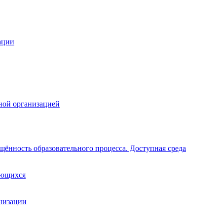
ации
ной организацией
щённость образовательного процесса. Доступная среда
ающихся
анизации