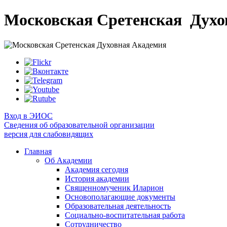
Московская Сретенская
Духо
Вход в ЭИОС
Сведения об образовательной организации
версия для слабовидящих
Главная
Об Академии
Академия сегодня
История академии
Священномученик Иларион
Основополагающие документы
Образовательная деятельность
Социально-воспитательная работа
Сотрудничество