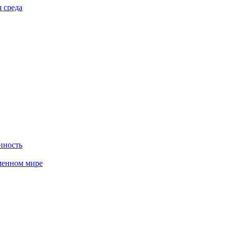
 среда
нность
менном мире