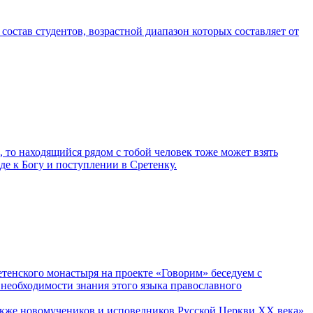
остав студентов, возрастной диапазон которых составляет от
а, то находящийся рядом с тобой человек тоже может взять
де к Богу и поступлении в Сретенку.
етенского монастыря на проекте «Говорим» беседуем с
 необходимости знания этого языка православного
 также новомучеников и исповедников Русской Церкви ХХ века»