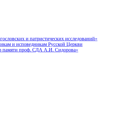
гословских и патристических исследований»
никам и исповедникам Русской Церкви
р памяти проф. СДА А.И. Сидорова»