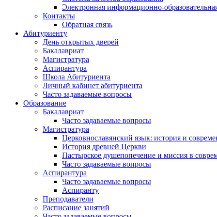
Электронная информационно-образовательная
Контакты
Обратная связь
Абитуриенту
День открытых дверей
Бакалавриат
Магистратура
Аспирантура
Школа Абитуриента
Личный кабинет абитуриента
Часто задаваемые вопросы
Образование
Бакалавриат
Часто задаваемые вопросы
Магистратура
Церковнославянский язык: история и совреме
История древней Церкви
Пастырское душепопечение и миссия в совре
Часто задаваемые вопросы
Аспирантура
Часто задаваемые вопросы
Аспиранту
Преподаватели
Расписание занятий
Часто задаваемые вопросы