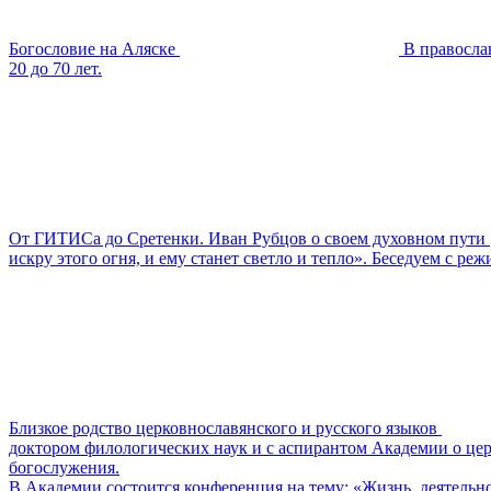
Богословие на Аляске
В правосла
20 до 70 лет.
От ГИТИСа до Сретенки. Иван Рубцов о своем духовном пути
искру этого огня, и ему станет светло и тепло». Беседуем с р
Близкое родство церковнославянского и русского языков
доктором филологических наук и с аспирантом Академии о цер
богослужения.
В Академии состоится конференция на тему: «Жизнь, деятельн