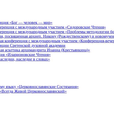
енция «Бог — человек — мир»
ференция с международным участием «Сидоровские Чтения»
ференция с международным участием «Проблемы методологии бо
ия, посвященная архиеп. Никону (Рождественскому) и новомуче
кая конференция с международным участием «Конференция-вече
енции Сретенской духовной академии
ая аскетика архимандрита Иоанна (Крестьянкина)»
ция «Иларионовские Чтения»
аследии, наследие в словах»
му языку «Церковнославянские Состязания»
 «Всегда Живой Церковнославянский»