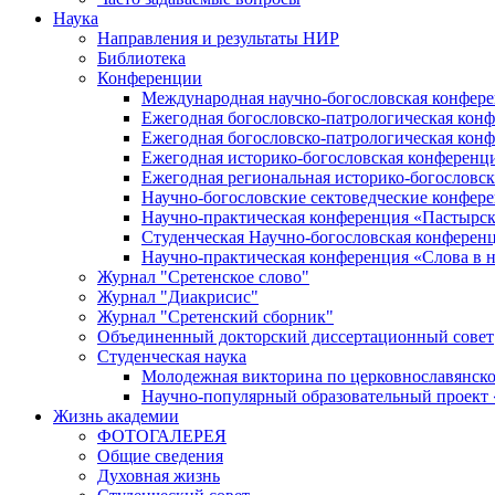
Наука
Направления и результаты НИР
Библиотека
Конференции
Международная научно-богословская конфер
Ежегодная богословско-патрологическая кон
Ежегодная богословско-патрологическая кон
Ежегодная историко-богословская конференц
Ежегодная региональная историко-богословс
Научно-богословские сектоведческие конфер
Научно-практическая конференция «Пастырск
Студенческая Научно-богословская конферен
Научно-практическая конференция «Cлова в н
Журнал "Сретенское слово"
Журнал "Диакрисис"
Журнал "Сретенский сборник"
Объединенный докторский диссертационный совет
Студенческая наука
Молодежная викторина по церковнославянско
Научно-популярный образовательный проект
Жизнь академии
ФОТОГАЛЕРЕЯ
Общие сведения
Духовная жизнь