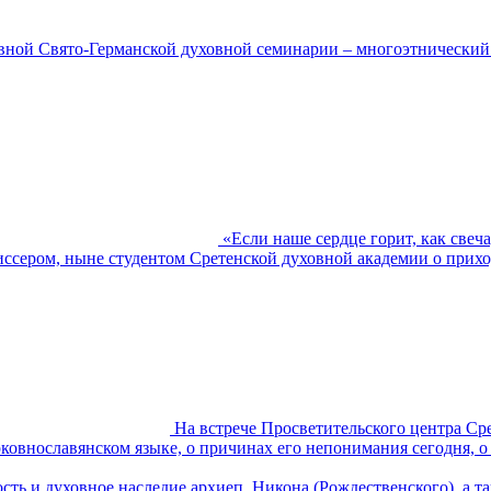
вной Свято-Германской духовной семинарии – многоэтнический с
«Если наше сердце горит, как свеч
ежиссером, ныне студентом Сретенской духовной академии о прихо
На встрече Просветительского центра Ср
ковнославянском языке, о причинах его непонимания сегодня, о
ость и духовное наследие архиеп. Никона (Рождественского), а