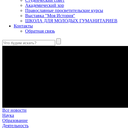
Студенческий совет
Академический хор
Православные просветительские курсы
Выставка "Моя История"
ШКОЛА ДЛЯ МОЛОДЫХ ГУМАНИТАРИЕВ
Контакты
Обратная связь
Праведный Феодор Ушаков: «Смерть предпочитаю я бесчестн
В Федоре Ушакове гармонично соединились железная дисциплин
истинного молитвенника.
Этимология имени Исидора Севильского и передача греко-римс
Анализ наиболее известного произведения епископа Севильи р
представления о мире и обществе того времени.
Пророк Иезекииль: три важных урока от святого
Пророк Иезекииль жил задолго до Рождества Христова, но уже т
Предназначение человека в отношении к окружающему миру
Человек, в определенном смысле, является формирующим прин
В Сретенской духовной академии совершили богослужения в Н
Это воскресенье совпало с днем одного из величайших ветхоз
Все новости
Наука
Образование
Деятельность