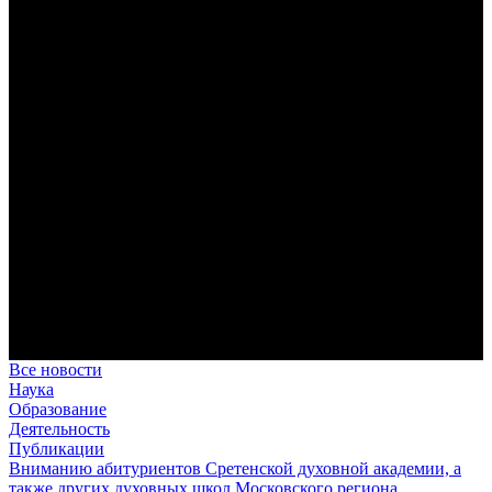
римской культуры в вестготской Испании. Часть 1
Анализ наиболее известного произведения епископа Севильи
раскрывает как оценку и использование классической
римской культуры в зарождающемся «варварском»
королевстве, так и представления о мире и обществе того
времени.
Пророк Иезекииль: три важных урока от святого
Пророк Иезекииль жил задолго до Рождества Христова, но
уже тогда говорил с Богом на языке Нового Завета и имел
откровения о судьбах человечества.
Предназначение человека в отношении к окружающему миру
Человек, в определенном смысле, является формирующим
принципом всего земного бытия.
В Сретенской духовной академии совершили богослужения в
Неделю 9-ю по Пятидесятнице, день памяти пророка Илии
Это воскресенье совпало с днем одного из величайших
ветхозаветных пророков, которого Церковь называет «вторым
Предтечей Пришествия Христова».
Все новости
Наука
Образование
Деятельность
Публикации
Вниманию абитуриентов Сретенской духовной академии, а
также других духовных школ Московского региона