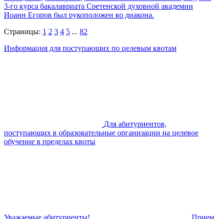
3-го курса бакалавриата Сретенской духовной академии
Иоанн Егоров был рукоположен во диакона.
Страницы:
1
2
3
4
5
...
82
Информация для поступающих по целевым квотам
Для абитуриентов,
поступающих в образовательные организации на целевое
обучение в пределах квоты
Уважаемые абитуриенты!
Прием