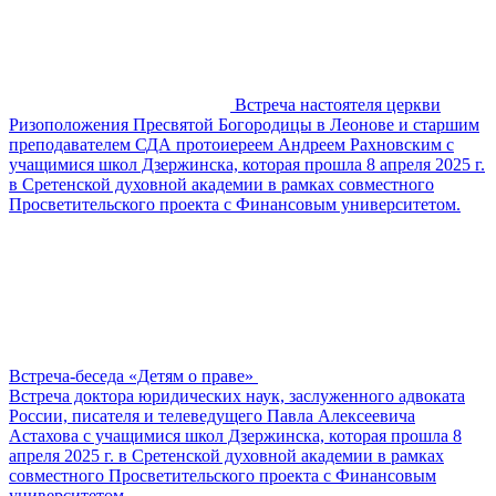
Встреча настоятеля церкви
Ризоположения Пресвятой Богородицы в Леонове и старшим
преподавателем СДА протоиереем Андреем Рахновским с
учащимися школ Дзержинска, которая прошла 8 апреля 2025 г.
в Сретенской духовной академии в рамках совместного
Просветительского проекта с Финансовым университетом.
Встреча-беседа «Детям о праве»
Встреча доктора юридических наук, заслуженного адвоката
России, писателя и телеведущего Павла Алексеевича
Астахова с учащимися школ Дзержинска, которая прошла 8
апреля 2025 г. в Сретенской духовной академии в рамках
совместного Просветительского проекта с Финансовым
университетом.