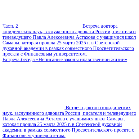
Часть 2
Встреча доктора
юридических наук, заслуженного адвоката России, писателя и
телеведущего Павла Алексеевича Астахова с учащимися школ
Самары, которая прошла 25 марта 2025 г. в Сретенской
духовной академии в рамках совместного Просветительского
проекта с Финансовым университетом.
Встреча-беседа «Неписаные законы нравственной жизни»
Встреча доктора юридических
наук, заслуженного адвоката России, писателя и телеведущего
Павла Алексеевича Астахова с учащимися школ Самары,
которая прошла 25 марта 2025 г. в Сретенской духовной
академии в рамках совместного Просветительского проекта с
Финансовым университетом.