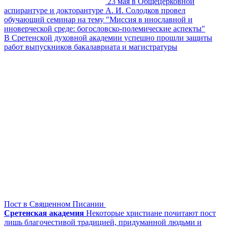
23 мая в Общецерковной
аспирантуре и докторантуре А. И. Солодков провел
обучающий семинар на тему "Миссия в инославной и
иноверческой среде: богословско-полемические аспекты"
В Сретенской духовной академии успешно прошли защиты
работ выпускников бакалавриата и магистратуры
Пост в Священном Писании
Сретенская академия
Некоторые христиане почитают пост
лишь благочестивой традицией, придуманной людьми и