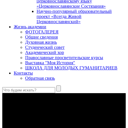
церковнославянскому языку
«Церковнославянские Состязания»
Научно-популярный образовательный
проект «Всегда Живой
Церковнославянский»
Жизнь академии
ФОТОГАЛЕРЕЯ
Общие сведения
Духовная жизнь
Студенческий совет
Академический хор
Православные просветительские курсы
Выставка "Моя История"
ШКОЛА ДЛЯ МОЛОДЫХ ГУМАНИТАРИЕВ
Контакты
Обратная связь
Праведный Феодор Ушаков: «Смерть предпочитаю я
бесчестному служению»
В Федоре Ушакове гармонично соединились железная
дисциплина корабельного командира, гениальный
стратегический дар флотоводца, жертвенное милосердие
благотворителя и кротость истинного молитвенника.
Этимология имени Исидора Севильского и передача греко-