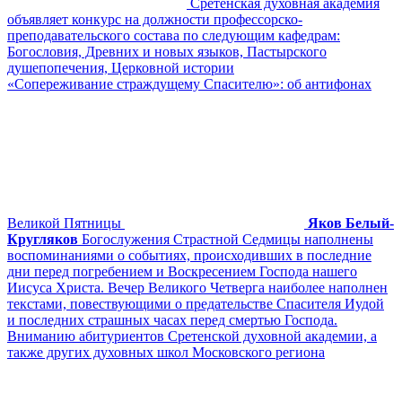
Сретенская духовная академия
объявляет конкурс на должности профессорско-
преподавательского состава по следующим кафедрам:
Богословия, Древних и новых языков, Пастырского
душепопечения, Церковной истории
«Сопереживание страждущему Спасителю»: об антифонах
Великой Пятницы
Яков Белый-
Кругляков
Богослужения Страстной Седмицы наполнены
воспоминаниями о событиях, происходивших в последние
дни перед погребением и Воскресением Господа нашего
Иисуса Христа. Вечер Великого Четверга наиболее наполнен
текстами, повествующими о предательстве Спасителя Иудой
и последних страшных часах перед смертью Господа.
Вниманию абитуриентов Сретенской духовной академии, а
также других духовных школ Московского региона