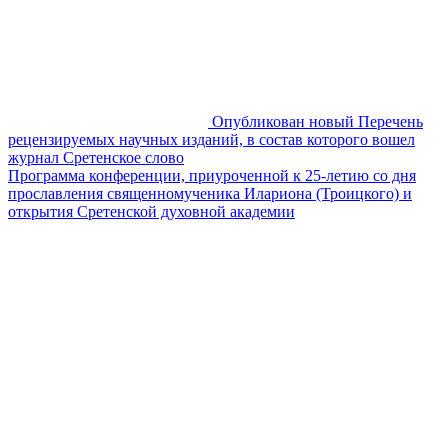
Опубликован новый Перечень
рецензируемых научных изданий, в состав которого вошел
журнал Сретенское слово
Программа конференции, приуроченной к 25-летию со дня
прославления священномученика Илариона (Троицкого) и
открытия Сретенской духовной академии