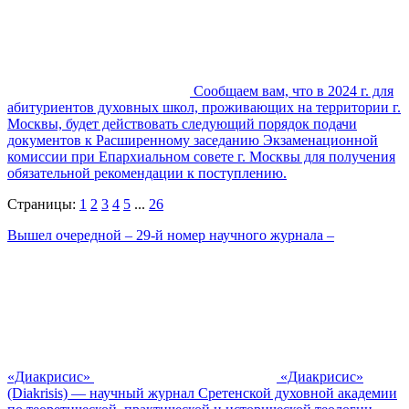
Сообщаем вам, что в 2024 г. для
абитуриентов духовных школ, проживающих на территории г.
Москвы, будет действовать следующий порядок подачи
документов к Расширенному заседанию Экзаменационной
комиссии при Епархиальном совете г. Москвы для получения
обязательной рекомендации к поступлению.
Страницы:
1
2
3
4
5
...
26
Вышел очередной – 29-й номер научного журнала –
«Диакрисис»
«Диакрисис»
(Diakrisis) — научный журнал Сретенской духовной академии