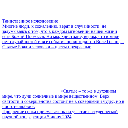
Таинственное исчезновение
Многие люди, к сожалению, верят в случайности, не
задумываясь о том, что в каждом мгновении нашей жизни
есть Божий Промысл. Но мы, христиане, верим, что в мире
нет случайностей и все события происходят по Воле Господа.
Святые Божии человеки – цветы прекрасные
«Святые – то же в духовном
мире, что лучи солнечные в мире вещественном. Верх
святости и совершенства состоит не в совершении чудес, но в
чистоте любви».
Продление срока приема заявок на участие в студенческой
научной конференции 5 июня 2024