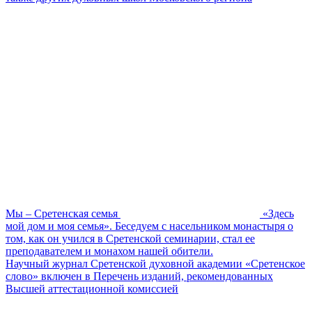
Мы – Сретенская семья
«Здесь
мой дом и моя семья». Беседуем с насельником монастыря о
том, как он учился в Сретенской семинарии, стал ее
преподавателем и монахом нашей обители.
Научный журнал Сретенской духовной академии «Сретенское
слово» включен в Перечень изданий, рекомендованных
Высшей аттестационной комиссией