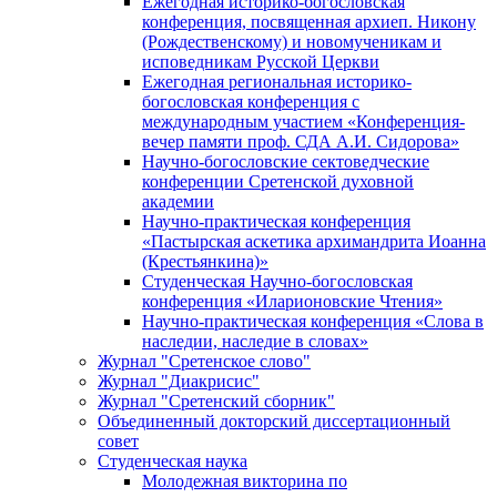
Ежегодная историко-богословская
конференция, посвященная архиеп. Никону
(Рождественскому) и новомученикам и
исповедникам Русской Церкви
Ежегодная региональная историко-
богословская конференция с
международным участием «Конференция-
вечер памяти проф. СДА А.И. Сидорова»
Научно-богословские сектоведческие
конференции Сретенской духовной
академии
Научно-практическая конференция
«Пастырская аскетика архимандрита Иоанна
(Крестьянкина)»
Студенческая Научно-богословская
конференция «Иларионовские Чтения»
Научно-практическая конференция «Cлова в
наследии, наследие в словах»
Журнал "Сретенское слово"
Журнал "Диакрисис"
Журнал "Сретенский сборник"
Объединенный докторский диссертационный
совет
Студенческая наука
Молодежная викторина по