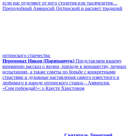
если нас отделяют от него столетия или тысячелетия…
Преподобный Амвросий Оптинский и расцвет традиций
оптинского старчества
Иеромонах Никон (Париманчук)
Представляем вашему
вниманию рассказ о жизни, приходе к монашеству, личных
испытаниях, а также советы по борьбе с конкретными
страстями и духовные наставления самого известного и
любимого в народе оптинского старца – Амвросия.
«Сим побеждай!»: о Кресте Христовом
Святитель Димитрий