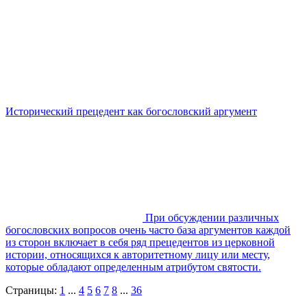
Исторический прецедент как богословский аргумент
При обсуждении различных
богословских вопросов очень часто база аргументов каждой
из сторон включает в себя ряд прецедентов из церковной
истории, относящихся к авторитетному лицу или месту,
которые обладают определенным атрибутом святости.
Страницы:
1
...
4
5
6
7
8
...
36