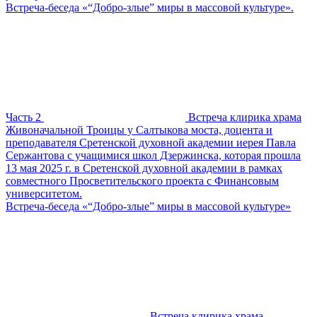
Встреча-беседа «“Добро-злые” миры в массовой культуре».
Часть 2
Встреча клирика храма
Живоначальной Троицы у Салтыкова моста, доцента и
преподавателя Сретенской духовной академии иерея Павла
Сержантова с учащимися школ Дзержинска, которая прошла
13 мая 2025 г. в Сретенской духовной академии в рамках
совместного Просветительского проекта с Финансовым
университетом.
Встреча-беседа «“Добро-злые” миры в массовой культуре»
Встреча клирика храма