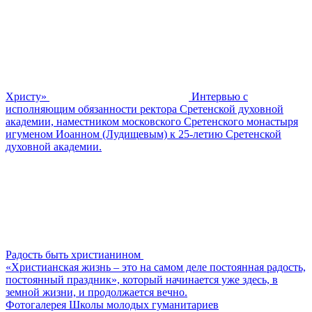
Христу»
Интервью с
исполняющим обязанности ректора Сретенской духовной
академии, наместником московского Сретенского монастыря
игуменом Иоанном (Лудищевым) к 25-летию Сретенской
духовной академии.
Радость быть христианином
«Христианская жизнь – это на самом деле постоянная радость,
постоянный праздник», который начинается уже здесь, в
земной жизни, и продолжается вечно.
Фотогалерея Школы молодых гуманитариев