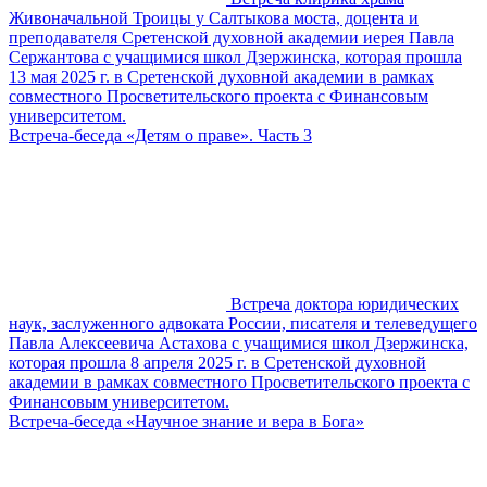
Живоначальной Троицы у Салтыкова моста, доцента и
преподавателя Сретенской духовной академии иерея Павла
Сержантова с учащимися школ Дзержинска, которая прошла
13 мая 2025 г. в Сретенской духовной академии в рамках
совместного Просветительского проекта с Финансовым
университетом.
Встреча-беседа «Детям о праве». Часть 3
Встреча доктора юридических
наук, заслуженного адвоката России, писателя и телеведущего
Павла Алексеевича Астахова с учащимися школ Дзержинска,
которая прошла 8 апреля 2025 г. в Сретенской духовной
академии в рамках совместного Просветительского проекта с
Финансовым университетом.
Встреча-беседа «Научное знание и вера в Бога»