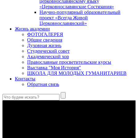
церковнославянскому языку
«Церковнославянские Состязания»
Научно-популярный образовательный
проект «Всегда Живой
Церковнославянский»
Жизнь академии
ФОТОГАЛЕРЕЯ
Общие сведения
Духовная жизнь
Студенческий совет
Академический хор
Православные просветительские курсы
Выставка "Моя История"
ШКОЛА ДЛЯ МОЛОДЫХ ГУМАНИТАРИЕВ
Контакты
Обратная связь
Антропология свт. Феофана Затворника как альтернатива
проектам виртуального человека. Часть 1
Стратегия человека исихастского в статье впервые
представлена на текстах свт. Феофана как альтернатива
человеку виртуальному.
Первый воскресный эксапостиларий: Богословско-
филологический комментарий