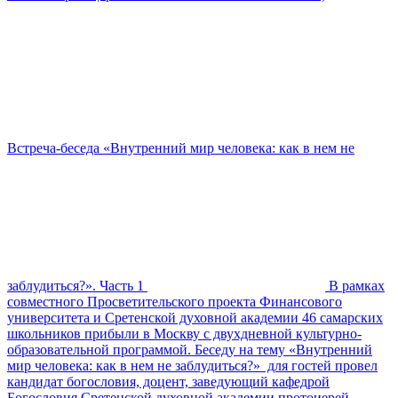
Встреча-беседа «Внутренний мир человека: как в нем не
заблудиться?». Часть 1
В рамках
совместного Просветительского проекта Финансового
университета и Сретенской духовной академии 46 самарских
школьников прибыли в Москву с двухдневной культурно-
образовательной программой. Беседу на тему «Внутренний
мир человека: как в нем не заблудиться?» для гостей провел
кандидат богословия, доцент, заведующий кафедрой
Богословия Сретенской духовной академии протоиерей