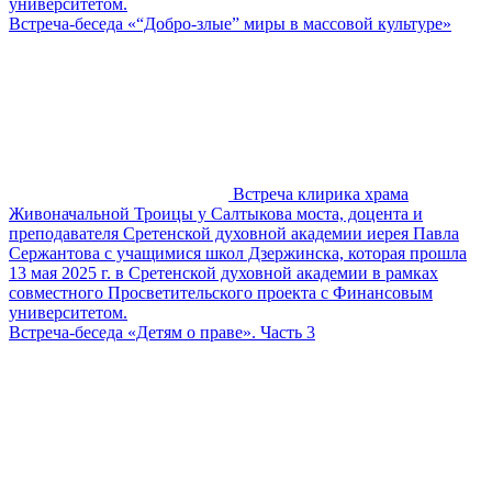
университетом.
Встреча-беседа «“Добро-злые” миры в массовой культуре»
Встреча клирика храма
Живоначальной Троицы у Салтыкова моста, доцента и
преподавателя Сретенской духовной академии иерея Павла
Сержантова с учащимися школ Дзержинска, которая прошла
13 мая 2025 г. в Сретенской духовной академии в рамках
совместного Просветительского проекта с Финансовым
университетом.
Встреча-беседа «Детям о праве». Часть 3