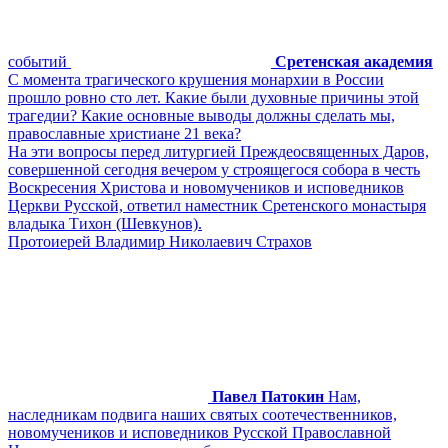
событий
Сретенская академия
С момента трагического крушения монархии в России
прошло ровно сто лет. Какие были духовные причины этой
трагедии? Какие основные выводы должны сделать мы,
православные христиане 21 века?
На эти вопросы перед литургией Преждеосвященных Даров,
совершенной сегодня вечером у строящегося собора в честь
Воскресения Христова и новомучеников и исповедников
Церкви Русской, ответил наместник Сретенского монастыря
владыка Тихон (Шевкунов).
Протоиерей Владимир Николаевич Страхов
Павел Патокин
Нам,
наследникам подвига наших святых соотечественников,
новомучеников и исповедников Русской Православной