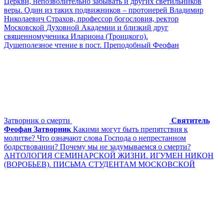
Церкви, непозволительно забывать и других светильников
веры. Один из таких подвижников – протоиерей Владимир
Николаевич Страхов, профессор богословия, ректор
Московской Духовной Академии и близкий друг
священномученика Илариона (Троицкого).
Душеполезное чтение в пост. Преподобный Феофан
Затворник о смерти
Святитель
Феофан Затворник
Какими могут быть препятствия к
молитве? Что означают слова Господа о непрестанном
бодрствовании? Почему мы не задумываемся о смерти?
АНТОЛОГИЯ СЕМИНАРСКОЙ ЖИЗНИ. ИГУМЕН НИКОН
(ВОРОБЬЕВ). ПИСЬМА СТУДЕНТАМ МОСКОВСКОЙ