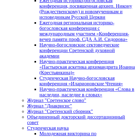
Ежегодная историко-богословская
конференция, посвященная архиеп. Никону
(Рождественскому) и новомученикам и
исповедникам Русской Церкви
Ежегодная региональная историко-
богословская конференция с
международным участием «Конференция-
вечер памяти проф. СДА А.И. Сидорова»
Научно-богословские сектоведческие
конференции Сретенской духовной
академии
Научно-практическая конференция
«Пастырская аскетика архимандрита Иоанна
(Крестьянкина)»
Студенческая Научно-богословская
конференция «Иларионовские Чтения»
Научно-практическая конференция «Cлова в
наследии, наследие в словах»
Журнал "Сретенское слово"
Журнал "Диакрисис"
Журнал "Сретенский сборник"
Объединенный докторский диссертационный
совет
Студенческая наука
Молодежная викторина по