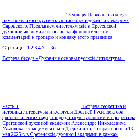
15 января Церковь празднует
память великого русского святого преподобного Серафима
Саровского. Предлагаем читателям сайта Сретенской
духовной академии богословско-филологический
комментарий к тропарю и кондаку этого праздника.
Страницы:
1
2
3
4
5
...
36
Встреча-беседа «Духовные основы русской литературы».
Часть 3
Встреча теоретика и
историка литературы и культуры Древней Руси, доктора
филологических наук, кандидата культурологии и профессора
Сретенской духовной академии Александра Николаевича
Ужанкова с учащимися школ Дзержинска, которая прошла 13
мая 2025 г. в Сретенской духовной академии в рамках