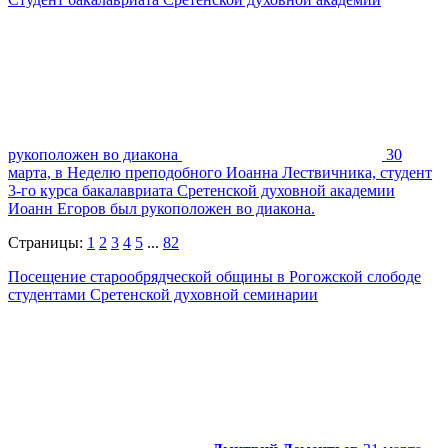
рукоположен во диакона
30
марта, в Неделю преподобного Иоанна Лествичника, студент
3-го курса бакалавриата Сретенской духовной академии
Иоанн Егоров был рукоположен во диакона.
Страницы:
1
2
3
4
5
...
82
Посещение старообрядческой общины в Рогожской слободе
студентами Сретенской духовной семинарии