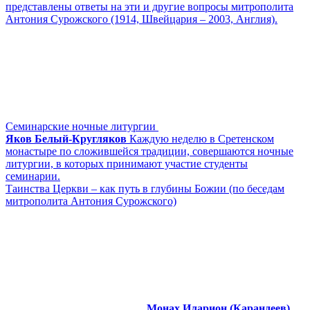
представлены ответы на эти и другие вопросы митрополита
Антония Сурожского (1914, Швейцария – 2003, Англия).
Семинарские ночные литургии
Яков Белый-Кругляков
Каждую неделю в Сретенском
монастыре по сложившейся традиции, совершаются ночные
литургии, в которых принимают участие студенты
семинарии.
Таинства Церкви – как путь в глубины Божии (по беседам
митрополита Антония Сурожского)
Монах Иларион (Карандеев)