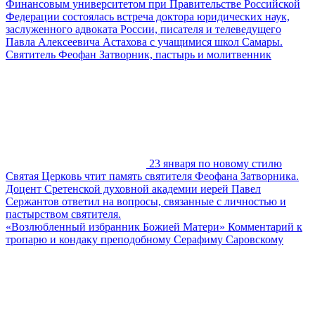
Финансовым университетом при Правительстве Российской
Федерации состоялась встреча доктора юридических наук,
заслуженного адвоката России, писателя и телеведущего
Павла Алексеевича Астахова с учащимися школ Самары.
Святитель Феофан Затворник, пастырь и молитвенник
23 января по новому стилю
Святая Церковь чтит память святителя Феофана Затворника.
Доцент Сретенской духовной академии иерей Павел
Сержантов ответил на вопросы, связанные с личностью и
пастырством святителя.
«Возлюбленный избранник Божией Матери» Комментарий к
тропарю и кондаку преподобному Серафиму Саровскому