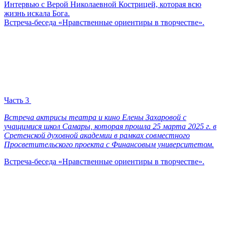
Интервью с Верой Николаевной Кострицей, которая всю
жизнь искала Бога.
Встреча-беседа «Нравственные ориентиры в творчестве».
Часть 3
Встреча актрисы театра и кино Елены Захаровой с
учащимися школ Самары, которая прошла 25 марта 2025 г. в
Сретенской духовной академии в рамках совместного
Просветительского проекта с Финансовым университетом.
Встреча-беседа «Нравственные ориентиры в творчестве».