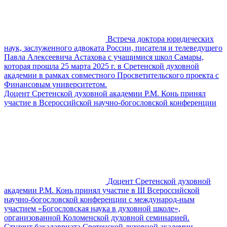
Встреча доктора юридических
наук, заслуженного адвоката России, писателя и телеведущего
Павла Алексеевича Астахова с учащимися школ Самары,
которая прошла 25 марта 2025 г. в Сретенской духовной
академии в рамках совместного Просветительского проекта с
Финансовым университетом.
Доцент Сретенской духовной академии Р.М. Конь принял
участие в Всероссийской научно-богословской конференции
Доцент Сретенской духовной
академии Р.М. Конь принял участие в III Всероссийской
научно-богословской конференции с международ-ным
участием «Богословская наука в духовной школе»,
организованной Коломенской духовной семинарией.
Студент бакалавриата Сретенской духовной академии