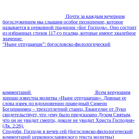
Почти за каждым вечерним
богослужением мы слышим особое песнопение, которое
называется в церковной традиции «Бог Господь». Оно состоит
из избранных стихов 117-го псалма, которые имеют хвалебное
значение.
“Ныне отпущаеши”: богословско-филологический
комментарий
Всем верующим
хорошо известна молитва «Ныне отпущаеши». Дивные ее
слова изрек по вдохновению праведный Симеон
Богоприимец – трехсотлетний старец. Евангелие от Луки
свидетельствует, что «ему было предсказано Духом Святым,
что он не увидит смерти, доколе не увидит Христа Господня»
(Лк. 2:26).
Сподоби, Господи в вечер сей (богословско-филологический
комментарий церковнославянского текста молитвы)