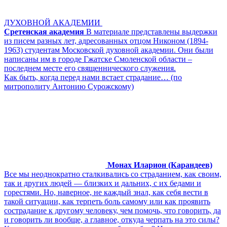
ДУХОВНОЙ АКАДЕМИИ
Сретенская академия
В материале представлены выдержки
из писем разных лет, адресованных отцом Никоном (1894-
1963) студентам Московской духовной академии. Они были
написаны им в городе Гжатске Смоленской области –
последнем месте его священнического служения.
Как быть, когда перед нами встает страдание… (по
митрополиту Антонию Сурожскому)
Монах Иларион (Карандеев)
Все мы неоднократно сталкивались со страданием, как своим,
так и других людей — близких и дальних, с их бедами и
горестями. Но, наверное, не каждый знал, как себя вести в
такой ситуации, как терпеть боль самому или как проявить
сострадание к другому человеку, чем помочь, что говорить, да
и говорить ли вообще, а главное, откуда черпать на это силы?