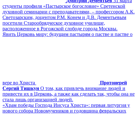
Дмитрий Дементьев
31 марта
студенты профиля «Пастырское богословие» Сретенской
духовной семинарии с преподавателями, – профессором А.К.
Светозарским, доцентом Р.М. Конем и Д.В. Дементьевым
посетили Старообрядческое духовное училище,
расположенное в Рогожской слободе города Москвы.
Явить Церковь миру: будущим пастырям о пастве и пастве о
вере во Христа
Протоиерей
Сергий Тишкун
О том, как привлечь внимание людей и
привести их в Церковь, а также как сделать так, чтобы она не
стала лишь организацией людей.
«Храм победы Господа Иисуса Христа»: первая литургия у
нового собора Новомучеников и годовщина февральских