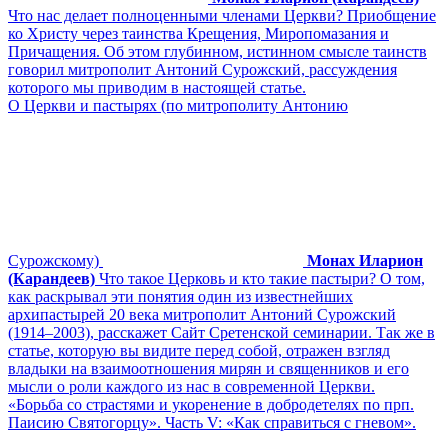
Что нас делает полноценными членами Церкви? Приобщение
ко Христу через таинства Крещения, Миропомазания и
Причащения. Об этом глубинном, истинном смысле таинств
говорил митрополит Антоний Сурожский, рассуждения
которого мы приводим в настоящей статье.
О Церкви и пастырях (по митрополиту Антонию
Сурожскому)
Монах Иларион
(Карандеев)
Что такое Церковь и кто такие пастыри? О том,
как раскрывал эти понятия один из известнейших
архипастырей 20 века митрополит Антоний Сурожский
(1914–2003), расскажет Сайт Сретенской семинарии. Так же в
статье, которую вы видите перед собой, отражен взгляд
владыки на взаимоотношения мирян и священников и его
мысли о роли каждого из нас в современной Церкви.
«Борьба со страстями и укоренение в добродетелях по прп.
Паисию Святогорцу». Часть V: «Как справиться с гневом».