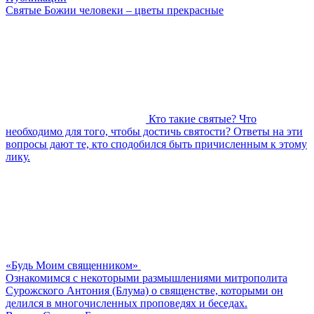
Святые Божии человеки – цветы прекрасные
Кто такие святые? Что
необходимо для того, чтобы достичь святости? Ответы на эти
вопросы дают те, кто сподобился быть причисленным к этому
лику.
«Будь Моим священником»
Ознакомимся с некоторыми размышлениями митрополита
Сурожского Антония (Блума) о священстве, которыми он
делился в многочисленных проповедях и беседах.