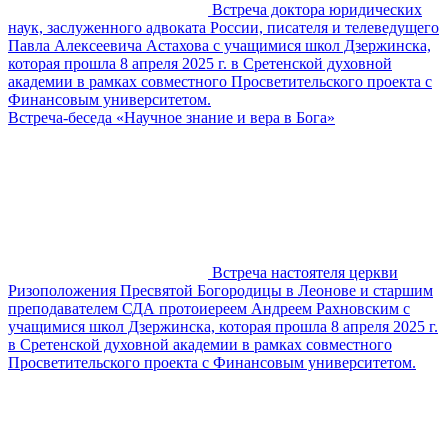
Встреча доктора юридических
наук, заслуженного адвоката России, писателя и телеведущего
Павла Алексеевича Астахова с учащимися школ Дзержинска,
которая прошла 8 апреля 2025 г. в Сретенской духовной
академии в рамках совместного Просветительского проекта с
Финансовым университетом.
Встреча-беседа «Научное знание и вера в Бога»
Встреча настоятеля церкви
Ризоположения Пресвятой Богородицы в Леонове и старшим
преподавателем СДА протоиереем Андреем Рахновским с
учащимися школ Дзержинска, которая прошла 8 апреля 2025 г.
в Сретенской духовной академии в рамках совместного
Просветительского проекта с Финансовым университетом.