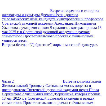
Встреча теоретика и историка
литературы и культуры Древней Руси, доктора
филологических наук, кандидата культурологии и профессора
Сретенской духовной академии Александра Николаевича
Ужанкова с учащимися школ Дзержинска, которая прошла 13
мая 2025 г. в Сретенской духовной академии в рамках
совместного Просветительского проекта с Финансовым
университетом.
Встреча-беседа «“Добро-злые” миры в массовой культуре».
Часть 2
Встреча клирика храма
Живоначальной Троицы у Салтыкова моста, доцента и
преподавателя Сретенской духовной академии иерея Павла
Сержантова с учащимися школ Дзержинска, которая прошла
13 мая 2025 г. в Сретенской духовной академии в рамках
совместного Просветительского проекта с Финансовым