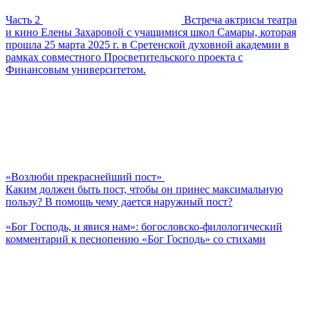
Часть 2
Встреча актрисы театра
и кино Елены Захаровой с учащимися школ Самары, которая
прошла 25 марта 2025 г. в Сретенской духовной академии в
рамках совместного Просветительского проекта с
Финансовым университетом.
«Возлюби прекраснейший пост»
Каким должен быть пост, чтобы он принес максимальную
пользу? В помощь чему дается наружный пост?
«Бог Господь, и явися нам»: богословско-филологический
комментарий к песнопению «Бог Господь» со стихами