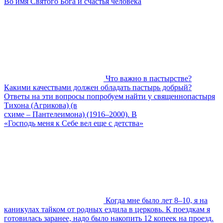
Во имя Святого Бога и счастья человека
Что важно в пастырстве?
Какими качествами должен обладать пастырь добрый?
Ответы на эти вопросы попробуем найти у священнопастыря
Тихона (Агрикова) (в
схиме – Пантелеимона) (1916–2000). В
«Господь меня к Себе вел еще с детства»
Когда мне было лет 8–10, я на
каникулах тайком от родных ездила в церковь. К поездкам я
готовилась заранее, надо было накопить 12 копеек на проезд.