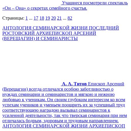
Учащиеся посмотрели спектакль
«Он – Она» о секретах семейного счастья.
Страницы:
1
...
17
18
19
20
21
...
82
АНТОЛОГИЯ СЕМИНАРСКОЙ ЖИЗНИ ПОСЛЕДНИЙ
РОСТОВСКИЙ АРХИЕПИСКОП АРСЕНИЙ
(ВЕРЕЩАГИН) И СЕМИНАРИСТЫ
А. А. Титов
Епископ Арсений
(Верещагин) всегда отличался особою заботливостью о
нуждах семинарии и семинаристов и мягкою и нежною
любовью к ученикам. Он своим глубоким интересом ко всем
успехам учеников и уменьем поощрить их за успешный труд
соответствующею наградою вызывал семинаристов к
усиленной деятельности, так что тверская семинария при нем
отличалась бодрым, здоровым и трудовым направлением.
АНТОЛОГИЯ СЕМИНАРСКОЙ ЖИЗНИ АРХИЕПИСКОП