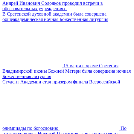
Андрей Иванович Солодков проводил встречи в
образовательных учреждениях.
В Сретенской духовной академии была совершена
общеакадемическая ночная Божественная литургия
15 марта в храме Сретения
Владимирской иконы Божией Матери была совершена ночная
Божественная литургия
Студент Академии стал призером финала Всероссийской
олимпиады по богословию
По
итогам конкурса Николай Герасимов занял третье место.