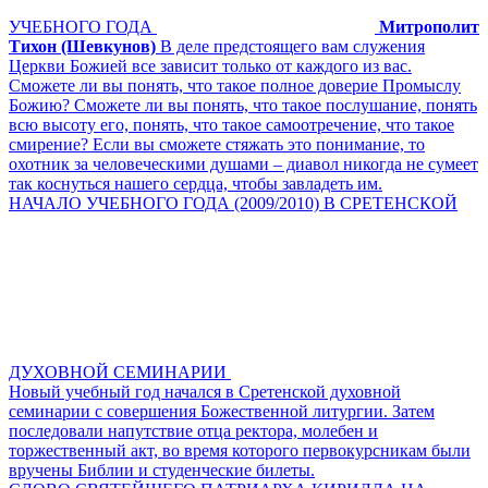
УЧЕБНОГО ГОДА
Митрополит
Тихон (Шевкунов)
В деле предстоящего вам служения
Церкви Божией все зависит только от каждого из вас.
Сможете ли вы понять, что такое полное доверие Промыслу
Божию? Сможете ли вы понять, что такое послушание, понять
всю высоту его, понять, что такое самоотречение, что такое
смирение? Если вы сможете стяжать это понимание, то
охотник за человеческими душами – диавол никогда не сумеет
так коснуться нашего сердца, чтобы завладеть им.
НАЧАЛО УЧЕБНОГО ГОДА (2009/2010) В СРЕТЕНСКОЙ
ДУХОВНОЙ СЕМИНАРИИ
Новый учебный год начался в Сретенской духовной
семинарии с совершения Божественной литургии. Затем
последовали напутствие отца ректора, молебен и
торжественный акт, во время которого первокурсникам были
вручены Библии и студенческие билеты.