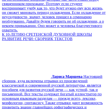
священником прихожане. Поэтому если студент
воспринимает учебу как то, что будет нужно ему всю жизнь,
он сможет миновать период охлаждения. Если охлаждение от
неусидчивости, значит, человек пришел в семинарию
необдуманно. Давайте будем говорить не об охлаждении, а о
некоем привыкании. Оно может и человека благочестивого
охватить.
К 10-ЛЕТИЮ СРЕТЕНСКОЙ ДУХОВНОЙ ШКОЛЫ
РАЗВИТИЕ РЕЧИ: СБОРНИК ТЕКСТОВ
Лариса Маршева
Настоящий
сборник, куда включены отрывки из произведений
классической и современной русской литературы, является
пособием для развития русской речи — как устной, так и
письменной. Все тексты содержат богатый иллюстратор по
основным языковым разделам — прежде всего, лексике,
морфологии, синтаксису. Также отрывки дают возможность
проверить знание главнейших орфографических и