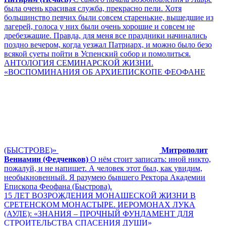
была очень красивая служба, прекрасно пели. Хотя
большинство певчих были совсем старенькие, вышедшие из
лагерей, голоса у них были очень хорошие и совсем не
дребезжащие. Правда, для меня все праздники начинались
поздно вечером, когда уезжал Патриарх, и можно было безо
всякой суеты пойти в Успенский собор и помолиться.
АНТОЛОГИЯ СЕМИНАРСКОЙ ЖИЗНИ.
«ВОСПОМИНАНИЯ ОБ АРХИЕПИСКОПЕ ФЕОФАНЕ
(БЫСТРОВЕ)»
Митрополит
Вениамин (Федченков)
О нём стоит записать: иной никто,
пожалуй, и не напишет. А человек этот был, как увидим,
необыкновенный. Я разумею бывшего Ректора Академии
Епископа Феофана (Быстрова).
15 ЛЕТ ВОЗРОЖДЕНИЯ МОНАШЕСКОЙ ЖИЗНИ В
СРЕТЕНСКОМ МОНАСТЫРЕ. ИЕРОМОНАХ ЛУКА
(АУЛЕ): «ЗНАНИЯ – ПРОЧНЫЙ ФУНДАМЕНТ ДЛЯ
СТРОИТЕЛЬСТВА СПАСЕНИЯ ДУШИ»