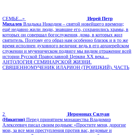
СЕМЬЕ...»
Иерей Петр
Михалев
Владыка Никодим – святой новейшего времени;
ещё недавно жили люди, знавшие его, сохранились храмы, в
которых он совершал богослужения, дома, в которых жил
святитель. Поэтому его образ нам особенно близок и в то же
время исполнен духовного величия: ведь в его архиерейском
служении и мученическом подвиге мы видим отражение всей
истории Русской Православной Церкви XX века…
АНТОЛОГИЯ СЕМИНАРСКОЙ ЖИЗНИ.
СВЯЩЕННОМУЧЕНИК ИЛАРИОН (ТРОИЦКИЙ). ЧАСТЬ
2
Иеромонах Силуан
(Никитин)
Перед принятием монашества Владимир
Алексеевич писал своим родным: «Простите меня, дорогие
мои, за все мои преступления против вас, ведомые и