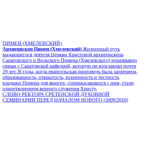
ПИМЕН (ХМЕЛЕВСКИЙ)
Архиепископ Пимен (Хмелевский)
Жизненный путь
выдающегося деятеля Церкви Христовой архиепископа
Саратовского и Вольского Пимена (Хмелевского) неразрывно
связан с Саратовской кафедрой, которую он возглавлял почти
29 лет. В годы, когда евангельская проповедь была запрещена,
образованность, открытость, искренность и честность
владыки Пимена для многих, соприкасавшихся с ним, стали
олицетворением верного служения Христу.
СЛОВО РЕКТОРА СРЕТЕНСКОЙ ДУХОВНОЙ
СЕМИНАРИИ ПЕРЕД НАЧАЛОМ НОВОГО (2009/2010)