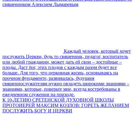
священником Алексием Лымаревым
Каждый человек, который хочет
послужить Церкви, будь то священник, педагог, воспитатель
или любой гражданин, может дать ей свои – достойные –
плоды. Даст бог, этих плодов с каждым разом будет все
больше. Для того, что церковная жизнь, основываясь на
прочном фундаменте, развивалась, будущим
священнослужителям нужно овладеть широкими знаниями –
знаниями, которые, поверьте мне, всегда востребованы в
ежедневном служении на приходе.
К 10-ЛЕТИЮ СРЕТЕНСКОЙ ДУХОВНОЙ ШКОЛЫ
ПРОТОИЕРЕЙ МАКСИМ КОЗЛОВ: ГОРЕТЬ ЖЕЛАНИЕМ
ПОСЛУЖИТЬ БОГУ И ЦЕРКВИ