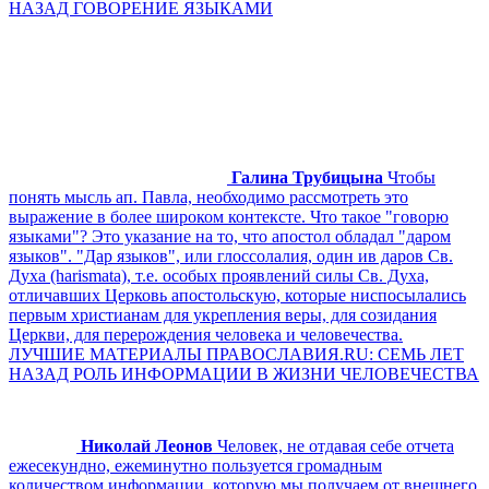
НАЗАД ГОВОРЕНИЕ ЯЗЫКАМИ
Галина Трубицына
Чтобы
понять мысль ап. Павла, необходимо рассмотреть это
выражение в более широком контексте. Что такое "говорю
языками"? Это указание на то, что апостол обладал "даром
языков". "Дар языков", или глоссолалия, один ив даров Св.
Духа (harismata), т.е. особых проявлений силы Св. Духа,
отличавших Церковь апостольскую, которые ниспосылались
первым христианам для укрепления веры, для созидания
Церкви, для перерождения человека и человечества.
ЛУЧШИЕ МАТЕРИАЛЫ ПРАВОСЛАВИЯ.RU: СЕМЬ ЛЕТ
НАЗАД РОЛЬ ИНФОРМАЦИИ В ЖИЗНИ ЧЕЛОВЕЧЕСТВА
Николай Леонов
Человек, не отдавая себе отчета
ежесекундно, ежеминутно пользуется громадным
количеством информации, которую мы получаем от внешнего