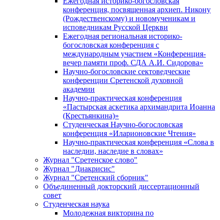
Ежегодная историко-богословская
конференция, посвященная архиеп. Никону
(Рождественскому) и новомученикам и
исповедникам Русской Церкви
Ежегодная региональная историко-
богословская конференция с
международным участием «Конференция-
вечер памяти проф. СДА А.И. Сидорова»
Научно-богословские сектоведческие
конференции Сретенской духовной
академии
Научно-практическая конференция
«Пастырская аскетика архимандрита Иоанна
(Крестьянкина)»
Студенческая Научно-богословская
конференция «Иларионовские Чтения»
Научно-практическая конференция «Cлова в
наследии, наследие в словах»
Журнал "Сретенское слово"
Журнал "Диакрисис"
Журнал "Сретенский сборник"
Объединенный докторский диссертационный
совет
Студенческая наука
Молодежная викторина по