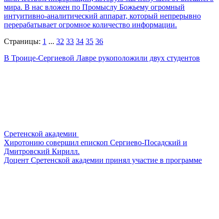
мира. В нас вложен по Промыслу Божьему огромный
интуитивно-аналитический аппарат, который непрерывно
перерабатывает огромное количество информации.
Страницы:
1
...
32
33
34
35
36
В Троице-Сергиевой Лавре рукоположили двух студентов
Сретенской академии
Хиротонию совершил епископ Сергиево-Посадский и
Дмитровский Кирилл.
Доцент Сретенской академии принял участие в программе