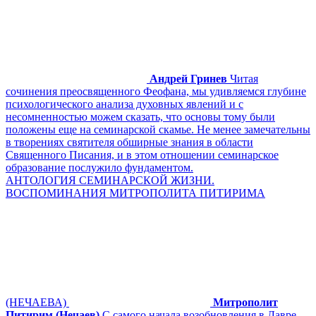
Андрей Гринев
Читая
сочинения преосвященного Феофана, мы удивляемся глубине
психологического анализа духовных явлений и с
несомненностью можем сказать, что основы тому были
положены еще на семинарской скамье. Не менее замечательны
в творениях святителя обширные знания в области
Священного Писания, и в этом отношении семинарское
образование послужило фундаментом.
АНТОЛОГИЯ СЕМИНАРСКОЙ ЖИЗНИ.
ВОСПОМИНАНИЯ МИТРОПОЛИТА ПИТИРИМА
(НЕЧАЕВА)
Митрополит
Питирим (Нечаев)
С самого начала возобновления в Лавре