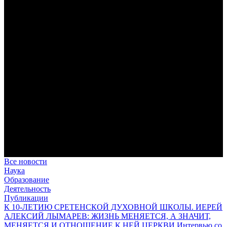
дисциплина корабельного командира, гениальный
стратегический дар флотоводца, жертвенное милосердие
благотворителя и кротость истинного молитвенника.
Этимология имени Исидора Севильского и передача греко-
римской культуры в вестготской Испании. Часть 1
Анализ наиболее известного произведения епископа Севильи
раскрывает как оценку и использование классической
римской культуры в зарождающемся «варварском»
королевстве, так и представления о мире и обществе того
времени.
Пророк Иезекииль: три важных урока от святого
Пророк Иезекииль жил задолго до Рождества Христова, но
уже тогда говорил с Богом на языке Нового Завета и имел
откровения о судьбах человечества.
Предназначение человека в отношении к окружающему миру
Человек, в определенном смысле, является формирующим
принципом всего земного бытия.
Все новости
Наука
Образование
Деятельность
Публикации
К 10-ЛЕТИЮ СРЕТЕНСКОЙ ДУХОВНОЙ ШКОЛЫ. ИЕРЕЙ
АЛЕКСИЙ ЛЫМАРЕВ: ЖИЗНЬ МЕНЯЕТСЯ, А ЗНАЧИТ,
МЕНЯЕТСЯ И ОТНОШЕНИЕ К НЕЙ ЦЕРКВИ Интервью со