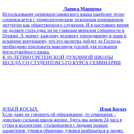
Лариса Маршева
Использование церковнославянского языка наиболее тесно
соприкасается с этимологическим, исконным пониманием
литургии как общественного служения. И в настоящее время
он должен стать едва ли не главным мерилом соборности в
Церкви. А значит, каждому человеку, приходящему в храм и
искренне верующему, что его молитва дойдет до Господа,
необходимо приложить максимум усилий для познания
богослужебного языка.
К 10-ЛЕТИЮ СРЕТЕНСКОЙ ДУХОВНОЙ ШКОЛЫ
БЕСЕДА СО СТУДЕНТОМ 5-ГО КУРСА СЕМИНАРИИ
ИЛЬЕЙ КОСЫХ
Илья Косых
Если даже не говорить об образовании, то семинария –
довольно сильная школа жизни. Здесь мы живем 24 часа в
сутки в коллективе, сталкиваемся с людьми разных
характеров, учимся общению, учимся разбираться в людях.