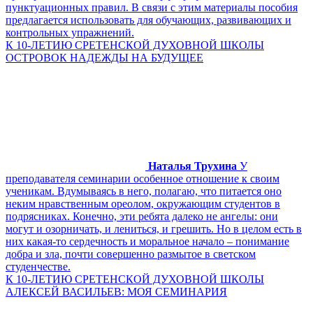
пунктуационных правил. В связи с этим материалы пособия
предлагается использовать для обучающих, развивающих и
контрольных упражнений.
К 10-ЛЕТИЮ СРЕТЕНСКОЙ ДУХОВНОЙ ШКОЛЫ
ОСТРОВОК НАДЕЖДЫ НА БУДУЩЕЕ
Наталья Трухина
У
преподавателя семинарии особенное отношение к своим
ученикам. Вдумываясь в него, полагаю, что питается оно
неким нравственным ореолом, окружающим студентов в
подрясниках. Конечно, эти ребята далеко не ангелы: они
могут и озорничать, и лениться, и грешить. Но в целом есть в
них какая-то сердечность и моральное начало – понимание
добра и зла, почти совершенно размытое в светском
студенчестве.
К 10-ЛЕТИЮ СРЕТЕНСКОЙ ДУХОВНОЙ ШКОЛЫ
АЛЕКСЕЙ ВАСИЛЬЕВ: МОЯ СЕМИНАРИЯ