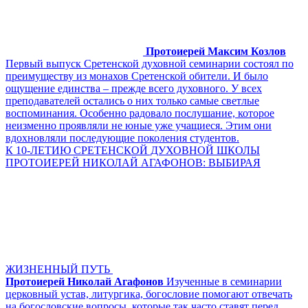
Протоиерей Максим Козлов
Первый выпуск Сретенской духовной семинарии состоял по
преимуществу из монахов Сретенской обители. И было
ощущение единства – прежде всего духовного. У всех
преподавателей остались о них только самые светлые
воспоминания. Особенно радовало послушание, которое
неизменно проявляли не юные уже учащиеся. Этим они
вдохновляли последующие поколения студентов.
К 10-ЛЕТИЮ СРЕТЕНСКОЙ ДУХОВНОЙ ШКОЛЫ
ПРОТОИЕРЕЙ НИКОЛАЙ АГАФОНОВ: ВЫБИРАЯ
ЖИЗНЕННЫЙ ПУТЬ
Протоиерей Николай Агафонов
Изученные в семинарии
церковный устав, литургика, богословие помогают отвечать
на богословские вопросы, которые так часто ставят перед