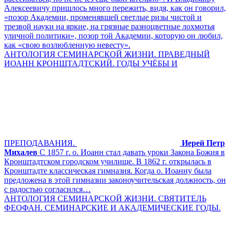
Алексеевичу пришлось много пережить, видя, как он говорил,
«позор Академии, променявшей светлые ризы чистой и
трезвой науки на яркие, на грязные разноцветные лохмотья
уличной политики», позор той Академии, которую он любил,
как «свою возлюбленную невесту».
АНТОЛОГИЯ СЕМИНАРСКОЙ ЖИЗНИ. ПРАВЕДНЫЙ
ИОАНН КРОНШТАДТСКИЙ. ГОДЫ УЧЁБЫ И
ПРЕПОДАВАНИЯ.
Иерей Петр
Михалев
С 1857 г. о. Иоанн стал давать уроки Закона Божия в
Кронштадтском городском училище. В 1862 г. открылась в
Кронштадте классическая гимназия. Когда о. Иоанну была
предложена в этой гимназии законоучительская должность, он
с радостью согласился…
АНТОЛОГИЯ СЕМИНАРСКОЙ ЖИЗНИ. СВЯТИТЕЛЬ
ФЕОФАН. СЕМИНАРСКИЕ И АКАДЕМИЧЕСКИЕ ГОДЫ.