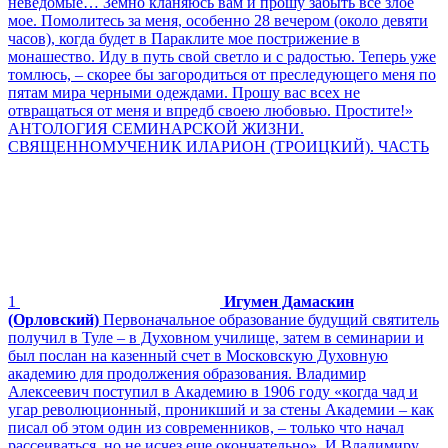
неведомые… Земно кланяюсь вам и прошу забыть все злое
мое. Помолитесь за меня, особенно 28 вечером (около девяти
часов), когда будет в Параклите мое пострижение в
монашество. Иду в путь свой светло и с радостью. Теперь уже
томлюсь, – скорее бы загородиться от преследующего меня по
пятам мира черными одеждами. Прошу вас всех не
отвращаться от меня и впредб своею любовью. Простите!»
АНТОЛОГИЯ СЕМИНАРСКОЙ ЖИЗНИ.
СВЯЩЕННОМУЧЕНИК ИЛАРИОН (ТРОИЦКИЙ). ЧАСТЬ
1
Игумен Дамаскин
(Орловский)
Первоначальное образование будущий святитель
получил в Туле – в Духовном училище, затем в семинарии и
был послан на казенный счет в Московскую Духовную
академию для продолжения образования. Владимир
Алексеевич поступил в Академию в 1906 году «когда чад и
угар революционный, проникший и за стены Академии – как
писал об этом один из современников, – только что начал
рассеиваться, но не исчез еще окончательно». И Владимиру