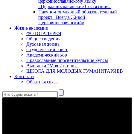
церковнославянскому языку
«Церковнославянские Состязания»
Научно-популярный образовательный
проект «Всегда Живой
Церковнославянский»
Жизнь академии
ФОТОГАЛЕРЕЯ
Общие сведения
Духовная жизнь
Студенческий совет
Академический хор
Православные просветительские курсы
Выставка "Моя История"
ШКОЛА ДЛЯ МОЛОДЫХ ГУМАНИТАРИЕВ
Контакты
Обратная связь
Святые страстотерпцы Борис и Глеб: к истории канонизации
и написания житий
Первыми русскими святыми, прославленными Церковью,
стали благоверные князья Борис и Глеб.
Праведный Феодор Ушаков: «Смерть предпочитаю я
бесчестному служению»
В Федоре Ушакове гармонично соединились железная