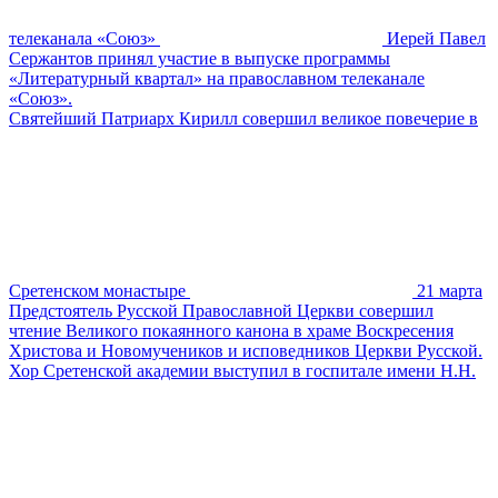
телеканала «Союз»
Иерей Павел
Сержантов принял участие в выпуске программы
«Литературный квартал» на православном телеканале
«Союз».
Святейший Патриарх Кирилл совершил великое повечерие в
Сретенском монастыре
21 марта
Предстоятель Русской Православной Церкви совершил
чтение Великого покаянного канона в храме Воскресения
Христова и Новомучеников и исповедников Церкви Русской.
Хор Сретенской академии выступил в госпитале имени Н.Н.