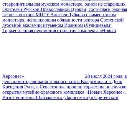
ставропигиальном мужском монастыре, одной из старейших
Обителей Русской Православной Церкви, состоялась рабочая
встреча ректора МПГУ Алексея Лубкова с наместником
монастыря, исполняющим обязанности ректора Сретенской
духовной академии игуменом Иоанном (Лудищевым).
Торжественная церемония открытия комплекса «Новый
Херсонес»
28 июля 2024 года, в
день памяти равноапостольного князя Владимира и в День
Крещения Руси, в Севастополе прошли торжества по случаю
открытия музейно-храмового комплекса «Новый Херсонес».
Визит епископа Шайзарского (Ларисского) в Сретенский