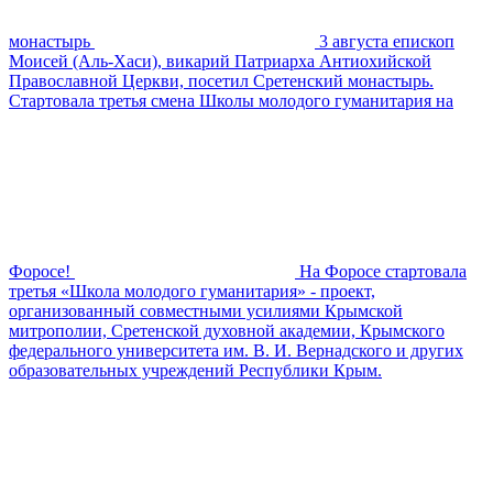
монастырь
3 августа епископ
Моисей (Аль-Хаси), викарий Патриарха Антиохийской
Православной Церкви, посетил Сретенский монастырь.
Стартовала третья смена Школы молодого гуманитария на
Форосе!
На Форосе стартовала
третья «Школа молодого гуманитария» - проект,
организованный совместными усилиями Крымской
митрополии, Сретенской духовной академии, Крымского
федерального университета им. В. И. Вернадского и других
образовательных учреждений Республики Крым.