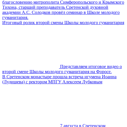
благословению митрополита Симферопольского и Крымского
Тихона, старший преподаватель Сретенской духовной
академии А.С. Солодков провёл семинар в Школе молодого
гуманитария.
Итоговый ролик второй смены Школы молодого гуманитария
Представляем итоговое видео о
второй смене Школы молодого гуманитария на Форосе.
В Сретенском монастыре прошла встреча игумена Иоанна
(Лудищева) с ректором МПГУ Алексеем Лубковым
7 августа в Сретенском