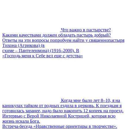
Что важно в пастырстве?
Какими качествами должен обладать пастырь добрый?
Ответы на эти вопросы попробуем найти у священнопастыря
Тихона (Агрикова) (в
схиме – Пантелеимона) (1916–2000). В
«Господь меня к Себе вел еще с детства»
Когда мне было лет 8–10, я на
каникулах тайком от родных ездила в церковь. К поездкам я
готовилась заранее, надо было накопить 12 копеек на проезд.
Интервью с Верой Николаевной Кострицей, которая всю
жизнь искала Бога.
Встреча-беседа «Нравственные ориентиры в творчестве».