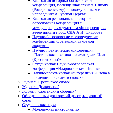
Ежегодная историко-богословская
конференция, посвященная архиеп. Никону
(Рождественскому) и новомученикам и
исповедникам Русской Церкви
Ежегодная региональная историко-
богословская конференция с
международным участием «Конференция-
вечер памяти проф. СДА А.И. Сидорова»
Научно-богословские сектоведческие
конференции Сретенской духовной
академии
Научно-практическая конференция
«Пастырская аскетика архимандрита Иоанна
(Крестьянкина)»
Студенческая Научно-богословская
конференция «Иларионовские Чтения»
Научно-практическая конференция «Cлова в
наследии, наследие в словах»
Журнал "Сретенское слово"
Журнал "Диакрисис"
Журнал "Сретенский сборник"
Объединенный докторский диссертационный
совет
Студенческая наука
Молодежная викторина по