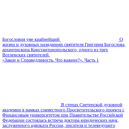
Богословия уме крайнейший
О
жизни и духовных назиданиях святителя Григория Богослова,
архиепископа Константинопольского, одного из трех
Вселенских святителей.
«Закон и Справедливость. Что важнее?». Часть 1
В стенах Сретенской духовной
академии в рамках совместного Просветительского проекта с
Финансовым университетом при Правительстве Российской
Федерации состоялась встреча доктора юридических наук,
заслуженного адвоката России, писателя и телеведущего