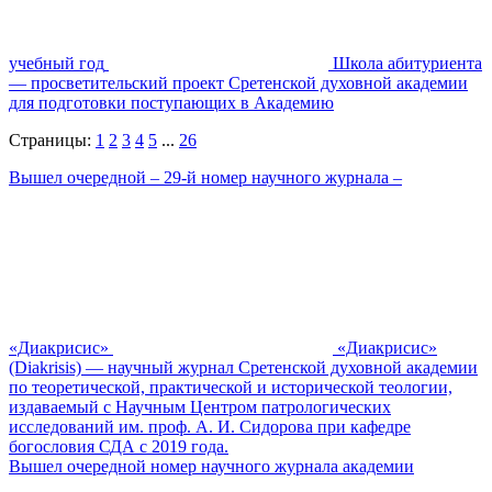
учебный год
Школа абитуриента
— просветительский проект Сретенской духовной академии
для подготовки поступающих в Академию
Страницы:
1
2
3
4
5
...
26
Вышел очередной – 29-й номер научного журнала –
«Диакрисис»
«Диакрисис»
(Diakrisis) — научный журнал Сретенской духовной академии
по теоретической, практической и исторической теологии,
издаваемый с Научным Центром патрологических
исследований им. проф. А. И. Сидорова при кафедре
богословия СДА с 2019 года.
Вышел очередной номер научного журнала академии