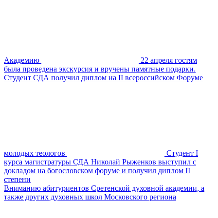
Академию
22 апреля гостям
была проведена экскурсия и вручены памятные подарки.
Студент СДА получил диплом на II всероссийском Форуме
молодых теологов
Студент I
курса магистратуры СДА Николай Рыженков выступил с
докладом на богословском форуме и получил диплом II
степени
Вниманию абитуриентов Сретенской духовной академии, а
также других духовных школ Московского региона