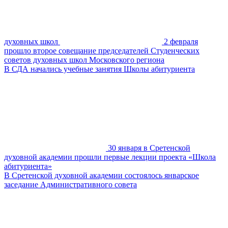
духовных школ
2 февраля
прошло второе совещание председателей Студенческих
советов духовных школ Московского региона
В СДА начались учебные занятия Школы абитуриента
30 января в Сретенской
духовной академии прошли первые лекции проекта «Школа
абитуриента»
В Сретенской духовной академии состоялось январское
заседание Административного совета