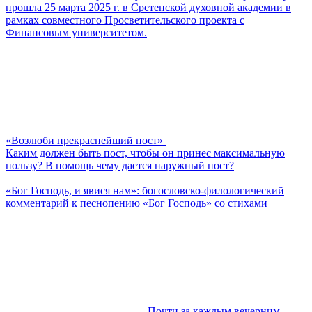
прошла 25 марта 2025 г. в Сретенской духовной академии в
рамках совместного Просветительского проекта с
Финансовым университетом.
«Возлюби прекраснейший пост»
Каким должен быть пост, чтобы он принес максимальную
пользу? В помощь чему дается наружный пост?
«Бог Господь, и явися нам»: богословско-филологический
комментарий к песнопению «Бог Господь» со стихами
Почти за каждым вечерним