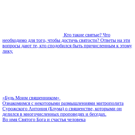
Кто такие святые? Что
необходимо для того, чтобы достичь святости? Ответы на эти
вопросы дают те, кто сподобился быть причисленным к этому
лику.
«Будь Моим священником»
Ознакомимся с некоторыми размышлениями митрополита
Сурожского Антония (Блума) о священстве, которыми он
делился в многочисленных проповедях и беседах.
Во имя Святого Бога и счастья человека