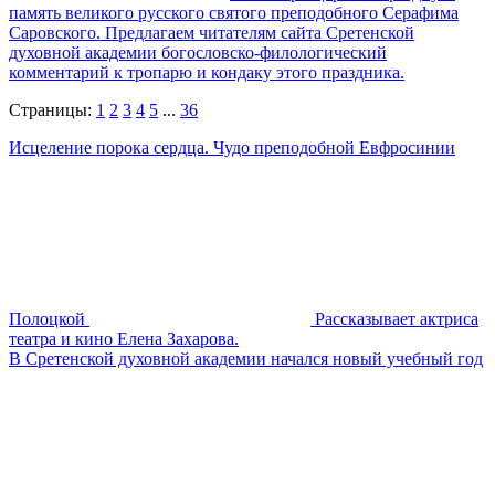
память великого русского святого преподобного Серафима
Саровского. Предлагаем читателям сайта Сретенской
духовной академии богословско-филологический
комментарий к тропарю и кондаку этого праздника.
Страницы:
1
2
3
4
5
...
36
Исцеление порока сердца. Чудо преподобной Евфросинии
Полоцкой
Рассказывает актриса
театра и кино Елена Захарова.
В Сретенской духовной академии начался новый учебный год