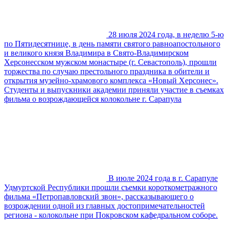
28 июля 2024 года, в неделю 5-ю
по Пятидесятнице, в день памяти святого равноапостольного
и великого князя Владимира в Свято-Владимирском
Херсонесском мужском монастыре (г. Севастополь), прошли
торжества по случаю престольного праздника в обители и
открытия музейно-храмового комплекса «Новый Херсонес».
Студенты и выпускники академии приняли участие в съемках
фильма о возрождающейся колокольне г. Сарапула
В июле 2024 года в г. Сарапуле
Удмуртской Республики прошли съемки короткометражного
фильма «Петропавловский звон», рассказывающего о
возрождении одной из главных достопримечательностей
региона - колокольне при Покровском кафедральном соборе.