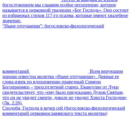
богослужением мы слышим особое песнопение, которое
называется в церковной традиции «Бог Господь». Оно состоит
из избранных стихов 117-го псалма, которые имеют хвалебное
значение.
“Ныне отпущаеши”: богословско-филологический
комментарий
Всем верующим
хорошо известна молитва «Ныне отпущаеши». Дивные ее
слова изрек по вдохновению праведный Симеон
Богоприимец – трехсотлетний старец. Евангелие от Луки
свидетельствует, что «ему было предсказано Духом Святым,
что он не увидит смерти, доколе не увидит Христа Господня»
(Лк. 2:26).
Сподоби, Господи в вечер сей (богословско-филологический
комментарий церковнославянского текста молитвы)