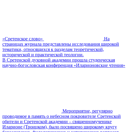
«Сретенское слово»
На
страницах журнала представлены исследования широкой
тематики, относящихся к разделам теоретической,
исторической и практической теологии.
В Сретенской духовной академии прошла студенческая
научно-богословская конференция «Иларионовские чтения»
Мероприятие, регулярно
проводимое в память о небесном покровителе Сретенской
обители и Сретенской академии – священномученике
Иларионе (Троицком), было посвящено широкому кругу