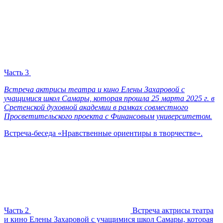
Часть 3
Встреча актрисы театра и кино Елены Захаровой с
учащимися школ Самары, которая прошла 25 марта 2025 г. в
Сретенской духовной академии в рамках совместного
Просветительского проекта с Финансовым университетом.
Встреча-беседа «Нравственные ориентиры в творчестве».
Часть 2
Встреча актрисы театра
и кино Елены Захаровой с учащимися школ Самары, которая