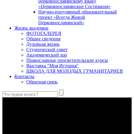
церковнославянскому языку
«Церковнославянские Состязания»
Научно-популярный образовательный
проект «Всегда Живой
Церковнославянский»
Жизнь академии
ФОТОГАЛЕРЕЯ
Общие сведения
Духовная жизнь
Студенческий совет
Академический хор
Православные просветительские курсы
Выставка "Моя История"
ШКОЛА ДЛЯ МОЛОДЫХ ГУМАНИТАРИЕВ
Контакты
Обратная связь
Святые страстотерпцы Борис и Глеб: к истории канонизации
и написания житий
Первыми русскими святыми, прославленными Церковью,
стали благоверные князья Борис и Глеб.
Праведный Феодор Ушаков: «Смерть предпочитаю я
бесчестному служению»
В Федоре Ушакове гармонично соединились железная