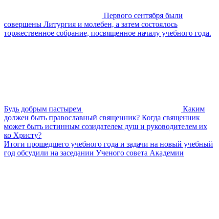
Первого сентября были
совершены Литургия и молебен, а затем состоялось
торжественное собрание, посвященное началу учебного года.
Будь добрым пастырем
Каким
должен быть православный священник? Когда священник
может быть истинным созидателем душ и руководителем их
ко Христу?
Итоги прошедшего учебного года и задачи на новый учебный
год обсудили на заседании Ученого совета Академии