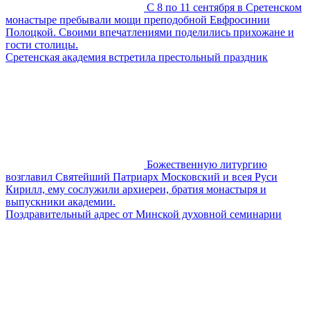
С 8 по 11 сентября в Сретенском
монастыре пребывали мощи преподобной Евфросинии
Полоцкой. Своими впечатлениями поделились прихожане и
гости столицы.
Сретенская академия встретила престольный праздник
Божественную литургию
возглавил Святейший Патриарх Московский и всея Руси
Кирилл, ему сослужили архиереи, братия монастыря и
выпускники академии.
Поздравительный адрес от Минской духовной семинарии