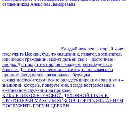
священником Алексием Лымаревым
Каждый человек, который хочет
послужить Церкви, будь то священник, педагог, воспитатель
или любой гражданин, может дать ей свои – достойные –
плоды. Даст бог, этих плодов с каждым разом будет все
больше. Для того, что церковная жизнь, основываясь на
прочном фундаменте, развивалась, будущим
священнослужителям нужно овладеть широкими знаниями –
знаниями, которые, поверьте мне, всегда востребованы в
ежедневном служении на приходе.
К 10-ЛЕТИЮ СРЕТЕНСКОЙ ДУХОВНОЙ ШКОЛЫ
ПРОТОИЕРЕЙ МАКСИМ КОЗЛОВ: ГОРЕТЬ ЖЕЛАНИЕМ
ПОСЛУЖИТЬ БОГУ И ЦЕРКВИ