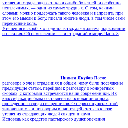
утешении страдающего от каких-либо болезней, и особенно
неизлечимых, — один из самых трудных. О том, какими
словами можно поддержать такого человека и направить при
этом его мысли к Богу, писали многие люди, в том числе сами
перенесшие боль.
Утешения в скорбях от одиночества, алкоголизма, наркомании
и насилия. Об осмыслении зла и страданий в мире. Часть 8
Никита Якубов
После
разговора о зле и страданиях в общем, чему были посвящены
предыдущие статьи, перейдем к разговору о конкретных
скорбях, с которыми встречаются наши современники. Их
классификация была составлена на основании опроса,
проведенного среди священников. О первых пунктах этой
типологии мы и поговорим в настоящей статье в ключе
утешения страдающих людей священниками.
Исповедь как средство пастырского душепопечения