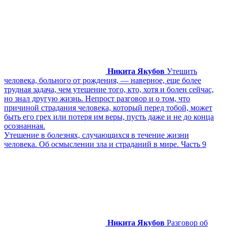
Никита Якубов
Утешить
человека, больного от рождения, — наверное, еще более
трудная задача, чем утешение того, кто, хотя и болен сейчас,
но знал другую жизнь. Непрост разговор и о том, что
причиной страдания человека, который перед тобой, может
быть его грех или потеря им веры, пусть даже и не до конца
осознанная.
Утешение в болезнях, случающихся в течение жизни
человека. Об осмыслении зла и страданий в мире. Часть 9
Никита Якубов
Разговор об