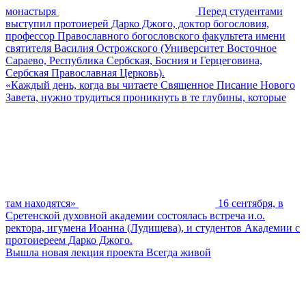
монастыря
Перед студентами
выступил протоиерей Дарко Джого, доктор богословия,
профессор Православного богословского факультета имени
святителя Василия Острожского (Университет Восточное
Сараево, Республика Сербская, Босния и Герцеговина,
Сербская Православная Церковь).
«Каждый день, когда вы читаете Священное Писание Нового
Завета, нужно трудиться проникнуть в те глубины, которые
там находятся»
16 сентября, в
Сретенской духовной академии состоялась встреча и.о.
ректора, игумена Иоанна (Лудищева), и студентов Академии с
протоиереем Дарко Джого.
Вышла новая лекция проекта Всегда живой