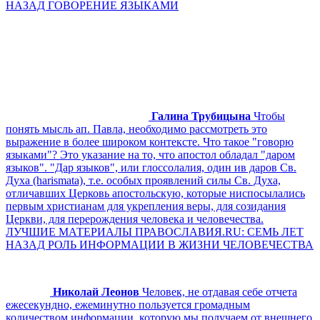
НАЗАД ГОВОРЕНИЕ ЯЗЫКАМИ
Галина Трубицына
Чтобы
понять мысль ап. Павла, необходимо рассмотреть это
выражение в более широком контексте. Что такое "говорю
языками"? Это указание на то, что апостол обладал "даром
языков". "Дар языков", или глоссолалия, один ив даров Св.
Духа (harismata), т.е. особых проявлений силы Св. Духа,
отличавших Церковь апостольскую, которые ниспосылались
первым христианам для укрепления веры, для созидания
Церкви, для перерождения человека и человечества.
ЛУЧШИЕ МАТЕРИАЛЫ ПРАВОСЛАВИЯ.RU: СЕМЬ ЛЕТ
НАЗАД РОЛЬ ИНФОРМАЦИИ В ЖИЗНИ ЧЕЛОВЕЧЕСТВА
Николай Леонов
Человек, не отдавая себе отчета
ежесекундно, ежеминутно пользуется громадным
количеством информации, которую мы получаем от внешнего