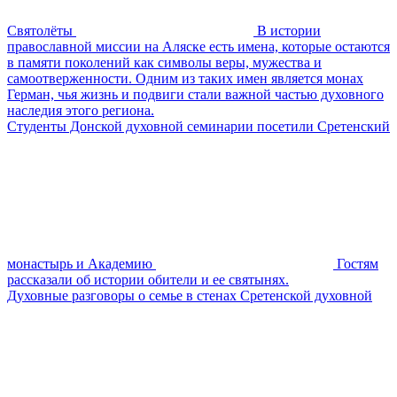
Святолёты
В истории
православной миссии на Аляске есть имена, которые остаются
в памяти поколений как символы веры, мужества и
самоотверженности. Одним из таких имен является монах
Герман, чья жизнь и подвиги стали важной частью духовного
наследия этого региона.
Студенты Донской духовной семинарии посетили Сретенский
монастырь и Академию
Гостям
рассказали об истории обители и ее святынях.
Духовные разговоры о семье в стенах Сретенской духовной