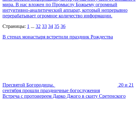
мира. В нас вложен по Промыслу Божьему огромный
интуитивно-аналитический аппарат, который непрерывно
перерабатывает огромное количество информации.
Страницы:
1
...
32
33
34
35
36
В стенах монастыря встретили праздник Рождества
Пресвятой Богородицы.
20 и 21
сентября прошли праздничные богослужения
Встреча с протоиереем Дарко Джого в скиту Сретенского