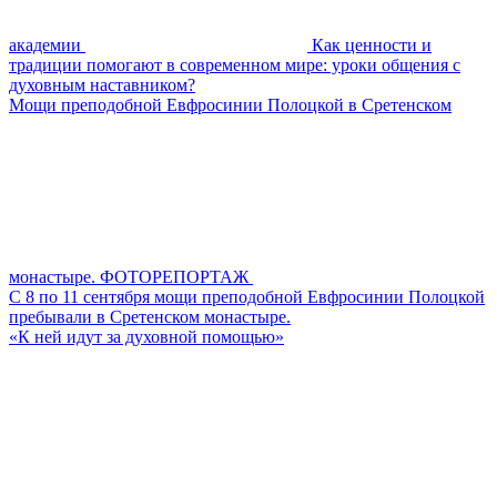
академии
Как ценности и
традиции помогают в современном мире: уроки общения с
духовным наставником?
Мощи преподобной Евфросинии Полоцкой в Сретенском
монастыре. ФОТОРЕПОРТАЖ
С 8 по 11 сентября мощи преподобной Евфросинии Полоцкой
пребывали в Сретенском монастыре.
«К ней идут за духовной помощью»