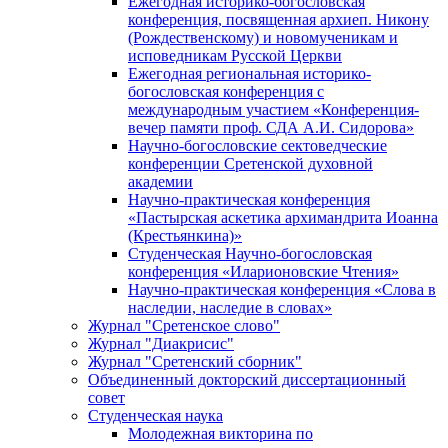
Ежегодная историко-богословская
конференция, посвященная архиеп. Никону
(Рождественскому) и новомученикам и
исповедникам Русской Церкви
Ежегодная региональная историко-
богословская конференция с
международным участием «Конференция-
вечер памяти проф. СДА А.И. Сидорова»
Научно-богословские сектоведческие
конференции Сретенской духовной
академии
Научно-практическая конференция
«Пастырская аскетика архимандрита Иоанна
(Крестьянкина)»
Студенческая Научно-богословская
конференция «Иларионовские Чтения»
Научно-практическая конференция «Cлова в
наследии, наследие в словах»
Журнал "Сретенское слово"
Журнал "Диакрисис"
Журнал "Сретенский сборник"
Объединенный докторский диссертационный
совет
Студенческая наука
Молодежная викторина по