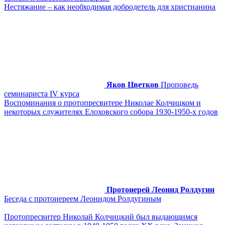
Нестяжание – как необходимая добродетель для христианина
Яков Цветков
Проповедь
семинариста IV курса
Воспоминания о протопресвитере Николае Колчицком и
некоторых служителях Елоховского собора 1930-1950-х годов
Протоиерей Леонид Ролдугин
Беседа с протоиереем Леонидом Ролдугиным
Протопресвитер Николай Колчицкий был выдающимся