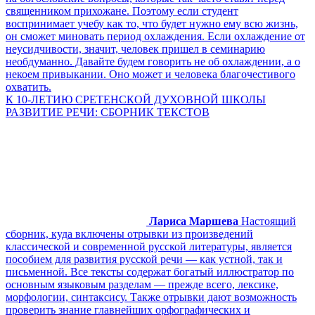
священником прихожане. Поэтому если студент
воспринимает учебу как то, что будет нужно ему всю жизнь,
он сможет миновать период охлаждения. Если охлаждение от
неусидчивости, значит, человек пришел в семинарию
необдуманно. Давайте будем говорить не об охлаждении, а о
некоем привыкании. Оно может и человека благочестивого
охватить.
К 10-ЛЕТИЮ СРЕТЕНСКОЙ ДУХОВНОЙ ШКОЛЫ
РАЗВИТИЕ РЕЧИ: СБОРНИК ТЕКСТОВ
Лариса Маршева
Настоящий
сборник, куда включены отрывки из произведений
классической и современной русской литературы, является
пособием для развития русской речи — как устной, так и
письменной. Все тексты содержат богатый иллюстратор по
основным языковым разделам — прежде всего, лексике,
морфологии, синтаксису. Также отрывки дают возможность
проверить знание главнейших орфографических и