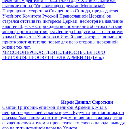
церковным деятелем в 1940-1950 годах ХХ века. Занимая
высокие посты (Управляющего делами Московской
Патриархии, секретаря Священного Синода, председателя
Учебного Комитета Русской Православной Церкви) он
старался отстаивать интересы Церкви, несмотря на давление
властей. Здесь мы приводим воспоминания об этом пастыре
митрофорного протоиерея Леонида Ролдугина — настоятеля
храма Рождества Христова в Измайлове, которые, возможно,
приоткроют читателю новые для него стороны церковной
жизни тех лет.
МИССИОНЕРСКАЯ ДЕЯТЕЛЬНОСТЬ СВЯТОГО
ГРИГОРИЯ, ПРОСВЕТИТЕЛЯ АРМЕНИИ (IV в.)
Иерей Даниил Сироткин
Святой Григорий, епископ Великой Армении, жил в
непростое для своей страны время. Будучи христианином, он
сначала был гоним, а потом, чудом оставшись в живых, стал
священнослужителем и просветителем своего народа, выведя
его на путь истинной веры во Христа.