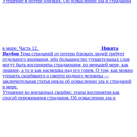
Утешение в потере близких. Об осмыслении зла и страданий
в мире. Часть 12.
Никита
Якубов
Тема страданий от потери близких людей требует
отдельного внимания, ибо большинство утешительных слов
могут быть восприняты страдающим, по меньшей мере, как
лишние, а то и как насмешка над его горем. О том, как можно
утешить скорбящего о смерти родного человека —
заключительная статья цикла об осмыслении зла и страданий
в мире.
Утешение во внезапных скорбях: этапы восприятия как
способ переживания страдания. Об осмыслении зла и