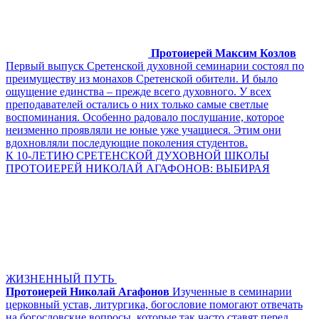
Протоиерей Максим Козлов
Первый выпуск Сретенской духовной семинарии состоял по
преимуществу из монахов Сретенской обители. И было
ощущение единства – прежде всего духовного. У всех
преподавателей остались о них только самые светлые
воспоминания. Особенно радовало послушание, которое
неизменно проявляли не юные уже учащиеся. Этим они
вдохновляли последующие поколения студентов.
К 10-ЛЕТИЮ СРЕТЕНСКОЙ ДУХОВНОЙ ШКОЛЫ
ПРОТОИЕРЕЙ НИКОЛАЙ АГАФОНОВ: ВЫБИРАЯ
ЖИЗНЕННЫЙ ПУТЬ
Протоиерей Николай Агафонов
Изученные в семинарии
церковный устав, литургика, богословие помогают отвечать
на богословские вопросы, которые так часто ставят перед