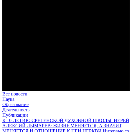
дисциплина корабельного командира, гениальный
стратегический дар флотоводца, жертвенное милосердие
благотворителя и кротость истинного молитвенника.
Этимология имени Исидора Севильского и передача греко-
римской культуры в вестготской Испании. Часть 1
Анализ наиболее известного произведения епископа Севильи
раскрывает как оценку и использование классической
римской культуры в зарождающемся «варварском»
королевстве, так и представления о мире и обществе того
времени.
Пророк Иезекииль: три важных урока от святого
Пророк Иезекииль жил задолго до Рождества Христова, но
уже тогда говорил с Богом на языке Нового Завета и имел
откровения о судьбах человечества.
Предназначение человека в отношении к окружающему миру
Человек, в определенном смысле, является формирующим
принципом всего земного бытия.
Все новости
Наука
Образование
Деятельность
Публикации
К 10-ЛЕТИЮ СРЕТЕНСКОЙ ДУХОВНОЙ ШКОЛЫ. ИЕРЕЙ
АЛЕКСИЙ ЛЫМАРЕВ: ЖИЗНЬ МЕНЯЕТСЯ, А ЗНАЧИТ,
МЕНЯЕТСЯ И ОТНОШЕНИЕ К НЕЙ ЦЕРКВИ Интервью со