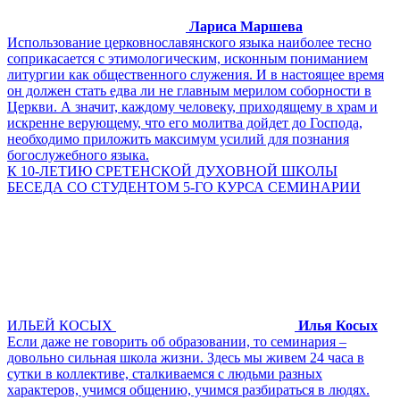
Лариса Маршева
Использование церковнославянского языка наиболее тесно
соприкасается с этимологическим, исконным пониманием
литургии как общественного служения. И в настоящее время
он должен стать едва ли не главным мерилом соборности в
Церкви. А значит, каждому человеку, приходящему в храм и
искренне верующему, что его молитва дойдет до Господа,
необходимо приложить максимум усилий для познания
богослужебного языка.
К 10-ЛЕТИЮ СРЕТЕНСКОЙ ДУХОВНОЙ ШКОЛЫ
БЕСЕДА СО СТУДЕНТОМ 5-ГО КУРСА СЕМИНАРИИ
ИЛЬЕЙ КОСЫХ
Илья Косых
Если даже не говорить об образовании, то семинария –
довольно сильная школа жизни. Здесь мы живем 24 часа в
сутки в коллективе, сталкиваемся с людьми разных
характеров, учимся общению, учимся разбираться в людях.