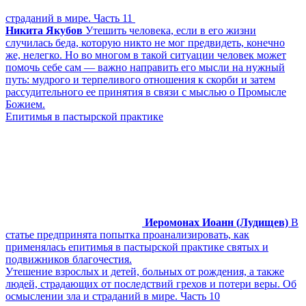
страданий в мире. Часть 11
Никита Якубов
Утешить человека, если в его жизни
случилась беда, которую никто не мог предвидеть, конечно
же, нелегко. Но во многом в такой ситуации человек может
помочь себе сам — важно направить его мысли на нужный
путь: мудрого и терпеливого отношения к скорби и затем
рассудительного ее принятия в связи с мыслью о Промысле
Божием.
Епитимья в пастырской практике
Иеромонах Иоанн (Лудищев)
В
статье предпринята попытка проанализировать, как
применялась епитимья в пастырской практике святых и
подвижников благочестия.
Утешение взрослых и детей, больных от рождения, а также
людей, страдающих от последствий грехов и потери веры. Об
осмыслении зла и страданий в мире. Часть 10