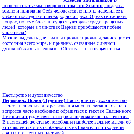
Алексей Мигальников
В
прошлой статье мы говорили о том, что Христос, придя на
землю и приняв на Себя человеческую плоть, исцелил ее в
Себе от последствий первородного греха. Однако возникает
вопрос, почему болезни существуют даже среди крещеных
людей, которые в таинствах Церкви приобщаются победе
Спасителя?
Можно выделить две группы причин: причины, зависящие от
состояния всего мира, и причины, связанные с личной
духовной жизнью человека. Об этом — настоящая статья.
Пастырство и духовничество
Иеромонах Иоанн (Лудищев)
Пастырство и духовничество
— тема непростая, для разрешения многих связанных с нею
вопросов часто необходимо обращаться к текстам Священного
Писания и трудам святых отцов и подвижников благочестия.
В настоящей же статье подобраны наиболее важные мысли об
этих явлениях и их особенностях из Евангелия и творений
святых и известных пастырей.