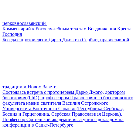
церковнославянский
Комментарий к богослужебным текстам Воздвижения Креста
Господня
Беседа с протоиереем Дарко Джого: о Сербии, православной
традиции и Новом Завете
Состоялась встреча с протоиереем Дарко Джого, доктором
богословия (PhD), профессором Православного богословского
факультета имени святителя Василия Острожского
Университета Восточного Сараево (Республика Сербская,
Босния и Герцеговина, Сербская Православная Церковь).
Профессор Сретенской академии выступил с докладом на
конференции в Санкт-Петербурге