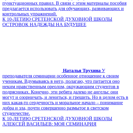
пунктуационных правил. В связи с этим материалы пособия
предлагается использовать для обучающих, развивающих и
контрольных упражнений.
К 10-ЛЕТИЮ СРЕТЕНСКОЙ ДУХОВНОЙ ШКОЛЫ
ОСТРОВОК НАДЕЖДЫ НА БУДУЩЕЕ
Наталья Трухина
У
преподавателя семинарии особенное отношение к своим
ученикам. Вдумываясь в него, полагаю, что питается оно
неким нравственным ореолом, окружающим студентов в
подрясниках. Конечно, эти ребята далеко не ангелы: они
могут и озорничать, и лениться, и грешить. Но в целом есть в
них какая-то сердечность и моральное начало – понимание
добра и зла, почти совершенно размытое в светском
студенчестве.
К 10-ЛЕТИЮ СРЕТЕНСКОЙ ДУХОВНОЙ ШКОЛЫ
АЛЕКСЕЙ ВАСИЛЬЕВ: МОЯ СЕМИНАРИЯ