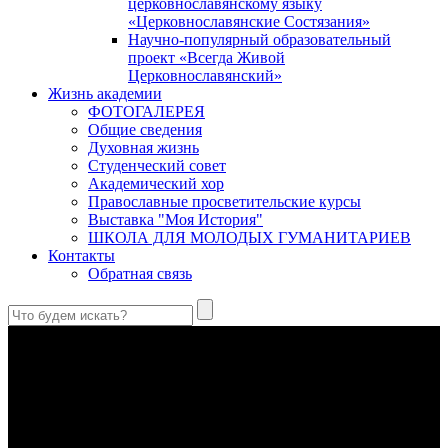
церковнославянскому языку
«Церковнославянские Состязания»
Научно-популярный образовательный
проект «Всегда Живой
Церковнославянский»
Жизнь академии
ФОТОГАЛЕРЕЯ
Общие сведения
Духовная жизнь
Студенческий совет
Академический хор
Православные просветительские курсы
Выставка "Моя История"
ШКОЛА ДЛЯ МОЛОДЫХ ГУМАНИТАРИЕВ
Контакты
Обратная связь
Святые страстотерпцы Борис и Глеб: к истории канонизации
и написания житий
Первыми русскими святыми, прославленными Церковью,
стали благоверные князья Борис и Глеб.
Праведный Феодор Ушаков: «Смерть предпочитаю я
бесчестному служению»
В Федоре Ушакове гармонично соединились железная