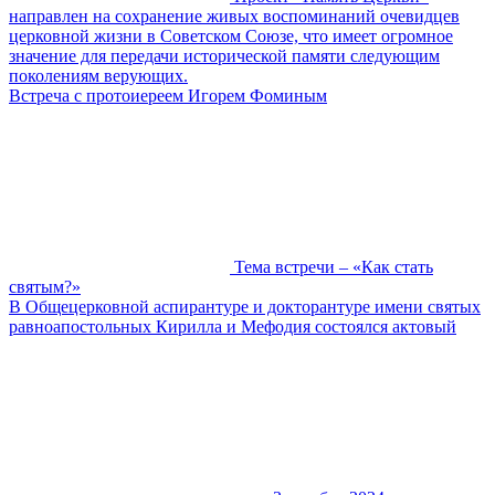
направлен на сохранение живых воспоминаний очевидцев
церковной жизни в Советском Союзе, что имеет огромное
значение для передачи исторической памяти следующим
поколениям верующих.
Встреча с протоиереем Игорем Фоминым
Тема встречи – «Как стать
святым?»
В Общецерковной аспирантуре и докторантуре имени святых
равноапостольных Кирилла и Мефодия состоялся актовый