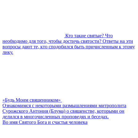
Кто такие святые? Что
необходимо для того, чтобы достичь святости? Ответы на эти
вопросы дают те, кто сподобился быть причисленным к этому
лику.
«Будь Моим священником»
Ознакомимся с некоторыми размышлениями митрополита
Сурожского Антония (Блума) о священстве, которыми он
делился в многочисленных проповедях и беседах.
Во имя Святого Бога и счастья человека