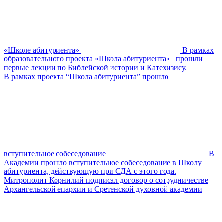
«Школе абитуриента»
В рамках
образовательного проекта «Школа абитуриента» прошли
первые лекции по Библейской истории и Катехизису.
В рамках проекта “Школа абитуриента” прошло
вступительное собеседование
В
Академии прошло вступительное собеседование в Школу
абитуриента, действующую при СДА с этого года.
Митрополит Корнилий подписал договор о сотрудничестве
Архангельской епархии и Сретенской духовной академии