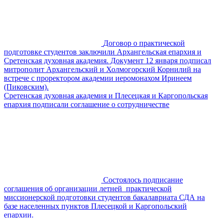
Договор о практической
подготовке студентов заключили Архангельская епархия и
Сретенская духовная академия. Документ 12 января подписал
митрополит Архангельский и Холмогорский Корнилий на
встрече с проректором академии иеромонахом Иринеем
(Пиковским).
Сретенская духовная академия и Плесецкая и Каргопольская
епархия подписали соглашение о сотрудничестве
Состоялось подписание
соглашения об организации летней практической
миссионерской подготовки студентов бакалавриата СДА на
базе населенных пунктов Плесецкой и Каргопольский
епархии.