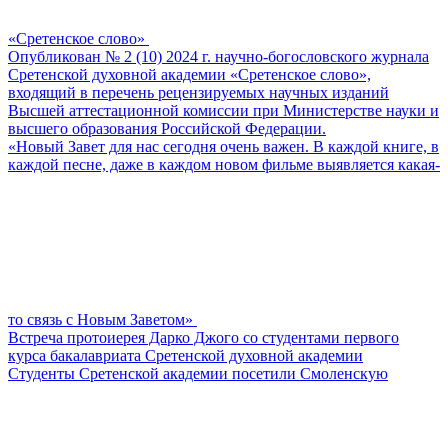
«Сретенское слово»
Опубликован № 2 (10) 2024 г. научно-богословского журнала
Сретенской духовной академии «Сретенское слово»,
входящий в перечень рецензируемых научных изданий
Высшей аттестационной комиссии при Министерстве науки и
высшего образования Российской Федерации.
«Новый Завет для нас сегодня очень важен. В каждой книге, в
каждой песне, даже в каждом новом фильме выявляется какая-
то связь с Новым Заветом»
Встреча протоиерея Дарко Джого со студентами первого
курса бакалавриата Сретенской духовной академии
Студенты Сретенской академии посетили Смоленскую