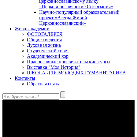
церковнославянскому языку
«Церковнославянские Состязания»
Научно-популярный образовательный
проект «Всегда Живой
Церковнославянский»
Жизнь академии
ФОТОГАЛЕРЕЯ
Общие сведения
Духовная жизнь
Студенческий совет
Академический хор
Православные просветительские курсы
Выставка "Моя История"
ШКОЛА ДЛЯ МОЛОДЫХ ГУМАНИТАРИЕВ
Контакты
Обратная связь
Святые страстотерпцы Борис и Глеб: к истории канонизации
и написания житий
Первыми русскими святыми, прославленными Церковью,
стали благоверные князья Борис и Глеб.
Праведный Феодор Ушаков: «Смерть предпочитаю я
бесчестному служению»
В Федоре Ушакове гармонично соединились железная