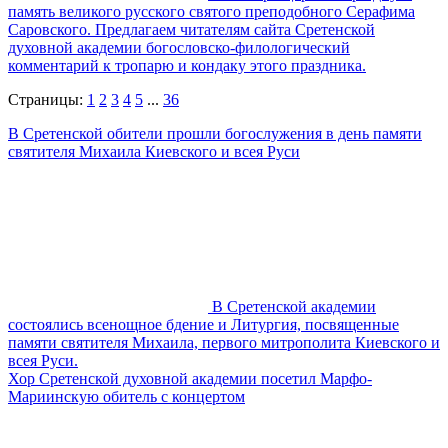
память великого русского святого преподобного Серафима
Саровского. Предлагаем читателям сайта Сретенской
духовной академии богословско-филологический
комментарий к тропарю и кондаку этого праздника.
Страницы:
1
2
3
4
5
...
36
В Сретенской обители прошли богослужения в день памяти
святителя Михаила Киевского и всея Руси
В Сретенской академии
состоялись всенощное бдение и Литургия, посвященные
памяти святителя Михаила, первого митрополита Киевского и
всея Руси.
Хор Сретенской духовной академии посетил Марфо-
Мариинскую обитель с концертом