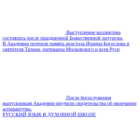
Выступление коллектива
состоялось после праздничной Божественной литургии.
В Академии почтили память апостола Иоанна Богослова и
святителя Тихона, патриарха Московского и всея Руси
После богослужения
выпускникам Академии вручили свидетельства об окончании
аспирантуры.
РУССКИЙ ЯЗЫК В ДУХОВНОЙ ШКОЛЕ