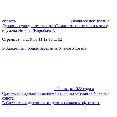
область
Учащиеся побывали в
Духовно-культурном центре «Тёмкино» и посетили могилу
игумена Никона (Воробьева).
Страницы:
1
...
9
10
11
12
13
...
82
В Академии прошло заседание Ученого совета
27 января 2022 года в
Сретенской духовной академии прошло заседание Ученого
совета.
В Сретенской духовной академии началось обучение в