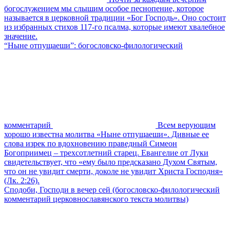
богослужением мы слышим особое песнопение, которое
называется в церковной традиции «Бог Господь». Оно состоит
из избранных стихов 117-го псалма, которые имеют хвалебное
значение.
“Ныне отпущаеши”: богословско-филологический
комментарий
Всем верующим
хорошо известна молитва «Ныне отпущаеши». Дивные ее
слова изрек по вдохновению праведный Симеон
Богоприимец – трехсотлетний старец. Евангелие от Луки
свидетельствует, что «ему было предсказано Духом Святым,
что он не увидит смерти, доколе не увидит Христа Господня»
(Лк. 2:26).
Сподоби, Господи в вечер сей (богословско-филологический
комментарий церковнославянского текста молитвы)