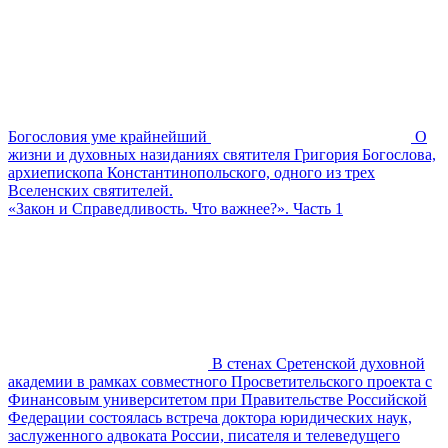
Богословия уме крайнейший
О
жизни и духовных назиданиях святителя Григория Богослова,
архиепископа Константинопольского, одного из трех
Вселенских святителей.
«Закон и Справедливость. Что важнее?». Часть 1
В стенах Сретенской духовной
академии в рамках совместного Просветительского проекта с
Финансовым университетом при Правительстве Российской
Федерации состоялась встреча доктора юридических наук,
заслуженного адвоката России, писателя и телеведущего