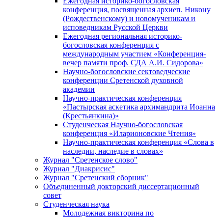
Ежегодная историко-богословская
конференция, посвященная архиеп. Никону
(Рождественскому) и новомученикам и
исповедникам Русской Церкви
Ежегодная региональная историко-
богословская конференция с
международным участием «Конференция-
вечер памяти проф. СДА А.И. Сидорова»
Научно-богословские сектоведческие
конференции Сретенской духовной
академии
Научно-практическая конференция
«Пастырская аскетика архимандрита Иоанна
(Крестьянкина)»
Студенческая Научно-богословская
конференция «Иларионовские Чтения»
Научно-практическая конференция «Cлова в
наследии, наследие в словах»
Журнал "Сретенское слово"
Журнал "Диакрисис"
Журнал "Сретенский сборник"
Объединенный докторский диссертационный
совет
Студенческая наука
Молодежная викторина по