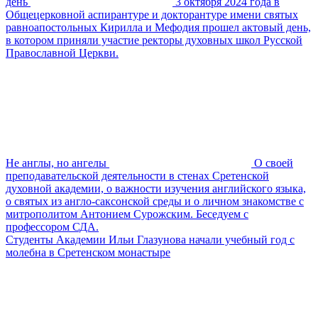
день
3 октября 2024 года в
Общецерковной аспирантуре и докторантуре имени святых
равноапостольных Кирилла и Мефодия прошел актовый день,
в котором приняли участие ректоры духовных школ Русской
Православной Церкви.
Не англы, но ангелы
О своей
преподавательской деятельности в стенах Сретенской
духовной академии, о важности изучения английского языка,
о святых из англо-саксонской среды и о личном знакомстве с
митрополитом Антонием Сурожским. Беседуем с
профессором СДА.
Студенты Академии Ильи Глазунова начали учебный год с
молебна в Сретенском монастыре