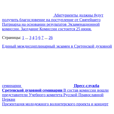
Абитуриенты должны будут
получить благословение на поступление от Святейшего
Патриарха на основании результатов Экзаменационной
комиссии. Заседание Комиссии состоится 25 июня.
Страницы:
1
...
3
4
5
6
7
...
26
Единый междисциплинарный экзамен в Сретенской духовной
семинарии
Пресс-служба
Сретенской духовной семинарии
В состав комиссии вошли
представители Учебного комитета Русской Православной
Церкви
Презентация молодежного волонтерского проекта и концерт