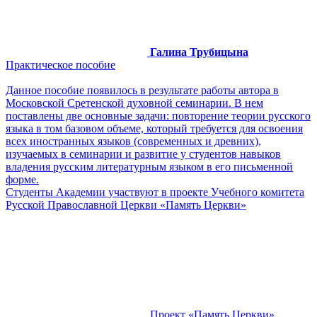
Галина Трубицына
Практическое пособие
Данное пособие появилось в результате работы автора в
Московской Сретенской духовной семинарии. В нем
поставлены две основные задачи: повторение теории русского
языка в том базовом объеме, который требуется для освоения
всех иностранных языков (современных и древних),
изучаемых в семинарии и развитие у студентов навыков
владения русским литературным языком в его письменной
форме.
Студенты Академии участвуют в проекте Учебного комитета
Русской Православной Церкви «Память Церкви»
Проект «Память Церкви»