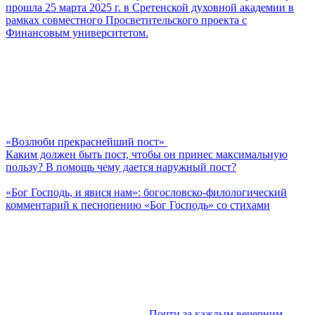
прошла 25 марта 2025 г. в Сретенской духовной академии в
рамках совместного Просветительского проекта с
Финансовым университетом.
«Возлюби прекраснейший пост»
Каким должен быть пост, чтобы он принес максимальную
пользу? В помощь чему дается наружный пост?
«Бог Господь, и явися нам»: богословско-филологический
комментарий к песнопению «Бог Господь» со стихами
Почти за каждым вечерним