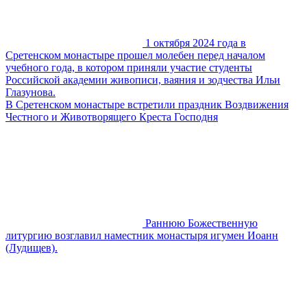
1 октября 2024 года в
Сретенском монастыре прошел молебен перед началом
учебного года, в котором приняли участие студенты
Российской академии живописи, ваяния и зодчества Ильи
Глазунова.
В Сретенском монастыре встретили праздник Воздвижения
Честного и Животворящего Креста Господня
Раннюю Божественную
литургию возглавил наместник монастыря игумен Иоанн
(Лудищев).