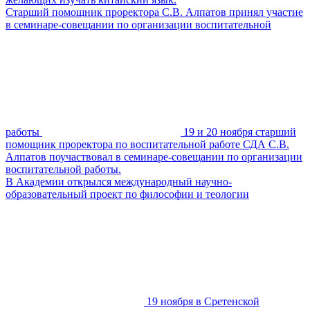
Старший помощник проректора С.В. Алпатов принял участие
в семинаре-совещании по организации воспитательной
работы
19 и 20 ноября старший
помощник проректора по воспитательной работе СДА С.В.
Алпатов поучаствовал в семинаре-совещании по организации
воспитательной работы.
В Академии открылся международный научно-
образовательный проект по философии и теологии
19 ноября в Сретенской