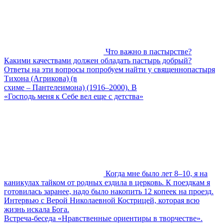
Что важно в пастырстве?
Какими качествами должен обладать пастырь добрый?
Ответы на эти вопросы попробуем найти у священнопастыря
Тихона (Агрикова) (в
схиме – Пантелеимона) (1916–2000). В
«Господь меня к Себе вел еще с детства»
Когда мне было лет 8–10, я на
каникулах тайком от родных ездила в церковь. К поездкам я
готовилась заранее, надо было накопить 12 копеек на проезд.
Интервью с Верой Николаевной Кострицей, которая всю
жизнь искала Бога.
Встреча-беседа «Нравственные ориентиры в творчестве».