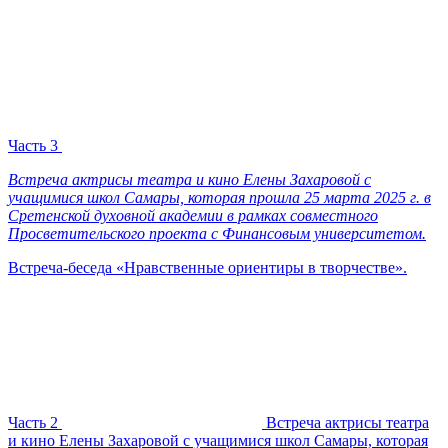
Часть 3
Встреча актрисы театра и кино Елены Захаровой с
учащимися школ Самары, которая прошла 25 марта 2025 г. в
Сретенской духовной академии в рамках совместного
Просветительского проекта с Финансовым университетом.
Встреча-беседа «Нравственные ориентиры в творчестве».
Часть 2
Встреча актрисы театра
и кино Елены Захаровой с учащимися школ Самары, которая