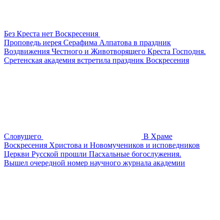
Без Креста нет Воскресения
Проповедь иерея Серафима Алпатова в праздник
Воздвижения Честного и Животворящего Креста Господня.
Сретенская академия встретила праздник Воскресения
Словущего
В Храме
Воскресения Христова и Новомучеников и исповедников
Церкви Русской прошли Пасхальные богослужения.
Вышел очередной номер научного журнала академии