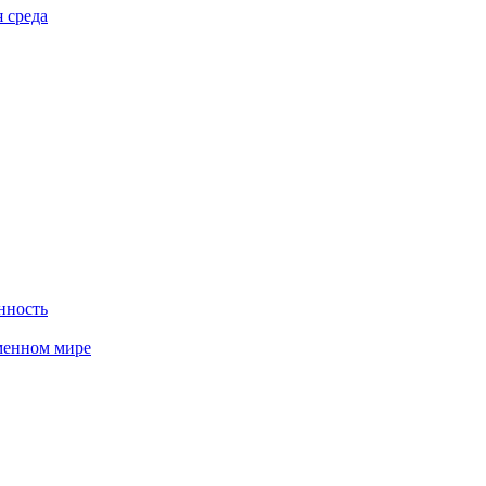
 среда
нность
менном мире