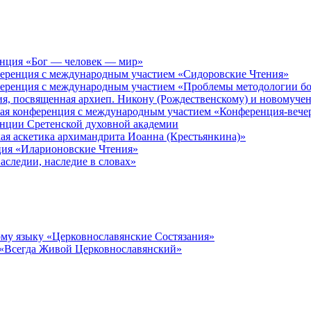
енция «Бог — человек — мир»
ференция с международным участием «Сидоровские Чтения»
ференция с международным участием «Проблемы методологии бо
ия, посвященная архиеп. Никону (Рождественскому) и новомуче
кая конференция с международным участием «Конференция-вече
енции Сретенской духовной академии
ая аскетика архимандрита Иоанна (Крестьянкина)»
ция «Иларионовские Чтения»
аследии, наследие в словах»
му языку «Церковнославянские Состязания»
 «Всегда Живой Церковнославянский»