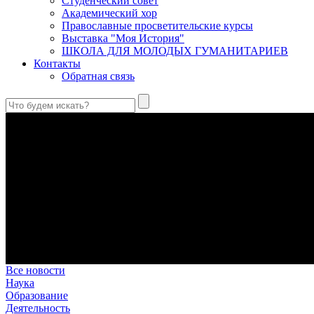
Студенческий совет
Академический хор
Православные просветительские курсы
Выставка "Моя История"
ШКОЛА ДЛЯ МОЛОДЫХ ГУМАНИТАРИЕВ
Контакты
Обратная связь
Святые страстотерпцы Борис и Глеб: к истории канонизации и
Первыми русскими святыми, прославленными Церковью, стали 
Праведный Феодор Ушаков: «Смерть предпочитаю я бесчестн
В Федоре Ушакове гармонично соединились железная дисциплин
истинного молитвенника.
Этимология имени Исидора Севильского и передача греко-римс
Анализ наиболее известного произведения епископа Севильи р
представления о мире и обществе того времени.
Пророк Иезекииль: три важных урока от святого
Пророк Иезекииль жил задолго до Рождества Христова, но уже т
Предназначение человека в отношении к окружающему миру
Человек, в определенном смысле, является формирующим прин
Все новости
Наука
Образование
Деятельность