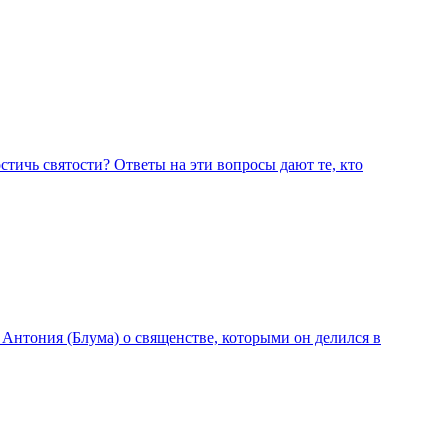
остичь святости? Ответы на эти вопросы дают те, кто
нтония (Блума) о священстве, которыми он делился в