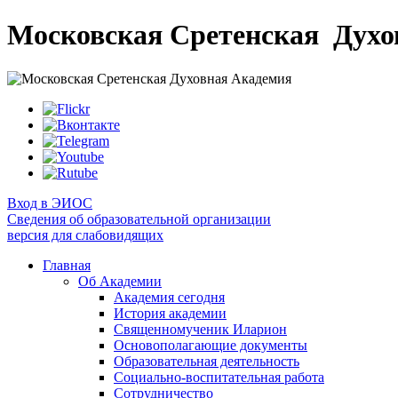
Московская Сретенская
Духо
Вход в ЭИОС
Сведения об образовательной организации
версия для слабовидящих
Главная
Об Академии
Академия сегодня
История академии
Священномученик Иларион
Основополагающие документы
Образовательная деятельность
Социально-воспитательная работа
Сотрудничество