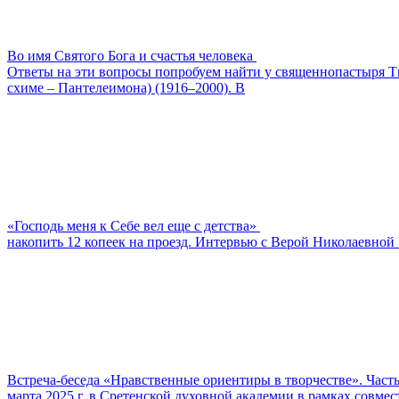
Во имя Святого Бога и счастья человека
Ответы на эти вопросы попробуем найти у священнопастыря Ти
схиме – Пантелеимона) (1916–2000). В
«Господь меня к Себе вел еще с детства»
накопить 12 копеек на проезд. Интервью с Верой Николаевной 
Встреча-беседа «Нравственные ориентиры в творчестве». Часть
марта 2025 г. в Сретенской духовной академии в рамках совм