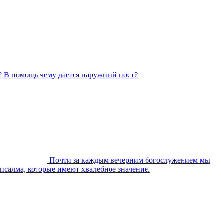
? В помощь чему дается наружный пост?
Почти за каждым вечерним богослужением мы
 псалма, которые имеют хвалебное значение.