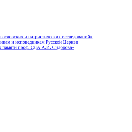
гословских и патристических исследований»
никам и исповедникам Русской Церкви
р памяти проф. СДА А.И. Сидорова»