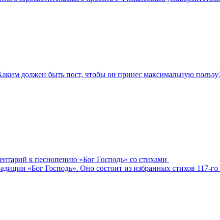
Каким должен быть пост, чтобы он принес максимальную пользу
ментарий к песнопению «Бог Господь» со стихами
адиции «Бог Господь». Оно состоит из избранных стихов 117-го