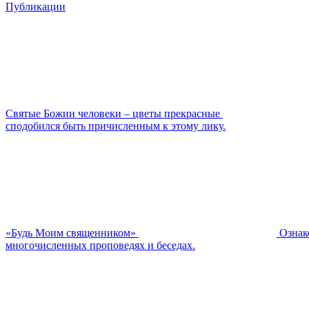
Публикации
Святые Божии человеки – цветы прекрасные
сподобился быть причисленным к этому лику.
«Будь Моим священником»
Ознак
многочисленных проповедях и беседах.