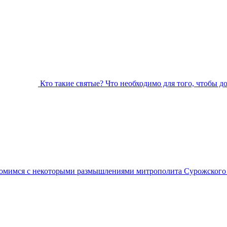
Кто такие святые? Что необходимо для того, чтобы д
омимся с некоторыми размышлениями митрополита Сурожского А