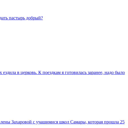
дать пастырь добрый?
х ездила в церковь. К поездкам я готовилась заранее, надо было
Елены Захаровой с учащимися школ Самары, которая прошла 25