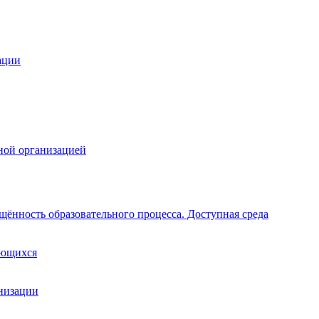
ации
ной организацией
щённость образовательного процесса. Доступная среда
ающихся
анизации