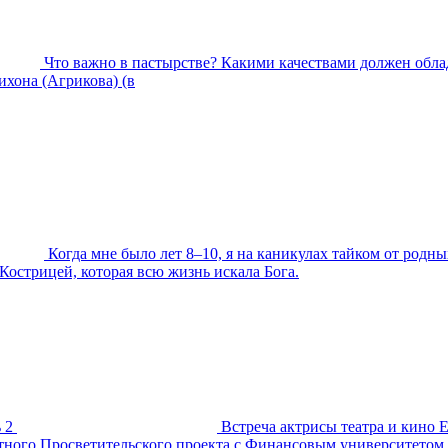
Что важно в пастырстве? Какими качествами должен обла
хона (Агрикова) (в
Когда мне было лет 8–10, я на каникулах тайком от родны
Кострицей, которая всю жизнь искала Бога.
 2
Встреча актрисы театра и кино 
естного Просветительского проекта с Финансовым университетом.