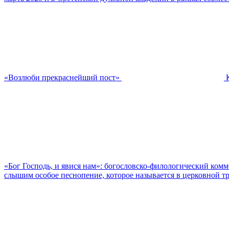
«Возлюби прекраснейший пост»
«Бог Господь, и явися нам»: богословско-филологический ком
слышим особое песнопение, которое называется в церковной тр