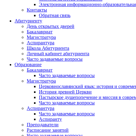
Электронная информационно-образовательная
Контакты
Обратная связь
Абитуриенту
День открытых дверей
Бакалавриат
Магистратура
Аспирантура
Школа Абитуриента
Личный кабинет абитуриента
Часто задаваемые вопросы
Образование
Бакалавриат
Часто задаваемые вопросы
Магистратура
Церковнославянский язык: история и совреме
История древней Церкви
Пастырское душепопечение и миссия в совре
Часто задаваемые вопросы
Аспирантура
Часто задаваемые вопросы
Аспиранту
Преподаватели
Расписание занятий
Часто задаваемые вопросы