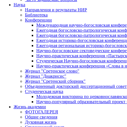
Наука
Направления и результаты НИР
Библиотека
Конференции
Международная научно-богословская конфер
Ежегодная богословско-патрологическая кон
Ежегодная богословско-патрологическая кон
Ежегодная историко-богословская конференц
Ежегодная региональная историко-богословс
Научно-богословские сектоведческие конфер
Научно-практическая конференция «Пастырск
Студенческая Научно-богословская конферен
Научно-практическая конференция «Cлова в н
Журнал "Сретенское слово"
Журнал "Диакрисис"
Журнал "Сретенский сборник"
Объединенный докторский диссертационный совет
Студенческая наука
Молодежная викторина по церковнославянско
Научно-популярный образовательный проект
Жизнь академии
ФОТОГАЛЕРЕЯ
Общие сведения
Духовная жизнь