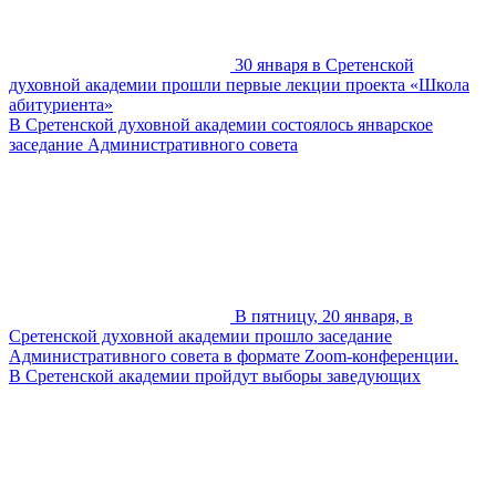
30 января в Сретенской
духовной академии прошли первые лекции проекта «Школа
абитуриента»
В Сретенской духовной академии состоялось январское
заседание Административного совета
В пятницу, 20 января, в
Сретенской духовной академии прошло заседание
Административного совета в формате Zoom-конференции.
В Сретенской академии пройдут выборы заведующих