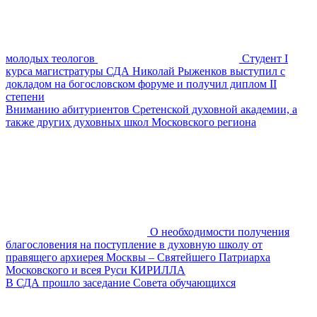
молодых теологов
Студент I
курса магистратуры СДА Николай Рыженков выступил с
докладом на богословском форуме и получил диплом II
степени
Вниманию абитуриентов Сретенской духовной академии, а
также других духовных школ Московского региона
О необходимости получения
благословения на поступление в духовную школу от
правящего архиерея Москвы – Святейшего Патриарха
Московского и всея Руси КИРИЛЛА
В СДА прошло заседание Совета обучающихся