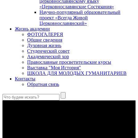
церковнославянскому языку
«Церковнославянские Состязания»
Научно-популярный образовательный
проект «Всегда Живой
Церковнославянский»
Жизнь академии
ФОТОГАЛЕРЕЯ
Общие сведения
Духовная жизнь
Студенческий совет
Академический хор
Православные просветительские курсы
Выставка "Моя История"
ШКОЛА ДЛЯ МОЛОДЫХ ГУМАНИТАРИЕВ
Контакты
Обратная связь
Антропология свт. Феофана Затворника как альтернатива
проектам виртуального человека. Часть 1
Стратегия человека исихастского в статье впервые
представлена на текстах свт. Феофана как альтернатива
человеку виртуальному.
Первый воскресный эксапостиларий: Богословско-
филологический комментарий