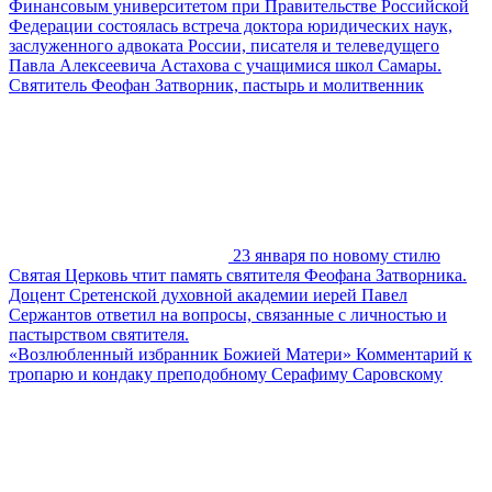
Финансовым университетом при Правительстве Российской
Федерации состоялась встреча доктора юридических наук,
заслуженного адвоката России, писателя и телеведущего
Павла Алексеевича Астахова с учащимися школ Самары.
Святитель Феофан Затворник, пастырь и молитвенник
23 января по новому стилю
Святая Церковь чтит память святителя Феофана Затворника.
Доцент Сретенской духовной академии иерей Павел
Сержантов ответил на вопросы, связанные с личностью и
пастырством святителя.
«Возлюбленный избранник Божией Матери» Комментарий к
тропарю и кондаку преподобному Серафиму Саровскому