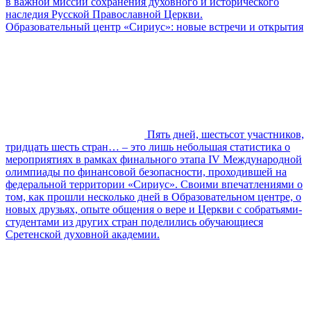
в важной миссии сохранения духовного и исторического
наследия Русской Православной Церкви.
Образовательный центр «Сириус»: новые встречи и открытия
Пять дней, шестьсот участников,
тридцать шесть стран… – это лишь небольшая статистика о
мероприятиях в рамках финального этапа IV Международной
олимпиады по финансовой безопасности, проходившей на
федеральной территории «Сириус». Своими впечатлениями о
том, как прошли несколько дней в Образовательном центре, о
новых друзьях, опыте общения о вере и Церкви с собратьями-
студентами из других стран поделились обучающиеся
Сретенской духовной академии.