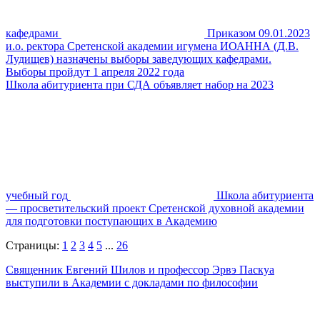
кафедрами
Приказом 09.01.2023
и.о. ректора Сретенской академии игумена ИОАННА (Д.В.
Лудищев) назначены выборы заведующих кафедрами.
Выборы пройдут 1 апреля 2022 года
Школа абитуриента при СДА объявляет набор на 2023
учебный год
Школа абитуриента
— просветительский проект Сретенской духовной академии
для подготовки поступающих в Академию
Страницы:
1
2
3
4
5
...
26
Священник Евгений Шилов и профессор Эрвэ Паскуа
выступили в Академии с докладами по философии