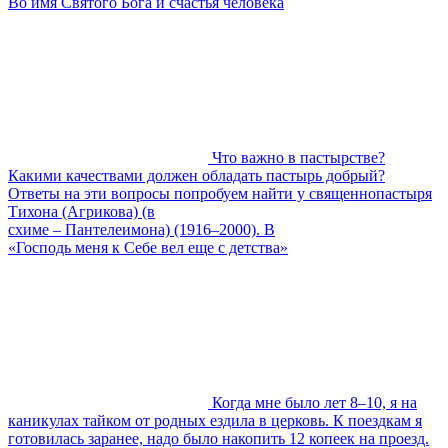
Во имя Святого Бога и счастья человека
Что важно в пастырстве?
Какими качествами должен обладать пастырь добрый?
Ответы на эти вопросы попробуем найти у священнопастыря
Тихона (Агрикова) (в
схиме – Пантелеимона) (1916–2000). В
«Господь меня к Себе вел еще с детства»
Когда мне было лет 8–10, я на
каникулах тайком от родных ездила в церковь. К поездкам я
готовилась заранее, надо было накопить 12 копеек на проезд.