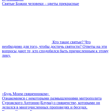
Святые Божии человеки – цветы прекрасные
Кто такие святые? Что
необходимо для того, чтобы достичь святости? Ответы на эти
вопросы дают те, кто сподобился быть причисленным к этому
лику.
«Будь Моим священником»
Ознакомимся с некоторыми размышлениями митрополита
Сурожского Антония (Блума) о священстве, которыми он
делился в многочисленных проповедях и беседах.