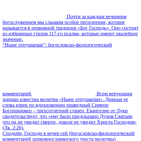
Почти за каждым вечерним
богослужением мы слышим особое песнопение, которое
называется в церковной традиции «Бог Господь». Оно состоит
из избранных стихов 117-го псалма, которые имеют хвалебное
значение.
“Ныне отпущаеши”: богословско-филологический
комментарий
Всем верующим
хорошо известна молитва «Ныне отпущаеши». Дивные ее
слова изрек по вдохновению праведный Симеон
Богоприимец – трехсотлетний старец. Евангелие от Луки
свидетельствует, что «ему было предсказано Духом Святым,
что он не увидит смерти, доколе не увидит Христа Господня»
(Лк. 2:26).
Сподоби, Господи в вечер сей (богословско-филологический
комментарий церковнославянского текста молитвы)