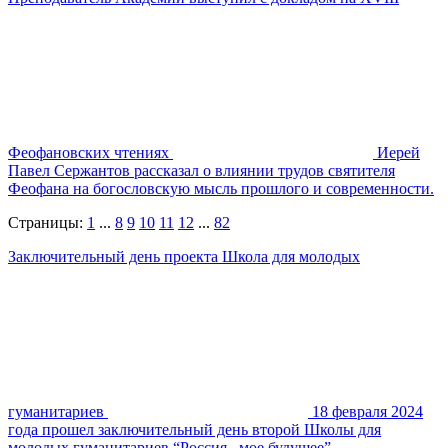
Феофановских чтениях
Иерей
Павел Сержантов рассказал о влиянии трудов святителя
Феофана на богословскую мысль прошлого и современности.
Страницы:
1
...
8
9
10
11
12
...
82
Заключительный день проекта Школа для молодых
гуманитариев
18 февраля 2024
года прошел заключительный день второй Школы для
молодых гуманитариев “Россия– мое будущее”.