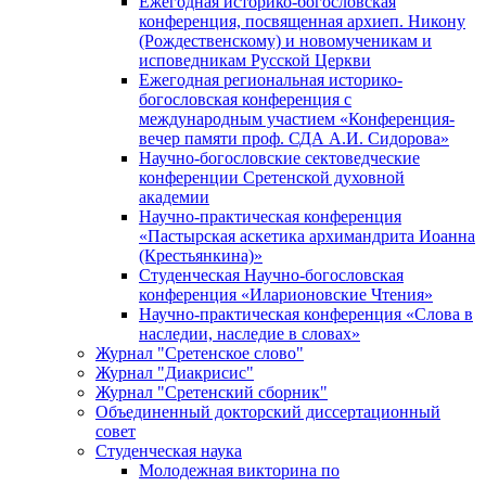
Ежегодная историко-богословская
конференция, посвященная архиеп. Никону
(Рождественскому) и новомученикам и
исповедникам Русской Церкви
Ежегодная региональная историко-
богословская конференция с
международным участием «Конференция-
вечер памяти проф. СДА А.И. Сидорова»
Научно-богословские сектоведческие
конференции Сретенской духовной
академии
Научно-практическая конференция
«Пастырская аскетика архимандрита Иоанна
(Крестьянкина)»
Студенческая Научно-богословская
конференция «Иларионовские Чтения»
Научно-практическая конференция «Cлова в
наследии, наследие в словах»
Журнал "Сретенское слово"
Журнал "Диакрисис"
Журнал "Сретенский сборник"
Объединенный докторский диссертационный
совет
Студенческая наука
Молодежная викторина по