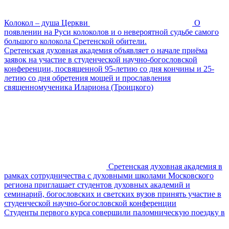
Колокол – душа Церкви
О
появлении на Руси колоколов и о невероятной судьбе самого
большого колокола Сретенской обители.
Сретенская духовная академия объявляет о начале приёма
заявок на участие в студенческой научно-богословской
конференции, посвященной 95-летию со дня кончины и 25-
летию со дня обретения мощей и прославления
священномученика Илариона (Троицкого)
Сретенская духовная академия в
рамках сотрудничества с духовными школами Московского
региона приглашает студентов духовных академий и
семинарий, богословских и светских вузов принять участие в
студенческой научно-богословской конференции
Студенты первого курса совершили паломническую поездку в