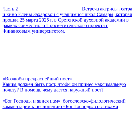
Часть 2
Встреча актрисы театра
и кино Елены Захаровой с учащимися школ Самары, которая
прошла 25 марта 2025 г. в Сретенской духовной академии в
рамках совместного Просветительского проекта с
Финансовым университетом.
«Возлюби прекраснейший пост»
Каким должен быть пост, чтобы он принес максимальную
пользу? В помощь чему дается наружный пост?
«Бог Господь, и явися нам»: богословско-филологический
комментарий к песнопению «Бог Господь» со стихами