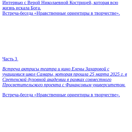
Интервью с Верой Николаевной Кострицей, которая всю
жизнь искала Бога.
Встреча-беседа «Нравственные ориентиры в творчестве».
Часть 3
Встреча актрисы театра и кино Елены Захаровой с
учащимися школ Самары, которая прошла 25 марта 2025 г. в
Сретенской духовной академии в рамках совместного
Просветительского проекта с Финансовым университетом.
Встреча-беседа «Нравственные ориентиры в творчестве».