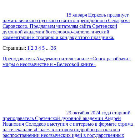
15 января Церковь празднует
память великого русского святого преподобного Серафима
Саровского. Предлагаем читателям сайта Сретенской
духовной академии богословско-филологический
комментарий к тропарю и кондаку этого праздника.
Страницы:
1
2
3
4
5
...
36
Преподаватель Академии на телеканале «Спас» разоблачил
мифы о неоязычестве и «Велесовой книге»
29 октября 2024 года старший
преподаватель Сретенской духовной академии Андрей
Иванович Солодков выступил с интервью в формате стрима
на телеканале «Спас», в котором подробно рассказал о
распространении неоязыческих идей в государственных