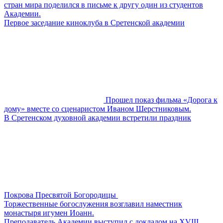
стран мира поделился в письме к другу один из студентов
Академии.
Первое заседание киноклуба в Сретенской академии
Прошел показ фильма «Дорога к
дому» вместе со сценаристом Иваном Шерстниковым.
В Сретенском духовной академии встретили праздник
Покрова Пресвятой Богородицы
Торжественные богослужения возглавил наместник
монастыря игумен Иоанн.
Преподаватель Академии выступил с докладом на XVIII