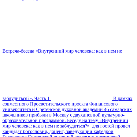
Встреча-беседа «Внутренний мир человека: как в нем не
заблудиться?». Часть 1
В рамках
совместного Просветительского проекта Финансового
университета и Сретенской духовной академии 46 самарских
школьников прибыли в Москву с двухдневной культурно-
образовательной программой. Беседу на тему «Внутренний
мир человека: как в нем не заблудиться?» для гостей провел
кандидат богословия, доцент, заведующий кафедрой
Богословия Сретенской духовной академии протоиерей