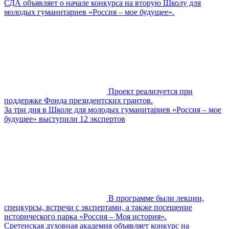
СДА объявляет о начале конкурса на вторую Школу для
молодых гуманитариев «Россия – мое будущее».
Проект реализуется при
поддержке Фонда президентских грантов.
За три дня в Школе для молодых гуманитариев «Россия – мое
будущее» выступили 12 экспертов
В программе были лекции,
спецкурсы, встречи с экспертами, а также посещение
исторического парка «Россия – Моя история».
Сретенская духовная академия объявляет конкурс на