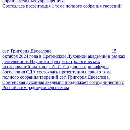
образовательных учреждениях.
Состоялась презентация 1 тома полного собрания творений
свт. Григория Двоеслова
15
октября 2024 года в Сретенской Духовной академии в рамках
деятельности Научного Центра патрологических
исследований им. проф. А. И. Сидорова при кафедре
богословия СДА состоялась презентация первого тома
полного собрания творений свт. Григория Двоеслова.
Сретенская духовная академия продолжает сотрудничество с
Российским радиоуниверситетом