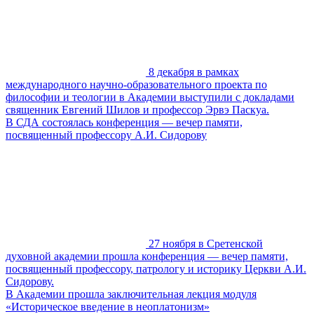
8 декабря в рамках
международного научно-образовательного проекта по
философии и теологии в Академии выступили с докладами
священник Евгений Шилов и профессор Эрвэ Паскуа.
В СДА состоялась конференция — вечер памяти,
посвященный профессору А.И. Сидорову
27 ноября в Сретенской
духовной академии прошла конференция — вечер памяти,
посвященный профессору, патрологу и историку Церкви А.И.
Сидорову.
В Академии прошла заключительная лекция модуля
«Историческое введение в неоплатонизм»