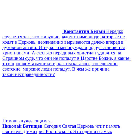
Константин Белый
Нередко
случается так, что живущие рядом с нами люди, которые не
ходят в Церковь, неожиданно вырываются далеко вперед в
духовной жизни. И те, кого мы осуждали, вдруг становятся
христианами. А сколько нерадивых христиан удивятся на
Страшном суде, что они не попадут в Царстве Божие, а какие-
то в прошлом язычники и, как им казалось, совершенно
светские, мирские люди попадут. В чем же причина
такой несправедливости?
Помощь нуждающимся
Николай Батищев
Сегодня Святая Церковь чтит память
святителя Димитрия Ростовского. Это один из самых