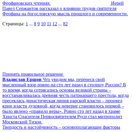
Феофановских чтениях
Иерей
Павел Сержантов рассказал о влиянии трудов святителя
Феофана на богословскую мысль прошлого и современности.
Страницы:
1
...
8
9
10
11
12
...
82
Принять правильное решение
Владислав Ершов
Что увидим мы, перенеся свой
мысленный взор ровно на сто лет назад в столицу России? В
то время, когда сотрясались основы великой страны –
восстанавливалась древняя честь патриаршего престола, когда
пресеклась династическая линия царской власти – процвел
крин власти духовной, когда неверие становилось нормой –
было явлено «правило веры». Ровно сто лет назад в храме
Христа Спасителя Первосвятителем Руси стал митрополит
Московский Тихон.
Твердость и настойчивость – основополагающие факторы