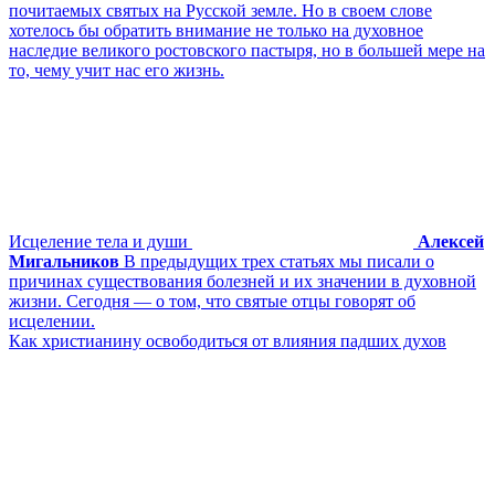
почитаемых святых на Русской земле. Но в своем слове
хотелось бы обратить внимание не только на духовное
наследие великого ростовского пастыря, но в большей мере на
то, чему учит нас его жизнь.
Исцеление тела и души
Алексей
Мигальников
В предыдущих трех статьях мы писали о
причинах существования болезней и их значении в духовной
жизни. Сегодня — о том, что святые отцы говорят об
исцелении.
Как христианину освободиться от влияния падших духов