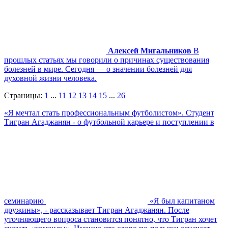
Алексей Мигальников
В
прошлых статьях мы говорили о причинах существования
болезней в мире. Сегодня — о значении болезней для
духовной жизни человека.
Страницы:
1
...
11
12
13
14
15
...
26
«Я мечтал стать профессиональным футболистом». Студент
Тигран Агаджанян - о футбольной карьере и поступлении в
семинарию
«Я был капитаном
дружины», - рассказывает Тигран Агаджанян. После
уточняющего вопроса становится понятно, что Тигран хочет