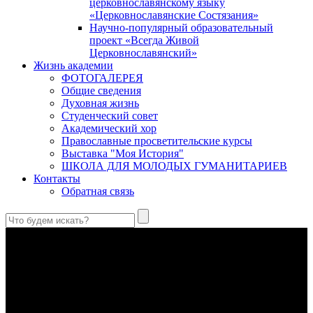
церковнославянскому языку
«Церковнославянские Состязания»
Научно-популярный образовательный
проект «Всегда Живой
Церковнославянский»
Жизнь академии
ФОТОГАЛЕРЕЯ
Общие сведения
Духовная жизнь
Студенческий совет
Академический хор
Православные просветительские курсы
Выставка "Моя История"
ШКОЛА ДЛЯ МОЛОДЫХ ГУМАНИТАРИЕВ
Контакты
Обратная связь
Антропология свт. Феофана Затворника как альтернатива
проектам виртуального человека. Часть 1
Стратегия человека исихастского в статье впервые
представлена на текстах свт. Феофана как альтернатива
человеку виртуальному.
Первый воскресный эксапостиларий: Богословско-
филологический комментарий