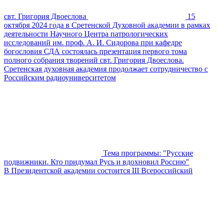
свт. Григория Двоеслова
15
октября 2024 года в Сретенской Духовной академии в рамках
деятельности Научного Центра патрологических
исследований им. проф. А. И. Сидорова при кафедре
богословия СДА состоялась презентация первого тома
полного собрания творений свт. Григория Двоеслова.
Сретенская духовная академия продолжает сотрудничество с
Российским радиоуниверситетом
Тема программы: "Русские
подвижники. Кто придумал Русь и вдохновил Россию"
В Президентской академии состоится III Всероссийский