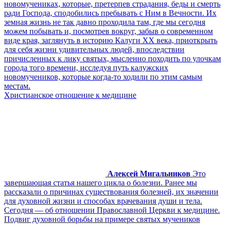
новомучениках, которые, претерпев страдания, беды и смерть
ради Господа, сподобились пребывать с Ним в Вечности. Их
земная жизнь не так давно проходила там, где мы сегодня
можем побывать и, посмотрев вокруг, забыв о современном
виде края, заглянуть в историю Калуги XX века, приоткрыть
для себя жизни удивительных людей, впоследствии
причисленных к лику святых, мысленно походить по улочкам
города того времени, исследуя путь калужских
новомучеников, которые когда-то ходили по этим самым
местам.
Христианское отношение к медицине
Алексей Мигальников
Это
завершающая статья нашего цикла о болезни. Ранее мы
рассказали о причинах существования болезней, их значении
для духовной жизни и способах врачевания души и тела.
Сегодня — об отношении Православной Церкви к медицине.
Подвиг духовной борьбы на примере святых мучеников