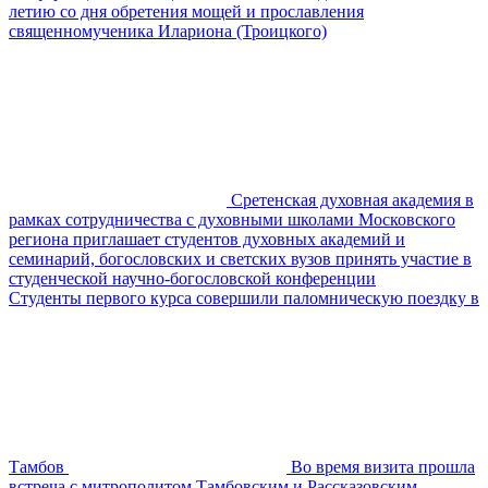
летию со дня обретения мощей и прославления
священномученика Илариона (Троицкого)
Сретенская духовная академия в
рамках сотрудничества с духовными школами Московского
региона приглашает студентов духовных академий и
семинарий, богословских и светских вузов принять участие в
студенческой научно-богословской конференции
Студенты первого курса совершили паломническую поездку в
Тамбов
Во время визита прошла
встреча с митрополитом Тамбовским и Рассказовским