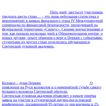
Пять дней, шестьсот участников,
тридцать шесть стран… – это лишь небольшая статистика о
мероприятиях в рамках финального этапа IV Международной
олимпиады по финансовой безопасности, проходившей на
федеральной территории «Сириус». Своими впечатлениями о
том, как прошли несколько дней в Образовательном центре, о
новых друзьях, опыте общения о вере и Церкви с собратьями-
студентами из других стран поделились обучающиеся
Сретенской духовной академии.
Колокол – душа Церкви
О
появлении на Руси колоколов и о невероятной судьбе самого
большого колокола Сретенской обители.
Сретенская духовная академия объявляет о начале приёма
заявок на участие в студенческой научно-богословской
конференции, посвященной 95-летию со дня кончины и 25-