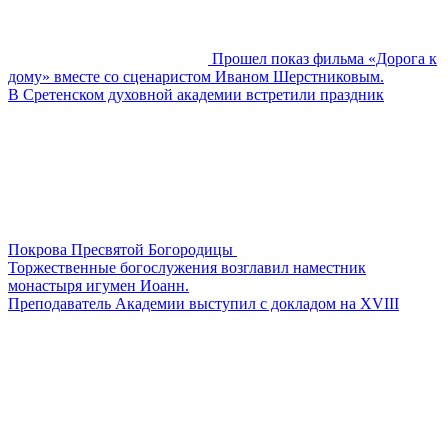
Прошел показ фильма «Дорога к
дому» вместе со сценаристом Иваном Шерстниковым.
В Сретенском духовной академии встретили праздник
Покрова Пресвятой Богородицы
Торжественные богослужения возглавил наместник
монастыря игумен Иоанн.
Преподаватель Академии выступил с докладом на XVIII