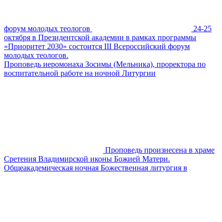
форум молодых теологов
24-25
октября в Президентской академии в рамках программы
«Приоритет 2030» состоится III Всероссийский форум
молодых теологов.
Проповедь иеромонаха Зосимы (Мельника), проректора по
воспитательной работе на ночной Литургии
Проповедь произнесена в храме
Сретения Владимирской иконы Божией Матери.
Общеакадемическая ночная Божественная литургия в