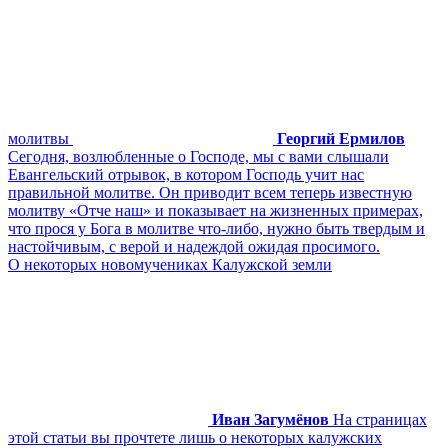
молитвы
Георгий Ермилов
Сегодня, возлюбленные о Господе, мы с вами слышали
Евангельский отрывок, в котором Господь учит нас
правильной молитве. Он приводит всем теперь известную
молитву «Отче наш» и показывает на жизненных примерах,
что прося у Бога в молитве что-либо, нужно быть твердым и
настойчивым, с верой и надеждой ожидая просимого.
О некоторых новомучениках Калужской земли
Иван Загумёнов
На страницах
этой статьи вы прочтете лишь о некоторых калужских