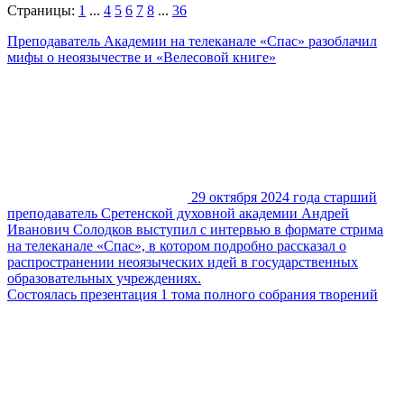
Страницы:
1
...
4
5
6
7
8
...
36
Преподаватель Академии на телеканале «Спас» разоблачил
мифы о неоязычестве и «Велесовой книге»
29 октября 2024 года старший
преподаватель Сретенской духовной академии Андрей
Иванович Солодков выступил с интервью в формате стрима
на телеканале «Спас», в котором подробно рассказал о
распространении неоязыческих идей в государственных
образовательных учреждениях.
Состоялась презентация 1 тома полного собрания творений