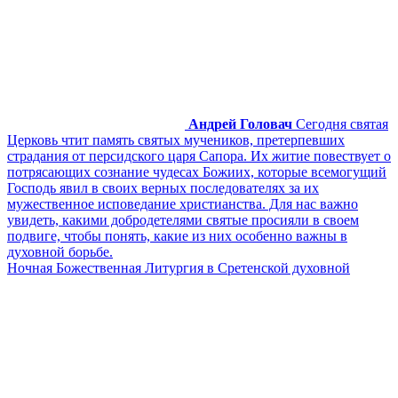
Андрей Головач
Сегодня святая
Церковь чтит память святых мучеников, претерпевших
страдания от персидского царя Сапора. Их житие повествует о
потрясающих сознание чудесах Божиих, которые всемогущий
Господь явил в своих верных последователях за их
мужественное исповедание христианства. Для нас важно
увидеть, какими добродетелями святые просияли в своем
подвиге, чтобы понять, какие из них особенно важны в
духовной борьбе.
Ночная Божественная Литургия в Сретенской духовной