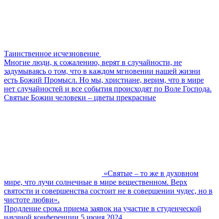
Таинственное исчезновение
Многие люди, к сожалению, верят в случайности, не
задумываясь о том, что в каждом мгновении нашей жизни
есть Божий Промысл. Но мы, христиане, верим, что в мире
нет случайностей и все события происходят по Воле Господа.
Святые Божии человеки – цветы прекрасные
«Святые – то же в духовном
мире, что лучи солнечные в мире вещественном. Верх
святости и совершенства состоит не в совершении чудес, но в
чистоте любви».
Продление срока приема заявок на участие в студенческой
научной конференции 5 июня 2024