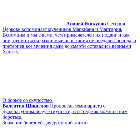
Андрей Яшкунов
Сегодня
Церковь вспоминает мучеников Маркиана и Мартирия.
Вспомним и мы с вами, чем примечателен их подвиг и как
они, несмотря на различные испытания не предали Господа, а
претерпев все мучения даже до смерти оставались верными
Христу.
О борьбе со скупостью
Валентин Шишелов
Проповедь семинариста о
душепагубном недуге скупости, и о том, как можно с ним
бороться.
Значение болезней для духовной жизни