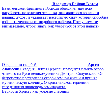
Владимир Байков
В этом
Евангельском фрагменте Господь объясняет нам всю
пагубность положения человека, оказавшегося во власти
падших духов, и указывает настоящую силу, которая способна
избавить человека от подобного рабства. Послушаем же
внимательно, чтобы знать, как уберечься от этой напасти.
О терпении скорбей
Арсен
Аванесян
Сегодня Святая Церковь празднует память особо
чтимого на Руси великомученика Дмитрия Солунского. Он
безропотно претерпевая скорби земной жизни и принял
мученическую кончину. О христианском терпении
сегодняшняя проповедь семинариста.
Верность Христу как условие спасения