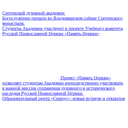
Сретенской духовной академии
Богослужение прошло во Владимирском соборе Сретенского
монастыря.
​​Студенты Академии участвуют в проекте Учебного комитета
Русской Православной Церкви «Память Церкви»
Проект «Память Церкви»
позволяет студентам Академии непосредственно участвовать
в важной миссии сохранения духовного и исторического
наследия Русской Православной Церкви.
Образовательный центр «Сириус»: новые встречи и открытия