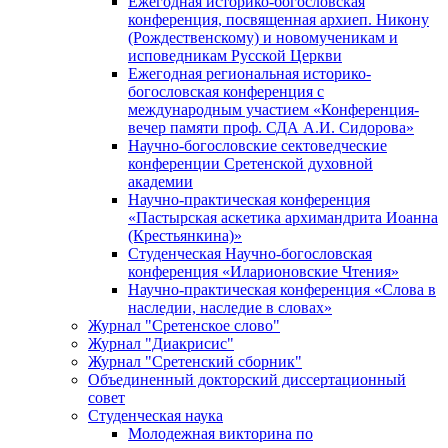
Ежегодная историко-богословская
конференция, посвященная архиеп. Никону
(Рождественскому) и новомученикам и
исповедникам Русской Церкви
Ежегодная региональная историко-
богословская конференция с
международным участием «Конференция-
вечер памяти проф. СДА А.И. Сидорова»
Научно-богословские сектоведческие
конференции Сретенской духовной
академии
Научно-практическая конференция
«Пастырская аскетика архимандрита Иоанна
(Крестьянкина)»
Студенческая Научно-богословская
конференция «Иларионовские Чтения»
Научно-практическая конференция «Cлова в
наследии, наследие в словах»
Журнал "Сретенское слово"
Журнал "Диакрисис"
Журнал "Сретенский сборник"
Объединенный докторский диссертационный
совет
Студенческая наука
Молодежная викторина по