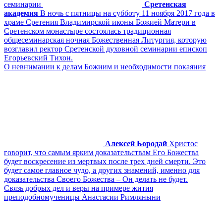
семинарии
Сретенская
академия
В ночь с пятницы на субботу 11 ноября 2017 года в
храме Сретения Владимирской иконы Божией Матери в
Сретенском монастыре состоялась традиционная
общесеминарская ночная Божественная Литургия, которую
возглавил ректор Сретенской духовной семинарии епископ
Егорьевский Тихон.
О невнимании к делам Божиим и необходимости покаяния
Алексей Бородай
Христос
говорит, что самым ярким доказательствам Его Божества
будет воскресение из мертвых после трех дней смерти. Это
будет самое главное чудо, а других знамений, именно для
доказательства Своего Божества – Он делать не будет.
Связь добрых дел и веры на примере жития
преподобномученицы Анастасии Римляныни