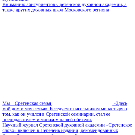
Вниманию абитуриентов Сретенской духовной академии, а
также других духовных школ Московского региона
Мы – Сретенская семья
«Здесь
мой дом и моя семья». Беседуем с насельником монастыря о
том, как он учился в Сретенской семинарии, стал ее
преподавателем и монахом нашей обители.
Научный журнал Сретенской духовной академии «Сретенское
слово» включен в Перечень изданий, рекомендованных