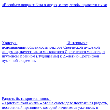
«Всеобъемлющая забота о людях, о том, чтобы привести их ко
Христу»
Интервью с
исполняющим обязанности ректора Сретенской духовной
академии, наместником московского Сретенского монастыря
игуменом Иоанном (Лудищевым) к 25-летию Сретенской
духовной академии.
Радость быть христианином
«Христианская жизнь – это на самом деле постоянная радость,
постоянный праздник», который начинается уже здесь, в