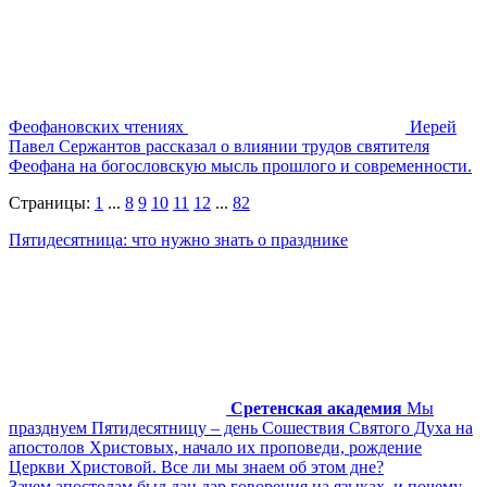
Феофановских чтениях
Иерей
Павел Сержантов рассказал о влиянии трудов святителя
Феофана на богословскую мысль прошлого и современности.
Страницы:
1
...
8
9
10
11
12
...
82
Пятидесятница: что нужно знать о празднике
Сретенская академия
Мы
празднуем Пятидесятницу – день Сошествия Святого Духа на
апостолов Христовых, начало их проповеди, рождение
Церкви Христовой. Все ли мы знаем об этом дне?
Зачем апостолам был дан дар говорения на языках, и почему