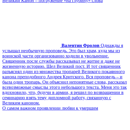
Великий Канон – погружение «на глубину» слова
Валентин Фролов
Однажды я
услышал необычную проповедь. Это был храм, куда мы из
воинской части организованно ходили в увольнение.
Священник после службы рассказывал не житие и даже не
жизненную историю. Шел Великий пост. И тот священник
разъяснял один из множества тропарей Великого покаянного
канона преподобного Андрея Критского. Вся проповедь – и
была один тропарь. Он объяснил непонятные слова, рассказал
всевозможные смыслы этого небольшого текста. Меня это так
вдохновило, что, будучи в армии, я решил по возвращении в
семинарию взять тему дипломной работу, связанную с
Великим каноном.
О самом важном проявлении любви к умершим