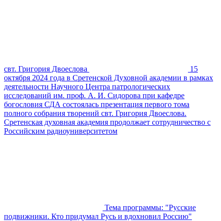
свт. Григория Двоеслова
15
октября 2024 года в Сретенской Духовной академии в рамках
деятельности Научного Центра патрологических
исследований им. проф. А. И. Сидорова при кафедре
богословия СДА состоялась презентация первого тома
полного собрания творений свт. Григория Двоеслова.
Сретенская духовная академия продолжает сотрудничество с
Российским радиоуниверситетом
Тема программы: "Русские
подвижники. Кто придумал Русь и вдохновил Россию"