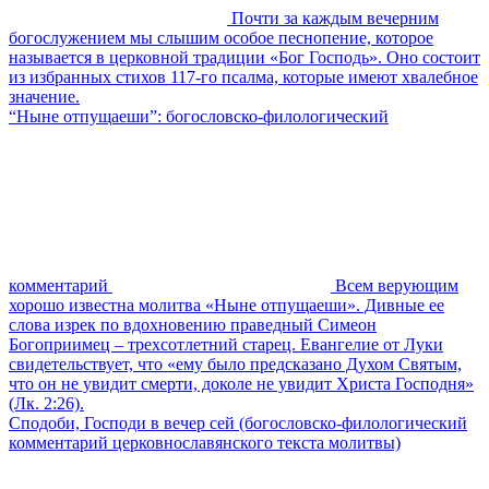
Почти за каждым вечерним
богослужением мы слышим особое песнопение, которое
называется в церковной традиции «Бог Господь». Оно состоит
из избранных стихов 117-го псалма, которые имеют хвалебное
значение.
“Ныне отпущаеши”: богословско-филологический
комментарий
Всем верующим
хорошо известна молитва «Ныне отпущаеши». Дивные ее
слова изрек по вдохновению праведный Симеон
Богоприимец – трехсотлетний старец. Евангелие от Луки
свидетельствует, что «ему было предсказано Духом Святым,
что он не увидит смерти, доколе не увидит Христа Господня»
(Лк. 2:26).
Сподоби, Господи в вечер сей (богословско-филологический
комментарий церковнославянского текста молитвы)