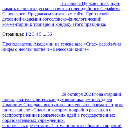
15 января Церковь празднует
память великого русского святого преподобного Серафима
Саровского. Предлагаем читателям сайта Сретенской
духовной академии богословско-филологический
комментарий к тропарю и кондаку этого праздника.
Страницы:
1
2
3
4
5
...
36
Преподаватель Академии на телеканале «Спас» разоблачил
мифы о неоязычестве и «Велесовой книге»
29 октября 2024 года старший
преподаватель Сретенской духовной академии Андрей
Иванович Солодков выступил с интервью в формате стрима
на телеканале «Спас», в котором подробно рассказал о
распространении неоязыческих идей в государственных
образовательных учреждениях.
Состоялась презентация 1 тома полного собрания творений