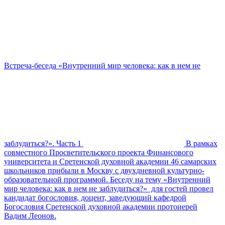
Встреча-беседа «Внутренний мир человека: как в нем не
заблудиться?». Часть 1
В рамках
совместного Просветительского проекта Финансового
университета и Сретенской духовной академии 46 самарских
школьников прибыли в Москву с двухдневной культурно-
образовательной программой. Беседу на тему «Внутренний
мир человека: как в нем не заблудиться?» для гостей провел
кандидат богословия, доцент, заведующий кафедрой
Богословия Сретенской духовной академии протоиерей
Вадим Леонов.