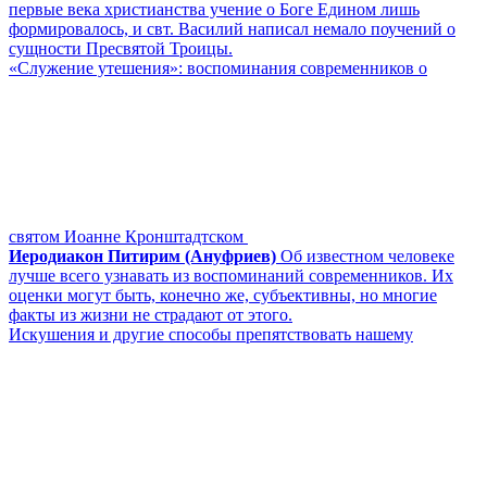
первые века христианства учение о Боге Едином лишь
формировалось, и свт. Василий написал немало поучений о
сущности Пресвятой Троицы.
«Служение утешения»: воспоминания современников о
святом Иоанне Кронштадтском
Иеродиакон Питирим (Ануфриев)
Об известном человеке
лучше всего узнавать из воспоминаний современников. Их
оценки могут быть, конечно же, субъективны, но многие
факты из жизни не страдают от этого.
Искушения и другие способы препятствовать нашему