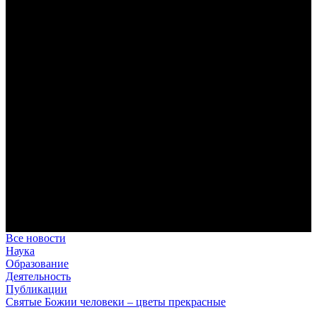
Преодоление «пяти разделений»
В осуществлении человеком своего предназначения прп.
Максим Исповедник выделял пять принципиальных этапов,
обусловленных состоянием тварного мира.
Антропология свт. Феофана Затворника как альтернатива
проектам виртуального человека. Часть 1
Стратегия человека исихастского в статье впервые
представлена на текстах свт. Феофана как альтернатива
человеку виртуальному.
Первый воскресный эксапостиларий: Богословско-
филологический комментарий
Первый воскресный эксапостиларий, входящий в цикл
Октоиха, традиционно приписывается византийскому
императору Константину VII Багрянородному (X в.)
Святые страстотерпцы Борис и Глеб: к истории канонизации
и написания житий
Первыми русскими святыми, прославленными Церковью,
стали благоверные князья Борис и Глеб.
Все новости
Наука
Образование
Деятельность
Публикации
Святые Божии человеки – цветы прекрасные