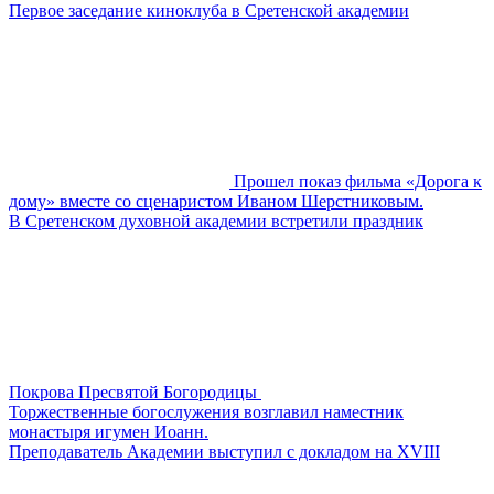
Первое заседание киноклуба в Сретенской академии
Прошел показ фильма «Дорога к
дому» вместе со сценаристом Иваном Шерстниковым.
В Сретенском духовной академии встретили праздник
Покрова Пресвятой Богородицы
Торжественные богослужения возглавил наместник
монастыря игумен Иоанн.
Преподаватель Академии выступил с докладом на XVIII