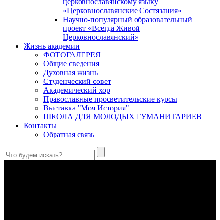
церковнославянскому языку
«Церковнославянские Состязания»
Научно-популярный образовательный
проект «Всегда Живой
Церковнославянский»
Жизнь академии
ФОТОГАЛЕРЕЯ
Общие сведения
Духовная жизнь
Студенческий совет
Академический хор
Православные просветительские курсы
Выставка "Моя История"
ШКОЛА ДЛЯ МОЛОДЫХ ГУМАНИТАРИЕВ
Контакты
Обратная связь
В Сретенской духовной академии совершили богослужения в
Неделю 10-ю по Пятидесятнице, день памяти великомученика
и целителя Пантелеимона
Святой великомученик и целитель Пантелеимон – один из
самых почитаемых святых в Православной Церкви, к
которому верующие обращаются с молитвами об исцелении
душевных и телесных недугов.