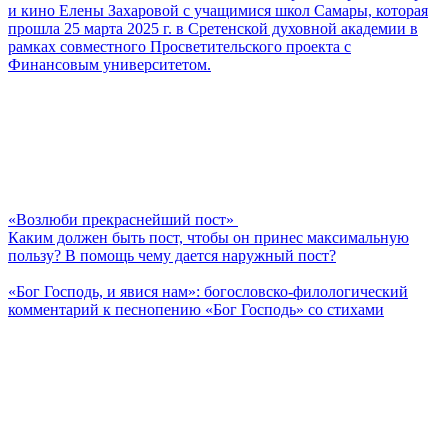
и кино Елены Захаровой с учащимися школ Самары, которая
прошла 25 марта 2025 г. в Сретенской духовной академии в
рамках совместного Просветительского проекта с
Финансовым университетом.
«Возлюби прекраснейший пост»
Каким должен быть пост, чтобы он принес максимальную
пользу? В помощь чему дается наружный пост?
«Бог Господь, и явися нам»: богословско-филологический
комментарий к песнопению «Бог Господь» со стихами