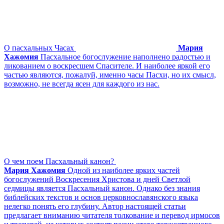
О пасхальных Часах
Мария
Хажомия
Пасхальное богослужение наполнено радостью и
ликованием о воскресшем Спасителе. И наиболее яркой его
частью являются, пожалуй, именно часы Пасхи, но их смысл,
возможно, не всегда ясен для каждого из нас.
О чем поем Пасхальный канон?
Мария Хажомия
Одной из наиболее ярких частей
богослужений Воскресения Христова и дней Светлой
седмицы является Пасхальный канон. Однако без знания
библейских текстов и основ церковнославянского языка
нелегко понять его глубину. Автор настоящей статьи
предлагает вниманию читателя толкование и перевод ирмосов