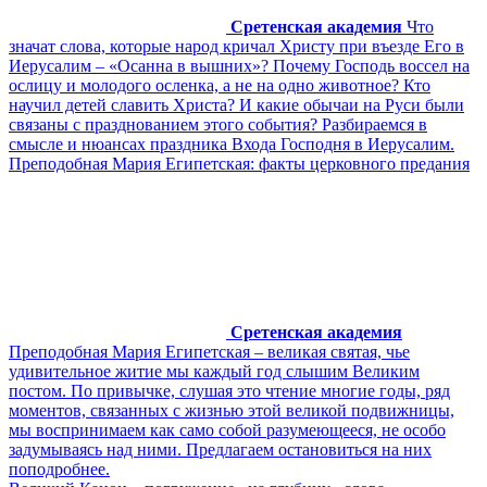
Сретенская академия
Что
значат слова, которые народ кричал Христу при въезде Его в
Иерусалим – «Осанна в вышних»? Почему Господь воссел на
ослицу и молодого осленка, а не на одно животное? Кто
научил детей славить Христа? И какие обычаи на Руси были
связаны с празднованием этого события? Разбираемся в
смысле и нюансах праздника Входа Господня в Иерусалим.
Преподобная Мария Египетская: факты церковного предания
Сретенская академия
Преподобная Мария Египетская – великая святая, чье
удивительное житие мы каждый год слышим Великим
постом. По привычке, слушая это чтение многие годы, ряд
моментов, связанных с жизнью этой великой подвижницы,
мы воспринимаем как само собой разумеющееся, не особо
задумываясь над ними. Предлагаем остановиться на них
поподробнее.