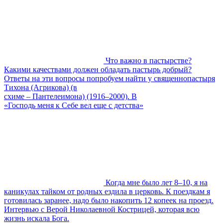
Что важно в пастырстве?
Какими качествами должен обладать пастырь добрый?
Ответы на эти вопросы попробуем найти у священнопастыря
Тихона (Агрикова) (в
схиме – Пантелеимона) (1916–2000). В
«Господь меня к Себе вел еще с детства»
Когда мне было лет 8–10, я на
каникулах тайком от родных ездила в церковь. К поездкам я
готовилась заранее, надо было накопить 12 копеек на проезд.
Интервью с Верой Николаевной Кострицей, которая всю
жизнь искала Бога.