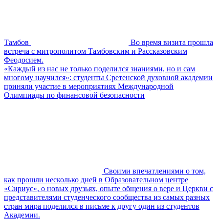
Тамбов
Во время визита прошла
встреча с митрополитом Тамбовским и Рассказовским
Феодосием.
«Каждый из нас не только поделился знаниями, но и сам
многому научился»: студенты Сретенской духовной академии
приняли участие в мероприятиях Международной
Олимпиады по финансовой безопасности
Своими впечатлениями о том,
как прошли несколько дней в Образовательном центре
«Сириус», о новых друзьях, опыте общения о вере и Церкви с
представителями студенческого сообщества из самых разных
стран мира поделился в письме к другу один из студентов
Академии.