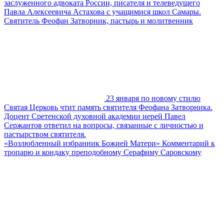
заслуженного адвоката России, писателя и телеведущего
Павла Алексеевича Астахова с учащимися школ Самары.
Святитель Феофан Затворник, пастырь и молитвенник
23 января по новому стилю
Святая Церковь чтит память святителя Феофана Затворника.
Доцент Сретенской духовной академии иерей Павел
Сержантов ответил на вопросы, связанные с личностью и
пастырством святителя.
«Возлюбленный избранник Божией Матери» Комментарий к
тропарю и кондаку преподобному Серафиму Саровскому