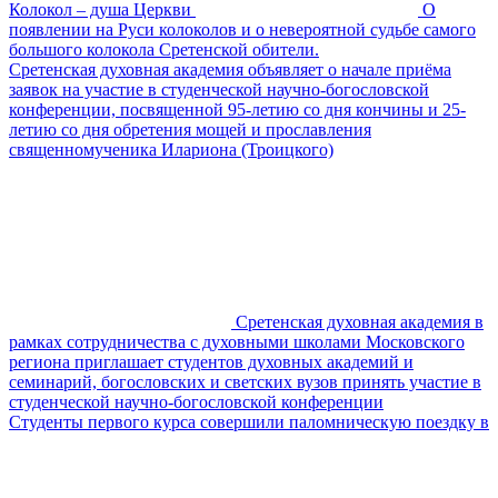
Колокол – душа Церкви
О
появлении на Руси колоколов и о невероятной судьбе самого
большого колокола Сретенской обители.
Сретенская духовная академия объявляет о начале приёма
заявок на участие в студенческой научно-богословской
конференции, посвященной 95-летию со дня кончины и 25-
летию со дня обретения мощей и прославления
священномученика Илариона (Троицкого)
Сретенская духовная академия в
рамках сотрудничества с духовными школами Московского
региона приглашает студентов духовных академий и
семинарий, богословских и светских вузов принять участие в
студенческой научно-богословской конференции
Студенты первого курса совершили паломническую поездку в