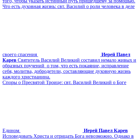
того, чтобы указать истинный путь пришедшему за помощью.
Что есть духовная жизнь: свт. Василий о роли человека в деле
своего спасения
Иерей Павел
Карев
Святитель Василий Великий составил немало живых и
образных поучений о том, что есть покаяние, исправление
себя, молитва, добродетели, составляющие духовную жизнь
каждого христианина.
Споры о Пресвятой Троице: свт. Василий Великий о Боге
Едином
Иерей Павел Карев
Исповедовать Христа и отрицать Бога невозможно. Однако в