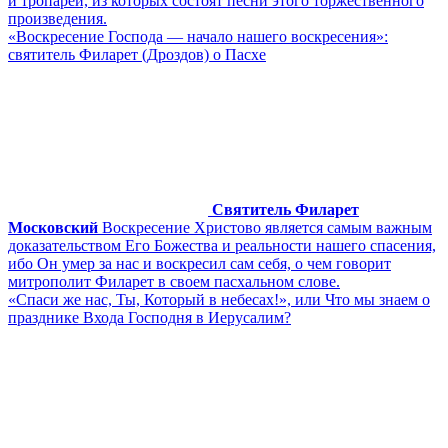
и тропарей, из которых состоят песни этого торжественного
произведения.
«Воскресение Господа — начало нашего воскресения»:
святитель Филарет (Дроздов) о Пасхе
Святитель Филарет
Московский
Воскресение Христово является самым важным
доказательством Его Божества и реальности нашего спасения,
ибо Он умер за нас и воскресил сам себя, о чем говорит
митрополит Филарет в своем пасхальном слове.
«Спаси же нас, Ты, Который в небесах!», или Что мы знаем о
празднике Входа Господня в Иерусалим?