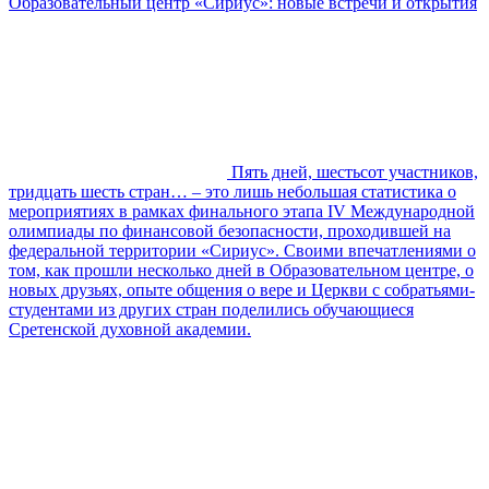
Образовательный центр «Сириус»: новые встречи и открытия
Пять дней, шестьсот участников,
тридцать шесть стран… – это лишь небольшая статистика о
мероприятиях в рамках финального этапа IV Международной
олимпиады по финансовой безопасности, проходившей на
федеральной территории «Сириус». Своими впечатлениями о
том, как прошли несколько дней в Образовательном центре, о
новых друзьях, опыте общения о вере и Церкви с собратьями-
студентами из других стран поделились обучающиеся
Сретенской духовной академии.