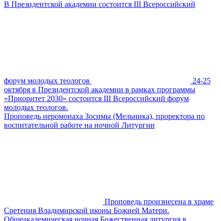
В Президентской академии состоится III Всероссийский
форум молодых теологов
24-25
октября в Президентской академии в рамках программы
«Приоритет 2030» состоится III Всероссийский форум
молодых теологов.
Проповедь иеромонаха Зосимы (Мельника), проректора по
воспитательной работе на ночной Литургии
Проповедь произнесена в храме
Сретения Владимирской иконы Божией Матери.
Общеакадемическая ночная Божественная литургия в