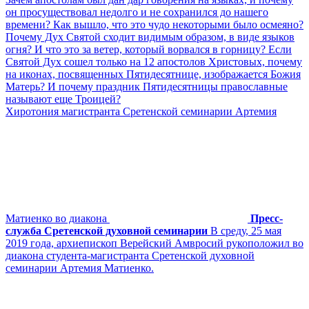
он просуществовал недолго и не сохранился до нашего
времени? Как вышло, что это чудо некоторыми было осмеяно?
Почему Дух Святой сходит видимым образом, в виде языков
огня? И что это за ветер, который ворвался в горницу? Если
Святой Дух сошел только на 12 апостолов Христовых, почему
на иконах, посвященных Пятидесятнице, изображается Божия
Матерь? И почему праздник Пятидесятницы православные
называют еще Троицей?
Хиротония магистранта Сретенской семинарии Артемия
Матиенко во диакона
Пресс-
служба Сретенской духовной семинарии
В среду, 25 мая
2019 года, архиепископ Верейский Амвросий рукоположил во
диакона студента-магистранта Сретенской духовной
семинарии Артемия Матиенко.