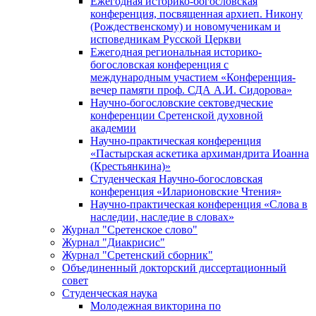
Ежегодная историко-богословская
конференция, посвященная архиеп. Никону
(Рождественскому) и новомученикам и
исповедникам Русской Церкви
Ежегодная региональная историко-
богословская конференция с
международным участием «Конференция-
вечер памяти проф. СДА А.И. Сидорова»
Научно-богословские сектоведческие
конференции Сретенской духовной
академии
Научно-практическая конференция
«Пастырская аскетика архимандрита Иоанна
(Крестьянкина)»
Студенческая Научно-богословская
конференция «Иларионовские Чтения»
Научно-практическая конференция «Cлова в
наследии, наследие в словах»
Журнал "Сретенское слово"
Журнал "Диакрисис"
Журнал "Сретенский сборник"
Объединенный докторский диссертационный
совет
Студенческая наука
Молодежная викторина по