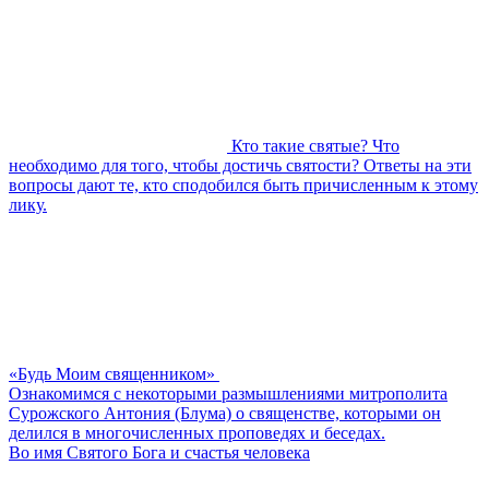
Кто такие святые? Что
необходимо для того, чтобы достичь святости? Ответы на эти
вопросы дают те, кто сподобился быть причисленным к этому
лику.
«Будь Моим священником»
Ознакомимся с некоторыми размышлениями митрополита
Сурожского Антония (Блума) о священстве, которыми он
делился в многочисленных проповедях и беседах.
Во имя Святого Бога и счастья человека