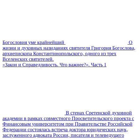
Богословия уме крайнейший
О
жизни и духовных назиданиях святителя Григория Богослова,
архиепископа Константинопольского, одного из трех
Вселенских святителей.
«Закон и Справедливость. Что важнее?». Часть 1
В стенах Сретенской духовной
академии в рамках совместного Просветительского проекта с
Финансовым университетом при Правительстве Российской
Федерации состоялась встреча доктора юридических наук,
заслуженного адвоката России, писателя и телеведущего