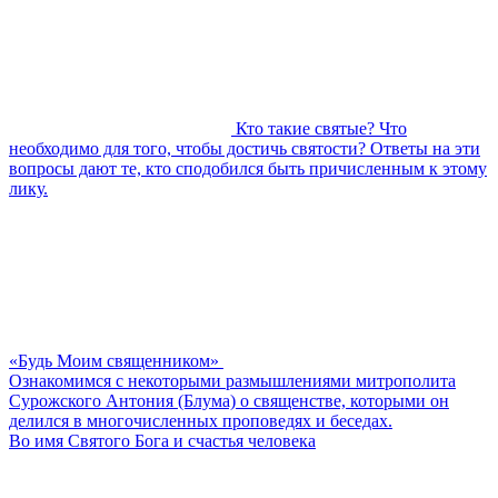
Кто такие святые? Что
необходимо для того, чтобы достичь святости? Ответы на эти
вопросы дают те, кто сподобился быть причисленным к этому
лику.
«Будь Моим священником»
Ознакомимся с некоторыми размышлениями митрополита
Сурожского Антония (Блума) о священстве, которыми он
делился в многочисленных проповедях и беседах.
Во имя Святого Бога и счастья человека