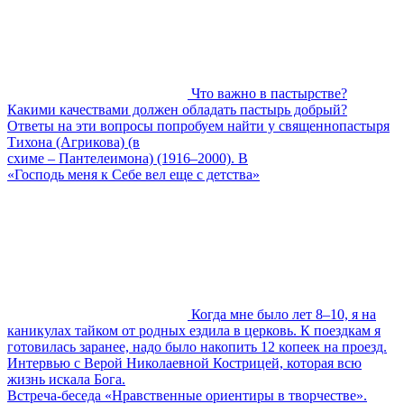
Что важно в пастырстве?
Какими качествами должен обладать пастырь добрый?
Ответы на эти вопросы попробуем найти у священнопастыря
Тихона (Агрикова) (в
схиме – Пантелеимона) (1916–2000). В
«Господь меня к Себе вел еще с детства»
Когда мне было лет 8–10, я на
каникулах тайком от родных ездила в церковь. К поездкам я
готовилась заранее, надо было накопить 12 копеек на проезд.
Интервью с Верой Николаевной Кострицей, которая всю
жизнь искала Бога.
Встреча-беседа «Нравственные ориентиры в творчестве».