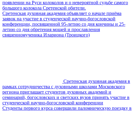
появлении на Руси колоколов и о невероятной судьбе самого
большого колокола Сретенской обители.
Сретенская духовная академия объявляет о начале приёма
заявок на участие в студенческой научно-богословской
конференции, посвященной 95-летию со дня кончины и 25-
летию со дня обретения мощей и прославления
священномученика Илариона (Троицкого)
Сретенская духовная академия в
рамках сотрудничества с духовными школами Московского
региона приглашает студентов духовных академий и
семинарий, богословских и светских вузов принять участие в
студенческой научно-богословской конференции
Студенты первого курса совершили паломническую поездку в