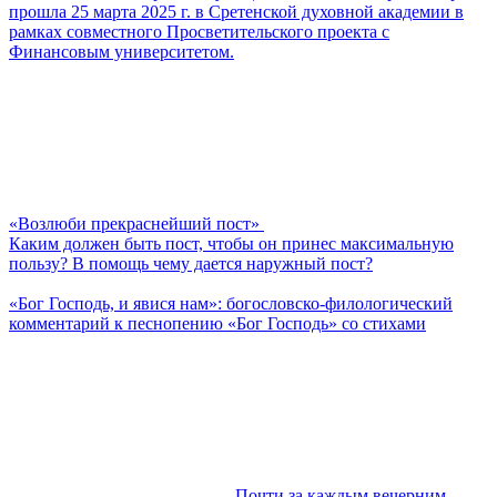
прошла 25 марта 2025 г. в Сретенской духовной академии в
рамках совместного Просветительского проекта с
Финансовым университетом.
«Возлюби прекраснейший пост»
Каким должен быть пост, чтобы он принес максимальную
пользу? В помощь чему дается наружный пост?
«Бог Господь, и явися нам»: богословско-филологический
комментарий к песнопению «Бог Господь» со стихами
Почти за каждым вечерним