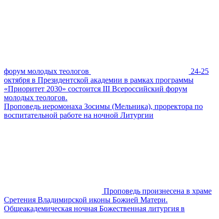
форум молодых теологов
24-25
октября в Президентской академии в рамках программы
«Приоритет 2030» состоится III Всероссийский форум
молодых теологов.
Проповедь иеромонаха Зосимы (Мельника), проректора по
воспитательной работе на ночной Литургии
Проповедь произнесена в храме
Сретения Владимирской иконы Божией Матери.
Общеакадемическая ночная Божественная литургия в