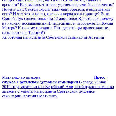
времени? Как вышло, что это чудо некоторыми было осмеяно?
Почему Дух Святой сходит видимым образом, в виде языков
огня? И что это за ветер, который ворвался в горницу? Если
Святой Дух сошел только на 12 апостолов Христовых, почему
на иконах, посвященных Пятидесятнице, изображается Божия
Матерь? И почему праздник Пятидесятницы православные
называют еще Троицей?
Хиротония магистранта Сретенской семинарии Артемия
Матиенко во диакона
Пресс-
служба Сретенской духовной семинарии
В среду, 25 мая
2019 года, архиепископ Верейский Амвросий рукоположил во
диакона студента-магистранта Сретенской духовной
семинарии Артемия Матиенко.