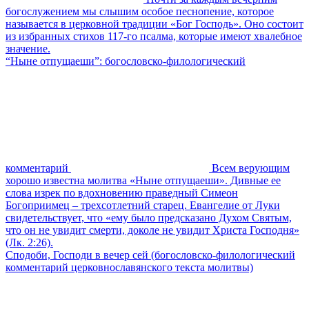
богослужением мы слышим особое песнопение, которое
называется в церковной традиции «Бог Господь». Оно состоит
из избранных стихов 117-го псалма, которые имеют хвалебное
значение.
“Ныне отпущаеши”: богословско-филологический
комментарий
Всем верующим
хорошо известна молитва «Ныне отпущаеши». Дивные ее
слова изрек по вдохновению праведный Симеон
Богоприимец – трехсотлетний старец. Евангелие от Луки
свидетельствует, что «ему было предсказано Духом Святым,
что он не увидит смерти, доколе не увидит Христа Господня»
(Лк. 2:26).
Сподоби, Господи в вечер сей (богословско-филологический
комментарий церковнославянского текста молитвы)