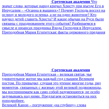
Сретенская академия
Что
значат слова, которые народ кричал Христу при въезде Его в
Иерусалим – «Осанна в вышних»? Почему Господь воссел на
ослицу и молодого осленка, а не на одно животное? Кто
научил детей славить Христа? И какие обычаи на Руси были
связаны с празднованием этого события? Разбираемся в
смысле и нюансах праздника Входа Господня в Иерусалим.
Преподобная Мария Египетская: факты церковного предания
Сретенская академия
Преподобная Мария Египетская – великая святая, чье
удивительное житие мы каждый год слышим Великим
постом. По привычке, слушая это чтение многие годы, ряд
моментов, связанных с жизнью этой великой подвижницы,
мы воспринимаем как само собой разумеющееся, не особо
задумываясь над ними. Предлагаем остановиться на них
поподробнее.
Великий Канон – погружение «на глубину» слова