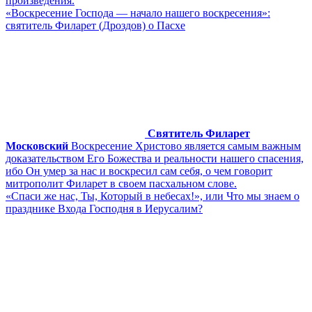
произведения.
«Воскресение Господа — начало нашего воскресения»:
святитель Филарет (Дроздов) о Пасхе
Святитель Филарет
Московский
Воскресение Христово является самым важным
доказательством Его Божества и реальности нашего спасения,
ибо Он умер за нас и воскресил сам себя, о чем говорит
митрополит Филарет в своем пасхальном слове.
«Спаси же нас, Ты, Который в небесах!», или Что мы знаем о
празднике Входа Господня в Иерусалим?