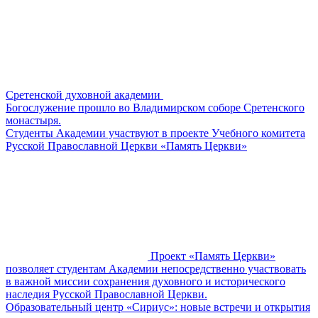
Сретенской духовной академии
Богослужение прошло во Владимирском соборе Сретенского
монастыря.
​​Студенты Академии участвуют в проекте Учебного комитета
Русской Православной Церкви «Память Церкви»
Проект «Память Церкви»
позволяет студентам Академии непосредственно участвовать
в важной миссии сохранения духовного и исторического
наследия Русской Православной Церкви.
Образовательный центр «Сириус»: новые встречи и открытия