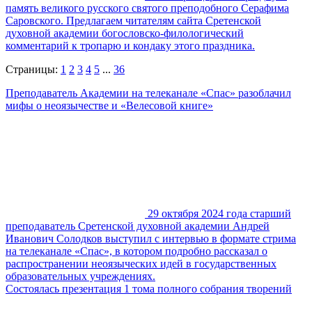
память великого русского святого преподобного Серафима
Саровского. Предлагаем читателям сайта Сретенской
духовной академии богословско-филологический
комментарий к тропарю и кондаку этого праздника.
Страницы:
1
2
3
4
5
...
36
Преподаватель Академии на телеканале «Спас» разоблачил
мифы о неоязычестве и «Велесовой книге»
29 октября 2024 года старший
преподаватель Сретенской духовной академии Андрей
Иванович Солодков выступил с интервью в формате стрима
на телеканале «Спас», в котором подробно рассказал о
распространении неоязыческих идей в государственных
образовательных учреждениях.
Состоялась презентация 1 тома полного собрания творений