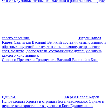
Что есть духовная жизнь: свт. Василий о роли человека в деле
своего спасения
Иерей Павел
Карев
Святитель Василий Великий составил немало живых и
образных поучений о том, что есть покаяние, исправление
себя, молитва, добродетели, составляющие духовную жизнь
каждого христианина.
Споры о Пресвятой Троице: свт. Василий Великий о Боге
Едином
Иерей Павел Карев
Исповедовать Христа и отрицать Бога невозможно. Однако в
первые века христианства учение о Боге Едином лишь