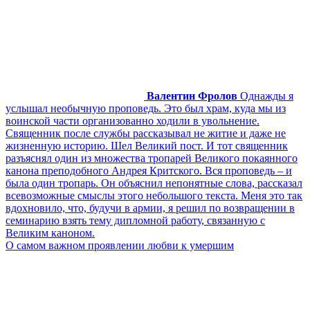
Валентин Фролов
Однажды я
услышал необычную проповедь. Это был храм, куда мы из
воинской части организованно ходили в увольнение.
Священник после службы рассказывал не житие и даже не
жизненную историю. Шел Великий пост. И тот священник
разъяснял один из множества тропарей Великого покаянного
канона преподобного Андрея Критского. Вся проповедь – и
была один тропарь. Он объяснил непонятные слова, рассказал
всевозможные смыслы этого небольшого текста. Меня это так
вдохновило, что, будучи в армии, я решил по возвращении в
семинарию взять тему дипломной работу, связанную с
Великим каноном.
О самом важном проявлении любви к умершим