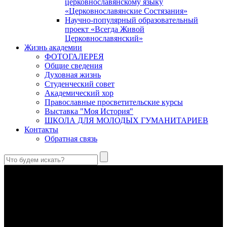
церковнославянскому языку
«Церковнославянские Состязания»
Научно-популярный образовательный
проект «Всегда Живой
Церковнославянский»
Жизнь академии
ФОТОГАЛЕРЕЯ
Общие сведения
Духовная жизнь
Студенческий совет
Академический хор
Православные просветительские курсы
Выставка "Моя История"
ШКОЛА ДЛЯ МОЛОДЫХ ГУМАНИТАРИЕВ
Контакты
Обратная связь
Святые страстотерпцы Борис и Глеб: к истории канонизации
и написания житий
Первыми русскими святыми, прославленными Церковью,
стали благоверные князья Борис и Глеб.
Праведный Феодор Ушаков: «Смерть предпочитаю я
бесчестному служению»
В Федоре Ушакове гармонично соединились железная