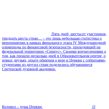
Пять дней, шестьсот участников,
тридцать шесть стран… – это лишь небольшая статистика о
мероприятиях в рамках финального этапа IV Международной
олимпиады по финансовой безопасности, проходившей на
федеральной территории «Сириус». Своими впечатлениями о
том, как прошли несколько дней в Образовательном центре, о
новых друзьях, опыте общения о вере и Церкви с собратьями-
студентами из других стран поделились обучающиеся
Сретенской духовной академии.
Колокол – душа Церкви
О