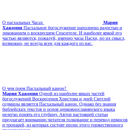
О пасхальных Часах
Мария
Хажомия
Пасхальное богослужение наполнено радостью и
ликованием о воскресшем Спасителе. И наиболее яркой его
частью являются, пожалуй, именно часы Пасхи, но их смысл,
возможно, не всегда ясен для каждого из нас.
О чем поем Пасхальный канон?
Мария Хажомия
Одной из наиболее ярких частей
богослужений Воскресения Христова и дней Светлой
седмицы является Пасхальный канон. Однако без знания
библейских текстов и основ церковнославянского языка
нелегко понять его глубину. Автор настоящей статьи
предлагает вниманию читателя толкование и перевод ирмосов
и тропарей, из которых состоят песни этого торжественного