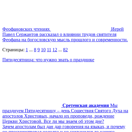
Феофановских чтениях
Иерей
Павел Сержантов рассказал о влиянии трудов святителя
Феофана на богословскую мысль прошлого и современности.
Страницы:
1
...
8
9
10
11
12
...
82
Пятидесятница: что нужно знать о празднике
Сретенская академия
Мы
празднуем Пятидесятницу – день Сошествия Святого Духа на
апостолов Христовых, начало их проповеди, рождение
Церкви Христовой. Все ли мы знаем об этом дне?
Зачем апостолам был дан дар говорения на языках, и почему
он просуществовал недолго и не сохранился до нашего