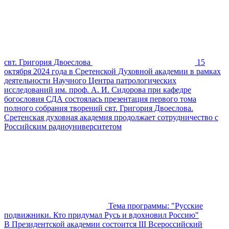
свт. Григория Двоеслова
15
октября 2024 года в Сретенской Духовной академии в рамках
деятельности Научного Центра патрологических
исследований им. проф. А. И. Сидорова при кафедре
богословия СДА состоялась презентация первого тома
полного собрания творений свт. Григория Двоеслова.
Сретенская духовная академия продолжает сотрудничество с
Российским радиоуниверситетом
Тема программы: "Русские
подвижники. Кто придумал Русь и вдохновил Россию"
В Президентской академии состоится III Всероссийский