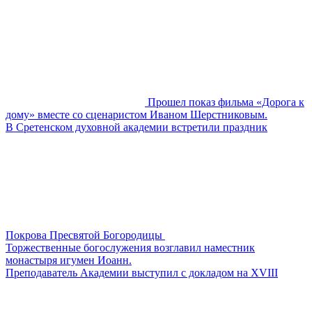
Прошел показ фильма «Дорога к
дому» вместе со сценаристом Иваном Шерстниковым.
В Сретенском духовной академии встретили праздник
Покрова Пресвятой Богородицы
Торжественные богослужения возглавил наместник
монастыря игумен Иоанн.
Преподаватель Академии выступил с докладом на XVIII