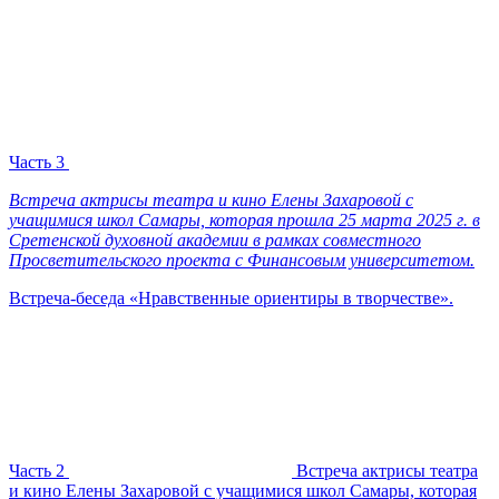
Часть 3
Встреча актрисы театра и кино Елены Захаровой с
учащимися школ Самары, которая прошла 25 марта 2025 г. в
Сретенской духовной академии в рамках совместного
Просветительского проекта с Финансовым университетом.
Встреча-беседа «Нравственные ориентиры в творчестве».
Часть 2
Встреча актрисы театра
и кино Елены Захаровой с учащимися школ Самары, которая