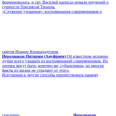
формировалось, и свт. Василий написал немало поучений о
сущности Пресвятой Троицы.
«Служение утешения»: воспоминания современников о
святом Иоанне Кронштадтском
Иеродиакон Питирим (Ануфриев)
Об известном человеке
лучше всего узнавать из воспоминаний современников. Их
оценки могут быть, конечно же, субъективны, но многие
факты из жизни не страдают от этого.
Искушения и другие способы препятствовать нашему
спасению
Иеродиакон