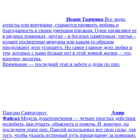
Иоанн Ткаченко
Все люди,
атеисты или верующие, стараются проявить любовь и
благодарность к своим умершим близким. Одни проявляют ее
в щедрых поминках, другие – в богатых памятниках, третьи –
издают посмертные мемуары или каким-то образом
продолжают дело усопшего. Но самое главное дело любви к
тем, которых с нами больше нет в этой земной жизни, – это,
конечно, молитва.
Врачевание ― последний этап в заботе о душе по прп.
Паисию Святогорцу
Амир
Файсал
Модель душепопечения ― четыре простых действия:
полюбить, выслушать, объяснить и помочь. И, конечно, на
последнем этапе прп. Паисий использовал все свои силы, для
того, чтобы указать истинный путь пришедшему за помощью.