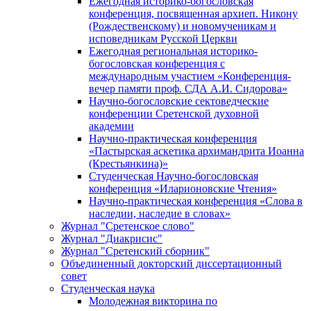
Ежегодная историко-богословская
конференция, посвященная архиеп. Никону
(Рождественскому) и новомученикам и
исповедникам Русской Церкви
Ежегодная региональная историко-
богословская конференция с
международным участием «Конференция-
вечер памяти проф. СДА А.И. Сидорова»
Научно-богословские сектоведческие
конференции Сретенской духовной
академии
Научно-практическая конференция
«Пастырская аскетика архимандрита Иоанна
(Крестьянкина)»
Студенческая Научно-богословская
конференция «Иларионовские Чтения»
Научно-практическая конференция «Cлова в
наследии, наследие в словах»
Журнал "Сретенское слово"
Журнал "Диакрисис"
Журнал "Сретенский сборник"
Объединенный докторский диссертационный
совет
Студенческая наука
Молодежная викторина по