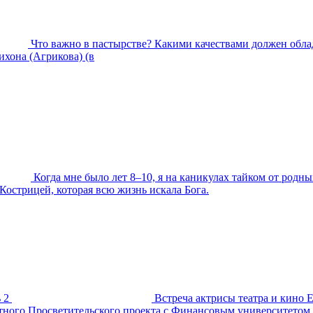
Что важно в пастырстве? Какими качествами должен обла
хона (Агрикова) (в
Когда мне было лет 8–10, я на каникулах тайком от родны
Кострицей, которая всю жизнь искала Бога.
 2
Встреча актрисы театра и кино 
естного Просветительского проекта с Финансовым университетом.