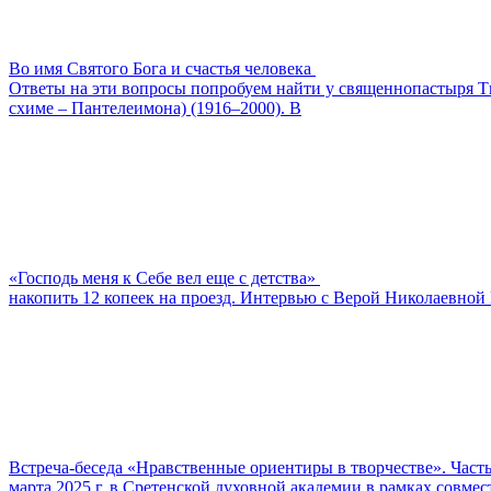
Во имя Святого Бога и счастья человека
Ответы на эти вопросы попробуем найти у священнопастыря Ти
схиме – Пантелеимона) (1916–2000). В
«Господь меня к Себе вел еще с детства»
накопить 12 копеек на проезд. Интервью с Верой Николаевной 
Встреча-беседа «Нравственные ориентиры в творчестве». Часть
марта 2025 г. в Сретенской духовной академии в рамках совм