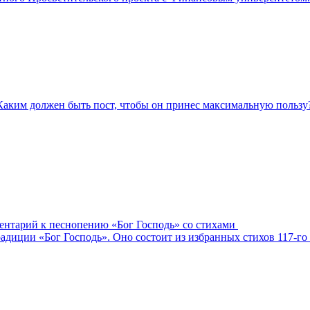
Каким должен быть пост, чтобы он принес максимальную пользу
ментарий к песнопению «Бог Господь» со стихами
адиции «Бог Господь». Оно состоит из избранных стихов 117-го