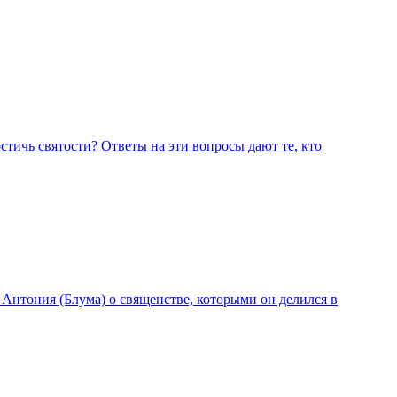
остичь святости? Ответы на эти вопросы дают те, кто
нтония (Блума) о священстве, которыми он делился в