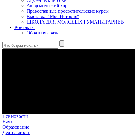
Студенческий совет
Академический хор
Православные просветительские курсы
Выставка "Моя История"
ШКОЛА ДЛЯ МОЛОДЫХ ГУМАНИТАРИЕВ
Контакты
Обратная связь
Антропология свт. Феофана Затворника как альтернатива проек
Стратегия человека исихастского в статье впервые представлен
Первый воскресный эксапостиларий: Богословско-филологиче
Первый воскресный эксапостиларий, входящий в цикл Октоиха
Святые страстотерпцы Борис и Глеб: к истории канонизации и
Первыми русскими святыми, прославленными Церковью, стали 
Праведный Феодор Ушаков: «Смерть предпочитаю я бесчестн
В Федоре Ушакове гармонично соединились железная дисциплин
истинного молитвенника.
Этимология имени Исидора Севильского и передача греко-римс
Анализ наиболее известного произведения епископа Севильи р
представления о мире и обществе того времени.
Все новости
Наука
Образование
Деятельность