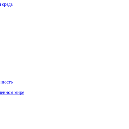
 среда
нность
менном мире