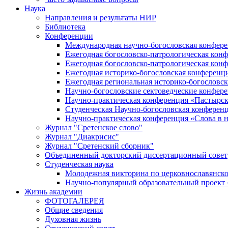
Наука
Направления и результаты НИР
Библиотека
Конференции
Международная научно-богословская конфер
Ежегодная богословско-патрологическая кон
Ежегодная богословско-патрологическая кон
Ежегодная историко-богословская конференц
Ежегодная региональная историко-богословс
Научно-богословские сектоведческие конфер
Научно-практическая конференция «Пастырск
Студенческая Научно-богословская конферен
Научно-практическая конференция «Cлова в н
Журнал "Сретенское слово"
Журнал "Диакрисис"
Журнал "Сретенский сборник"
Объединенный докторский диссертационный совет
Студенческая наука
Молодежная викторина по церковнославянско
Научно-популярный образовательный проект
Жизнь академии
ФОТОГАЛЕРЕЯ
Общие сведения
Духовная жизнь