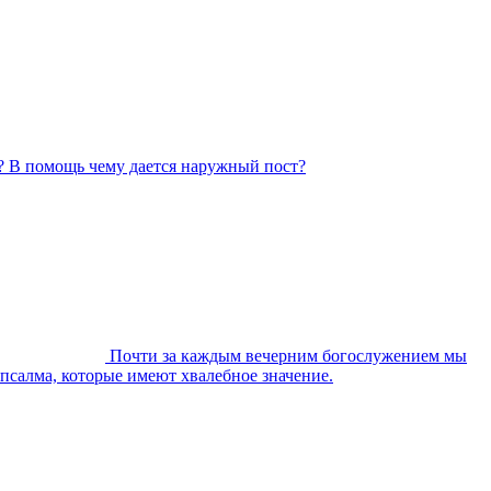
? В помощь чему дается наружный пост?
Почти за каждым вечерним богослужением мы
 псалма, которые имеют хвалебное значение.