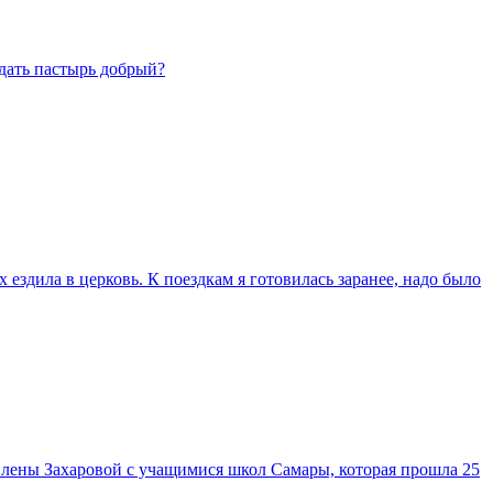
дать пастырь добрый?
х ездила в церковь. К поездкам я готовилась заранее, надо было
Елены Захаровой с учащимися школ Самары, которая прошла 25