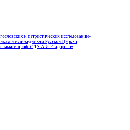
гословских и патристических исследований»
никам и исповедникам Русской Церкви
р памяти проф. СДА А.И. Сидорова»