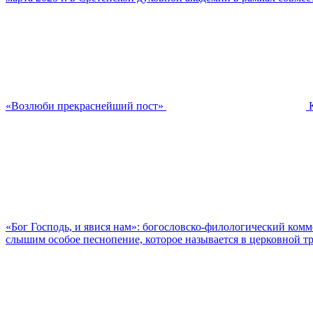
«Возлюби прекраснейший пост»
«Бог Господь, и явися нам»: богословско-филологический ком
слышим особое песнопение, которое называется в церковной тр