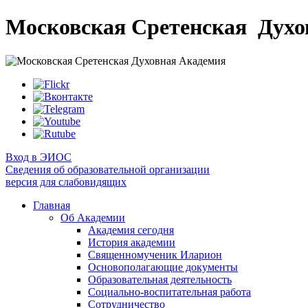
Московская Сретенская
Духо
Вход в ЭИОС
Сведения об образовательной организации
версия для слабовидящих
Главная
Об Академии
Академия сегодня
История академии
Священномученик Иларион
Основополагающие документы
Образовательная деятельность
Социально-воспитательная работа
Сотрудничество