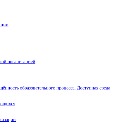
ации
ной организацией
щённость образовательного процесса. Доступная среда
ающихся
анизации