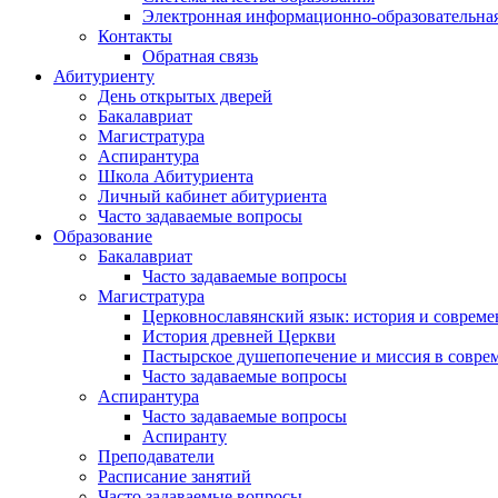
Электронная информационно-образовательная
Контакты
Обратная связь
Абитуриенту
День открытых дверей
Бакалавриат
Магистратура
Аспирантура
Школа Абитуриента
Личный кабинет абитуриента
Часто задаваемые вопросы
Образование
Бакалавриат
Часто задаваемые вопросы
Магистратура
Церковнославянский язык: история и совреме
История древней Церкви
Пастырское душепопечение и миссия в совре
Часто задаваемые вопросы
Аспирантура
Часто задаваемые вопросы
Аспиранту
Преподаватели
Расписание занятий
Часто задаваемые вопросы