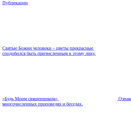
Публикации
Святые Божии человеки – цветы прекрасные
сподобился быть причисленным к этому лику.
«Будь Моим священником»
Ознак
многочисленных проповедях и беседах.