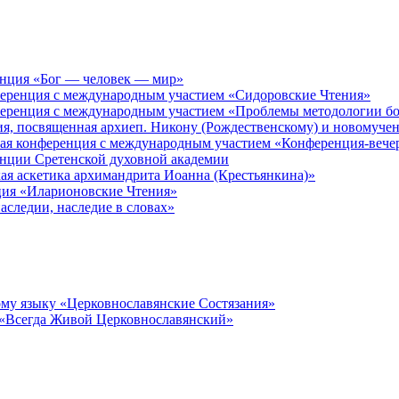
енция «Бог — человек — мир»
ференция с международным участием «Сидоровские Чтения»
ференция с международным участием «Проблемы методологии бо
ия, посвященная архиеп. Никону (Рождественскому) и новомуче
кая конференция с международным участием «Конференция-вече
енции Сретенской духовной академии
ая аскетика архимандрита Иоанна (Крестьянкина)»
ция «Иларионовские Чтения»
аследии, наследие в словах»
му языку «Церковнославянские Состязания»
 «Всегда Живой Церковнославянский»