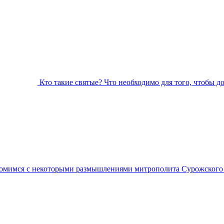
Кто такие святые? Что необходимо для того, чтобы д
омимся с некоторыми размышлениями митрополита Сурожского А