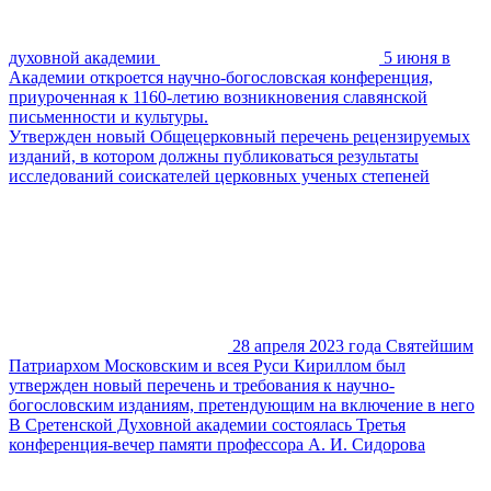
духовной академии
5 июня в
Академии откроется научно-богословская конференция,
приуроченная к 1160-летию возникновения славянской
письменности и культуры.
Утвержден новый Общецерковный перечень рецензируемых
изданий, в котором должны публиковаться результаты
исследований соискателей церковных ученых степеней
28 апреля 2023 года Святейшим
Патриархом Московским и всея Руси Кириллом был
утвержден новый перечень и требования к научно-
богословским изданиям, претендующим на включение в него
В Сретенской Духовной академии состоялась Третья
конференция-вечер памяти профессора А. И. Сидорова