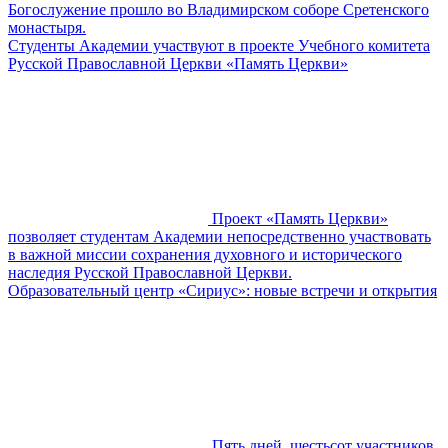
Богослужение прошло во Владимирском соборе Сретенского
монастыря.
​​Студенты Академии участвуют в проекте Учебного комитета
Русской Православной Церкви «Память Церкви»
Проект «Память Церкви»
позволяет студентам Академии непосредственно участвовать
в важной миссии сохранения духовного и исторического
наследия Русской Православной Церкви.
Образовательный центр «Сириус»: новые встречи и открытия
Пять дней, шестьсот участников,