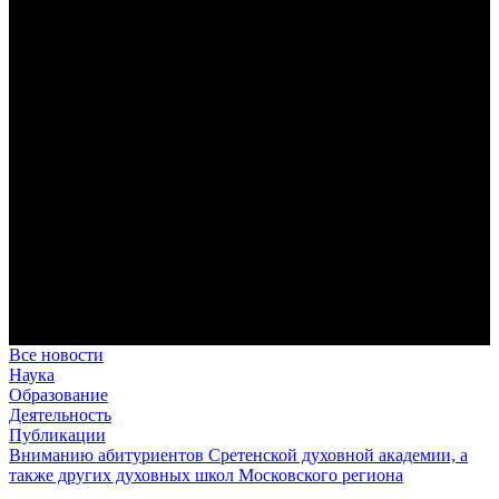
дисциплина корабельного командира, гениальный
стратегический дар флотоводца, жертвенное милосердие
благотворителя и кротость истинного молитвенника.
Этимология имени Исидора Севильского и передача греко-
римской культуры в вестготской Испании. Часть 1
Анализ наиболее известного произведения епископа Севильи
раскрывает как оценку и использование классической
римской культуры в зарождающемся «варварском»
королевстве, так и представления о мире и обществе того
времени.
Пророк Иезекииль: три важных урока от святого
Пророк Иезекииль жил задолго до Рождества Христова, но
уже тогда говорил с Богом на языке Нового Завета и имел
откровения о судьбах человечества.
Предназначение человека в отношении к окружающему миру
Человек, в определенном смысле, является формирующим
принципом всего земного бытия.
Все новости
Наука
Образование
Деятельность
Публикации
Вниманию абитуриентов Сретенской духовной академии, а
также других духовных школ Московского региона