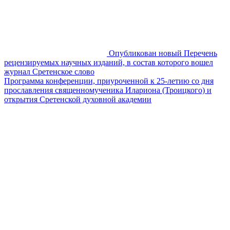
Опубликован новый Перечень
рецензируемых научных изданий, в состав которого вошел
журнал Сретенское слово
Программа конференции, приуроченной к 25-летию со дня
прославления священномученика Илариона (Троицкого) и
открытия Сретенской духовной академии