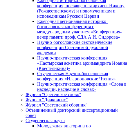
Ежегодная историко-богословская
конференция, посвященная архиеп. Никону
(Рождественскому) и новомученикам и
исповедникам Русской Церкви
Ежегодная региональная историко-
богословская конференция с
международным участием «Конференция-
вечер памяти проф. СДА А.И. Сидорова»
Научно-богословские сектоведческие
конференции Сретенской духовной
академии
Научно-практическая конференция
«Пастырская аскетика архимандрита Иоанна
(Крестьянкина)»
Студенческая Научно-богословская
конференция «Иларионовские Чтения»
Научно-практическая конференция «Cлова в
наследии, наследие в словах»
Журнал "Сретенское слово"
Журнал "Диакрисис"
Журнал "Сретенский сборник"
Объединенный докторский диссертационный
совет
Студенческая наука
Молодежная викторина по