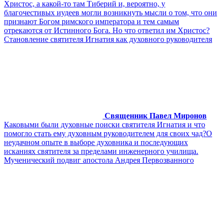
Христос, а какой-то там Тиберий и, вероятно, у
благочестивых иудеев могли возникнуть мысли о том, что они
признают Богом римского императора и тем самым
отрекаются от Истинного Бога. Но что ответил им Христос?
Становление святителя Игнатия как духовного руководителя
Священник Павел Миронов
Каковыми были духовные поиски святителя Игнатия и что
помогло стать ему духовным руководителем для своих чад?О
неудачном опыте в выборе духовника и последующих
исканиях святителя за пределами инженерного училища.
Мученический подвиг апостола Андрея Первозванного