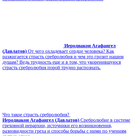
Иеродиакон Агафангел
(Давлатов)
От чего охладевает сердце человека? Как
разжигается страсть сребролюбия и чем это грозит нашим
душам? Ведь трудность еще и в том, что укоренившуюся
страсть сребролюбия порой трудно распознать.
Что такое страсть сребролюбия?
Иеродиакон Агафангел (Давлатов)
Сребролюбие в системе
греховной иерархии, источники его возникновения,
разновидности греха и способы борьбы с ними по учениям