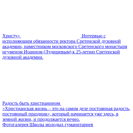
Христу»
Интервью с
исполняющим обязанности ректора Сретенской духовной
академии, наместником московского Сретенского монастыря
игуменом Иоанном (Лудищевым) к 25-летию Сретенской
духовной академии.
Радость быть христианином
«Христианская жизнь – это на самом деле постоянная радость,
постоянный праздник», который начинается уже здесь, в
земной жизни, и продолжается вечно.
Фотогалерея Школы молодых гуманитариев