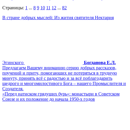
Страницы:
1
...
8
9
10
11
12
...
82
В стране добрых мыслей: Из жития святителя Нектария
Эгинского
Богданова Е.Л.
Предлагаем Вашему вниманию серию добрых рассказов,
поучений и притч, помогающих не потеряться в трудную
минуту, принять всё с радостью и за всё поблагодарить
щедрого и многомилостивого Бога – нашего Промыслителя и
Создателя.
«Перед натиском грядущих бурь»: монастыри в Советском
Союзе и их положение до начала 1950-х годов