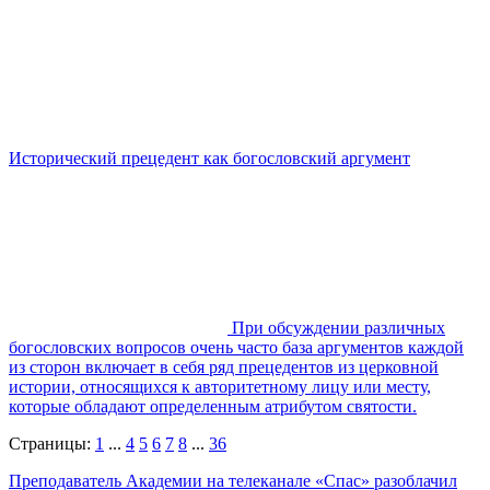
Исторический прецедент как богословский аргумент
При обсуждении различных
богословских вопросов очень часто база аргументов каждой
из сторон включает в себя ряд прецедентов из церковной
истории, относящихся к авторитетному лицу или месту,
которые обладают определенным атрибутом святости.
Страницы:
1
...
4
5
6
7
8
...
36
Преподаватель Академии на телеканале «Спас» разоблачил