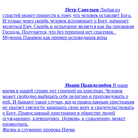
Петр Савельев
Любая из
страстей может привести к тому, что человек оставляет Бога.
И только через скорбь человек вспоминает о Боге, начинает
молиться Ему. Скорбь и испытание является как бы призывом
Господа. Получается, что без терпения нет спасения.
Мученик Парамон как пример исповедания веры
Иоанн Правдолюбов
В наше
время в нашей стране нет гонений на христиан. Человек
может свободно выбирать себе религию и проповедовать о
ней. И бывают такие случаи, когда православным христианам
не хватает смелости защищать свою веру и свидетельствовать
о Боге. Православный христианин в обществе людей
осуждающих, клевещущих Церковь, к сожалению, может
промолчать.
Жизнь и служение пророка Наума