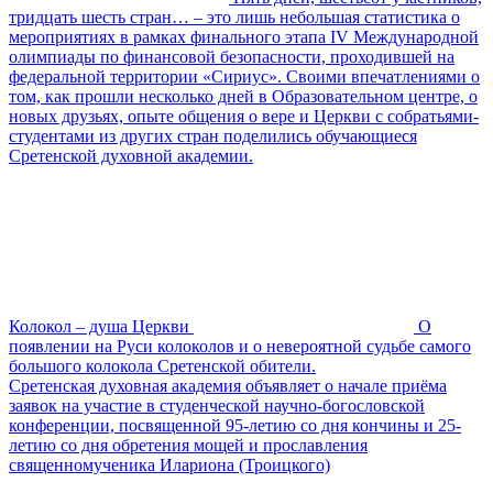
тридцать шесть стран… – это лишь небольшая статистика о
мероприятиях в рамках финального этапа IV Международной
олимпиады по финансовой безопасности, проходившей на
федеральной территории «Сириус». Своими впечатлениями о
том, как прошли несколько дней в Образовательном центре, о
новых друзьях, опыте общения о вере и Церкви с собратьями-
студентами из других стран поделились обучающиеся
Сретенской духовной академии.
Колокол – душа Церкви
О
появлении на Руси колоколов и о невероятной судьбе самого
большого колокола Сретенской обители.
Сретенская духовная академия объявляет о начале приёма
заявок на участие в студенческой научно-богословской
конференции, посвященной 95-летию со дня кончины и 25-
летию со дня обретения мощей и прославления
священномученика Илариона (Троицкого)