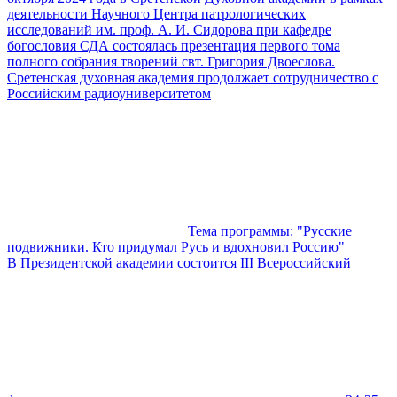
деятельности Научного Центра патрологических
исследований им. проф. А. И. Сидорова при кафедре
богословия СДА состоялась презентация первого тома
полного собрания творений свт. Григория Двоеслова.
Сретенская духовная академия продолжает сотрудничество с
Российским радиоуниверситетом
Тема программы: "Русские
подвижники. Кто придумал Русь и вдохновил Россию"
В Президентской академии состоится III Всероссийский