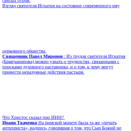
святых отцов.
Взгляд святителя Игнатия на состояние современного ему
церковного общества
Священник Павел Миронов
: Из трудов святителя Игнатия
(Брянчанинова) можно узнать о трудностях, связанными с
поисками духовного наставника, и о том, к чему могут
привести неразумные действия пастыря.
Что Христос сказал про ИНН?
Иоанн Ткаченко
На римской монете была та же «печать
антихриста», надпись, говорящая о том, что Сын Божий не