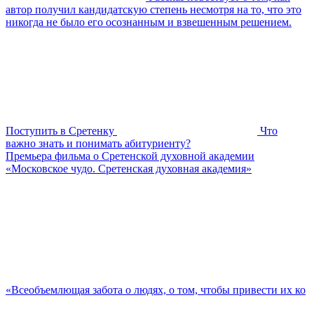
автор получил кандидатскую степень несмотря на то, что это
никогда не было его осознанным и взвешенным решением.
Поступить в Сретенку
Что
важно знать и понимать абитуриенту?
Премьера фильма о Сретенской духовной академии
«Московское чудо. Сретенская духовная академия»
«Всеобъемлющая забота о людях, о том, чтобы привести их ко