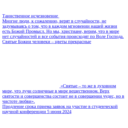
Таинственное исчезновение
Многие люди, к сожалению, верят в случайности, не
задумываясь о том, что в каждом мгновении нашей жизни
есть Божий Промысл. Но мы, христиане, верим, что в мире
нет случайностей и все события происходят по Воле Господа.
Святые Божии человеки – цветы прекрасные
«Святые – то же в духовном
мире, что лучи солнечные в мире вещественном. Верх
святости и совершенства состоит не в совершении чудес, но в
чистоте любви».
Продление срока приема заявок на участие в студенческой
научной конференции 5 июня 2024