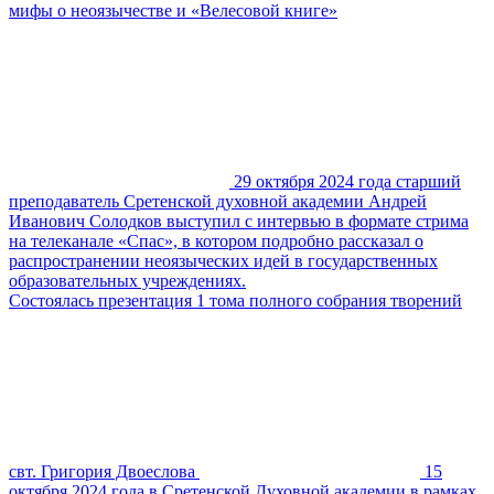
мифы о неоязычестве и «Велесовой книге»
29 октября 2024 года старший
преподаватель Сретенской духовной академии Андрей
Иванович Солодков выступил с интервью в формате стрима
на телеканале «Спас», в котором подробно рассказал о
распространении неоязыческих идей в государственных
образовательных учреждениях.
Состоялась презентация 1 тома полного собрания творений
свт. Григория Двоеслова
15
октября 2024 года в Сретенской Духовной академии в рамках