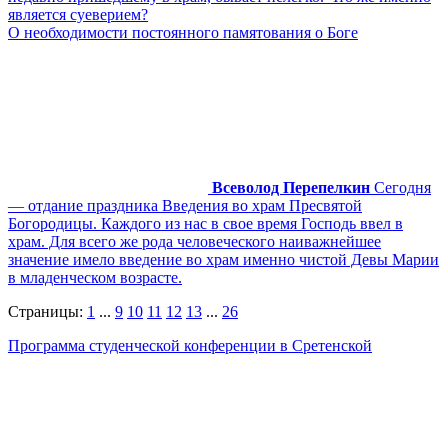
является суеверием?
О необходимости постоянного памятования о Боге
Всеволод Перепелкин
Сегодня
— отдание праздника Введения во храм Пресвятой
Богородицы. Каждого из нас в свое время Господь ввел в
храм. Для всего же рода человеческого наиважнейшее
значение имело введение во храм именно чистой Девы Марии
в младенческом возрасте.
Страницы:
1
...
9
10
11
12
13
...
26
Программа студенческой конференции в Сретенской