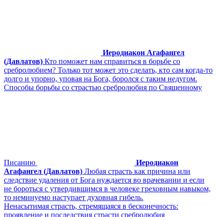
Иеродиакон Агафангел
(Давлатов)
Кто поможет нам справиться в борьбе со
сребролюбием? Только тот может это сделать, кто сам когда-то
долго и упорно, уповая на Бога, боролся с таким недугом.
Способы борьбы со страстью сребролюбия по Священному
Писанию
Иеродиакон
Агафангел (Давлатов)
Любая страсть как причина или
следствие удаления от Бога нуждается во врачевании и если
не бороться с утвердившимся в человеке греховным навыком,
то неминуемо наступает духовная гибель.
Ненасытимая страсть, стремящаяся в бесконечность:
проявление и последствия страсти сребролюбия