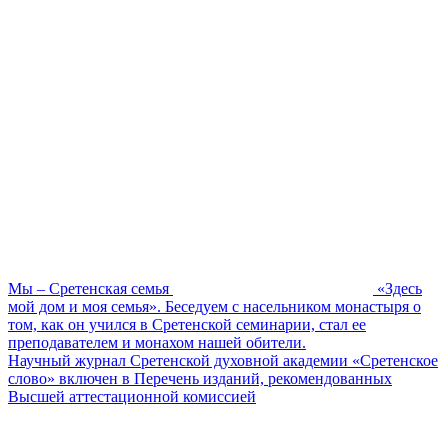
Мы – Сретенская семья
«Здесь
мой дом и моя семья». Беседуем с насельником монастыря о
том, как он учился в Сретенской семинарии, стал ее
преподавателем и монахом нашей обители.
Научный журнал Сретенской духовной академии «Сретенское
слово» включен в Перечень изданий, рекомендованных
Высшей аттестационной комиссией