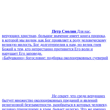
Петр Смолин
Для нас,
верующих христиан, большое значение имеет книга пророка,
в которой мы видим, как Бог проявляет к роду человеческому
великую милость. Бог долготерпелив к нам, но велик гнев
Божий к тем, кто непрестанно противится Его воли и
нарушает Его заповеди.
«Бабушкино» богословие: подборка околоцерковных суеверий
Не секрет, что среди верующих
бытует множество околоцерковных преданий и явлений
религиозной безграмотности, разобраться в которых человеку,
недавно пришедшему в храм, бывает нелегко. Что же именно