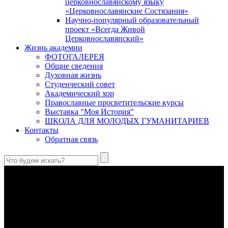
церковнославянскому языку
«Церковнославянские Состязания»
Научно-популярный образовательный
проект «Всегда Живой
Церковнославянский»
Жизнь академии
ФОТОГАЛЕРЕЯ
Общие сведения
Духовная жизнь
Студенческий совет
Академический хор
Православные просветительские курсы
Выставка "Моя История"
ШКОЛА ДЛЯ МОЛОДЫХ ГУМАНИТАРИЕВ
Контакты
Обратная связь
Святые страстотерпцы Борис и Глеб: к истории канонизации
и написания житий
Первыми русскими святыми, прославленными Церковью,
стали благоверные князья Борис и Глеб.
Праведный Феодор Ушаков: «Смерть предпочитаю я
бесчестному служению»
В Федоре Ушакове гармонично соединились железная