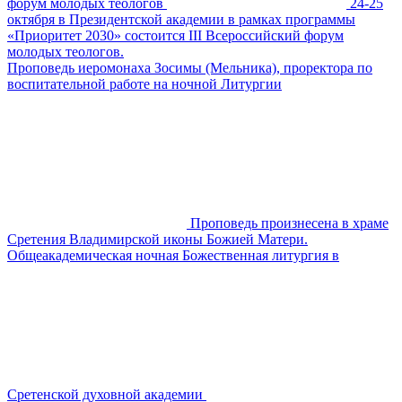
форум молодых теологов
24-25
октября в Президентской академии в рамках программы
«Приоритет 2030» состоится III Всероссийский форум
молодых теологов.
Проповедь иеромонаха Зосимы (Мельника), проректора по
воспитательной работе на ночной Литургии
Проповедь произнесена в храме
Сретения Владимирской иконы Божией Матери.
Общеакадемическая ночная Божественная литургия в
Сретенской духовной академии