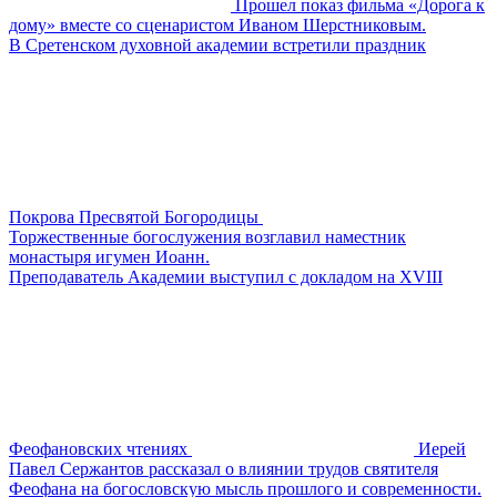
Прошел показ фильма «Дорога к
дому» вместе со сценаристом Иваном Шерстниковым.
В Сретенском духовной академии встретили праздник
Покрова Пресвятой Богородицы
Торжественные богослужения возглавил наместник
монастыря игумен Иоанн.
Преподаватель Академии выступил с докладом на XVIII
Феофановских чтениях
Иерей
Павел Сержантов рассказал о влиянии трудов святителя
Феофана на богословскую мысль прошлого и современности.