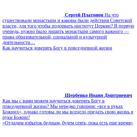
Сергей Платонов
На что
существовали монастыри и каковы были действия Советской
власти, для того чтобы подорвать институт Церкви? В первую
очередь, нужно было лишить монастыри самого важного ―
права образовательной, социальной и культурной
деятельности…
Как научиться доверять Богу в повседневной жизни
Щербенко Иоанн Дмитриевич
Как мы с вами можем научиться доверять Богу в
повседневной жизни? Мы нередко говорим: «все в руках
Божиих», однако готовы ли мы всецело предать свою жизнь в
руки Божии?
«Отдадим избыток бедным, будем сеять, пока есть еще время»