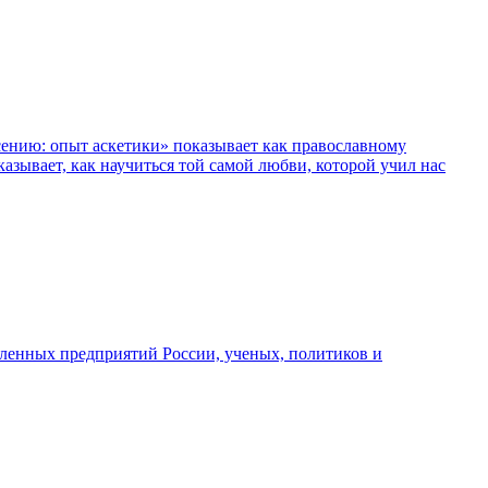
сению: опыт аскетики» показывает как православному
азывает, как научиться той самой любви, которой учил нас
шленных предприятий России, ученых, политиков и