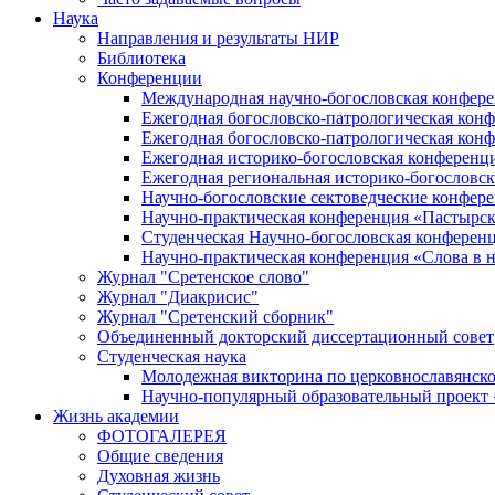
Наука
Направления и результаты НИР
Библиотека
Конференции
Международная научно-богословская конфер
Ежегодная богословско-патрологическая кон
Ежегодная богословско-патрологическая кон
Ежегодная историко-богословская конференц
Ежегодная региональная историко-богословс
Научно-богословские сектоведческие конфер
Научно-практическая конференция «Пастырск
Студенческая Научно-богословская конферен
Научно-практическая конференция «Cлова в н
Журнал "Сретенское слово"
Журнал "Диакрисис"
Журнал "Сретенский сборник"
Объединенный докторский диссертационный совет
Студенческая наука
Молодежная викторина по церковнославянско
Научно-популярный образовательный проект
Жизнь академии
ФОТОГАЛЕРЕЯ
Общие сведения
Духовная жизнь