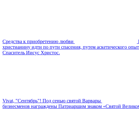
Средства к приобретению любви
христианину идти по пути спасения, путем аскетического опыт
Спаситель Иисус Христос.
Vivat, "Сентябрь"! Под сенью святой Варвары
бизнесменов награждены Патриаршим знаком «Святой Велико