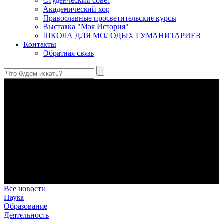
Студенческий совет
Академический хор
Православные просветительские курсы
Выставка "Моя История"
ШКОЛА ДЛЯ МОЛОДЫХ ГУМАНИТАРИЕВ
Контакты
Обратная связь
Праведный Феодор Ушаков: «Смерть предпочитаю я бесчестн
В Федоре Ушакове гармонично соединились железная дисциплин
истинного молитвенника.
Этимология имени Исидора Севильского и передача греко-римс
Анализ наиболее известного произведения епископа Севильи р
представления о мире и обществе того времени.
Пророк Иезекииль: три важных урока от святого
Пророк Иезекииль жил задолго до Рождества Христова, но уже т
Предназначение человека в отношении к окружающему миру
Человек, в определенном смысле, является формирующим прин
В Сретенской духовной академии совершили богослужения в Н
Это воскресенье совпало с днем одного из величайших ветхоз
Все новости
Наука
Образование
Деятельность