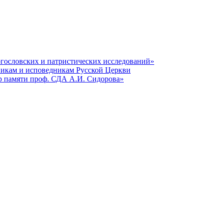
гословских и патристических исследований»
никам и исповедникам Русской Церкви
р памяти проф. СДА А.И. Сидорова»