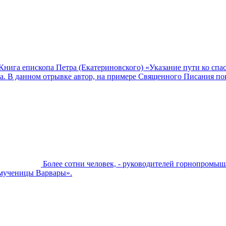
Книга епископа Петра (Екатериновского) «Указание пути ко спа
а. В данном отрывке автор, на примере Священного Писания пок
Более сотни человек, - руководителей горнопромы
мученицы Варвары».