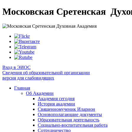
Московская Сретенская
Духо
Вход в ЭИОС
Сведения об образовательной организации
версия для слабовидящих
Главная
Об Академии
Академия сегодня
История академии
Священномученик Иларион
Основополагающие документы
Образовательная деятельность
Социально-воспитательная работа
Сотрудничество