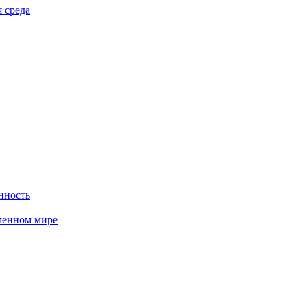
 среда
нность
менном мире