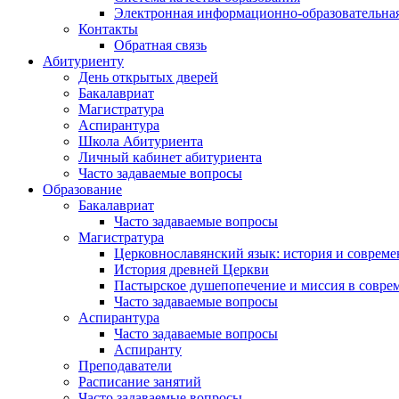
Электронная информационно-образовательная
Контакты
Обратная связь
Абитуриенту
День открытых дверей
Бакалавриат
Магистратура
Аспирантура
Школа Абитуриента
Личный кабинет абитуриента
Часто задаваемые вопросы
Образование
Бакалавриат
Часто задаваемые вопросы
Магистратура
Церковнославянский язык: история и совреме
История древней Церкви
Пастырское душепопечение и миссия в совре
Часто задаваемые вопросы
Аспирантура
Часто задаваемые вопросы
Аспиранту
Преподаватели
Расписание занятий
Часто задаваемые вопросы