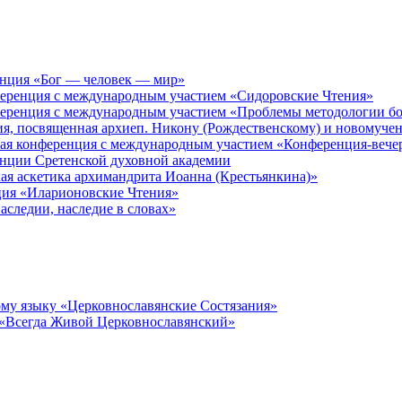
енция «Бог — человек — мир»
ференция с международным участием «Сидоровские Чтения»
ференция с международным участием «Проблемы методологии бо
ия, посвященная архиеп. Никону (Рождественскому) и новомуче
кая конференция с международным участием «Конференция-вече
енции Сретенской духовной академии
ая аскетика архимандрита Иоанна (Крестьянкина)»
ция «Иларионовские Чтения»
аследии, наследие в словах»
му языку «Церковнославянские Состязания»
 «Всегда Живой Церковнославянский»