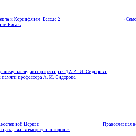
вла к Коринфянам. Беседа 2
«Само
нии Бога».
аучному наследию профессора СДА А. И. Сидорова
к памяти профессора А. И. Сидорова
авославной Церкви
Православная в
ернуть даже всемирную историю».