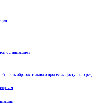
ации
ной организацией
щённость образовательного процесса. Доступная среда
ающихся
анизации