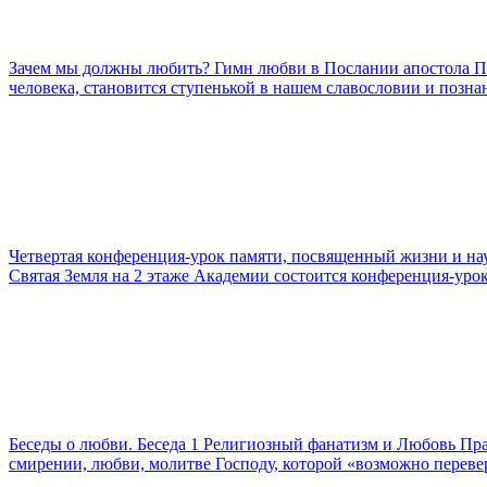
Зачем мы должны любить? Гимн любви в Послании апостола Па
человека, становится ступенькой в нашем славословии и позна
Четвертая конференция-урок памяти, посвященный жизни и н
Святая Земля на 2 этаже Академии состоится конференция-уро
Беседы о любви. Беседа 1 Религиозный фанатизм и Любовь Пр
смирении, любви, молитве Господу, которой «возможно перев