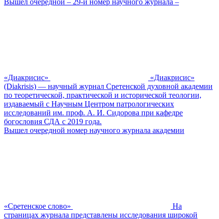
Вышел очередной – 29-й номер научного журнала –
«Диакрисис»
«Диакрисис»
(Diakrisis) — научный журнал Сретенской духовной академии
по теоретической, практической и исторической теологии,
издаваемый с Научным Центром патрологических
исследований им. проф. А. И. Сидорова при кафедре
богословия СДА с 2019 года.
Вышел очередной номер научного журнала академии
«Сретенское слово»
На
страницах журнала представлены исследования широкой