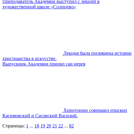
Преподаватель Академии выступил с лекций в
художественной школе «Солнцево»
Лекция была посвящена истории
христианства в искусстве.
Выпускник Академии принял сан иерея
Хиротонию совершил епископ
Касимовский и Сасовский Василий.
Страницы:
1
...
18
19
20
21
22
...
82