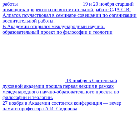
работы
19 и 20 ноября старший
помощник проректора по воспитательной работе СДА С.В.
Алпатов поучаствовал в семинаре-совещании по организации
воспитательной работы.
В Академии открылся международный научно-
образовательный проект по философии и теологии
19 ноября в Сретенской
духовной академии прошла первая лекция в рамках
международного научно-образовательного проекта по
философии и теологии.
27 ноября в Академии состоится конференция — вечер
памяти профессора А.И. Сидорова