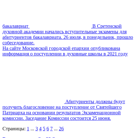
бакалавриат
В Сретенской
духовной академии начались вступительные экзамены для
абитуриентов бакалавриата. 26 июля, в понедельник, прошло
собеседование.
На сайте Московской городской епархии опубликована
информация о поступлении в духовные школы в 2021 году
Абитуриенты должны будут
получить благословение на поступление от Святейшего
Патриарха на основании результатов Экзаменационной
комиссии. Заседание Комиссии состоится 25 июня.
Страницы:
1
...
3
4
5
6
7
...
26