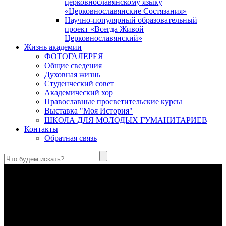
церковнославянскому языку
«Церковнославянские Состязания»
Научно-популярный образовательный
проект «Всегда Живой
Церковнославянский»
Жизнь академии
ФОТОГАЛЕРЕЯ
Общие сведения
Духовная жизнь
Студенческий совет
Академический хор
Православные просветительские курсы
Выставка "Моя История"
ШКОЛА ДЛЯ МОЛОДЫХ ГУМАНИТАРИЕВ
Контакты
Обратная связь
Святые страстотерпцы Борис и Глеб: к истории канонизации
и написания житий
Первыми русскими святыми, прославленными Церковью,
стали благоверные князья Борис и Глеб.
Праведный Феодор Ушаков: «Смерть предпочитаю я
бесчестному служению»
В Федоре Ушакове гармонично соединились железная