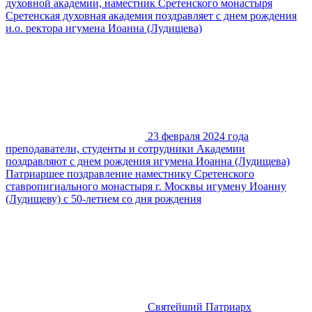
духовной академии, наместник Сретенского монастыря
Сретенская духовная академия поздравляет с днем рождения
и.о. ректора игумена Иоанна (Лудищева)
23 февраля 2024 года
преподаватели, студенты и сотрудники Академии
поздравляют с днем рождения игумена Иоанна (Лудищева)
Патриаршее поздравление наместнику Сретенского
ставропигиального монастыря г. Москвы игумену Иоанну
(Лудищеву) с 50-летием со дня рождения
Святейший Патриарх