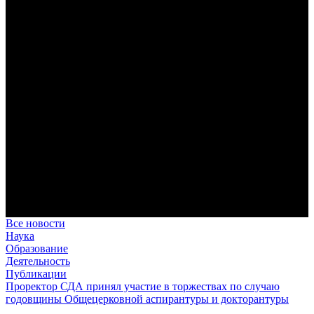
дисциплина корабельного командира, гениальный
стратегический дар флотоводца, жертвенное милосердие
благотворителя и кротость истинного молитвенника.
Этимология имени Исидора Севильского и передача греко-
римской культуры в вестготской Испании. Часть 1
Анализ наиболее известного произведения епископа Севильи
раскрывает как оценку и использование классической
римской культуры в зарождающемся «варварском»
королевстве, так и представления о мире и обществе того
времени.
Пророк Иезекииль: три важных урока от святого
Пророк Иезекииль жил задолго до Рождества Христова, но
уже тогда говорил с Богом на языке Нового Завета и имел
откровения о судьбах человечества.
Предназначение человека в отношении к окружающему миру
Человек, в определенном смысле, является формирующим
принципом всего земного бытия.
Все новости
Наука
Образование
Деятельность
Публикации
Проректор СДА принял участие в торжествах по случаю
годовщины Общецерковной аспирантуры и докторантуры