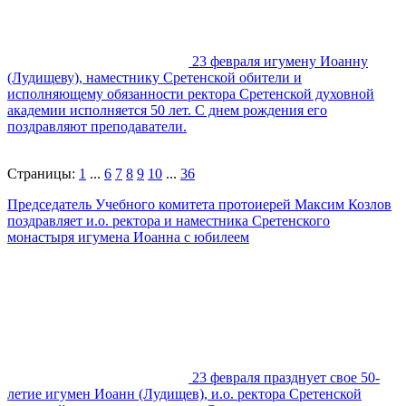
23 февраля игумену Иоанну
(Лудищеву), наместнику Сретенской обители и
исполняющему обязанности ректора Сретенской духовной
академии исполняется 50 лет. С днем рождения его
поздравляют преподаватели.
Страницы:
1
...
6
7
8
9
10
...
36
Председатель Учебного комитета протоиерей Максим Козлов
поздравляет и.о. ректора и наместника Сретенского
монастыря игумена Иоанна с юбилеем
23 февраля празднует свое 50-
летие игумен Иоанн (Лудищев), и.о. ректора Сретенской