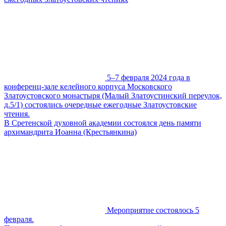
5–7 февраля 2024 года в
конференц-зале келейного корпуса Московского
Златоустовского монастыря (Малый Златоустинский переулок,
д.5/1) состоялись очередные ежегодные Златоустовские
чтения.
В Сретенской духовной академии состоялся день памяти
архимандрита Иоанна (Крестьянкина)
Мероприятие состоялось 5
февраля.