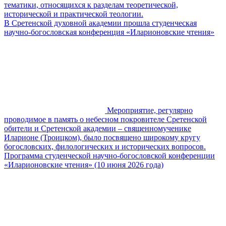
тематики, относящихся к разделам теоретической,
исторической и практической теологии.
В Сретенской духовной академии прошла студенческая
научно-богословская конференция «Иларионовские чтения»
Мероприятие, регулярно
проводимое в память о небесном покровителе Сретенской
обители и Сретенской академии – священномученике
Иларионе (Троицком), было посвящено широкому кругу
богословских, филологических и исторических вопросов.
Программа студенческой научно-богословской конференции
«Иларионовские чтения» (10 июня 2026 года)