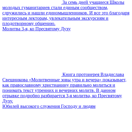
За семь дней учащиеся Школы
молодых гуманитариев стали единым сообществом,
сдружились и нашли единомышленников. И все это благодаря
интересным лекторам, увлекательным экскурсиям и
плодотворному общению.
Молитва 3-я, ко Пресвятому Духу
Книга протоиерея Владислава
Свешникова «Молитвенные зовы утра и вечера» показывает,
как православному христианину правильно молиться и
понимать текст утренних и вечерних молитв. В данном
отрывке подробно разбирается 3-я молитва, ко Пресвятому
Духу.
Юбилей высокого служения Господу и людям