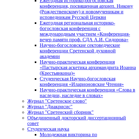
Ежегодная историко-богословская
конференция, посвященная архиеп. Никону
(Рождественскому) и новомученикам и
исповедникам Русской Церкви
Ежегодная региональная историко-
богословская конференция с
международным участием «Конференция-
вечер памяти проф. СДА А.И. Сидорова»
Научно-богословские сектоведческие
конференции Сретенской духовной
академии
Научно-практическая конференция
«Пастырская аскетика архимандрита Иоанна
(Крестьянкина)»
Студенческая Научно-богословская
конференция «Иларионовские Чтения»
Научно-практическая конференция «Cлова в
наследии, наследие в словах»
Журнал "Сретенское слово"
Журнал "Диакрисис"
Журнал "Сретенский сборник"
Объединенный докторский диссертационный
совет
Студенческая наука
Молодежная викторина по