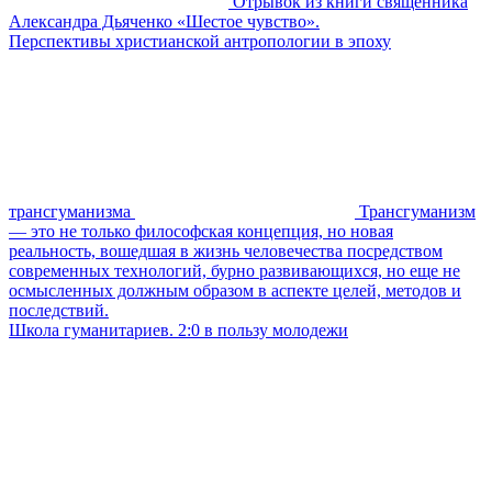
Отрывок из книги священника
Александра Дьяченко «Шестое чувство».
Перспективы христианской антропологии в эпоху
трансгуманизма
Трансгуманизм
— это не только философская концепция, но новая
реальность, вошедшая в жизнь человечества посредством
современных технологий, бурно развивающихся, но еще не
осмысленных должным образом в аспекте целей, методов и
последствий.
Школа гуманитариев. 2:0 в пользу молодежи