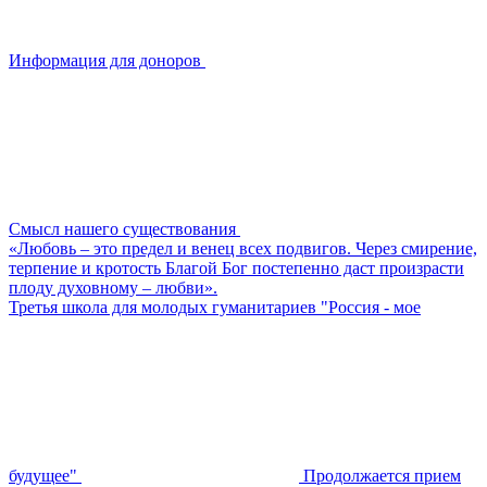
Информация для доноров
Смысл нашего существования
«Любовь – это предел и венец всех подвигов. Через смирение,
терпение и кротость Благой Бог постепенно даст произрасти
плоду духовному – любви».
Третья школа для молодых гуманитариев "Россия - мое
будущее"
Продолжается прием