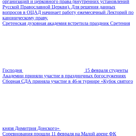
организаций и церковного права (внутренних установлений
Русской Православной Церкви). Для решения данных
вопросов в ОЦАД начинает работу ежемесячный Лекторий по
каноническому праву.
Сретенская духовная академия встретила праздник Сретения
Господня
15 февраля студенты
Академии приняли участие в праздничных богослужениях
Сборная СДА приняла участие в 46-м турнире «Кубок святого
князя Димитрия Донского»
Соревнования прошли 11 февраля на Малой арене ФК