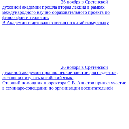
26 ноября в Сретенской
духовной академии прошла вторая лекция в рамках
международного научно-образовательного проекта по
философии и теологии.
В Академии стартовали занятия по китайскому языку
26 ноября в Сретенской
духовной академии прошло первое занятие для студентов,
желающих изучать китайский язык.
Старший помощник проректора С.В. Алпатов принял участие
в семинаре-совещании по организации воспитательной