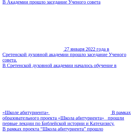
В Академии прошло заседание Ученого совета
27 января 2022 года в
Сретенской духовной академии прошло заседание Ученого
совета.
В Сретенской духовной академии началось обучение в
«Школе абитуриента»
В рамках
образовательного проекта «Школа абитуриента» прошли
первые лекции по Библейской истории и Катехизису.
В рамках проекта “Школа абитуриента” прошло