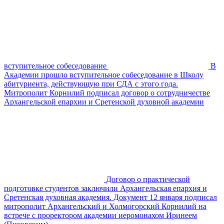
вступительное собеседование
В
Академии прошло вступительное собеседование в Школу
абитуриента, действующую при СДА с этого года.
Митрополит Корнилий подписал договор о сотрудничестве
Архангельской епархии и Сретенской духовной академии
Договор о практической
подготовке студентов заключили Архангельская епархия и
Сретенская духовная академия. Документ 12 января подписал
митрополит Архангельский и Холмогорский Корнилий на
встрече с проректором академии иеромонахом Иринеем