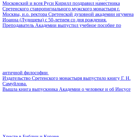
Московский и всея Руси Кирилл поздравил наместника
Сретенского ставропигиального мужского монастыря г.
Москвы, и.о. ректора Сретенской духовной академии игумена
Иоанна (Лудищева) с 50-летием со дня рождения.
Преподаватель Академии выпустил учебное пособие по
античной философии
Издательство Сретенского монастыря выпустило книгу Г. Н.
Самуйлова.
Вышла книга выпускника Академии о человеке и об Иисусе
Христе в Библии и Коране