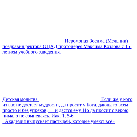
Иеромонах Зосима (Мельник)
поздравил ректора ОЦАД протоиерея Максима Козлова с 15-
летием учебного заведения.
Детская молитва
Если же у кого
из вас не достает мудрости, да просит у Бога, дающаго всем
просто и без упреков, — и дастся ему. Но да просит с верою,
нимало не сомневаясь. Иак. 1, 5-6.
«Академия выпускает пастырей, которые умеют всё»