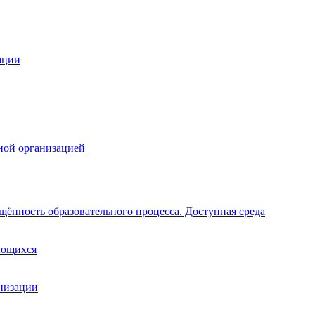
ации
ной организацией
щённость образовательного процесса. Доступная среда
ающихся
анизации