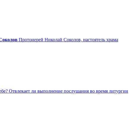
Соколов
Протоиерей Николай Соколов, настоятель храма
бе? Отвлекает ли выполнение послушания во время литургии