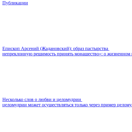
Публикации
Епископ Арсений (Жадановский): образ пастырства
непреклонную решимость принять монашество»: о жизненном п
Несколько слов о любви и целомудрии
целомудрии может осуществляться только через пример целомуд