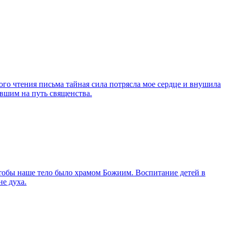
ого чтения письма тайная сила потрясла мое сердце и внушила
вшим на путь священства.
обы наше тело было храмом Божиим. Воспитание детей в
не духа.