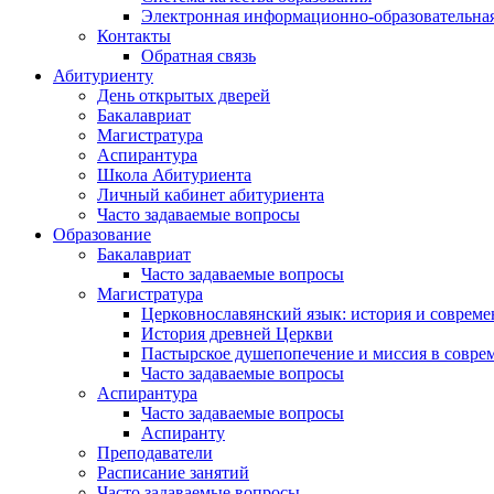
Электронная информационно-образовательная
Контакты
Обратная связь
Абитуриенту
День открытых дверей
Бакалавриат
Магистратура
Аспирантура
Школа Абитуриента
Личный кабинет абитуриента
Часто задаваемые вопросы
Образование
Бакалавриат
Часто задаваемые вопросы
Магистратура
Церковнославянский язык: история и совреме
История древней Церкви
Пастырское душепопечение и миссия в совре
Часто задаваемые вопросы
Аспирантура
Часто задаваемые вопросы
Аспиранту
Преподаватели
Расписание занятий
Часто задаваемые вопросы