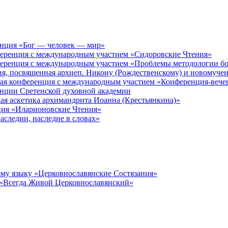
енция «Бог — человек — мир»
ференция с международным участием «Сидоровские Чтения»
ференция с международным участием «Проблемы методологии бо
ия, посвященная архиеп. Никону (Рождественскому) и новомуче
кая конференция с международным участием «Конференция-вече
енции Сретенской духовной академии
ая аскетика архимандрита Иоанна (Крестьянкина)»
ция «Иларионовские Чтения»
аследии, наследие в словах»
му языку «Церковнославянские Состязания»
 «Всегда Живой Церковнославянский»