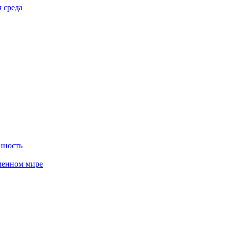
 среда
нность
менном мире