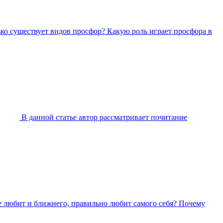
ько существует видов просфор? Какую роль играет просфора в
В данной статье автор рассматривает почитание
ге любит и ближнего, правильно любит самого себя? Почему