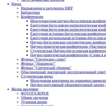
Наука
Направления и результаты НИР
Библиотека
Конференции
Международная научно-богословская конфер
Ежегодная богословско-патрологическая кон
Ежегодная богословско-патрологическая кон
Ежегодная историко-богословская конференц
Ежегодная региональная историко-богословс
Научно-богословские сектоведческие конфер
Научно-практическая конференция «Пастырск
Студенческая Научно-богословская конферен
Научно-практическая конференция «Cлова в н
Журнал "Сретенское слово"
Журнал "Диакрисис"
Журнал "Сретенский сборник"
Объединенный докторский диссертационный совет
Студенческая наука
Молодежная викторина по церковнославянско
Научно-популярный образовательный проект
Жизнь академии
ФОТОГАЛЕРЕЯ
Общие сведения
Духовная жизнь