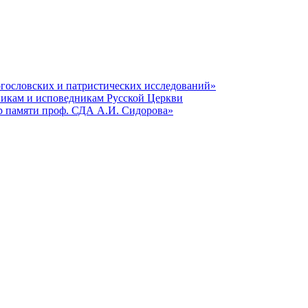
гословских и патристических исследований»
никам и исповедникам Русской Церкви
р памяти проф. СДА А.И. Сидорова»