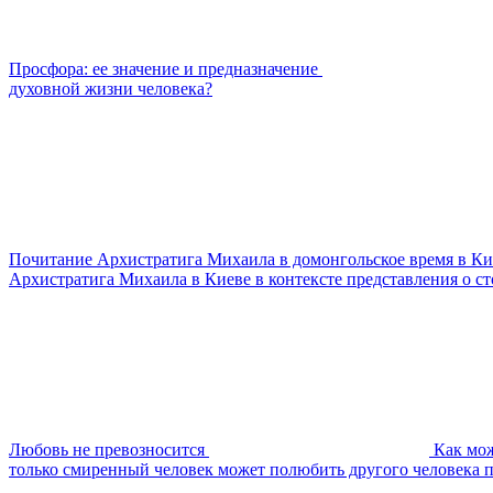
Просфора: ее значение и предназначение
духовной жизни человека?
Почитание Архистратига Михаила в домонгольское время в Ки
Архистратига Михаила в Киеве в контексте представления о с
Любовь не превозносится
Как мож
только смиренный человек может полюбить другого человека 