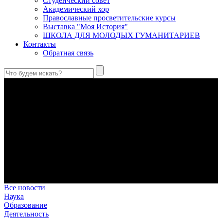
Студенческий совет
Академический хор
Православные просветительские курсы
Выставка "Моя История"
ШКОЛА ДЛЯ МОЛОДЫХ ГУМАНИТАРИЕВ
Контакты
Обратная связь
Святые страстотерпцы Борис и Глеб: к истории канонизации и
Первыми русскими святыми, прославленными Церковью, стали 
Праведный Феодор Ушаков: «Смерть предпочитаю я бесчестн
В Федоре Ушакове гармонично соединились железная дисциплин
истинного молитвенника.
Этимология имени Исидора Севильского и передача греко-римс
Анализ наиболее известного произведения епископа Севильи р
представления о мире и обществе того времени.
Пророк Иезекииль: три важных урока от святого
Пророк Иезекииль жил задолго до Рождества Христова, но уже т
Предназначение человека в отношении к окружающему миру
Человек, в определенном смысле, является формирующим прин
Все новости
Наука
Образование
Деятельность