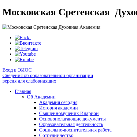
Московская Сретенская
Духо
Вход в ЭИОС
Сведения об образовательной организации
версия для слабовидящих
Главная
Об Академии
Академия сегодня
История академии
Священномученик Иларион
Основополагающие документы
Образовательная деятельность
Социально-воспитательная работа
Сотрудничество