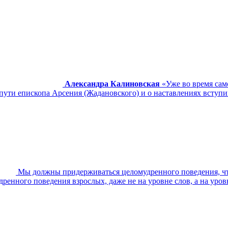
Александра Калиновская
«Уже во время сам
ути епископа Арсения (Жадановского) и о наставлениях вступи
Мы должны придерживаться целомудренного поведения, чт
ренного поведения взрослых, даже не на уровне слов, а на уров