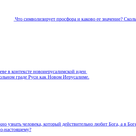
Что символизирует просфора и каково ее значение? Скол
еве в контексте новоиерусалимской идеи
тольном граде Руси как Новом Иерусалиме.
но узнать человека, который действительно любит Бога, а в Бо
по-настоящему?