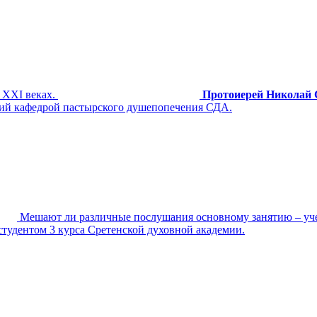
 XXI веках.
Протоиерей Николай 
ющий кафедрой пастырского душепопечения СДА.
Мешают ли различные послушания основному занятию – уче
студентом 3 курса Сретенской духовной академии.