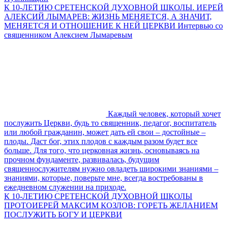
К 10-ЛЕТИЮ СРЕТЕНСКОЙ ДУХОВНОЙ ШКОЛЫ. ИЕРЕЙ
АЛЕКСИЙ ЛЫМАРЕВ: ЖИЗНЬ МЕНЯЕТСЯ, А ЗНАЧИТ,
МЕНЯЕТСЯ И ОТНОШЕНИЕ К НЕЙ ЦЕРКВИ Интервью со
священником Алексием Лымаревым
Каждый человек, который хочет
послужить Церкви, будь то священник, педагог, воспитатель
или любой гражданин, может дать ей свои – достойные –
плоды. Даст бог, этих плодов с каждым разом будет все
больше. Для того, что церковная жизнь, основываясь на
прочном фундаменте, развивалась, будущим
священнослужителям нужно овладеть широкими знаниями –
знаниями, которые, поверьте мне, всегда востребованы в
ежедневном служении на приходе.
К 10-ЛЕТИЮ СРЕТЕНСКОЙ ДУХОВНОЙ ШКОЛЫ
ПРОТОИЕРЕЙ МАКСИМ КОЗЛОВ: ГОРЕТЬ ЖЕЛАНИЕМ
ПОСЛУЖИТЬ БОГУ И ЦЕРКВИ