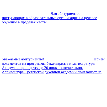
Для абитуриентов,
поступающих в образовательные организации на целевое
обучение в пределах квоты
Уважаемые абитуриенты!
Прием
документов на программы бакалавриата и магистратуры
Академии проводится до 20 июля включительно.
Аспирантура Сретенской духовной академии приглашает на