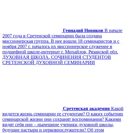
Геннадий Новиков
В начале
2007 года в Сретенской семинарии была создана
миссионерская группа. В нее вошли 18 семинаристов и с
ноября 2007 г. началось их миссионерское служение в
подшефной школе-интернат г. Михайлов, Рязанской обл.
ДУХОВНАЯ ШКОЛА. СОЧИНЕНИЯ СТУДЕНТОВ
СРЕТЕНСКОЙ ДУХОВНОЙ СЕМИНАРИИ
Сретенская академия
Какой
видится жизнь семинарии ее студентам? О каких событиях
семинарской жизни они сохранят воспоминания? Какими
видят себя они – нынешние ученики духовной школы,
будущие пастыри и церковнослужители? Об этом