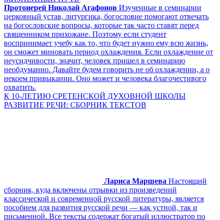
Протоиерей Николай Агафонов
Изученные в семинарии
церковный устав, литургика, богословие помогают отвечать
на богословские вопросы, которые так часто ставят перед
священником прихожане. Поэтому если студент
воспринимает учебу как то, что будет нужно ему всю жизнь,
он сможет миновать период охлаждения. Если охлаждение от
неусидчивости, значит, человек пришел в семинарию
необдуманно. Давайте будем говорить не об охлаждении, а о
некоем привыкании. Оно может и человека благочестивого
охватить.
К 10-ЛЕТИЮ СРЕТЕНСКОЙ ДУХОВНОЙ ШКОЛЫ
РАЗВИТИЕ РЕЧИ: СБОРНИК ТЕКСТОВ
Лариса Маршева
Настоящий
сборник, куда включены отрывки из произведений
классической и современной русской литературы, является
пособием для развития русской речи — как устной, так и
письменной. Все тексты содержат богатый иллюстратор по