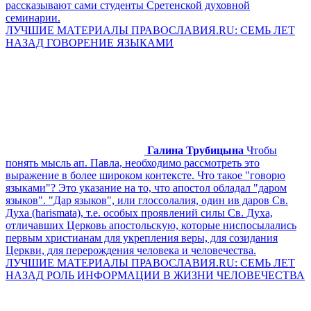
рассказывают сами студенты Сретенской духовной
семинарии.
ЛУЧШИЕ МАТЕРИАЛЫ ПРАВОСЛАВИЯ.RU: СЕМЬ ЛЕТ
НАЗАД ГОВОРЕНИЕ ЯЗЫКАМИ
Галина Трубицына
Чтобы
понять мысль ап. Павла, необходимо рассмотреть это
выражение в более широком контексте. Что такое "говорю
языками"? Это указание на то, что апостол обладал "даром
языков". "Дар языков", или глоссолалия, один ив даров Св.
Духа (harismata), т.е. особых проявлений силы Св. Духа,
отличавших Церковь апостольскую, которые ниспосылались
первым христианам для укрепления веры, для созидания
Церкви, для перерождения человека и человечества.
ЛУЧШИЕ МАТЕРИАЛЫ ПРАВОСЛАВИЯ.RU: СЕМЬ ЛЕТ
НАЗАД РОЛЬ ИНФОРМАЦИИ В ЖИЗНИ ЧЕЛОВЕЧЕСТВА