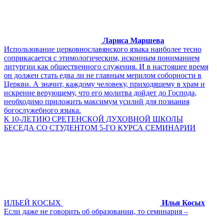
Лариса Маршева
Использование церковнославянского языка наиболее тесно
соприкасается с этимологическим, исконным пониманием
литургии как общественного служения. И в настоящее время
он должен стать едва ли не главным мерилом соборности в
Церкви. А значит, каждому человеку, приходящему в храм и
искренне верующему, что его молитва дойдет до Господа,
необходимо приложить максимум усилий для познания
богослужебного языка.
К 10-ЛЕТИЮ СРЕТЕНСКОЙ ДУХОВНОЙ ШКОЛЫ
БЕСЕДА СО СТУДЕНТОМ 5-ГО КУРСА СЕМИНАРИИ
ИЛЬЕЙ КОСЫХ
Илья Косых
Если даже не говорить об образовании, то семинария –