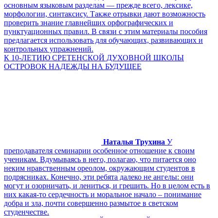
основным языковым разделам — прежде всего, лексике,
морфологии, синтаксису. Также отрывки дают возможность
проверить знание главнейших орфографических и
пунктуационных правил. В связи с этим материалы пособия
предлагается использовать для обучающих, развивающих и
контрольных упражнений.
К 10-ЛЕТИЮ СРЕТЕНСКОЙ ДУХОВНОЙ ШКОЛЫ
ОСТРОВОК НАДЕЖДЫ НА БУДУЩЕЕ
Наталья Трухина
У
преподавателя семинарии особенное отношение к своим
ученикам. Вдумываясь в него, полагаю, что питается оно
неким нравственным ореолом, окружающим студентов в
подрясниках. Конечно, эти ребята далеко не ангелы: они
могут и озорничать, и лениться, и грешить. Но в целом есть в
них какая-то сердечность и моральное начало – понимание
добра и зла, почти совершенно размытое в светском
студенчестве.