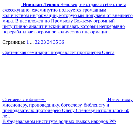
Николай Леонов
Человек, не отдавая себе отчета
ежесекундно, ежеминутно пользуется громадным
количеством информации, которую мы получаем от внешнего
мира. В нас вложен по Промыслу Божьему огромный
интуитивно-аналитический аппарат, который непрерывно
перерабатывает огромное количество информации.
Страницы:
1
...
32
33
34
35
36
Сретенская семинария поздравляет протоиерея Олега
Стеняева с юбилеем
Известному
миссионеру, проповеднику, богослову, библеисту и
преподавателю протоиерею Олегу Стеняеву исполнилось 60
лет.
В Федеральном институте родных языков народов РФ