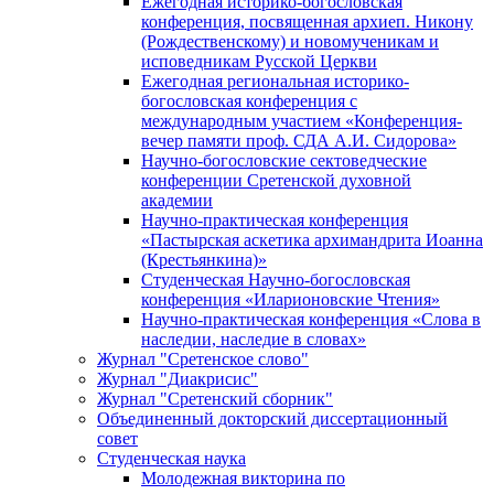
Ежегодная историко-богословская
конференция, посвященная архиеп. Никону
(Рождественскому) и новомученикам и
исповедникам Русской Церкви
Ежегодная региональная историко-
богословская конференция с
международным участием «Конференция-
вечер памяти проф. СДА А.И. Сидорова»
Научно-богословские сектоведческие
конференции Сретенской духовной
академии
Научно-практическая конференция
«Пастырская аскетика архимандрита Иоанна
(Крестьянкина)»
Студенческая Научно-богословская
конференция «Иларионовские Чтения»
Научно-практическая конференция «Cлова в
наследии, наследие в словах»
Журнал "Сретенское слово"
Журнал "Диакрисис"
Журнал "Сретенский сборник"
Объединенный докторский диссертационный
совет
Студенческая наука
Молодежная викторина по