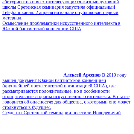
абитуриентов и всех интересующихся жизнью духовной
школы Сретенская семинария запустила официальный
Telegram-канал. 2 апреля на канале опубликован первый
материал.
Осмысление проблематики искусственного интеллекта в
Южной баптистской конвенции США
Алексей Арсенов
В 2019 году
вышел документ Южной баптистской конвенцией
(крупнейшей протестантской организацией США), где
рассматриваются положительные, но в особенности
отрицательные стороны искусственного интеллекта. В статье
говорится об опасностях для общества, с которыми оно может
столкнуться в будущем.
Студенты Сретенской семинарии посетили Новодевичий