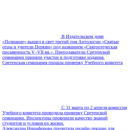
В Издательском доме
«Познание» вышел в свет третий том Антологии «Святые
отцы и учители Церкви» под названием «Святоотеческая
письменность V–VII вв.». Преподаватели Сретенской
семинарии приняли участие в подготовке издания.
Сретенская семинария прошла проверку Учебного комитета
С 31 марта по 2 апреля комиссия
Учебного комитета проводила проверку Сретенской
семинарии. Инспекторы проверили качество знаний
студентов и условия их жизни.
Александра Никифорова прочитала онлайн-лекцию для