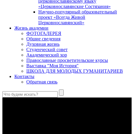
церковнославянскому языку
«Церковнославянские Состязания»
Научно-популярный образовательный
проект «Всегда Живой
Церковнославянский»
Жизнь академии
ФОТОГАЛЕРЕЯ
Общие сведения
Духовная жизнь
Студенческий совет
Академический хор
Православные просветительские курсы
Выставка "Моя История"
ШКОЛА ДЛЯ МОЛОДЫХ ГУМАНИТАРИЕВ
Контакты
Обратная связь
Антропология свт. Феофана Затворника как альтернатива
проектам виртуального человека. Часть 1
Стратегия человека исихастского в статье впервые
представлена на текстах свт. Феофана как альтернатива
человеку виртуальному.
Первый воскресный эксапостиларий: Богословско-
филологический комментарий