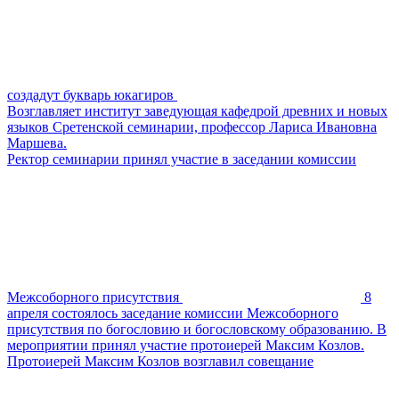
создадут букварь юкагиров
Возглавляет институт заведующая кафедрой древних и новых
языков Сретенской семинарии, профессор Лариса Ивановна
Маршева.
Ректор семинарии принял участие в заседании комиссии
Межсоборного присутствия
8
апреля состоялось заседание комиссии Межсоборного
присутствия по богословию и богословскому образованию. В
мероприятии принял участие протоиерей Максим Козлов.
Протоиерей Максим Козлов возглавил совещание