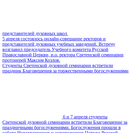
представителей духовных школ
5 апреля состоялось онлайн-совещание ректоров и
представителей духовных учебных заведений. Встречу
возглавил председатель Учебного комитета Русской
Православной Церкви, и.о. ректора Сретенской семинарии
протоиерей Максим Козлов.
Студенты Сретенской духовной семинарии встретили
праздник Благовещения за торжественными богослужениями
6 и 7 апреля студенты
Сретенской духовной семинарии встретили Благовещение за
праздничными богослужениями. Богослужения прошли в
соборе Но­во­му­че­ни­ков и ис­по­вед­ни­ков Церк­ви Рус­ской.