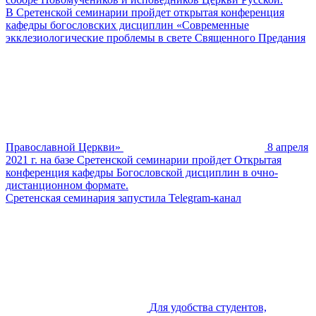
В Сретенской семинарии пройдет открытая конференция
кафедры богословских дисциплин «Современные
экклезиологические проблемы в свете Священного Предания
Православной Церкви»
8 апреля
2021 г. на базе Сретенской семинарии пройдет Открытая
конференция кафедры Богословской дисциплин в очно-
дистанционном формате.
Сретенская семинария запустила Telegram-канал
Для удобства студентов,