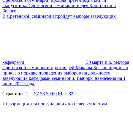
Сретенской семинарии прошла презентация книги
выпускника Сретенской семинарии иерея Константина
Белого.
В Сретенской семинарии пройдут выборы заведующих
кафедрами
30 марта и.о. ректора
Сретенской семинарии протоиерей Максим Козлов подписал
приказ о порядке проведения выборов на должности
заведующих кафедрами семинарии. Выборы назначены на 1
июня 2021 года.
Страницы:
1
...
57
58
59
60
61
...
82
Информация для поступающих по целевым квотам