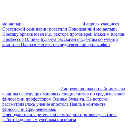
монастырь
4 апреля учащиеся
Сретенской семинарии посетили Новодевичий монастырь.
Поездку организовал и.о. ректора протоиерей Максим Козлов.
Профессор Оливье Бульнуа рассказал студентам об учении
апостола Павла в контексте средневековой философии
2 апреля прошла онлайн-встреча
с одним из ведущих мировых специалистов по средневековой
философии профессором Оливье Бульнуа. На встрече
рассматривалось учение апостола Павла в контексте
философии Средневековья.
Преподаватели Сретенской семинарии приняли участие в
работе над новым учебным пособием