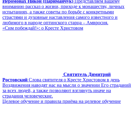
Иеромонах Никон (Париманчук)
Представляем вашему
вниманию рассказ о жизни, приходе к монашеству, личных
испытаниях, а также советы по борьбе с конкретными
страстями и духовные наставления самого известного и
любимого в народе оптинского старца – Амвросия.
«Сим побеждай!»: о Кресте Христовом
Святитель Димитрий
Ростовский
Слова святителя о Кресте Христовом в день
Воздвижения наводят нас на мысли о значении Его страданий
за всех людей, а также позволяют взглянуть иначе на
страдания человеческие.
Целевое обучение и правила приёма на целевое обучение