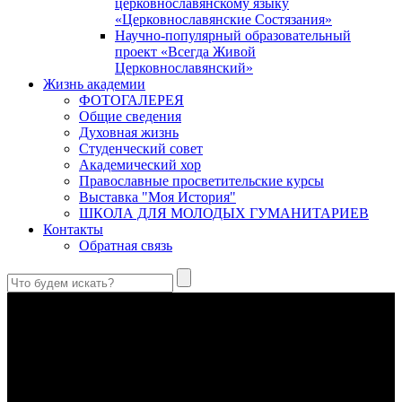
церковнославянскому языку
«Церковнославянские Состязания»
Научно-популярный образовательный
проект «Всегда Живой
Церковнославянский»
Жизнь академии
ФОТОГАЛЕРЕЯ
Общие сведения
Духовная жизнь
Студенческий совет
Академический хор
Православные просветительские курсы
Выставка "Моя История"
ШКОЛА ДЛЯ МОЛОДЫХ ГУМАНИТАРИЕВ
Контакты
Обратная связь
Святые страстотерпцы Борис и Глеб: к истории канонизации
и написания житий
Первыми русскими святыми, прославленными Церковью,
стали благоверные князья Борис и Глеб.
Праведный Феодор Ушаков: «Смерть предпочитаю я
бесчестному служению»
В Федоре Ушакове гармонично соединились железная