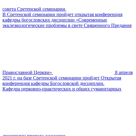
совета Сретенской семинарии
В Сретенской семинарии пройдет открытая конференция
кафедры богословских дисциплин «Современные
экклезиологические проблемы в свете Священного Предания
Православной Церкви»
8 апреля
2021 г. на базе Сретенской семинарии пройдет Открытая
конференция кафедры Богословской дисциплин.
Кафедра церковно-практических и общих гуманитарных
дисциплин провела заседание