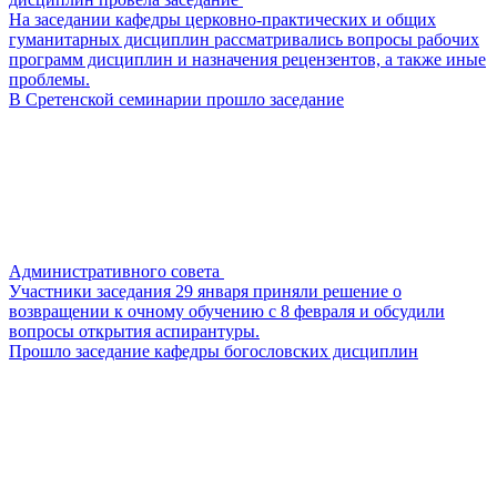
На заседании кафедры церковно-практических и общих
гуманитарных дисциплин рассматривались вопросы рабочих
программ дисциплин и назначения рецензентов, а также иные
проблемы.
В Сретенской семинарии прошло заседание
Административного совета
Участники заседания 29 января приняли решение о
возвращении к очному обучению с 8 февраля и обсудили
вопросы открытия аспирантуры.
Прошло заседание кафедры богословских дисциплин