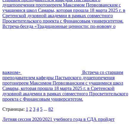
душепопечения протоиереем Максимом Первозванским с
учащимися школ Самары, которая прошла 18 марта 2025 г. в
Сретенской духовной академии в рамках совместного
Просветительского проекта с Финансовым университетом.
Встреча-беседа «Традиционные ценности: по-новому о
важном»
Встреча со старшим
преподавателем кафедры Пастырского душепопечения
протоиереем Максимом Первозванским с учащимися школ
Самары, которая прошла 18 марта 2025 г. в Сретенской
духовной академии в рамках совместного Просветительского
проекта с Финансовым университетом.
Страницы:
1
2
3
4
5
...
82
Летняя сессия 2020/2021 учебного года в СДА пройдет