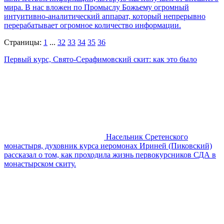
мира. В нас вложен по Промыслу Божьему огромный
интуитивно-аналитический аппарат, который непрерывно
перерабатывает огромное количество информации.
Страницы:
1
...
32
33
34
35
36
Первый курс, Свято-Серафимовский скит: как это было
Насельник Сретенского
монастыря, духовник курса иеромонах Ириней (Пиковский)
рассказал о том, как проходила жизнь первокурсников СДА в
монастырском скиту.