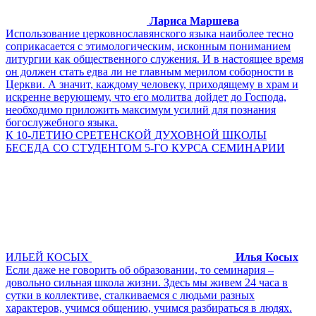
Лариса Маршева
Использование церковнославянского языка наиболее тесно
соприкасается с этимологическим, исконным пониманием
литургии как общественного служения. И в настоящее время
он должен стать едва ли не главным мерилом соборности в
Церкви. А значит, каждому человеку, приходящему в храм и
искренне верующему, что его молитва дойдет до Господа,
необходимо приложить максимум усилий для познания
богослужебного языка.
К 10-ЛЕТИЮ СРЕТЕНСКОЙ ДУХОВНОЙ ШКОЛЫ
БЕСЕДА СО СТУДЕНТОМ 5-ГО КУРСА СЕМИНАРИИ
ИЛЬЕЙ КОСЫХ
Илья Косых
Если даже не говорить об образовании, то семинария –
довольно сильная школа жизни. Здесь мы живем 24 часа в
сутки в коллективе, сталкиваемся с людьми разных
характеров, учимся общению, учимся разбираться в людях.