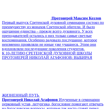
Протоиерей Максим Козлов
Первый выпуск Сретенской духовной семинарии состоял по
преимуществу из монахов Сретенской обители. И было
ощущение единства – прежде всего духовного. У всех
преподавателей остались о них только самые светлые
воспоминания. Особенно радовало послушание, которое
неизменно проявляли не юные уже учащиеся. Этим они
вдохновляли последующие поколения студентов.
К 10-ЛЕТИЮ СРЕТЕНСКОЙ ДУХОВНОЙ ШКОЛЫ
ПРОТОИЕРЕЙ НИКОЛАЙ АГАФОНОВ: ВЫБИРАЯ
ЖИЗНЕННЫЙ ПУТЬ
Протоиерей Николай Агафонов
Изученные в семинарии
церковный устав, литургика, богословие помогают отвечать
на богословские вопросы, которые так часто ставят перед