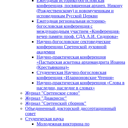
Ежегодная историко-богословская
конференция, посвященная архиеп. Никону
(Рождественскому) и новомученикам и
исповедникам Русской Церкви
Ежегодная региональная историко-
богословская конференция с
международным участием «Конференция-
вечер памяти проф. СДА А.И. Сидорова»
Научно-богословские сектоведческие
конференции Сретенской духовной
академии
Научно-практическая конференция
«Пастырская аскетика архимандрита Иоанна
(Крестьянкина)»
Студенческая Научно-богословская
конференция «Иларионовские Чтения»
Научно-практическая конференция «Cлова в
наследии, наследие в словах»
Журнал "Сретенское слово"
Журнал "Диакрисис"
Журнал "Сретенский сборник"
Объединенный докторский диссертационный
совет
Студенческая наука
Молодежная викторина по