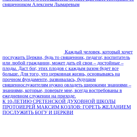
священником Алексием Лымаревым
Каждый человек, который хочет
послужить Церкви, будь то священник, педагог, воспитатель
или любой гражданин, может дать ей свои – достойные –
плоды. Даст бог, этих плодов с каждым разом будет все
больше. Для того, что церковная жизнь, основываясь на
прочном фундаменте, развивалась, будущим
священнослужителям нужно овладеть широкими знаниями –
знаниями, которые, поверьте мне, всегда востребованы в
ежедневном служении на приходе.
К 10-ЛЕТИЮ СРЕТЕНСКОЙ ДУХОВНОЙ ШКОЛЫ
ПРОТОИЕРЕЙ МАКСИМ КОЗЛОВ: ГОРЕТЬ ЖЕЛАНИЕМ
ПОСЛУЖИТЬ БОГУ И ЦЕРКВИ