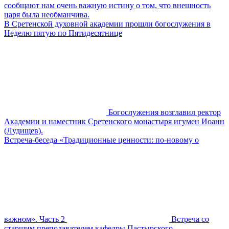
сообщают нам очень важную истину о том, что внешность
царя была необманчива.
В Сретенской духовной академии прошли богослужения в
Неделю пятую по Пятидесятнице
Богослужения возглавил ректор
Академии и наместник Сретенского монастыря игумен Иоанн
(Лудищев).
Встреча-беседа «Традиционные ценности: по-новому о
важном». Часть 2
Встреча со
старшим преподавателем кафедры Пастырского