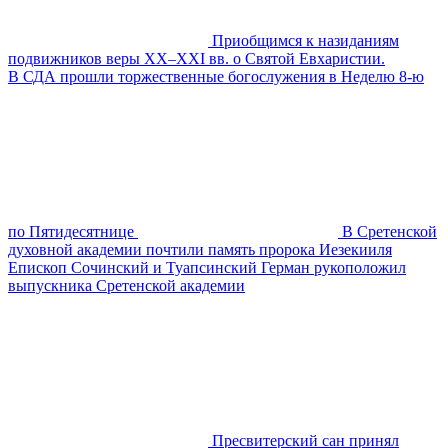
Приобщимся к назиданиям
подвижников веры XX–XXI вв. о Святой Евхаристии.
В СДА прошли торжественные богослужения в Неделю 8-ю
по Пятидесятнице
В Сретенской
духовной академии почтили память пророка Иезекииля
Епископ Сочинский и Туапсинский Герман рукоположил
выпускника Сретенской академии
Пресвитерский сан принял