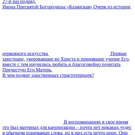
27-й раз подряд.
Икона Пресвятой Богородицы «Казанская» Очерк из истории
церковного искусства
Первые
христиане, уверовавшие во Христа и принявшие учение Его,
вместе с тем научились любить и благоговейно почитать
Пречистую Его Матерь.
В чем подвиг царственных страстотерпцев?
В воспоминаниях в свое время
это был материал для канонизации – почти нет никаких чудес
в обычном понимании слова, но в них есть нечто иное. Они