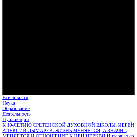
дисциплина корабельного командира, гениальный
стратегический дар флотоводца, жертвенное милосердие
благотворителя и кротость истинного молитвенника.
Этимология имени Исидора Севильского и передача греко-
римской культуры в вестготской Испании. Часть 1
Анализ наиболее известного произведения епископа Севильи
раскрывает как оценку и использование классической
римской культуры в зарождающемся «варварском»
королевстве, так и представления о мире и обществе того
времени.
Пророк Иезекииль: три важных урока от святого
Пророк Иезекииль жил задолго до Рождества Христова, но
уже тогда говорил с Богом на языке Нового Завета и имел
откровения о судьбах человечества.
Предназначение человека в отношении к окружающему миру
Человек, в определенном смысле, является формирующим
принципом всего земного бытия.
Все новости
Наука
Образование
Деятельность
Публикации
К 10-ЛЕТИЮ СРЕТЕНСКОЙ ДУХОВНОЙ ШКОЛЫ. ИЕРЕЙ
АЛЕКСИЙ ЛЫМАРЕВ: ЖИЗНЬ МЕНЯЕТСЯ, А ЗНАЧИТ,
МЕНЯЕТСЯ И ОТНОШЕНИЕ К НЕЙ ЦЕРКВИ Интервью со