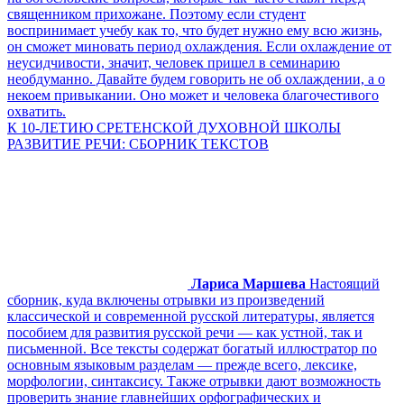
священником прихожане. Поэтому если студент
воспринимает учебу как то, что будет нужно ему всю жизнь,
он сможет миновать период охлаждения. Если охлаждение от
неусидчивости, значит, человек пришел в семинарию
необдуманно. Давайте будем говорить не об охлаждении, а о
некоем привыкании. Оно может и человека благочестивого
охватить.
К 10-ЛЕТИЮ СРЕТЕНСКОЙ ДУХОВНОЙ ШКОЛЫ
РАЗВИТИЕ РЕЧИ: СБОРНИК ТЕКСТОВ
Лариса Маршева
Настоящий
сборник, куда включены отрывки из произведений
классической и современной русской литературы, является
пособием для развития русской речи — как устной, так и
письменной. Все тексты содержат богатый иллюстратор по
основным языковым разделам — прежде всего, лексике,
морфологии, синтаксису. Также отрывки дают возможность
проверить знание главнейших орфографических и