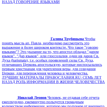
НАЗАД ГОВОРЕНИЕ ЯЗЫКАМИ
Галина Трубицына
Чтобы
понять мысль ап. Павла, необходимо рассмотреть это
выражение в более широком контексте. Что такое "говорю
языками"? Это указание на то, что апостол обладал "даром
языков". "Дар языков", или глоссолалия, один ив даров Св.
Духа (harismata), т.е. особых проявлений силы Св. Духа,
отличавших Церковь апостольскую, которые ниспосылались
первым христианам для укрепления веры, для созидания
Церкви, для перерождения человека и человечества.
ЛУЧШИЕ МАТЕРИАЛЫ ПРАВОСЛАВИЯ.RU: СЕМЬ ЛЕТ
НАЗАД РОЛЬ ИНФОРМАЦИИ В ЖИЗНИ ЧЕЛОВЕЧЕСТВА
Николай Леонов
Человек, не отдавая себе отчета
ежесекундно, ежеминутно пользуется громадным
количеством информации, которую мы получаем от внешнего