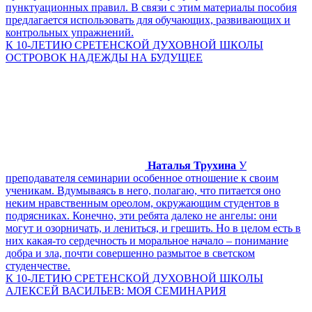
пунктуационных правил. В связи с этим материалы пособия
предлагается использовать для обучающих, развивающих и
контрольных упражнений.
К 10-ЛЕТИЮ СРЕТЕНСКОЙ ДУХОВНОЙ ШКОЛЫ
ОСТРОВОК НАДЕЖДЫ НА БУДУЩЕЕ
Наталья Трухина
У
преподавателя семинарии особенное отношение к своим
ученикам. Вдумываясь в него, полагаю, что питается оно
неким нравственным ореолом, окружающим студентов в
подрясниках. Конечно, эти ребята далеко не ангелы: они
могут и озорничать, и лениться, и грешить. Но в целом есть в
них какая-то сердечность и моральное начало – понимание
добра и зла, почти совершенно размытое в светском
студенчестве.
К 10-ЛЕТИЮ СРЕТЕНСКОЙ ДУХОВНОЙ ШКОЛЫ
АЛЕКСЕЙ ВАСИЛЬЕВ: МОЯ СЕМИНАРИЯ