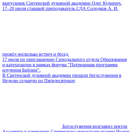
выпускник Сретенской духовной академии Олег Кулинич.
17–20 июля старший преподаватель СДА Солодков А. И.
провёл несколько встреч и бесед
17 июля по приглашению Синодального отдела Образования
и катехизации в рамках форума "Патриаршая программа
изучения Библии".
В Сретенской духовной академии прошли богослужения в
Неделю седьмую по Пятидесятнице
Богослужения возглавил ректор
Академии и наместник Сретенского монастыря игумен Иоанн