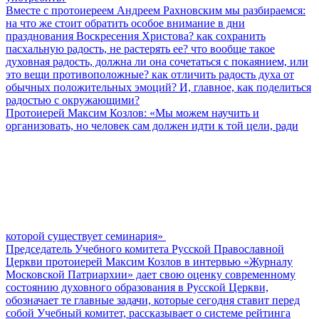
Вместе с протоиереем Андреем Рахновским мы разбираемся:
на что же стоит обратить особое внимание в дни
празднования Воскресения Христова? как сохранить
пасхальную радость, не растерять ее? что вообще такое
духовная радость, должна ли она сочетаться с покаянием, или
это вещи противоположные? как отличить радость духа от
обычных положительных эмоций? И, главное, как поделиться
радостью с окружающими?
Протоиерей Максим Козлов: «Мы можем научить и
организовать, но человек сам должен идти к той цели, ради
которой существует семинария»
Председатель Учебного комитета Русской Православной
Церкви протоиерей Максим Козлов в интервью «Журналу
Московской Патриархии» дает свою оценку современному
состоянию духовного образования в Русской Церкви,
обозначает те главные задачи, которые сегодня ставит перед
собой Учебный комитет, рассказывает о системе рейтинга