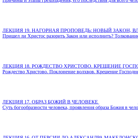
Причины и этапы грехопадения, его последствия для всего чел
ЛЕКЦИЯ 19. НАГОРНАЯ ПРОПОВЕДЬ: НОВЫЙ ЗАКОН, 
Пришел ли Христос разорить Закон или исполнить? Толкование
ЛЕКЦИЯ 18. РОЖДЕСТВО ХРИСТОВО. КРЕЩЕНИЕ ГОСП
Рождество Христово. Поклонение волхвов. Крещение Господне
ЛЕКЦИЯ 17. ОБРАЗ БОЖИЙ В ЧЕЛОВЕКЕ
Суть богообразности человека, проявления образа Божия в чело
ЛЕКЦИЯ 16. ОТ ПЕРСИИ ДО АЛЕКСАНДРА МАКЕДОНСК