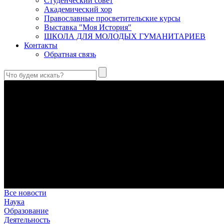
Студенческий совет
Академический хор
Православные просветительские курсы
Выставка "Моя История"
ШКОЛА ДЛЯ МОЛОДЫХ ГУМАНИТАРИЕВ
Контакты
Обратная связь
Святые страстотерпцы Борис и Глеб: к истории канонизации и
Первыми русскими святыми, прославленными Церковью, стали 
Праведный Феодор Ушаков: «Смерть предпочитаю я бесчестн
В Федоре Ушакове гармонично соединились железная дисциплин
истинного молитвенника.
Этимология имени Исидора Севильского и передача греко-римс
Анализ наиболее известного произведения епископа Севильи р
представления о мире и обществе того времени.
Пророк Иезекииль: три важных урока от святого
Пророк Иезекииль жил задолго до Рождества Христова, но уже т
Предназначение человека в отношении к окружающему миру
Человек, в определенном смысле, является формирующим прин
Все новости
Наука
Образование
Деятельность