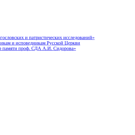
гословских и патристических исследований»
никам и исповедникам Русской Церкви
р памяти проф. СДА А.И. Сидорова»