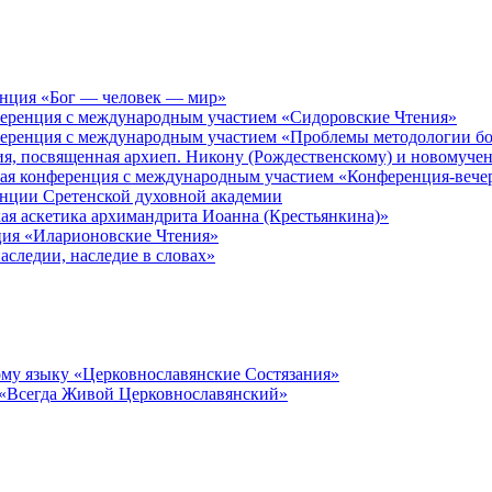
енция «Бог — человек — мир»
ференция с международным участием «Сидоровские Чтения»
ференция с международным участием «Проблемы методологии бо
ия, посвященная архиеп. Никону (Рождественскому) и новомуче
кая конференция с международным участием «Конференция-вече
енции Сретенской духовной академии
ая аскетика архимандрита Иоанна (Крестьянкина)»
ция «Иларионовские Чтения»
аследии, наследие в словах»
му языку «Церковнославянские Состязания»
 «Всегда Живой Церковнославянский»