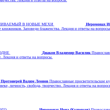
овечества. Лекция и ответы на вопросы.
ВЛИВАЕМЫЙ В НОВЫЕ МЕХИ
Иеромонах И
 книжников. Заповеди блаженства. Лекция и ответы на вопросы
ОДНЕ
Диакон Владимир Василик
Православ
. Лекция и ответы на вопросы.
Протоиерей Вадим Леонов
Православные просветительские к
веке, личность, свобода, творчество. Лекция и ответы на вопрос
ОГО
Иеромонах Иона (Кудряков)
Православн