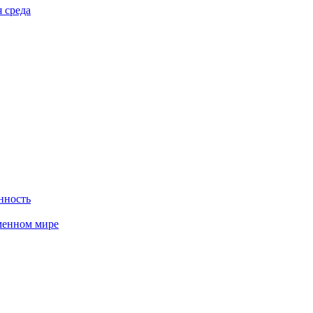
 среда
нность
менном мире