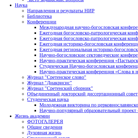
Наука
Направления и результаты НИР
Библиотека
Конференции
Международная научно-богословская конфер
Ежегодная богословско-патрологическая кон
Ежегодная богословско-патрологическая кон
Ежегодная историко-богословская конференц
Ежегодная региональная историко-богословс
Научно-богословские сектоведческие конфер
Научно-практическая конференция «Пастырск
Студенческая Научно-богословская конферен
Научно-практическая конференция «Cлова в н
Журнал "Сретенское слово"
Журнал "Диакрисис"
Журнал "Сретенский сборник"
Объединенный докторский диссертационный совет
Студенческая наука
Молодежная викторина по церковнославянско
Научно-популярный образовательный проект
Жизнь академии
ФОТОГАЛЕРЕЯ
Общие сведения
Духовная жизнь