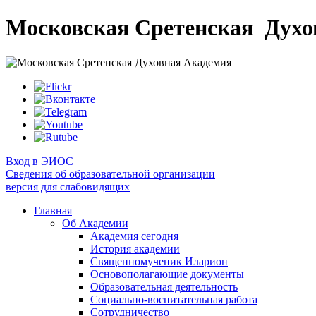
Московская Сретенская
Духо
Вход в ЭИОС
Сведения об образовательной организации
версия для слабовидящих
Главная
Об Академии
Академия сегодня
История академии
Священномученик Иларион
Основополагающие документы
Образовательная деятельность
Социально-воспитательная работа
Сотрудничество