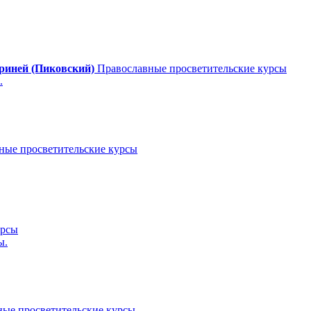
риней (Пиковский)
Православные просветительские курсы
.
ные просветительские курсы
урсы
ы.
ые просветительские курсы