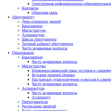
Электронная информационно-образовательная
Контакты
Обратная связь
Абитуриенту
День открытых дверей
Бакалавриат
Магистратура
Аспирантура
Школа Абитуриента
Личный кабинет абитуриента
Часто задаваемые вопросы
Образование
Бакалавриат
Часто задаваемые вопросы
Магистратура
Церковнославянский язык: история и совреме
История древней Церкви
Пастырское душепопечение и миссия в совре
Часто задаваемые вопросы
Аспирантура
Часто задаваемые вопросы
Аспиранту
Преподаватели
Расписание занятий
Часто задаваемые вопросы