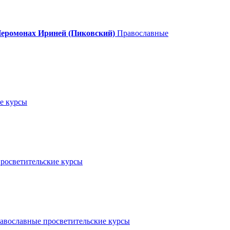
еромонах Ириней (Пиковский)
Православные
е курсы
росветительские курсы
авославные просветительские курсы