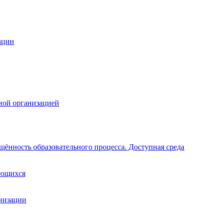
ации
ной организацией
щённость образовательного процесса. Доступная среда
ающихся
анизации