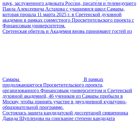
наук, заслуженного адвоката России, писателя и телеведущего
Павла Алексеевича Астахова с учащимися школ Самары,
которая прошла 11 марта 2025 г. в Сретенской духовной
академии в рамках совместного Просветительского проекта с
Финансовым университетом.
Сретенская обитель и Академия вновь принимают гостей из
Самары
В рамках
продолжающегося Просветительского проекта,
организованного Финансовым университетом и Сретенской
духовной академией, 46 учеников из Самары прибыли в
Москву, чтобы принять участие в двухдневной культурно-
образовательной программе.
Состоялась защита кандидатской диссертаций священника
Давида Шуплецова на соискание степени кандидата