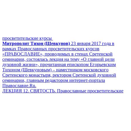
просветительские курсы
Митрополит Тихон (Шевкунов)
23 января 2017 года в
рамках Православных просветительских курсов
«ПРАВОСЛАВИЕ», проводимых в стенах Сретенской
семинарии, состоялась лекция на тему «О главной цели
духовной жизни», прочитанная епископом Егорьевским
Тихоном (Шевкуновым) – наместником московского
Сретенского монастыря, ректором Сретенской духовной
семинарии, главным редактором интернет-портала
Православие.Ru.
ЛЕКЦИЯ 12. СВЯТОСТЬ. Православные просветительские