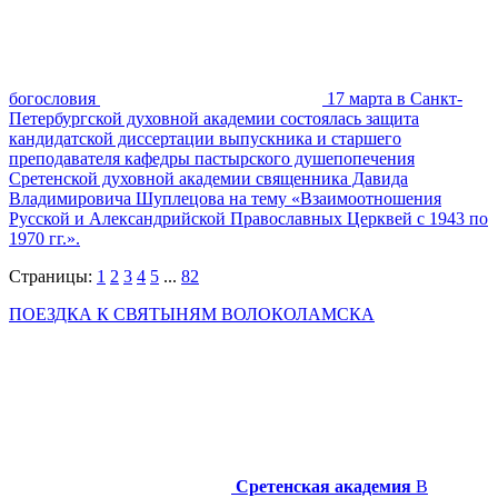
богословия
17 марта в Санкт-
Петербургской духовной академии состоялась защита
кандидатской диссертации выпускника и старшего
преподавателя кафедры пастырского душепопечения
Сретенской духовной академии священника Давида
Владимировича Шуплецова на тему «Взаимоотношения
Русской и Александрийской Православных Церквей с 1943 по
1970 гг.».
Страницы:
1
2
3
4
5
...
82
ПОЕЗДКА К СВЯТЫНЯМ ВОЛОКОЛАМСКА
Сретенская академия
В