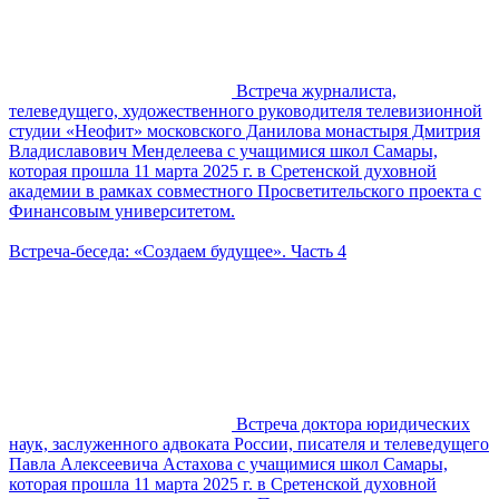
Встреча журналиста,
телеведущего, художественного руководителя телевизионной
студии «Неофит» московского Данилова монастыря Дмитрия
Владиславович Менделеева с учащимися школ Самары,
которая прошла 11 марта 2025 г. в Сретенской духовной
академии в рамках совместного Просветительского проекта с
Финансовым университетом.
Встреча-беседа: «Создаем будущее». Часть 4
Встреча доктора юридических
наук, заслуженного адвоката России, писателя и телеведущего
Павла Алексеевича Астахова с учащимися школ Самары,
которая прошла 11 марта 2025 г. в Сретенской духовной