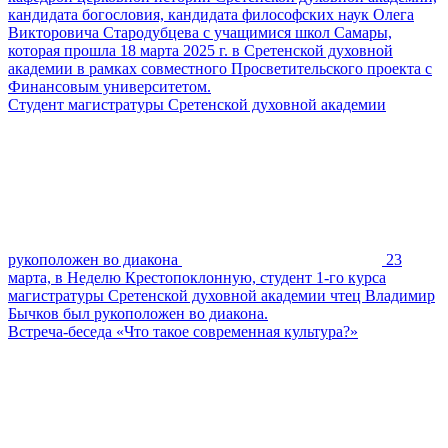
кандидата богословия, кандидата философских наук Олега
Викторовича Стародубцева с учащимися школ Самары,
которая прошла 18 марта 2025 г. в Сретенской духовной
академии в рамках совместного Просветительского проекта с
Финансовым университетом.
Студент магистратуры Сретенской духовной академии
рукоположен во диакона
23
марта, в Неделю Крестопоклонную, студент 1-го курса
магистратуры Сретенской духовной академии чтец Владимир
Бычков был рукоположен во диакона.
Встреча-беседа «Что такое современная культура?»