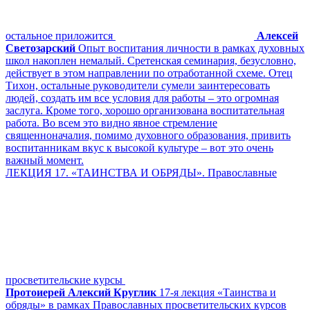
остальное приложится
Алексей
Светозарский
Опыт воспитания личности в рамках духовных
школ накоплен немалый. Сретенская семинария, безусловно,
действует в этом направлении по отработанной схеме. Отец
Тихон, остальные руководители сумели заинтересовать
людей, создать им все условия для работы – это огромная
заслуга. Кроме того, хорошо организована воспитательная
работа. Во всем это видно явное стремление
священноначалия, помимо духовного образования, привить
воспитанникам вкус к высокой культуре – вот это очень
важный момент.
ЛЕКЦИЯ 17. «ТАИНСТВА И ОБРЯДЫ». Православные
просветительские курсы
Протоиерей Алексий Круглик
17-я лекция «Таинства и
обряды» в рамках Православных просветительских курсов