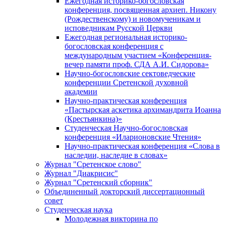
Ежегодная историко-богословская
конференция, посвященная архиеп. Никону
(Рождественскому) и новомученикам и
исповедникам Русской Церкви
Ежегодная региональная историко-
богословская конференция с
международным участием «Конференция-
вечер памяти проф. СДА А.И. Сидорова»
Научно-богословские сектоведческие
конференции Сретенской духовной
академии
Научно-практическая конференция
«Пастырская аскетика архимандрита Иоанна
(Крестьянкина)»
Студенческая Научно-богословская
конференция «Иларионовские Чтения»
Научно-практическая конференция «Cлова в
наследии, наследие в словах»
Журнал "Сретенское слово"
Журнал "Диакрисис"
Журнал "Сретенский сборник"
Объединенный докторский диссертационный
совет
Студенческая наука
Молодежная викторина по