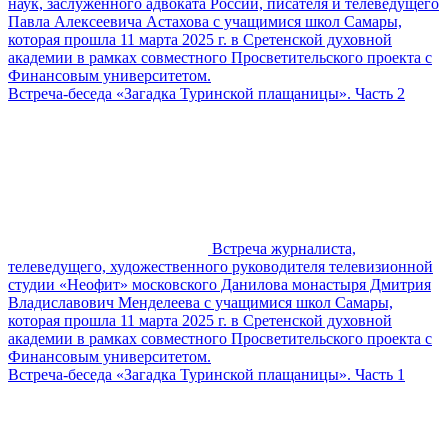
наук, заслуженного адвоката России, писателя и телеведущего
Павла Алексеевича Астахова с учащимися школ Самары,
которая прошла 11 марта 2025 г. в Сретенской духовной
академии в рамках совместного Просветительского проекта с
Финансовым университетом.
Встреча-беседа «Загадка Туринской плащаницы». Часть 2
Встреча журналиста,
телеведущего, художественного руководителя телевизионной
студии «Неофит» московского Данилова монастыря Дмитрия
Владиславович Менделеева с учащимися школ Самары,
которая прошла 11 марта 2025 г. в Сретенской духовной
академии в рамках совместного Просветительского проекта с
Финансовым университетом.
Встреча-беседа «Загадка Туринской плащаницы». Часть 1