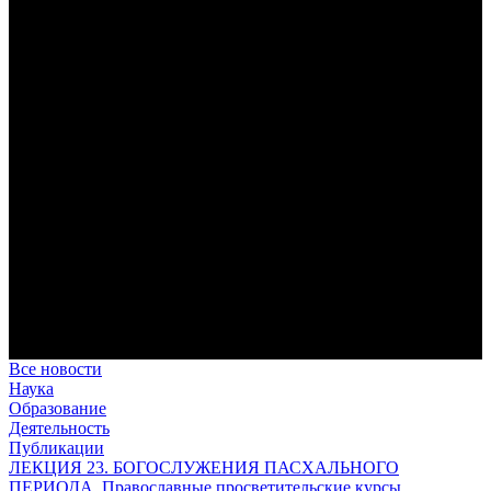
Преодоление «пяти разделений»
В осуществлении человеком своего предназначения прп.
Максим Исповедник выделял пять принципиальных этапов,
обусловленных состоянием тварного мира.
Антропология свт. Феофана Затворника как альтернатива
проектам виртуального человека. Часть 1
Стратегия человека исихастского в статье впервые
представлена на текстах свт. Феофана как альтернатива
человеку виртуальному.
Первый воскресный эксапостиларий: Богословско-
филологический комментарий
Первый воскресный эксапостиларий, входящий в цикл
Октоиха, традиционно приписывается византийскому
императору Константину VII Багрянородному (X в.)
Святые страстотерпцы Борис и Глеб: к истории канонизации
и написания житий
Первыми русскими святыми, прославленными Церковью,
стали благоверные князья Борис и Глеб.
Все новости
Наука
Образование
Деятельность
Публикации
ЛЕКЦИЯ 23. БОГОСЛУЖЕНИЯ ПАСХАЛЬНОГО
ПЕРИОДА. Православные просветительские курсы