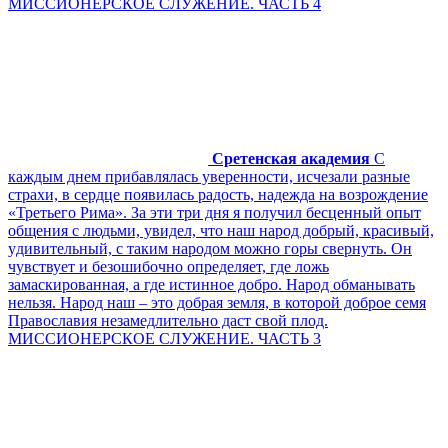
МИССИОНЕРСКОЕ СЛУЖЕНИЕ. ЧАСТЬ 4
Сретенская академия
С
каждым днем прибавлялась уверенности, исчезали разные
страхи, в сердце появилась радость, надежда на возрождение
«Третьего Рима». За эти три дня я получил бесценный опыт
общения с людьми, увидел, что наш народ добрый, красивый,
удивительный, с таким народом можно горы свернуть. Он
чувствует и безошибочно определяет, где ложь
замаскированная, а где истинное добро. Народ обманывать
нельзя. Народ наш – это добрая земля, в которой доброе семя
Православия незамедлительно даст свой плод.
МИССИОНЕРСКОЕ СЛУЖЕНИЕ. ЧАСТЬ 3