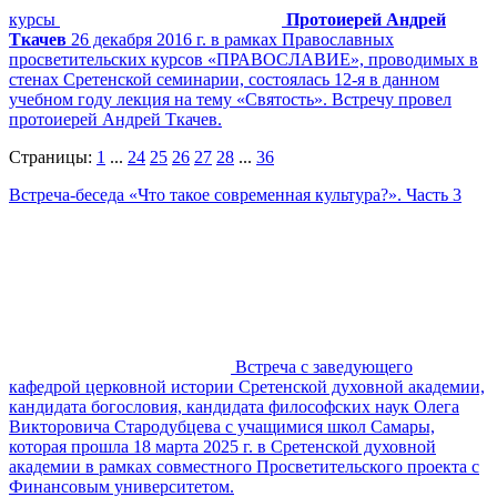
курсы
Протоиерей Андрей
Ткачев
26 декабря 2016 г. в рамках Православных
просветительских курсов «ПРАВОСЛАВИЕ», проводимых в
стенах Сретенской семинарии, состоялась 12-я в данном
учебном году лекция на тему «Святость». Встречу провел
протоиерей Андрей Ткачев.
Страницы:
1
...
24
25
26
27
28
...
36
Встреча-беседа «Что такое современная культура?». Часть 3
Встреча с заведующего
кафедрой церковной истории Сретенской духовной академии,
кандидата богословия, кандидата философских наук Олега
Викторовича Стародубцева с учащимися школ Самары,
которая прошла 18 марта 2025 г. в Сретенской духовной
академии в рамках совместного Просветительского проекта с
Финансовым университетом.