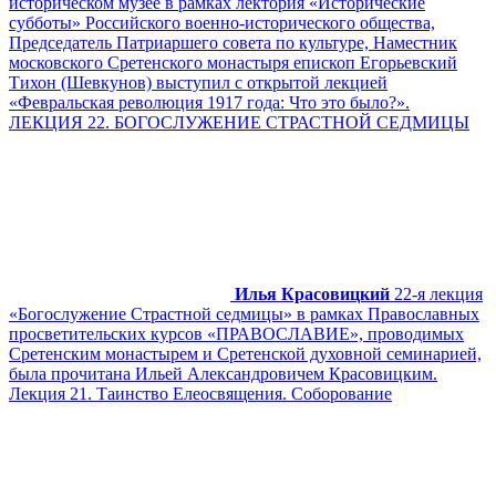
историческом музее в рамках лектория «Исторические
субботы» Российского военно-исторического общества,
Председатель Патриаршего совета по культуре, Наместник
московского Сретенского монастыря епископ Егорьевский
Тихон (Шевкунов) выступил с открытой лекцией
«Февральская революция 1917 года: Что это было?».
ЛЕКЦИЯ 22. БОГОСЛУЖЕНИЕ СТРАСТНОЙ СЕДМИЦЫ
Илья Красовицкий
22-я лекция
«Богослужение Страстной седмицы» в рамках Православных
просветительских курсов «ПРАВОСЛАВИЕ», проводимых
Сретенским монастырем и Сретенской духовной семинарией,
была прочитана Ильей Александровичем Красовицким.
Лекция 21. Таинство Елеосвящения. Соборование