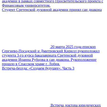
академии в рамках совместного Просветительского проекта с
Финансовым университетом.
Студент Сретенской духовной академии принял сан диакона
20 марта 2025 года епископ
Сергиево-Посадский и Дмитровский Кирилл рукоположил
студента 3-го курса бакалавриата Сретенской духовной
академии Иоанна Рубцова в сан диакона. Рукоположение
прошло в Спасском храме г. Лобня.
Встреча-беседа: «Создаем будущее». Часть 3
Встреча доктора юридических