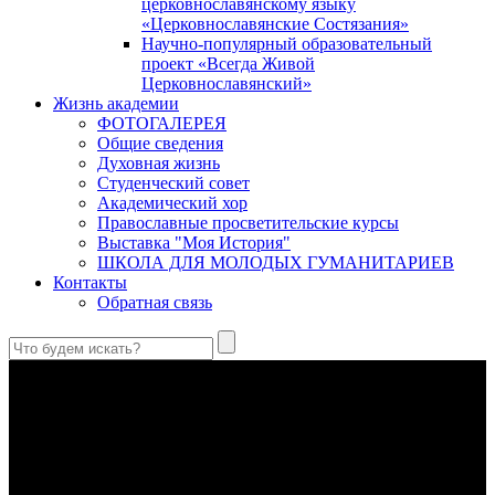
церковнославянскому языку
«Церковнославянские Состязания»
Научно-популярный образовательный
проект «Всегда Живой
Церковнославянский»
Жизнь академии
ФОТОГАЛЕРЕЯ
Общие сведения
Духовная жизнь
Студенческий совет
Академический хор
Православные просветительские курсы
Выставка "Моя История"
ШКОЛА ДЛЯ МОЛОДЫХ ГУМАНИТАРИЕВ
Контакты
Обратная связь
В Сретенской духовной академии совершили богослужения в
Неделю 10-ю по Пятидесятнице, день памяти великомученика
и целителя Пантелеимона
Святой великомученик и целитель Пантелеимон – один из
самых почитаемых святых в Православной Церкви, к
которому верующие обращаются с молитвами об исцелении
душевных и телесных недугов.