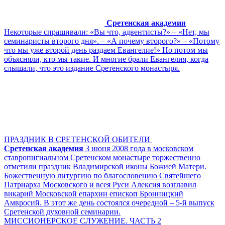
Сретенская академия
Некоторые спрашивали: «Вы что, адвентисты?» – «Нет, мы
семинаристы второго дня». – «А почему второго?» – «Потому
что мы уже второй день раздаем Евангелие!» Но потом мы
объясняли, кто мы такие. И многие брали Евангелия, когда
слышали, что это издание Сретенского монастыря.
ПРАЗДНИК В СРЕТЕНСКОЙ ОБИТЕЛИ
Сретенская академия
3 июня 2008 года в московском
ставропигиальном Сретенском монастыре торжественно
отметили праздник Владимирской иконы Божией Матери.
Божественную литургию по благословению Святейшего
Патриарха Московского и всея Руси Алексия возглавил
викарий Московской епархии епископ Бронницкий
Амвросий. В этот же день состоялся очередной – 5-й выпуск
Сретенской духовной семинарии.
МИССИОНЕРСКОЕ СЛУЖЕНИЕ. ЧАСТЬ 2