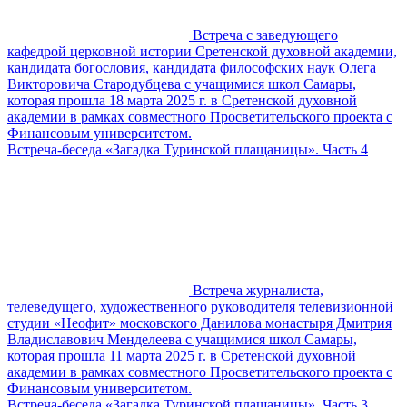
Встреча с заведующего
кафедрой церковной истории Сретенской духовной академии,
кандидата богословия, кандидата философских наук Олега
Викторовича Стародубцева с учащимися школ Самары,
которая прошла 18 марта 2025 г. в Сретенской духовной
академии в рамках совместного Просветительского проекта с
Финансовым университетом.
Встреча-беседа «Загадка Туринской плащаницы». Часть 4
Встреча журналиста,
телеведущего, художественного руководителя телевизионной
студии «Неофит» московского Данилова монастыря Дмитрия
Владиславович Менделеева с учащимися школ Самары,
которая прошла 11 марта 2025 г. в Сретенской духовной
академии в рамках совместного Просветительского проекта с
Финансовым университетом.
Встреча-беседа «Загадка Туринской плащаницы». Часть 3