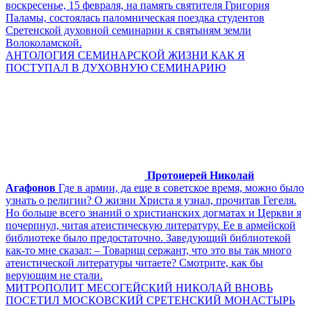
воскресенье, 15 февраля, на память святителя Григория
Паламы, состоялась паломническая поездка студентов
Сретенской духовной семинарии к святыням земли
Волоколамской.
АНТОЛОГИЯ СЕМИНАРСКОЙ ЖИЗНИ КАК Я
ПОСТУПАЛ В ДУХОВНУЮ СЕМИНАРИЮ
Протоиерей Николай
Агафонов
Где в армии, да еще в советское время, можно было
узнать о религии? О жизни Христа я узнал, прочитав Гегеля.
Но больше всего знаний о христианских догматах и Церкви я
почерпнул, читая атеистическую литературу. Ее в армейской
библиотеке было предостаточно. Заведующий библиотекой
как-то мне сказал: – Товарищ сержант, что это вы так много
атеистической литературы читаете? Смотрите, как бы
верующим не стали.
МИТРОПОЛИТ МЕСОГЕЙСКИЙ НИКОЛАЙ ВНОВЬ
ПОСЕТИЛ МОСКОВСКИЙ СРЕТЕНСКИЙ МОНАСТЫРЬ