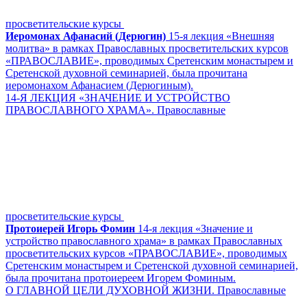
просветительские курсы
Иеромонах Афанасий (Дерюгин)
15-я лекция «Внешняя
молитва» в рамках Православных просветительских курсов
«ПРАВОСЛАВИЕ», проводимых Сретенским монастырем и
Сретенской духовной семинарией, была прочитана
иеромонахом Афанасием (Дерюгиным).
14-Я ЛЕКЦИЯ «ЗНАЧЕНИЕ И УСТРОЙСТВО
ПРАВОСЛАВНОГО ХРАМА». Православные
просветительские курсы
Протоиерей Игорь Фомин
14-я лекция «Значение и
устройство православного храма» в рамках Православных
просветительских курсов «ПРАВОСЛАВИЕ», проводимых
Сретенским монастырем и Сретенской духовной семинарией,
была прочитана протоиереем Игорем Фоминым.
О ГЛАВНОЙ ЦЕЛИ ДУХОВНОЙ ЖИЗНИ. Православные