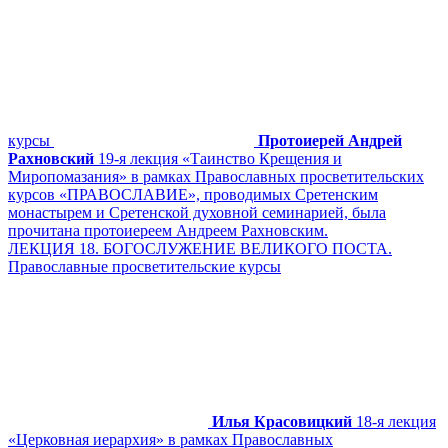
курсы
Протоиерей Андрей
Рахновский
19-я лекция «Таинство Крещения и
Миропомазания» в рамках Православных просветительских
курсов «ПРАВОСЛАВИЕ», проводимых Сретенским
монастырем и Сретенской духовной семинарией, была
прочитана протоиереем Андреем Рахновским.
ЛЕКЦИЯ 18. БОГОСЛУЖЕНИЕ ВЕЛИКОГО ПОСТА.
Православные просветительские курсы
Илья Красовицкий
18-я лекция
«Церковная иерархия» в рамках Православных