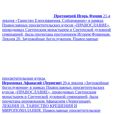
Протоиерей Игорь Фомин
21-я
лекция «Таинство Елеосвящения. Соборование» в рамках
Православных просветительских курсов «ПРАВОСЛАВИЕ»,
проводимых Сретенским монастырем и Сретенской духовной
семинарией, была прочитана протоиереем Игорем Фоминым.
Лекция 20. Заупокойные богослужения. Православные
просветительские курсы
Иеромонах Афанасий (Дерюгин)
20-я лекция «Заупокойные
богослужения» в рамках Православных просветительских
курсов «ПРАВОСЛАВИЕ», проводимых Сретенским
монастырем и Сретенской духовной семинарией, была
прочитана иеромонахом Афанасием (Дерюгиным).
ЛЕКЦИЯ 19. ТАИНСТВО КРЕЩЕНИЯ И
МИРОПОМАЗАНИЯ. Православные просветительские