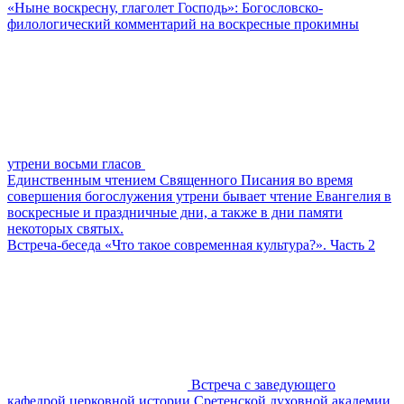
«Ныне воскресну, глаголет Господь»: Богословско-
филологический комментарий на воскресные прокимны
утрени восьми гласов
Единственным чтением Священного Писания во время
совершения богослужения утрени бывает чтение Евангелия в
воскресные и праздничные дни, а также в дни памяти
некоторых святых.
Встреча-беседа «Что такое современная культура?». Часть 2
Встреча с заведующего
кафедрой церковной истории Сретенской духовной академии,