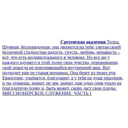
Сретенская академия
Толпа.
Шумная, беспорядочная, она движется на тебя, сметая своей
безличной стадностью радость, грусть, любовь, ненависть –
всё, что есть индивидуального в человеке. Но все же у
каждого идущего в этой толпе свои чувства, переживания,
свой никогда не повторяющийся внутренний мир. Вот
подходит еще не старая женщина. Она берет из твоих рук
Евангелие, улыбается, благодарит, а у тебя на душе праздник,
и ты думаешь: значит, не зря, значит, еще одно семя упало на
благодатную почву и, быть может, скоро даст свои плоды.
МИССИОНЕРСКОЕ СЛУЖЕНИЕ. ЧАСТЬ 1