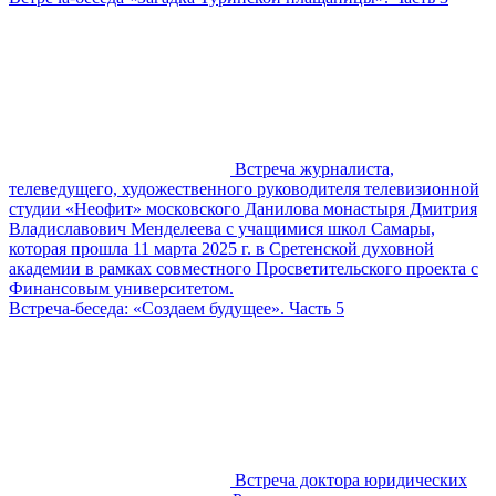
Встреча журналиста,
телеведущего, художественного руководителя телевизионной
студии «Неофит» московского Данилова монастыря Дмитрия
Владиславович Менделеева с учащимися школ Самары,
которая прошла 11 марта 2025 г. в Сретенской духовной
академии в рамках совместного Просветительского проекта с
Финансовым университетом.
Встреча-беседа: «Создаем будущее». Часть 5
Встреча доктора юридических