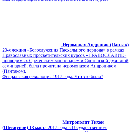
Иеромонах Андроник (Пантак)
23-я лекция «Богослужения Пасхального периода» в рамках
Православных просветительских курсов «ПРАВОСЛАВИЕ»,
проводимых Сретенским монастырем и Сретенской духовной
семинарией, была прочитана иеромонахом Андроником
(Пантаком).
Февральская революция 1917 года. Что это было?
Митрополит Тихон
(Шевкунов)
18 марта 2017 года в Государственном