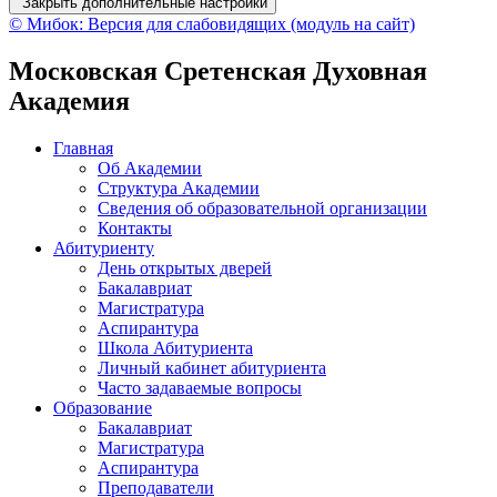
Закрыть дополнительные настройки
© Мибок: Версия для слабовидящих (модуль на сайт)
Московская Сретенская Духовная
Академия
Главная
Об Академии
Структура Академии
Сведения об образовательной организации
Контакты
Абитуриенту
День открытых дверей
Бакалавриат
Магистратура
Аспирантура
Школа Абитуриента
Личный кабинет абитуриента
Часто задаваемые вопросы
Образование
Бакалавриат
Магистратура
Аспирантура
Преподаватели