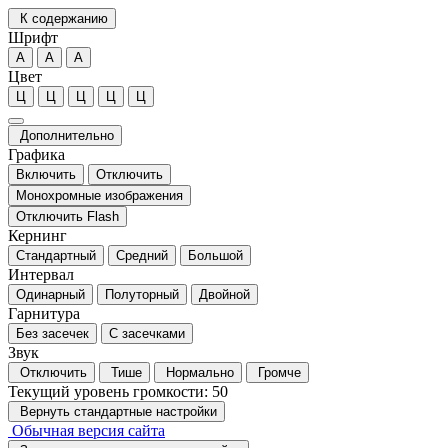
К содержанию
Шрифт
А
А
А
Цвет
Ц
Ц
Ц
Ц
Ц
Дополнительно
Графика
Включить
Отключить
Монохромные изображения
Отключить Flash
Кернинг
Стандартный
Средний
Большой
Интервал
Одинарный
Полуторный
Двойной
Гарнитура
Без засечек
С засечками
Звук
Отключить
Тише
Нормально
Громче
Текущий уровень громкости:
50
Вернуть стандартные настройки
Обычная версия сайта