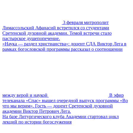
3 февраля митрополит
Лимассольский Афанасий встретился со студентами
Сретенской духовной академии. Темой встречи стало
пастырское душепопечение.
«Наука — раздел христианства»: доцент СДА Виктор Лега в
рамках богословской программы рассказал о соотношении
между верой и наукой
В эфир
телеканала «Спас» вышел очередной выпуск программы «Во
что мы верим». Гость — доцент Сретенской духовной
академии Виктор Петрович Лега.
На базе Литургического клуба Академии стартовал цикл
лекций по истории богослужения