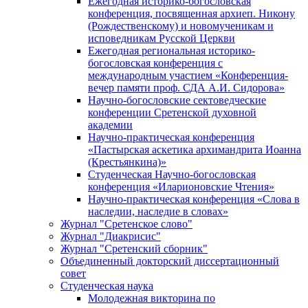
Ежегодная историко-богословская
конференция, посвященная архиеп. Никону
(Рождественскому) и новомученикам и
исповедникам Русской Церкви
Ежегодная региональная историко-
богословская конференция с
международным участием «Конференция-
вечер памяти проф. СДА А.И. Сидорова»
Научно-богословские сектоведческие
конференции Сретенской духовной
академии
Научно-практическая конференция
«Пастырская аскетика архимандрита Иоанна
(Крестьянкина)»
Студенческая Научно-богословская
конференция «Иларионовские Чтения»
Научно-практическая конференция «Cлова в
наследии, наследие в словах»
Журнал "Сретенское слово"
Журнал "Диакрисис"
Журнал "Сретенский сборник"
Объединенный докторский диссертационный
совет
Студенческая наука
Молодежная викторина по