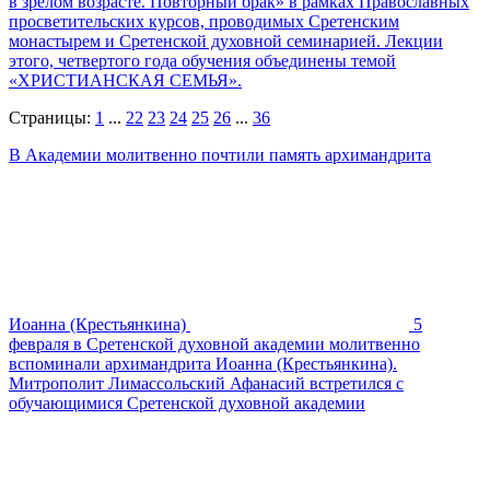
в зрелом возрасте. Повторный брак» в рамках Православных
просветительских курсов, проводимых Сретенским
монастырем и Сретенской духовной семинарией. Лекции
этого, четвертого года обучения объединены темой
«ХРИСТИАНСКАЯ СЕМЬЯ».
Страницы:
1
...
22
23
24
25
26
...
36
В Академии молитвенно почтили память архимандрита
Иоанна (Крестьянкина)
5
февраля в Сретенской духовной академии молитвенно
вспоминали архимандрита Иоанна (Крестьянкина).
Митрополит Лимассольский Афанасий встретился с
обучающимися Сретенской духовной академии