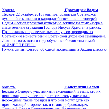
Христа
Протоиерей Вадим
Леонов
22 октября 2018 года преподаватель Сретенской
духовной семинарии и кандидат богословия протоиерей
Вадим Леонов прочитал четвертую лекцию на тему «Вера в
спасительные страдания Господа Иисуса Христа» в рамках
Православных просветительских курсов, проводимых
Сретенским монастырем и Сретенской духовной семинарией.
Лекции этого, пятого года обучения объединены темой
«СИМВОЛ ВЕРЫ».
Нужны ли мы Северу: об одной экспедиции в Архангельскую
область
Константин Белый
Беседы о Севере с участниками экспедиций и теми, кто их
принимал, — лучшее свидетельство тому, насколько
необходимы такие поездки и что они могут дать как
принимающей стороне, так и самим добровольцам.
Лекция 3. Вера в Боговоплощение. Православные