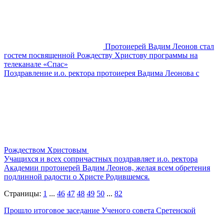
Протоиерей Вадим Леонов стал
гостем посвященной Рождеству Христову программы на
телеканале «Спас»
Поздравление и.о. ректора протоиерея Вадима Леонова с
Рождеством Христовым
Учащихся и всех сопричастных поздравляет и.о. ректора
Академии протоиерей Вадим Леонов, желая всем обретения
подлинной радости о Христе Родившемся.
Страницы:
1
...
46
47
48
49
50
...
82
Прошло итоговое заседание Ученого совета Сретенской