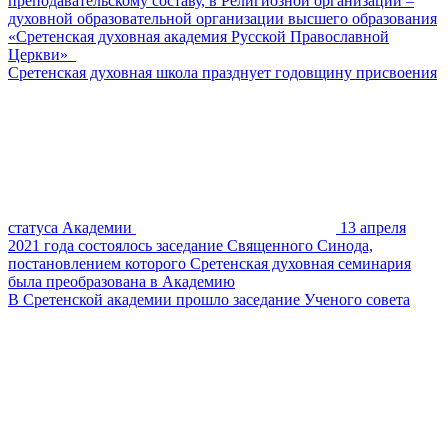
преподавательскому составу, в Религиозной организации –
духовной образовательной организации высшего образования
«Сретенская духовная академия Русской Православной
Церкви»
Сретенская духовная школа празднует годовщину присвоения
статуса Академии
13 апреля
2021 года состоялось заседание Священного Синода,
постановлением которого Сретенская духовная семинария
была преобразована в Академию
В Сретенской академии прошло заседание Ученого совета