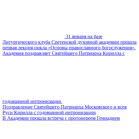
31 января на базе
Литургического клуба Сретенской духовной академии прошла
первая лекция цикла «Основы православного богослужения».
Академия поздравляет Святейшего Патриарха Кирилла с
годовщиной интронизации
Поздравление Святейшего Патриарха Московского и всея
Руси Кирилла с годовщиной интронизации
В Академии прошла встреча с протоиереем Геннадием