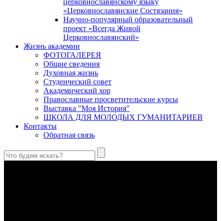
церковнославянскому языку
«Церковнославянские Состязания»
Научно-популярный образовательный
проект «Всегда Живой
Церковнославянский»
Жизнь академии
ФОТОГАЛЕРЕЯ
Общие сведения
Духовная жизнь
Студенческий совет
Академический хор
Православные просветительские курсы
Выставка "Моя История"
ШКОЛА ДЛЯ МОЛОДЫХ ГУМАНИТАРИЕВ
Контакты
Обратная связь
Праведный Феодор Ушаков: «Смерть предпочитаю я
бесчестному служению»
В Федоре Ушакове гармонично соединились железная
дисциплина корабельного командира, гениальный
стратегический дар флотоводца, жертвенное милосердие
благотворителя и кротость истинного молитвенника.
Этимология имени Исидора Севильского и передача греко-