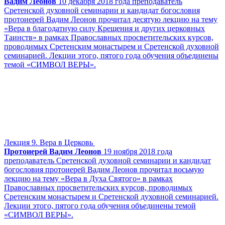
Вадим Леонов
10 декабря 2018 года преподаватель
Сретенской духовной семинарии и кандидат богословия
протоиерей Вадим Леонов прочитал десятую лекцию на тему
«Вера в благодатную силу Крещения и других церковных
Таинств» в рамках Православных просветительских курсов,
проводимых Сретенским монастырем и Сретенской духовной
семинарией. Лекции этого, пятого года обучения объединены
темой «СИМВОЛ ВЕРЫ».
Лекция 9. Вера в Церковь
Протоиерей Вадим Леонов
19 ноября 2018 года
преподаватель Сретенской духовной семинарии и кандидат
богословия протоиерей Вадим Леонов прочитал восьмую
лекцию на тему «Вера в Духа Святого» в рамках
Православных просветительских курсов, проводимых
Сретенским монастырем и Сретенской духовной семинарией.
Лекции этого, пятого года обучения объединены темой
«СИМВОЛ ВЕРЫ».