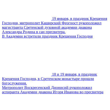
19 января, в праздник Крещения
Господня, митрополит Каширский Феогност рукоположил
магистранта Сретенской духовной академии диакона
Александра Родина в сан пресвитера.
В Академии встретили праздник Крещения Господня
18 и 19 января, в праздник
Крещения Господня, в Сретенском монастыре прошли
богослужения.
Митрополит Воскресенский Дионисий рукоположил
аспиранта Академии диакона Игоря Иванова во пресвитера