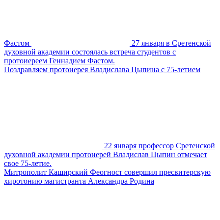
Фастом
27 января в Сретенской
духовной академии состоялась встреча студентов с
протоиереем Геннадием Фастом.
Поздравляем протоиерея Владислава Цыпина с 75-летием
22 января профессор Сретенской
духовной академии протоиерей Владислав Цыпин отмечает
свое 75-летие.
Митрополит Каширский Феогност совершил пресвитерскую
хиротонию магистранта Александра Родина