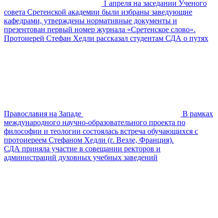
1 апреля на заседании Ученого
совета Сретенской академии были избраны заведующие
кафедрами, утверждены нормативные документы и
презентован первый номер журнала «Сретенское слово».
Протоиерей Стефан Хедли рассказал студентам СДА о путях
Православия на Западе
В рамках
международного научно-образовательного проекта по
философии и теологии состоялась встреча обучающихся с
протоиереем Стефаном Хедли (г. Везле, Франция).
СДА приняла участие в совещании ректоров и
администраций духовных учебных заведений