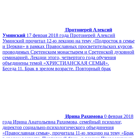
Протоиерей Алексий
Уминский
17 феврая 2018 года Протоиерей Алексий
Уминский прочитал 12-ю лекцию на тему «Подросток в семье
и Церкви» в рамках Православных просветительских курсов,
проводимых Сретенским монастырем и Сретенской духовной
семинарией. Лекции этого, четвертого года обучения
объединены темой «ХРИСТИАНСКАЯ СЕМЬЯ».
Беседа 11. Брак в зрелом возрасте. Повторный брак
Ирина Рахимова
0 феврая 2018
года Ирина Анатольевна Рахимова, семейный психолог,
директор социально-психологического объединения
«Православная семья», прочитала 11-ю лекцию на тему «Брак