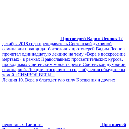
Протоиерей Вадим Леонов
17
декабря 2018 года преподаватель Сретенской духовной
семинарии и кандидат богословия протоиерей Вадим Леонов
прочитал одиннадцатую лекцию на тему «Вера в воскресение
мертвых» в рамках Православных просветительских курсов,
проводимых Сретенским монастырем и Сретенской духовной
семинарией. Лекции этого, пятого года обучения объединены
темой «СИМВОЛ ВЕРЫ».
Лекция 10. Вера в благодатную силу Крещения и других
церковных Таинств
Протоиерей