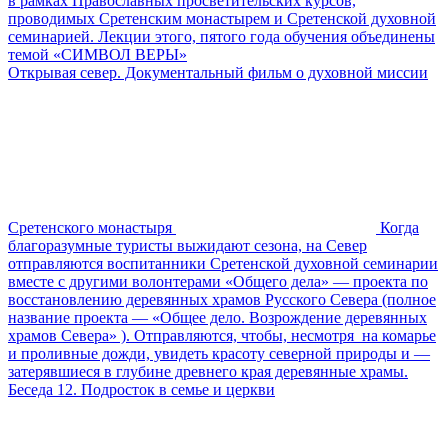
в рамках Православных просветительских курсов,
проводимых Сретенским монастырем и Сретенской духовной
семинарией. Лекции этого, пятого года обучения объединены
темой «СИМВОЛ ВЕРЫ»
Открывая север. Документальный фильм о духовной миссии
Сретенского монастыря
Когда
благоразумные туристы выжидают сезона, на Север
отправляются воспитанники Сретенской духовной семинарии
вместе с другими волонтерами «Общего дела» — проекта по
восстановлению деревянных храмов Русского Севера (полное
название проекта — «Общее дело. Возрождение деревянных
храмов Севера» ). Отправляются, чтобы, несмотря на комарье
и проливные дожди, увидеть красоту северной природы и —
затерявшиеся в глубине древнего края деревянные храмы.
Беседа 12. Подросток в семье и церкви