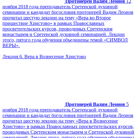
Протоиерей Вадим Леонов
12
ноября 2018 года преподаватель Сретенской духовной
семинарии и кандидат богословия протоиерей Вадим Леонов
прочитал шестую лекцию на тему «Вера во Второе
пришествие Христово» в рамках Православных
просветительских курсов, проводимых Сретенским
монастырем и Сретенской духовной семинарией. Лекции
этого, пятого года обучения объединены темой «СИМВОЛ
ВЕРЫ».
Лекция 6. Вера в Вознесение Христово
Протоиерей Вадим Леонов
5
ноября 2018 года преподаватель Сретенской духовной
семинарии и кандидат богословия протоиерей Вадим Леонов
прочитал шестую лекцию на тему «Вера в Вознесение
Христово» в рамках Православных просветительских курсов,
проводимых Сретенским монастырем и Сретенской духовной
семинарией. Лекции этого, пятого года обучения объединены