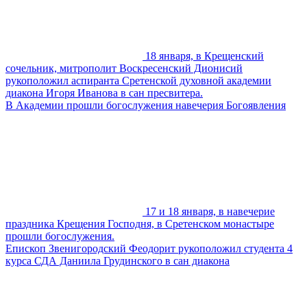
18 января, в Крещенский
сочельник, митрополит Воскресенский Дионисий
рукоположил аспиранта Сретенской духовной академии
диакона Игоря Иванова в сан пресвитера.
В Академии прошли богослужения навечерия Богоявления
17 и 18 января, в навечерие
праздника Крещения Господня, в Сретенском монастыре
прошли богослужения.
Епископ Звенигородский Феодорит рукоположил студента 4
курса СДА Даниила Грудинского в сан диакона