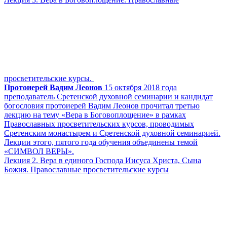
просветительские курсы.
Протоиерей Вадим Леонов
15 октября 2018 года
преподаватель Сретенской духовной семинарии и кандидат
богословия протоиерей Вадим Леонов прочитал третью
лекцию на тему «Вера в Боговоплощение» в рамках
Православных просветительских курсов, проводимых
Сретенским монастырем и Сретенской духовной семинарией.
Лекции этого, пятого года обучения объединены темой
«СИМВОЛ ВЕРЫ».
Лекция 2. Вера в единого Господа Иисуса Христа, Сына
Божия. Православные просветительские курсы