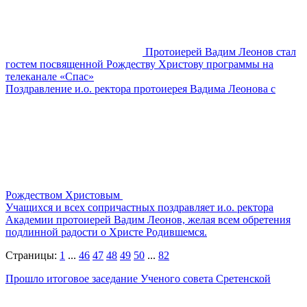
Протоиерей Вадим Леонов стал
гостем посвященной Рождеству Христову программы на
телеканале «Спас»
Поздравление и.о. ректора протоиерея Вадима Леонова с
Рождеством Христовым
Учащихся и всех сопричастных поздравляет и.о. ректора
Академии протоиерей Вадим Леонов, желая всем обретения
подлинной радости о Христе Родившемся.
Страницы:
1
...
46
47
48
49
50
...
82
Прошло итоговое заседание Ученого совета Сретенской