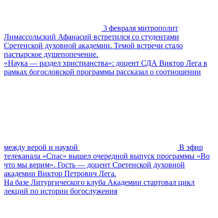
3 февраля митрополит
Лимассольский Афанасий встретился со студентами
Сретенской духовной академии. Темой встречи стало
пастырское душепопечение.
«Наука — раздел христианства»: доцент СДА Виктор Лега в
рамках богословской программы рассказал о соотношении
между верой и наукой
В эфир
телеканала «Спас» вышел очередной выпуск программы «Во
что мы верим». Гость — доцент Сретенской духовной
академии Виктор Петрович Лега.
На базе Литургического клуба Академии стартовал цикл
лекций по истории богослужения