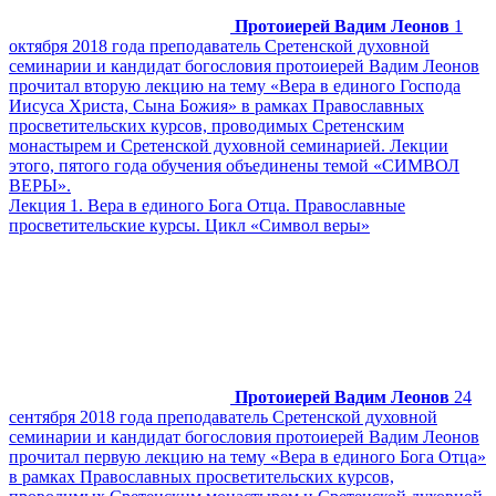
Протоиерей Вадим Леонов
1
октября 2018 года преподаватель Сретенской духовной
семинарии и кандидат богословия протоиерей Вадим Леонов
прочитал вторую лекцию на тему «Вера в единого Господа
Иисуса Христа, Сына Божия» в рамках Православных
просветительских курсов, проводимых Сретенским
монастырем и Сретенской духовной семинарией. Лекции
этого, пятого года обучения объединены темой «СИМВОЛ
ВЕРЫ».
Лекция 1. Вера в единого Бога Отца. Православные
просветительские курсы. Цикл «Символ веры»
Протоиерей Вадим Леонов
24
сентября 2018 года преподаватель Сретенской духовной
семинарии и кандидат богословия протоиерей Вадим Леонов
прочитал первую лекцию на тему «Вера в единого Бога Отца»
в рамках Православных просветительских курсов,