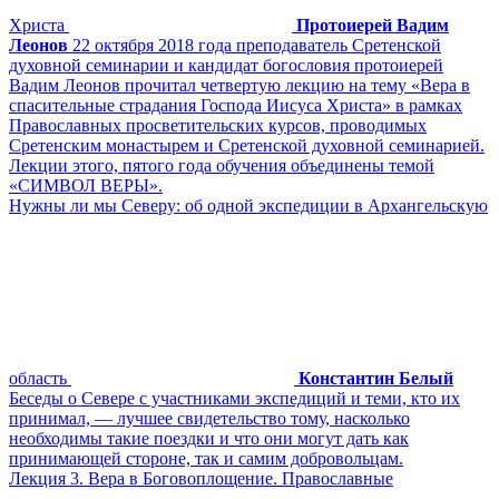
Христа
Протоиерей Вадим
Леонов
22 октября 2018 года преподаватель Сретенской
духовной семинарии и кандидат богословия протоиерей
Вадим Леонов прочитал четвертую лекцию на тему «Вера в
спасительные страдания Господа Иисуса Христа» в рамках
Православных просветительских курсов, проводимых
Сретенским монастырем и Сретенской духовной семинарией.
Лекции этого, пятого года обучения объединены темой
«СИМВОЛ ВЕРЫ».
Нужны ли мы Северу: об одной экспедиции в Архангельскую
область
Константин Белый
Беседы о Севере с участниками экспедиций и теми, кто их
принимал, — лучшее свидетельство тому, насколько
необходимы такие поездки и что они могут дать как
принимающей стороне, так и самим добровольцам.
Лекция 3. Вера в Боговоплощение. Православные