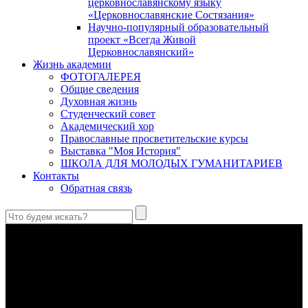
церковнославянскому языку
«Церковнославянские Состязания»
Научно-популярный образовательный
проект «Всегда Живой
Церковнославянский»
Жизнь академии
ФОТОГАЛЕРЕЯ
Общие сведения
Духовная жизнь
Студенческий совет
Академический хор
Православные просветительские курсы
Выставка "Моя История"
ШКОЛА ДЛЯ МОЛОДЫХ ГУМАНИТАРИЕВ
Контакты
Обратная связь
Святые страстотерпцы Борис и Глеб: к истории канонизации
и написания житий
Первыми русскими святыми, прославленными Церковью,
стали благоверные князья Борис и Глеб.
Праведный Феодор Ушаков: «Смерть предпочитаю я
бесчестному служению»
В Федоре Ушакове гармонично соединились железная