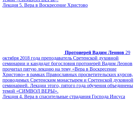
Лекция 5. Вера в Воскресение Христово
Протоиерей Вадим Леонов
29
октября 2018 года преподаватель Сретенской духовной
семинарии и кандидат богословия протоиерей Вадим Леонов
прочитал пятую лекцию на тему «Вера в Воскресение
Христово» в рамках Православных просветительских курсов,
проводимых Сретенским монастырем и Сретенской духовной
семинарией. Лекции этого, пятого года обучения объединены
темой «СИМВОЛ ВЕРЫ».
Лекция 4. Вера в спасительные страдания Господа Иисуса