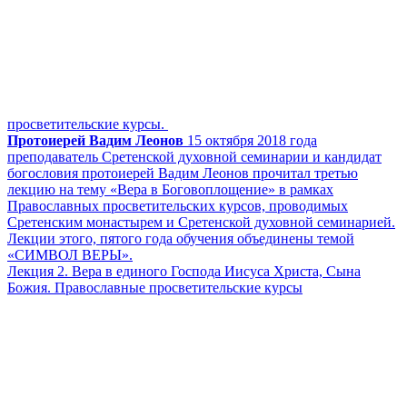
просветительские курсы.
Протоиерей Вадим Леонов
15 октября 2018 года
преподаватель Сретенской духовной семинарии и кандидат
богословия протоиерей Вадим Леонов прочитал третью
лекцию на тему «Вера в Боговоплощение» в рамках
Православных просветительских курсов, проводимых
Сретенским монастырем и Сретенской духовной семинарией.
Лекции этого, пятого года обучения объединены темой
«СИМВОЛ ВЕРЫ».
Лекция 2. Вера в единого Господа Иисуса Христа, Сына
Божия. Православные просветительские курсы