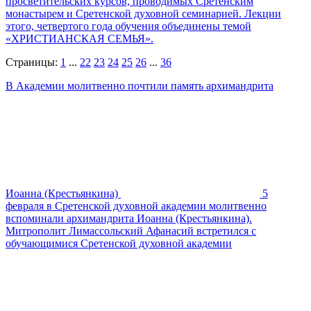
просветительских курсов, проводимых Сретенским
монастырем и Сретенской духовной семинарией. Лекции
этого, четвертого года обучения объединены темой
«ХРИСТИАНСКАЯ СЕМЬЯ».
Страницы:
1
...
22
23
24
25
26
...
36
В Академии молитвенно почтили память архимандрита
Иоанна (Крестьянкина)
5
февраля в Сретенской духовной академии молитвенно
вспоминали архимандрита Иоанна (Крестьянкина).
Митрополит Лимассольский Афанасий встретился с
обучающимися Сретенской духовной академии