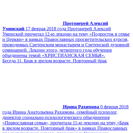
Протоиерей Алексий
Уминский
17 феврая 2018 года Протоиерей Алексий
Уминский прочитал 12-ю лекцию на тему «Подросток в семье
и Церкви» в рамках Православных просветительских курсов,
проводимых Сретенским монастырем и Сретенской духовной
семинарией. Лекции этого, четвертого года обучения
объединены темой «ХРИСТИАНСКАЯ СЕМЬЯ».
Беседа 11. Брак в зрелом возрасте. Повторный брак
Ирина Рахимова
0 феврая 2018
года Ирина Анатольевна Рахимова, семейный психолог,
директор социально-психологического объединения
«Православная семья», прочитала 11-ю лекцию на тему «Брак
в зрелом возрасте. Повторный брак» в рамках Православных