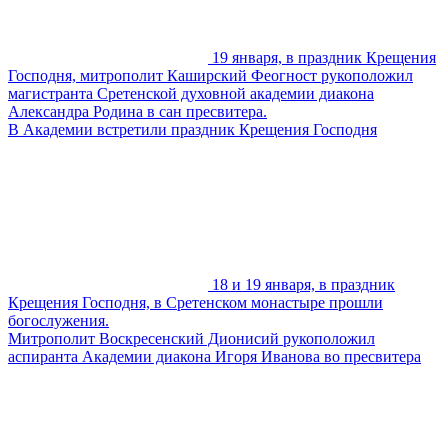
19 января, в праздник Крещения
Господня, митрополит Каширский Феогност рукоположил
магистранта Сретенской духовной академии диакона
Александра Родина в сан пресвитера.
В Академии встретили праздник Крещения Господня
18 и 19 января, в праздник
Крещения Господня, в Сретенском монастыре прошли
богослужения.
Митрополит Воскресенский Дионисий рукоположил
аспиранта Академии диакона Игоря Иванова во пресвитера