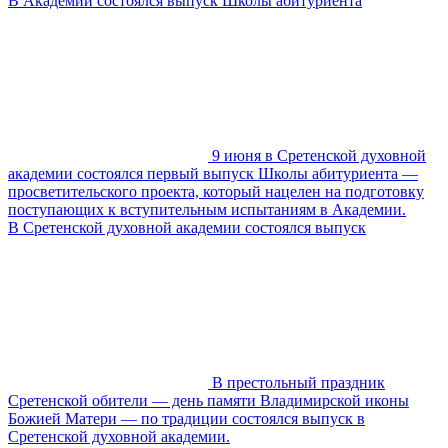
В Академии состоялся выпуск Школы абитуриента
9 июня в Сретенской духовной
академии состоялся первый выпуск Школы абитуриента —
просветительского проекта, который нацелен на подготовку
поступающих к вступительным испытаниям в Академии.
В Сретенской духовной академии состоялся выпуск
В престольный праздник
Сретенской обители — день памяти Владимирской иконы
Божией Матери — по традиции состоялся выпуск в
Сретенской духовной академии.