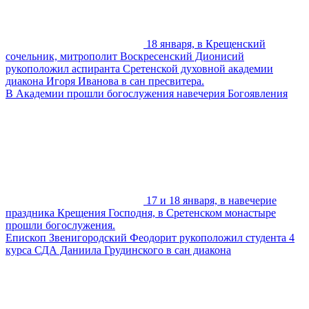
18 января, в Крещенский
сочельник, митрополит Воскресенский Дионисий
рукоположил аспиранта Сретенской духовной академии
диакона Игоря Иванова в сан пресвитера.
В Академии прошли богослужения навечерия Богоявления
17 и 18 января, в навечерие
праздника Крещения Господня, в Сретенском монастыре
прошли богослужения.
Епископ Звенигородский Феодорит рукоположил студента 4
курса СДА Даниила Грудинского в сан диакона