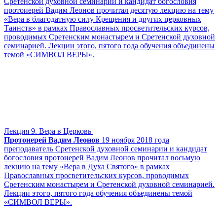
Сретенской духовной семинарии и кандидат богословия
протоиерей Вадим Леонов прочитал десятую лекцию на тему
«Вера в благодатную силу Крещения и других церковных
Таинств» в рамках Православных просветительских курсов,
проводимых Сретенским монастырем и Сретенской духовной
семинарией. Лекции этого, пятого года обучения объединены
темой «СИМВОЛ ВЕРЫ».
Лекция 9. Вера в Церковь
Протоиерей Вадим Леонов
19 ноября 2018 года
преподаватель Сретенской духовной семинарии и кандидат
богословия протоиерей Вадим Леонов прочитал восьмую
лекцию на тему «Вера в Духа Святого» в рамках
Православных просветительских курсов, проводимых
Сретенским монастырем и Сретенской духовной семинарией.
Лекции этого, пятого года обучения объединены темой
«СИМВОЛ ВЕРЫ».