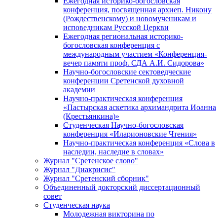
Ежегодная историко-богословская
конференция, посвященная архиеп. Никону
(Рождественскому) и новомученикам и
исповедникам Русской Церкви
Ежегодная региональная историко-
богословская конференция с
международным участием «Конференция-
вечер памяти проф. СДА А.И. Сидорова»
Научно-богословские сектоведческие
конференции Сретенской духовной
академии
Научно-практическая конференция
«Пастырская аскетика архимандрита Иоанна
(Крестьянкина)»
Студенческая Научно-богословская
конференция «Иларионовские Чтения»
Научно-практическая конференция «Cлова в
наследии, наследие в словах»
Журнал "Сретенское слово"
Журнал "Диакрисис"
Журнал "Сретенский сборник"
Объединенный докторский диссертационный
совет
Студенческая наука
Молодежная викторина по