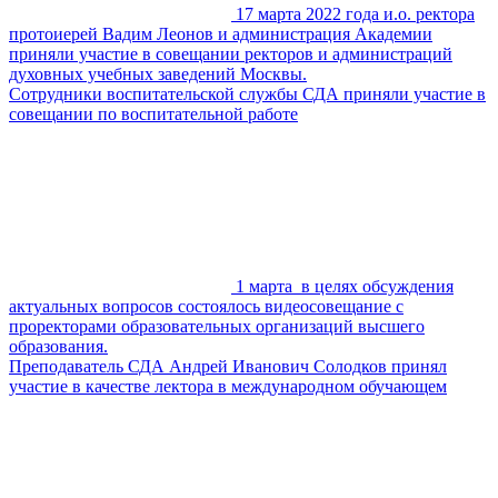
17 марта 2022 года и.о. ректора
протоиерей Вадим Леонов и администрация Академии
приняли участие в совещании ректоров и администраций
духовных учебных заведений Москвы.
Сотрудники воспитательской службы СДА приняли участие в
совещании по воспитательной работе
1 марта в целях обсуждения
актуальных вопросов состоялось видеосовещание с
проректорами образовательных организаций высшего
образования.
Преподаватель СДА Андрей Иванович Солодков принял
участие в качестве лектора в международном обучающем