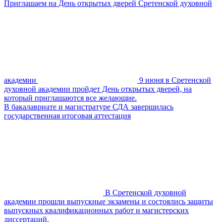
Приглашаем на День открытых дверей Сретенской духовной
академии
9 июня в Сретенской
духовной академии пройдет День открытых дверей, на
который приглашаются все желающие.
В бакалавриате и магистратуре СДА завершилась
государственная итоговая аттестация
В Сретенской духовной
академии прошли выпускные экзамены и состоялись защиты
выпускных квалификационных работ и магистерских
диссертаций.