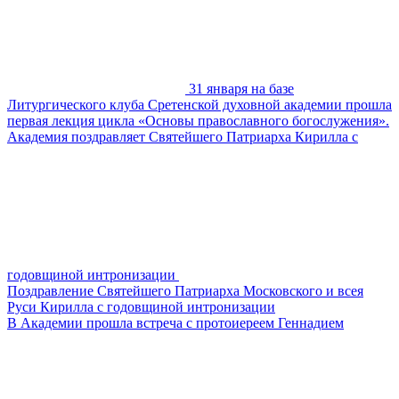
31 января на базе
Литургического клуба Сретенской духовной академии прошла
первая лекция цикла «Основы православного богослужения».
Академия поздравляет Святейшего Патриарха Кирилла с
годовщиной интронизации
Поздравление Святейшего Патриарха Московского и всея
Руси Кирилла с годовщиной интронизации
В Академии прошла встреча с протоиереем Геннадием