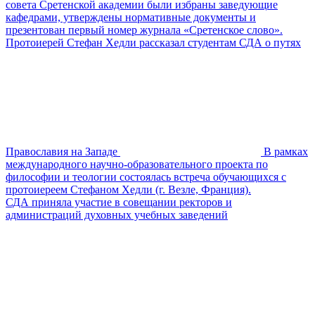
совета Сретенской академии были избраны заведующие
кафедрами, утверждены нормативные документы и
презентован первый номер журнала «Сретенское слово».
Протоиерей Стефан Хедли рассказал студентам СДА о путях
Православия на Западе
В рамках
международного научно-образовательного проекта по
философии и теологии состоялась встреча обучающихся с
протоиереем Стефаном Хедли (г. Везле, Франция).
СДА приняла участие в совещании ректоров и
администраций духовных учебных заведений