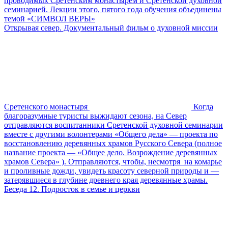
проводимых Сретенским монастырем и Сретенской духовной
семинарией. Лекции этого, пятого года обучения объединены
темой «СИМВОЛ ВЕРЫ»
Открывая север. Документальный фильм о духовной миссии
Сретенского монастыря
Когда
благоразумные туристы выжидают сезона, на Север
отправляются воспитанники Сретенской духовной семинарии
вместе с другими волонтерами «Общего дела» — проекта по
восстановлению деревянных храмов Русского Севера (полное
название проекта — «Общее дело. Возрождение деревянных
храмов Севера» ). Отправляются, чтобы, несмотря на комарье
и проливные дожди, увидеть красоту северной природы и —
затерявшиеся в глубине древнего края деревянные храмы.
Беседа 12. Подросток в семье и церкви