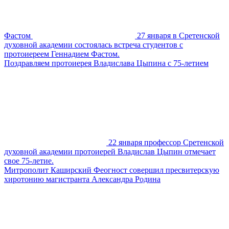
Фастом
27 января в Сретенской
духовной академии состоялась встреча студентов с
протоиереем Геннадием Фастом.
Поздравляем протоиерея Владислава Цыпина с 75-летием
22 января профессор Сретенской
духовной академии протоиерей Владислав Цыпин отмечает
свое 75-летие.
Митрополит Каширский Феогност совершил пресвитерскую
хиротонию магистранта Александра Родина