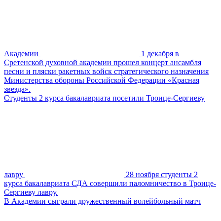
Академии
1 декабря в
Сретенской духовной академии прошел концерт ансамбля
песни и пляски ракетных войск стратегического назначения
Министерства обороны Российской Федерации «Красная
звезда».
Студенты 2 курса бакалавриата посетили Троице-Сергиеву
лавру
28 ноября студенты 2
курса бакалавриата СДА совершили паломничество в Троице-
Сергиеву лавру.
В Академии сыграли дружественный волейбольный матч