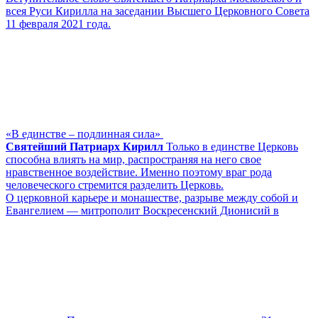
всея Руси Кирилла на заседании Высшего Церковного Совета
11 февраля 2021 года.
«В единстве – подлинная сила»
Святейший Патриарх Кирилл
Только в единстве Церковь
способна влиять на мир, распространяя на него свое
нравственное воздействие. Именно поэтому враг рода
человеческого стремится разделить Церковь.
О церковной карьере и монашестве, разрыве между собой и
Евангелием — митрополит Воскресенский Дионисий в