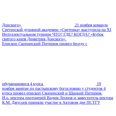
Донского»
21 ноября команда
Сретенской духовной академии «Сретенка» выступила на XI
Интеллектуальном турнире ЧТО? ГДЕ? КОГДА? «Кубок
святого князя Димитрия Донского».
Епископ Скопинский Питирим провел беседу с
обучающимися 4 курса
19
ноября занятие по пастырскому богословию у студентов 4
курса провел епископ Скопинский и Шацкий Питирим.
И.о. ректора протоиерей Вадим Леонов и заместитель ректора
К.М. Джусоев приняли участие в Актовом дне ПСТГУ