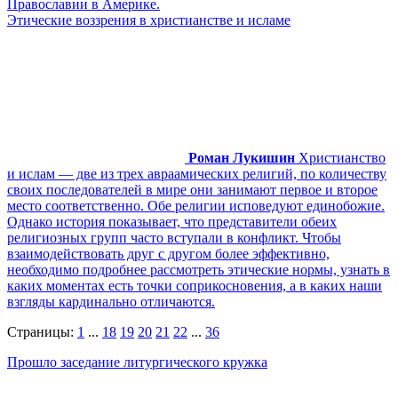
Православии в Америке.
Этические воззрения в христианстве и исламе
Роман Лукишин
Христианство
и ислам — две из трех авраамических религий, по количеству
своих последователей в мире они занимают первое и второе
место соответственно. Обе религии исповедуют единобожие.
Однако история показывает, что представители обеих
религиозных групп часто вступали в конфликт. Чтобы
взаимодействовать друг с другом более эффективно,
необходимо подробнее рассмотреть этические нормы, узнать в
каких моментах есть точки соприкосновения, а в каких наши
взгляды кардинально отличаются.
Страницы:
1
...
18
19
20
21
22
...
36
Прошло заседание литургического кружка