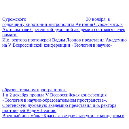
Сурожского
30 ноября, в
годовщину хиротонии митрополита Антония Сурожского, в
Актовом зале Сретенской духовной академии состоялся вечер
памяти.
И.о. ректора протоиерей Вадим Леонов представил Академию
на V Всероссийской конференции «Теология в научно-
образовательном пространстве»
1 и 2 декабря прошла V Всероссийская конференция
«Теология в научно-образовательном пространстве».
Сретенскую духовную академию представил и.о. ректора
протоиерей Вадим Леонов.
Военный ансамбль «Красная звезда» выступил с концертом в