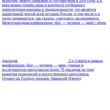
религией, между Церковью и государством в 20-е годы XX
века можно понять лишь в контексте глубинного
переплетения новизны и традиционности, что является
характерной чертой всей истории России, в том числе и в
эпоху начавшегося, так сказать, советского эксперимента.
Международная конференция «Бог — человек — мир»: обзор
докладов
2 и 3 марта в рамках
конференции «Бог — человек — мир» ученые и
исследователи представили более 70 докладов на тему
развития технологий и искусственного интеллекта.
Отошел ко Господу епископ Афанасий (Евтич)