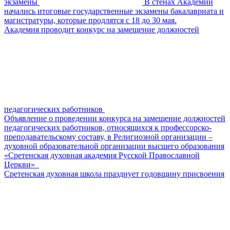
экзамены
В стенах Академии
начались итоговые государственные экзамены бакалавриата и
магистратуры, которые продлятся с 18 до 30 мая.
Академия проводит конкурс на замещение должностей
педагогических работников
Объявление о проведении конкурса на замещение должностей
педагогических работников, относящихся к профессорско-
преподавательскому составу, в Религиозной организации –
духовной образовательной организации высшего образования
«Сретенская духовная академия Русской Православной
Церкви»
Сретенская духовная школа празднует годовщину присвоения