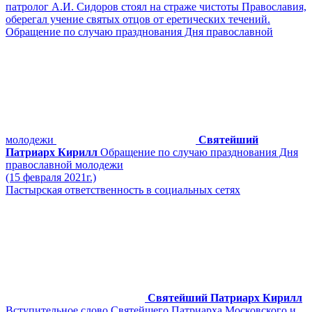
патролог А.И. Сидоров стоял на страже чистоты Православия,
оберегал учение святых отцов от еретических течений.
Обращение по случаю празднования Дня православной
молодежи
Святейший
Патриарх Кирилл
Обращение по случаю празднования Дня
православной молодежи
(15 февраля 2021г.)
Пастырская ответственность в социальных сетях
Святейший Патриарх Кирилл
Вступительное слово Святейшего Патриарха Московского и