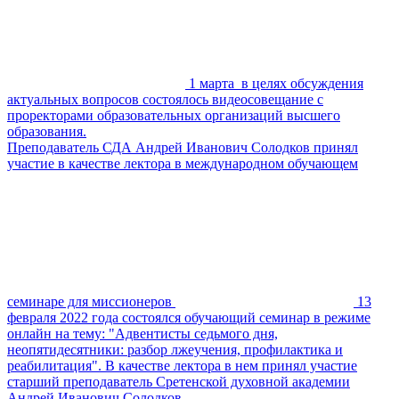
1 марта в целях обсуждения
актуальных вопросов состоялось видеосовещание с
проректорами образовательных организаций высшего
образования.
Преподаватель СДА Андрей Иванович Солодков принял
участие в качестве лектора в международном обучающем
семинаре для миссионеров
13
февраля 2022 года состоялся обучающий семинар в режиме
онлайн на тему: "Адвентисты седьмого дня,
неопятидесятники: разбор лжеучения, профилактика и
реабилитация". В качестве лектора в нем принял участие
старший преподаватель Сретенской духовной академии
Андрей Иванович Солодков.