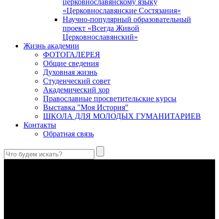
церковнославянскому языку
«Церковнославянские Состязания»
Научно-популярный образовательный
проект «Всегда Живой
Церковнославянский»
Жизнь академии
ФОТОГАЛЕРЕЯ
Общие сведения
Духовная жизнь
Студенческий совет
Академический хор
Православные просветительские курсы
Выставка "Моя История"
ШКОЛА ДЛЯ МОЛОДЫХ ГУМАНИТАРИЕВ
Контакты
Обратная связь
Праведный Феодор Ушаков: «Смерть предпочитаю я
бесчестному служению»
В Федоре Ушакове гармонично соединились железная
дисциплина корабельного командира, гениальный
стратегический дар флотоводца, жертвенное милосердие
благотворителя и кротость истинного молитвенника.
Этимология имени Исидора Севильского и передача греко-