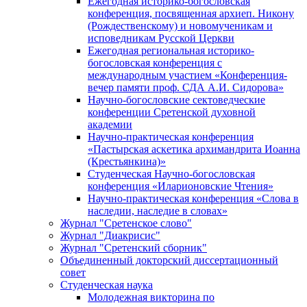
Ежегодная историко-богословская
конференция, посвященная архиеп. Никону
(Рождественскому) и новомученикам и
исповедникам Русской Церкви
Ежегодная региональная историко-
богословская конференция с
международным участием «Конференция-
вечер памяти проф. СДА А.И. Сидорова»
Научно-богословские сектоведческие
конференции Сретенской духовной
академии
Научно-практическая конференция
«Пастырская аскетика архимандрита Иоанна
(Крестьянкина)»
Студенческая Научно-богословская
конференция «Иларионовские Чтения»
Научно-практическая конференция «Cлова в
наследии, наследие в словах»
Журнал "Сретенское слово"
Журнал "Диакрисис"
Журнал "Сретенский сборник"
Объединенный докторский диссертационный
совет
Студенческая наука
Молодежная викторина по