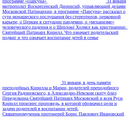
программе «Парсуна»
31 января
митрополит Воскресенский Дионисий, управляющий делами
Московской Патриархии, в программе «Парсуна» рассказал о
сути монашеского послушания без стереотипов, церковной
карьере, о Церкви в ситуации пандемии, о «механизме»
человеческого падения и о Шерлоке Холмсе как христианине. ⁠
Святейший Патриарх Кирилл. Что означает родительский
подвиг и что означает воспитание детей в семье
31 января, в день памяти
преподобных Кирилла и Марии, родителей преподобного
Сергия Радонежского, в Александро-Невском скиту близ
Переделкина Святейший Патриарх Московский и всея Руси
Кирилл произнес проповедь, в которой обозначил цели и
задачи родителей в воспитании детей.
Священномученик протоиерей Борис Павлович Ивановский