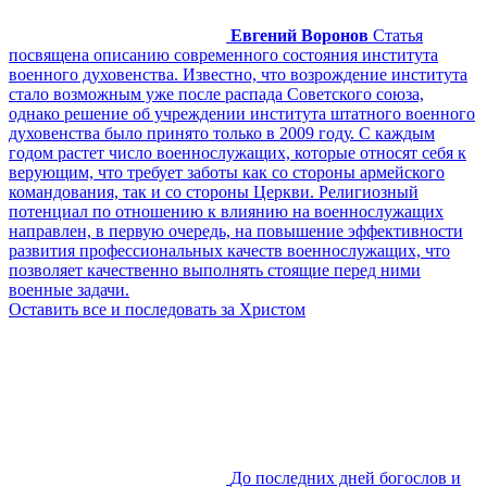
Евгений Воронов
Статья
посвящена описанию современного состояния института
военного духовенства. Известно, что возрождение института
стало возможным уже после распада Советского союза,
однако решение об учреждении института штатного военного
духовенства было принято только в 2009 году. С каждым
годом растет число военнослужащих, которые относят себя к
верующим, что требует заботы как со стороны армейского
командования, так и со стороны Церкви. Религиозный
потенциал по отношению к влиянию на военнослужащих
направлен, в первую очередь, на повышение эффективности
развития профессиональных качеств военнослужащих, что
позволяет качественно выполнять стоящие перед ними
военные задачи.
Оставить все и последовать за Христом
До последних дней богослов и