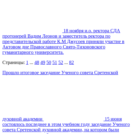
18 ноября и.о. ректора СДА
протоиерей Вадим Леонов и заместитель ректора по
представительской работе К.М Джусоев приняли участие в
Актовом дне Православного Свято-Тихоновского
гуманитарного университета.
Страницы:
1
...
48
49
50
51
52
...
82
Прошло итоговое заседание Ученого совета Сретенской
духовной академии
15 июня
состоялось последнее в этом учебном году заседание Ученого
совета Сретенской духовной академии, на котором были