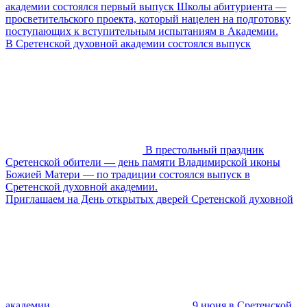
академии состоялся первый выпуск Школы абитуриента —
просветительского проекта, который нацелен на подготовку
поступающих к вступительным испытаниям в Академии.
В Сретенской духовной академии состоялся выпуск
В престольный праздник
Сретенской обители — день памяти Владимирской иконы
Божией Матери — по традиции состоялся выпуск в
Сретенской духовной академии.
Приглашаем на День открытых дверей Сретенской духовной
академии
9 июня в Сретенской