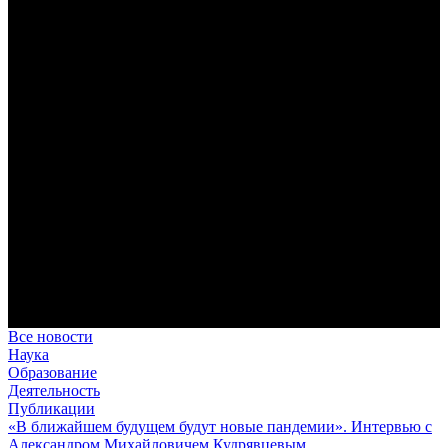
римской культуры в вестготской Испании. Часть 1
Анализ наиболее известного произведения епископа Севильи
раскрывает как оценку и использование классической
римской культуры в зарождающемся «варварском»
королевстве, так и представления о мире и обществе того
времени.
Пророк Иезекииль: три важных урока от святого
Пророк Иезекииль жил задолго до Рождества Христова, но
уже тогда говорил с Богом на языке Нового Завета и имел
откровения о судьбах человечества.
Предназначение человека в отношении к окружающему миру
Человек, в определенном смысле, является формирующим
принципом всего земного бытия.
В Сретенской духовной академии совершили богослужения в
Неделю 9-ю по Пятидесятнице, день памяти пророка Илии
Это воскресенье совпало с днем одного из величайших
ветхозаветных пророков, которого Церковь называет «вторым
Предтечей Пришествия Христова».
Все новости
Наука
Образование
Деятельность
Публикации
«В ближайшем будущем будут новые пандемии». Интервью с
Александром Михайловичем Кудрявцевым