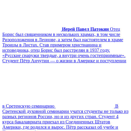
Иерей Павел Патокин
Отец
Борис был священником в нескольких храмах, в том числе
Ризоположения в Леонове, а затем был настоятелем в храме
Троицы в Листах. Став примером христианина и
исповедника, отец Борис был расстрелян в 1937 году.
«Русские снаружи твердые, а внутри очень гостеприимные».
Студент Пётр Анчутин — о жизни в Америке и поступлении
в Сретенскую семинарию
В
Сретенской духовной семинарии учатся студенты не только из
разных регионов России, но и из других стран. Студент 4
курса бакалавриата приехал из Соединенных Штатов
Америки, где родился и вырос. Пётр рассказал об учебе и